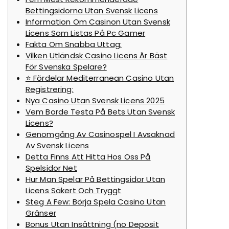
Bettingsidorna Utan Svensk Licens
Information Om Casinon Utan Svensk
Licens Som Listas På Pc Gamer
Fakta Om Snabba Uttag:
Vilken Utländsk Casino Licens Är Bäst
För Svenska Spelare?
⭐️ Fördelar Mediterranean Casino Utan
Registrering:
Nya Casino Utan Svensk Licens 2025
Vem Borde Testa På Bets Utan Svensk
Licens?
Genomgång Av Casinospel I Avsaknad
Av Svensk Licens
Detta Finns Att Hitta Hos Oss På
Spelsidor Net
Hur Man Spelar På Bettingsidor Utan
Licens Säkert Och Tryggt
Steg A Few: Börja Spela Casino Utan
Gränser
Bonus Utan Insättning (no Deposit