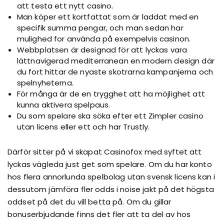
att testa ett nytt casino.
Man köper ett kortfattat som är laddat med en
specifik summa pengar, och man sedan har
mulighed for använda på exempelvis casinon.
Webbplatsen är designad för att lyckas vara
lättnavigerad mediterranean en modern design där
du fort hittar de nyaste skotrarna kampanjerna och
spelnyheterna.
För många är de en trygghet att ha möjlighet att
kunna aktivera spelpaus.
Du som spelare ska söka efter ett Zimpler casino
utan licens eller ett och har Trustly.
Därför sitter på vi skapat Casinofox med syftet att
lyckas vägleda just get som spelare. Om du har konto
hos flera annorlunda spelbolag utan svensk licens kan i
dessutom jämföra fler odds i noise jakt på det högsta
oddset på det du vill betta på. Om du gillar
bonuserbjudande finns det fler att ta del av hos