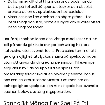
Du kommer alltid att ha massor av odds när du
betta på fotboll då sporten täcker den absolut
största delen av spelutbudet hos spelsidor.
Vissa casinon kan dock ha en högre gräns” “för
insättningsbonusar, samt en lägre om ni väljer vissa
betalningsmetoder.
Här är sju snabba ideas och viktiga modulator att ha
koll på när du gör insättningar och uttag hos ett
nätcasino utan svensk licens. Free spins kommer att
ge dig möjlighet att lyckas snurra på spelautomater
utan att använda dina egna penningar. Till exempel
erbjuder Kim Casino upp till free spins utan
omsättningskrav, vilka är en mycket generös bonus
och kan ge omfattande vinster. Om man har en
behagelighed Spelpaus kan ni inte spela hos svenska
casinon below avstängningsperioden.
Sannolikt Många Fler Spel På Ett