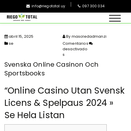
S
info@riegototal.uy
097 300 034
k
i
p
RiegoTotal
Jardines más verdes
t
o
abril 15, 2025
By masoledadmanzi
c
se
Comentarios
o
desactivado
n
s
en Svenska Online Casinon Och
t
Svenska Online Casinon Och
Sportsbooks
e
Sportsbooks
n
t
“Online Casino Utan Svensk
Licens & Spelpaus 2024 »
Se Hela Listan