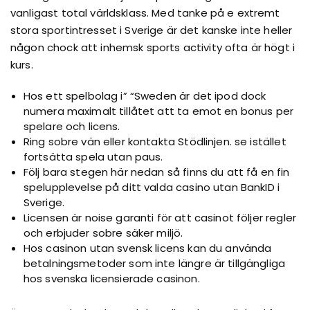
vanligast total världsklass. Med tanke på e extremt
stora sportintresset i Sverige är det kanske inte heller
någon chock att inhemsk sports activity ofta är högt i
kurs.
Hos ett spelbolag i” “Sweden är det ipod dock
numera maximalt tillåtet att ta emot en bonus per
spelare och licens.
Ring sobre vän eller kontakta Stödlinjen. se istället
fortsätta spela utan paus.
Följ bara stegen här nedan så finns du att få en fin
spelupplevelse på ditt valda casino utan BankID i
Sverige.
Licensen är noise garanti för att casinot följer regler
och erbjuder sobre säker miljö.
Hos casinon utan svensk licens kan du använda
betalningsmetoder som inte längre är tillgängliga
hos svenska licensierade casinon.