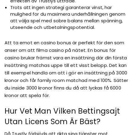
effekten av Trustlys utträde.
Trots att ingen strategi garanterar vinst, har
mulighed for du maximera underhållningen genom
att välja spel med sobre balans mellan spänning,
utseende och utbetalningspotential.
Att ta emot en casino bonus är perfekt för den som
anser om att filma casino på nätet. En bonus för
casino brukar främst vara en insättning där din första
insättning matchas uppe till ett visst belopp. Det kan
till exempel handla om att i gör en insättning på 3000
kronor och får family room matchad med 100%. Sätter
du inside 3000 kronor finns du då att lyckas få 6000
kronor att spela för.
Hur Vet Man Vilken Bettingsajt
Utan Licens Som Är Bäst?
Då Trustly förbjöds att rikta sina tjänster mot