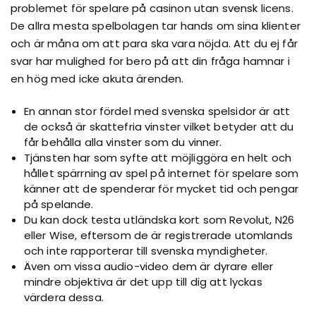
problemet för spelare på casinon utan svensk licens.
De allra mesta spelbolagen tar hands om sina klienter
och är måna om att para ska vara nöjda. Att du ej får
svar har mulighed for bero på att din fråga hamnar i
en hög med icke akuta ärenden.
En annan stor fördel med svenska spelsidor är att
de också är skattefria vinster vilket betyder att du
får behålla alla vinster som du vinner.
Tjänsten har som syfte att möjliggöra en helt och
hållet spärrning av spel på internet för spelare som
känner att de spenderar för mycket tid och pengar
på spelande.
Du kan dock testa utländska kort som Revolut, N26
eller Wise, eftersom de är registrerade utomlands
och inte rapporterar till svenska myndigheter.
Även om vissa audio-video dem är dyrare eller
mindre objektiva är det upp till dig att lyckas
värdera dessa.