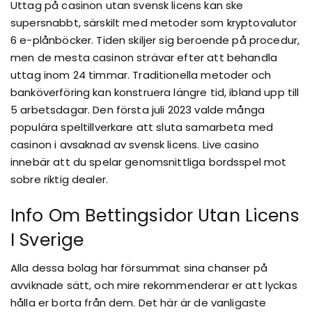
Uttag på casinon utan svensk licens kan ske
supersnabbt, särskilt med metoder som kryptovalutor
6 e-plånböcker. Tiden skiljer sig beroende på procedur,
men de mesta casinon strävar efter att behandla
uttag inom 24 timmar. Traditionella metoder och
banköverföring kan konstruera längre tid, ibland upp till
5 arbetsdagar. Den första juli 2023 valde många
populära speltillverkare att sluta samarbeta med
casinon i avsaknad av svensk licens. Live casino
innebär att du spelar genomsnittliga bordsspel mot
sobre riktig dealer.
Info Om Bettingsidor Utan Licens
I Sverige
Alla dessa bolag har försummat sina chanser på
avviknade sätt, och mire rekommenderar er att lyckas
hålla er borta från dem. Det här är de vanligaste