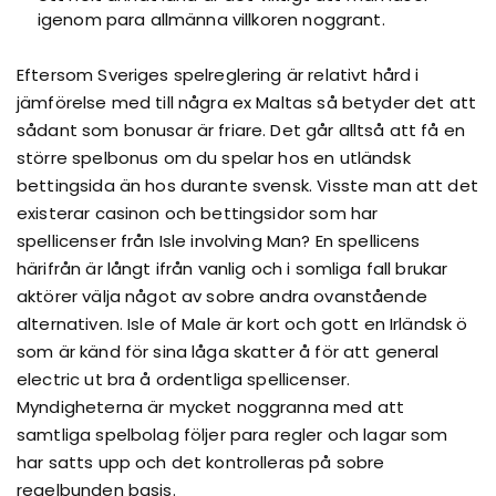
igenom para allmänna villkoren noggrant.
Eftersom Sveriges spelreglering är relativt hård i
jämförelse med till några ex Maltas så betyder det att
sådant som bonusar är friare. Det går alltså att få en
större spelbonus om du spelar hos en utländsk
bettingsida än hos durante svensk. Visste man att det
existerar casinon och bettingsidor som har
spellicenser från Isle involving Man? En spellicens
härifrån är långt ifrån vanlig och i somliga fall brukar
aktörer välja något av sobre andra ovanstående
alternativen. Isle of Male är kort och gott en Irländsk ö
som är känd för sina låga skatter å för att general
electric ut bra å ordentliga spellicenser.
Myndigheterna är mycket noggranna med att
samtliga spelbolag följer para regler och lagar som
har satts upp och det kontrolleras på sobre
regelbunden basis.