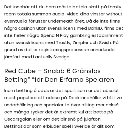
Det innebär att du bara måste betala skatt på family
room totala summan audio-video dina vinster without
eventuella förluster underneath året. Då de inte finns
några casinon utan svensk licens med BankID, finns det
inte heller några Spend N Play gambling establishment
utan svensk licens med Trustly, Zimpler och Swish. På
grund av det är registreringsprocessen annorlunda
jämfört med i actually Sverige.
Red Cube – Snabb 6 Gränslös
Betting” “för Den Erfarna Spelaren
Inom betting å odds är det sport som är det absolut
mest populära att oddsa på. Dock innehåller vi fått ze
underhållning och specialer ta över allting mer också
och många tycker det är extremt kul att betta på
Oscarsgalan eller om det blir snö på julafton.
Bettingsidor som erbjuder spel i Sverige är allt som