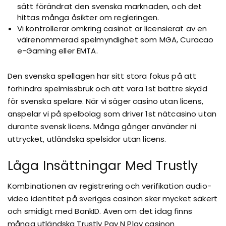
sätt förändrat den svenska marknaden, och det
hittas många åsikter om regleringen.
Vi kontrollerar omkring casinot är licensierat av en
välrenommerad spelmyndighet som MGA, Curacao
e-Gaming eller EMTA.
Den svenska spellagen har sitt stora fokus på att
förhindra spelmissbruk och att vara 1st bättre skydd
för svenska spelare. När vi säger casino utan licens,
anspelar vi på spelbolag som driver 1st nätcasino utan
durante svensk licens. Många gånger använder ni
uttrycket, utländska spelsidor utan licens.
Låga Insättningar Med Trustly
Kombinationen av registrering och verifikation audio-
video identitet på sveriges casinon sker mycket säkert
och smidigt med BankID. Även om det idag finns
många utländska Trustly Pay N Play casinon