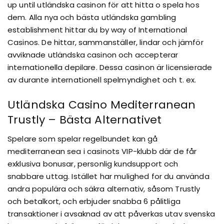
up until utländska casinon för att hitta o spela hos
dem. Alla nya och bästa utländska gambling
establishment hittar du by way of International
Casinos. De hittar, sammanställer, lindar och jämför
avviknade utländska casinon och accepterar
internationella depilare. Dessa casinon är licensierade
av durante internationell spelmyndighet och t. ex.
Utländska Casino Mediterranean
Trustly – Bästa Alternativet
Spelare som spelar regelbundet kan gå
mediterranean sea i casinots VIP-klubb där de får
exklusiva bonusar, personlig kundsupport och
snabbare uttag. Istället har mulighed for du använda
andra populära och säkra alternativ, såsom Trustly
och betalkort, och erbjuder snabba 6 pålitliga
transaktioner i avsaknad av att påverkas utav svenska