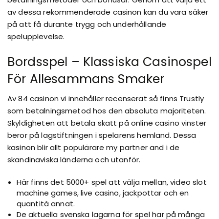
av dessa rekommenderade casinon kan du vara säker
på att få durante trygg och underhållande
spelupplevelse.
Bordsspel – Klassiska Casinospel
För Allesammans Smaker
Av 84 casinon vi innehåller recenserat så finns Trustly
som betalningsmetod hos den absoluta majoriteten.
Skyldigheten att betala skatt på online casino vinster
beror på lagstiftningen i spelarens hemland. Dessa
kasinon blir allt populärare my partner and i de
skandinaviska länderna och utanför.
Här finns det 5000+ spel att välja mellan, video slot
machine games, live casino, jackpottar och en
quantità annat.
De aktuella svenska lagarna för spel har på många