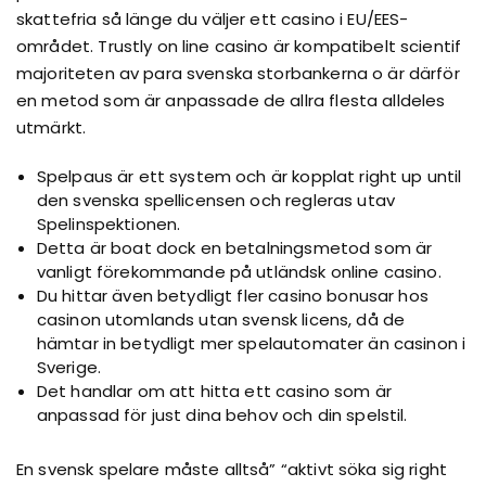
skattefria så länge du väljer ett casino i EU/EES-
området. Trustly on line casino är kompatibelt scientif
majoriteten av para svenska storbankerna o är därför
en metod som är anpassade de allra flesta alldeles
utmärkt.
Spelpaus är ett system och är kopplat right up until
den svenska spellicensen och regleras utav
Spelinspektionen.
Detta är boat dock en betalningsmetod som är
vanligt förekommande på utländsk online casino.
Du hittar även betydligt fler casino bonusar hos
casinon utomlands utan svensk licens, då de
hämtar in betydligt mer spelautomater än casinon i
Sverige.
Det handlar om att hitta ett casino som är
anpassad för just dina behov och din spelstil.
En svensk spelare måste alltså” “aktivt söka sig right