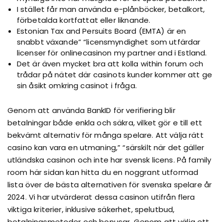
I stället får man använda e-plånböcker, betalkort,
förbetalda kortfattat eller liknande.
Estonian Tax and Persuits Board (EMTA) är en
snabbt växande” “licensmyndighet som utfärdar
licenser för onlinecasinon my partner and i Estland.
Det är även mycket bra att kolla within forum och
trådar på nätet där casinots kunder kommer att ge
sin åsikt omkring casinot i fråga.
Genom att använda BankID för verifiering blir
betalningar både enkla och säkra, vilket gör e till ett
bekvämt alternativ för många spelare. Att välja rätt
casino kan vara en utmaning,” “särskilt när det gäller
utländska casinon och inte har svensk licens. På family
room här sidan kan hitta du en noggrant utformad
lista över de bästa alternativen för svenska spelare år
2024. Vi har utvärderat dessa casinon utifrån flera
viktiga kriterier, inklusive säkerhet, spelutbud,
betalningsmetoder och bonusar. Genom att välja ett