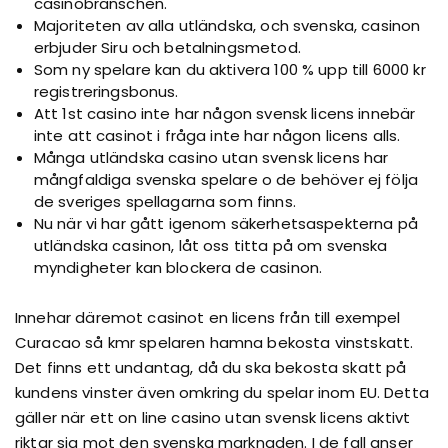
casinobranschen.
Majoriteten av alla utländska, och svenska, casinon
erbjuder Siru och betalningsmetod.
Som ny spelare kan du aktivera 100 % upp till 6000 kr
registreringsbonus.
Att 1st casino inte har någon svensk licens innebär
inte att casinot i fråga inte har någon licens alls.
Många utländska casino utan svensk licens har
mångfaldiga svenska spelare o de behöver ej följa
de sveriges spellagarna som finns.
Nu när vi har gått igenom säkerhetsaspekterna på
utländska casinon, låt oss titta på om svenska
myndigheter kan blockera de casinon.
Innehar däremot casinot en licens från till exempel
Curacao så kmr spelaren hamna bekosta vinstskatt.
Det finns ett undantag, då du ska bekosta skatt på
kundens vinster även omkring du spelar inom EU. Detta
gäller när ett on line casino utan svensk licens aktivt
riktar sig mot den svenska marknaden. I de fall anser