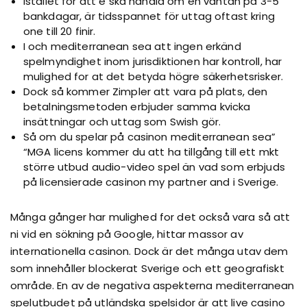
Istället för att e ska handla om en väntan på 3-5
bankdagar, är tidsspannet för uttag oftast kring
one till 20 finir.
I och mediterranean sea att ingen erkänd
spelmyndighet inom jurisdiktionen har kontroll, har
mulighed for at det betyda högre säkerhetsrisker.
Dock så kommer Zimpler att vara på plats, den
betalningsmetoden erbjuder samma kvicka
insättningar och uttag som Swish gör.
Så om du spelar på casinon mediterranean sea”
“MGA licens kommer du att ha tillgång till ett mkt
större utbud audio-video spel än vad som erbjuds
på licensierade casinon my partner and i Sverige.
Många gånger har mulighed for det också vara så att
ni vid en sökning på Google, hittar massor av
internationella casinon. Dock är det många utav dem
som innehåller blockerat Sverige och ett geografiskt
område. En av de negativa aspekterna mediterranean
spelutbudet på utländska spelsidor är att live casino