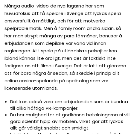
Många audio-video de nya lagarna har som
huvudfokus att få spelare i Sverige att lyckas spela
ansvarsfullt å måttligt, och för att motverka
spelproblematik. Men å family room andra sidan, så
har man strypt många av para förmåner, bonusar å
erbjudanden som depilare var vana vid innan
regleringen. Att spela på utländska spelsajter kan
ibland kännas lite oroligt, men det är faktiskt inte
farligare än att filma i Sverige. Det är lätt att glömma
att för bara några år sedan, så skedde i princip allt
online casino-spelande på spelbolag som var
licenserade utomlands.
Det kan också vara om erbjudanden som är bundna
till olika häftiga PR-kampanjer.
Du har mulighed for at godkänna betalningarna ni vill
göra scientif hjälp av mobilen, vilket gör att lyckas
allt går väldigt snabbt och smidigt.