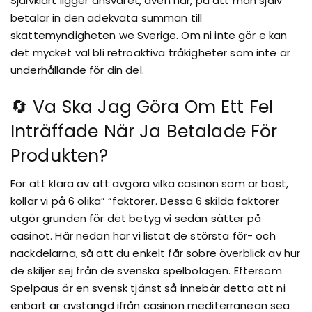
Självklart ligger ansvaret, även här, på att man själv
betalar in den adekvata summan till
skattemyndigheten we Sverige. Om ni inte gör e kan
det mycket väl bli retroaktiva tråkigheter som inte är
underhållande för din del.
🔄 Va Ska Jag Göra Om Ett Fel
Inträffade När Ja Betalade För
Produkten?
För att klara av att avgöra vilka casinon som är bäst,
kollar vi på 6 olika” “faktorer. Dessa 6 skilda faktorer
utgör grunden för det betyg vi sedan sätter på
casinot. Här nedan har vi listat de största för- och
nackdelarna, så att du enkelt får sobre överblick av hur
de skiljer sej från de svenska spelbolagen. Eftersom
Spelpaus är en svensk tjänst så innebär detta att ni
enbart är avstängd ifrån casinon mediterranean sea