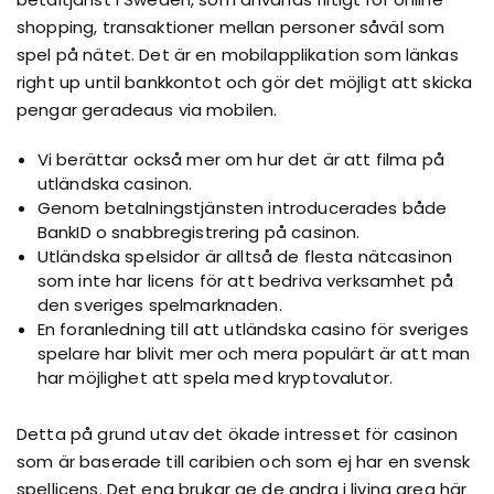
shopping, transaktioner mellan personer såväl som
spel på nätet. Det är en mobilapplikation som länkas
right up until bankkontot och gör det möjligt att skicka
pengar geradeaus via mobilen.
Vi berättar också mer om hur det är att filma på
utländska casinon.
Genom betalningstjänsten introducerades både
BankID o snabbregistrering på casinon.
Utländska spelsidor är alltså de flesta nätcasinon
som inte har licens för att bedriva verksamhet på
den sveriges spelmarknaden.
En foranledning till att utländska casino för sveriges
spelare har blivit mer och mera populärt är att man
har möjlighet att spela med kryptovalutor.
Detta på grund utav det ökade intresset för casinon
som är baserade till caribien och som ej har en svensk
spellicens. Det ena brukar ge de andra i living area här