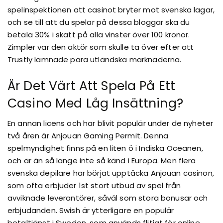
spelinspektionen att casinot bryter mot svenska lagar,
och se till att du spelar på dessa bloggar ska du
betala 30% i skatt på alla vinster över 100 kronor.
Zimpler var den aktör som skulle ta över efter att
Trustly lämnade para utländska marknaderna.
Är Det Värt Att Spela På Ett
Casino Med Låg Insättning?
En annan licens och har blivit populär under de nyheter
två åren är Anjouan Gaming Permit. Denna
spelmyndighet finns på en liten ö i Indiska Oceanen,
och är än så länge inte så känd i Europa. Men flera
svenska depilare har börjat upptäcka Anjouan casinon,
som ofta erbjuder 1st stort utbud av spel från
avviknade leverantörer, såväl som stora bonusar och
erbjudanden. Swish är ytterligare en populär
betaltjänst i Sweden, som används flitigt för online