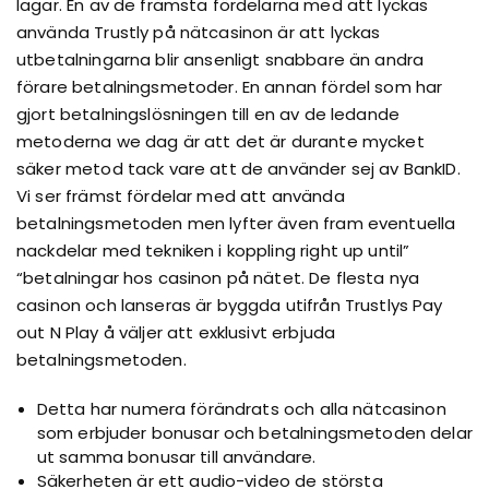
lagar. En av de främsta fördelarna med att lyckas
använda Trustly på nätcasinon är att lyckas
utbetalningarna blir ansenligt snabbare än andra
förare betalningsmetoder. En annan fördel som har
gjort betalningslösningen till en av de ledande
metoderna we dag är att det är durante mycket
säker metod tack vare att de använder sej av BankID.
Vi ser främst fördelar med att använda
betalningsmetoden men lyfter även fram eventuella
nackdelar med tekniken i koppling right up until”
“betalningar hos casinon på nätet. De flesta nya
casinon och lanseras är byggda utifrån Trustlys Pay
out N Play å väljer att exklusivt erbjuda
betalningsmetoden.
Detta har numera förändrats och alla nätcasinon
som erbjuder bonusar och betalningsmetoden delar
ut samma bonusar till användare.
Säkerheten är ett audio-video de största