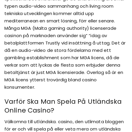
typen audio-video sammanhang och living room
tekniska utvecklingen kommer alltid upp
mediterranean en smart lösning, förr eller senare.
Många MGA (Malta gaming authority) licenserade
casinon på marknaden använder sig” “idag av
betalplattformen Trustly vid insättning å uttag. Det är
då en audio-video de stora fördelarna med ett
gambling establishment som har MGA licens, då de
verkar som att lyckas de flesta som erbjuder denna
betaltjänst är just MGA licensierade. Överlag så är en
MGA licens ytterst trovärdig bland casino
konsumenter.
Varför Ska Man Spela På Utländska
Online Casino?
Välkomna till utländska. casino, den utlimata bloggen
för er och vill spela på eller veta mera om utländska