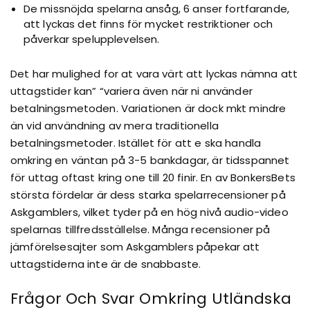
De missnöjda spelarna ansåg, 6 anser fortfarande,
att lyckas det finns för mycket restriktioner och
påverkar spelupplevelsen.
Det har mulighed for at vara värt att lyckas nämna att
uttagstider kan” “variera även när ni använder
betalningsmetoden. Variationen är dock mkt mindre
än vid användning av mera traditionella
betalningsmetoder. Istället för att e ska handla
omkring en väntan på 3-5 bankdagar, är tidsspannet
för uttag oftast kring one till 20 finir. En av BonkersBets
största fördelar är dess starka spelarrecensioner på
Askgamblers, vilket tyder på en hög nivå audio-video
spelarnas tillfredsställelse. Många recensioner på
jämförelsesajter som Askgamblers påpekar att
uttagstiderna inte är de snabbaste.
Frågor Och Svar Omkring Utländska