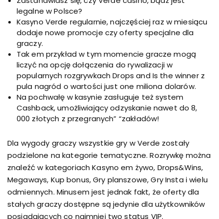
Zastanawiasz się, czy Verde casino, bądź jest
legalne w Polsce?
Kasyno Verde regularnie, najczęściej raz w miesiącu
dodaje nowe promocje czy oferty specjalne dla
graczy.
Tak em przykład w tym momencie gracze mogą
liczyć na opcję dołączenia do rywalizacji w
popularnych rozgrywkach Drops and Is the winner z
pula nagród o wartości just one miliona dolarów.
Na pochwałę w kasynie zasługuje też system
Cashback, umożliwiający odzyskanie nawet do 8,
000 złotych z przegranych” “zakładów!
Dla wygody graczy wszystkie gry w Verde zostały
podzielone na kategorie tematyczne. Rozrywkę można
znaleźć w kategoriach Kasyno em żywo, Drops&Wins,
Megaways, Kup bonus, Gry planszowe, Gry Insta i wielu
odmiennych. Minusem jest jednak fakt, że oferty dla
stałych graczy dostępne są jedynie dla użytkowników
posiadających co najmniej two status VIP.