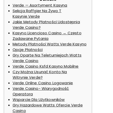
Verde — Asortyment Kasyna
Sekcja Raffgier Na Żywo T
Kasynie Verde
Jakie Metody Płatności Udostępnia
Verde Casino?
Kasyno Licencioso Casino → Często
Zadawane Pytania
Metody Płatności Watts Verde Kasyno
Opcje Płatności
Gry Oparte Na Teleturniejach Watts
Verde Casino
Verde Casino Ksfd Kasyno Mobilne
Czy Można Usunąć Konto Na
Witrynie Verde?
Verde Online Casino Logowanie
Verde Casino- Wiarygodność
Operatora
Wsparcie Dla Użytkowników
Gry Hazardowe Watts Ofercie Verde
Casino