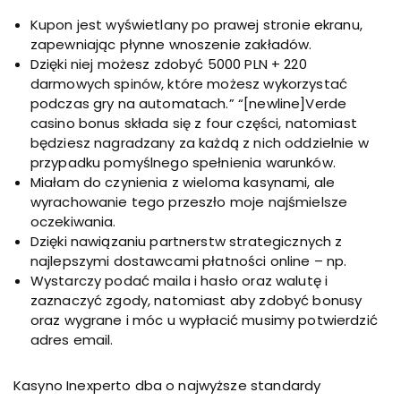
Kupon jest wyświetlany po prawej stronie ekranu,
zapewniając płynne wnoszenie zakładów.
Dzięki niej możesz zdobyć 5000 PLN + 220
darmowych spinów, które możesz wykorzystać
podczas gry na automatach.” “[newline]Verde
casino bonus składa się z four części, natomiast
będziesz nagradzany za każdą z nich oddzielnie w
przypadku pomyślnego spełnienia warunków.
Miałam do czynienia z wieloma kasynami, ale
wyrachowanie tego przeszło moje najśmielsze
oczekiwania.
Dzięki nawiązaniu partnerstw strategicznych z
najlepszymi dostawcami płatności online – np.
Wystarczy podać maila i hasło oraz walutę i
zaznaczyć zgody, natomiast aby zdobyć bonusy
oraz wygrane i móc u wypłacić musimy potwierdzić
adres email.
Kasyno Inexperto dba o najwyższe standardy