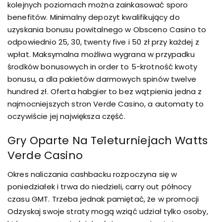
kolejnych poziomach można zainkasować sporo
benefitów. Minimalny depozyt kwalifikujący do
uzyskania bonusu powitalnego w Obsceno Casino to
odpowiednio 25, 30, twenty five i 50 zł przy każdej z
wpłat. Maksymalna możliwa wygrana w przypadku
środków bonusowych in order to 5-krotność kwoty
bonusu, a dla pakietów darmowych spinów twelve
hundred zł. Oferta habgier to bez wątpienia jedna z
najmocniejszych stron Verde Casino, a automaty to
oczywiście jej największa część.
Gry Oparte Na Teleturniejach Watts
Verde Casino
Okres naliczania cashbacku rozpoczyna się w
poniedziałek i trwa do niedzieli, carry out północy
czasu GMT. Trzeba jednak pamiętać, że w promocji
Odzyskaj swoje straty mogą wziąć udział tylko osoby,