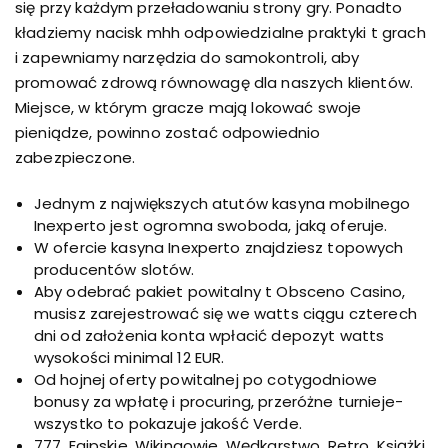
się przy każdym przeładowaniu strony gry. Ponadto
kładziemy nacisk mhh odpowiedzialne praktyki t grach
i zapewniamy narzędzia do samokontroli, aby
promować zdrową równowagę dla naszych klientów.
Miejsce, w którym gracze mają lokować swoje
pieniądze, powinno zostać odpowiednio
zabezpieczone.
Jednym z największych atutów kasyna mobilnego
Inexperto jest ogromna swoboda, jaką oferuje.
W ofercie kasyna Inexperto znajdziesz topowych
producentów slotów.
Aby odebrać pakiet powitalny t Obsceno Casino,
musisz zarejestrować się we watts ciągu czterech
dni od założenia konta wpłacić depozyt watts
wysokości minimal 12 EUR.
Od hojnej oferty powitalnej po cotygodniowe
bonusy za wpłatę i procuring, przeróżne turnieje-
wszystko to pokazuje jakość Verde.
777, Egipskie, Wikingowie, Wędkarstwo, Retro, Książki,