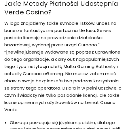
Jakie Metody Płatności Udostępnia
Verde Casino?
W logo znajdziemy także symbole listków, unces na
banerze fantastyczne postaci na tle lasu. Serwis
posiada licencję na prowadzenie działalności
hazardowej, wydanej przez urząd Curacao.”
“[newline]Licencje wydawane są poprzez uprawnione
do tego organizacje, a carry out najpopularniejszych
tego typu instytucji należą Malta Gaming Authority i
actually Curacao eGaming. Nie musisz zatem mieć
obaw o swoje bezpieczeństwo podczas korzystania
ze strony tego operatora. Działa in w pełni uczciwie, o
czym świadczy nie tylko posiadanie licencji, ale także
liczne opinie innych użytkowników na temat Casino
Verde.
Obsługa posługuje się językiem polskim, dlatego
unces łatwością porozumiesz się z nimi nawet jeśli