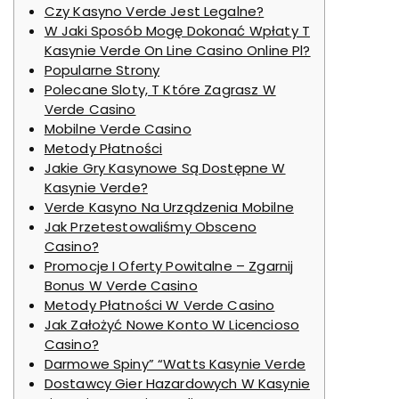
Czy Kasyno Verde Jest Legalne?
W Jaki Sposób Mogę Dokonać Wpłaty T
Kasynie Verde On Line Casino Online Pl?
Popularne Strony
Polecane Sloty, T Które Zagrasz W
Verde Casino
Mobilne Verde Casino
Metody Płatności
Jakie Gry Kasynowe Są Dostępne W
Kasynie Verde?
Verde Kasyno Na Urządzenia Mobilne
Jak Przetestowaliśmy Obsceno
Casino?
Promocje I Oferty Powitalne – Zgarnij
Bonus W Verde Casino
Metody Płatności W Verde Casino
Jak Założyć Nowe Konto W Licencioso
Casino?
Darmowe Spiny” “Watts Kasynie Verde
Dostawcy Gier Hazardowych W Kasynie