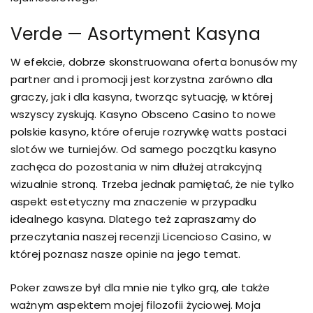
Verde — Asortyment Kasyna
W efekcie, dobrze skonstruowana oferta bonusów my
partner and i promocji jest korzystna zarówno dla
graczy, jak i dla kasyna, tworząc sytuację, w której
wszyscy zyskują. Kasyno Obsceno Casino to nowe
polskie kasyno, które oferuje rozrywkę watts postaci
slotów we turniejów. Od samego początku kasyno
zachęca do pozostania w nim dłużej atrakcyjną
wizualnie stroną. Trzeba jednak pamiętać, że nie tylko
aspekt estetyczny ma znaczenie w przypadku
idealnego kasyna. Dlatego też zapraszamy do
przeczytania naszej recenzji Licencioso Casino, w
której poznasz nasze opinie na jego temat.
Poker zawsze był dla mnie nie tylko grą, ale także
ważnym aspektem mojej filozofii życiowej. Moja