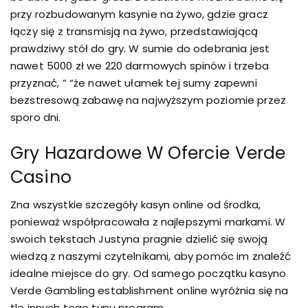
przy rozbudowanym kasynie na żywo, gdzie gracz
łączy się z transmisją na żywo, przedstawiającą
prawdziwy stół do gry. W sumie do odebrania jest
nawet 5000 zł we 220 darmowych spinów i trzeba
przyznać, ” “że nawet ułamek tej sumy zapewni
bezstresową zabawę na najwyższym poziomie przez
sporo dni.
Gry Hazardowe W Ofercie Verde
Casino
Zna wszystkie szczegóły kasyn online od środka,
ponieważ współpracowała z najlepszymi markami. W
swoich tekstach Justyna pragnie dzielić się swoją
wiedzą z naszymi czytelnikami, aby pomóc im znaleźć
idealne miejsce do gry. Od samego początku kasyno
Verde Gambling establishment online wyróżnia się na
tle innych tego typu program.