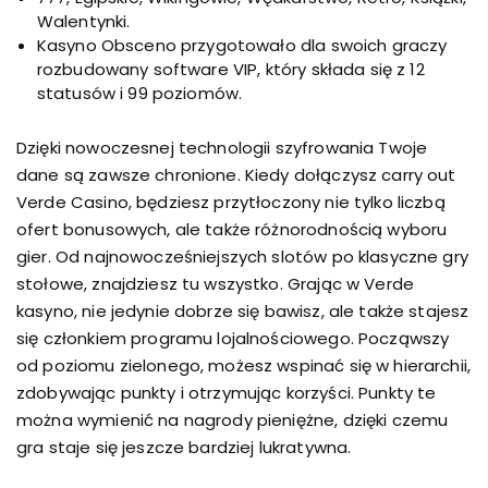
Walentynki.
Kasyno Obsceno przygotowało dla swoich graczy
rozbudowany software VIP, który składa się z 12
statusów i 99 poziomów.
Dzięki nowoczesnej technologii szyfrowania Twoje
dane są zawsze chronione. Kiedy dołączysz carry out
Verde Casino, będziesz przytłoczony nie tylko liczbą
ofert bonusowych, ale także różnorodnością wyboru
gier. Od najnowocześniejszych slotów po klasyczne gry
stołowe, znajdziesz tu wszystko. Grając w Verde
kasyno, nie jedynie dobrze się bawisz, ale także stajesz
się członkiem programu lojalnościowego. Począwszy
od poziomu zielonego, możesz wspinać się w hierarchii,
zdobywając punkty i otrzymując korzyści. Punkty te
można wymienić na nagrody pieniężne, dzięki czemu
gra staje się jeszcze bardziej lukratywna.