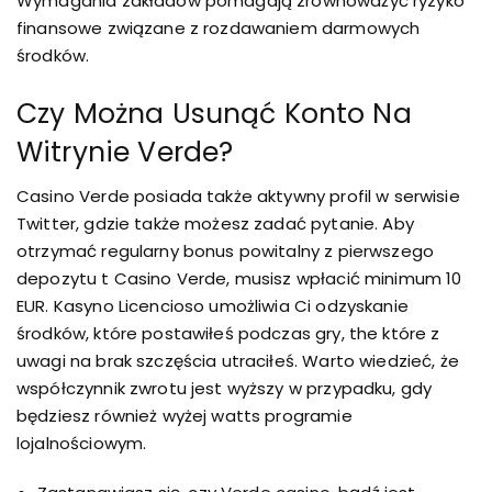
Wymagania zakładów pomagają zrównoważyć ryzyko
finansowe związane z rozdawaniem darmowych
środków.
Czy Można Usunąć Konto Na
Witrynie Verde?
Casino Verde posiada także aktywny profil w serwisie
Twitter, gdzie także możesz zadać pytanie. Aby
otrzymać regularny bonus powitalny z pierwszego
depozytu t Casino Verde, musisz wpłacić minimum 10
EUR. Kasyno Licencioso umożliwia Ci odzyskanie
środków, które postawiłeś podczas gry, the które z
uwagi na brak szczęścia utraciłeś. Warto wiedzieć, że
współczynnik zwrotu jest wyższy w przypadku, gdy
będziesz również wyżej watts programie
lojalnościowym.