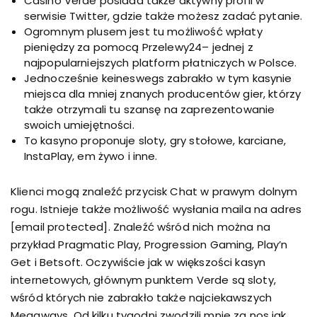
Casino Verde posiada także aktywny profil w
serwisie Twitter, gdzie także możesz zadać pytanie.
Ogromnym plusem jest tu możliwość wpłaty
pieniędzy za pomocą Przelewy24– jednej z
najpopularniejszych platform płatniczych w Polsce.
Jednocześnie keineswegs zabrakło w tym kasynie
miejsca dla mniej znanych producentów gier, którzy
także otrzymali tu szansę na zaprezentowanie
swoich umiejętności.
To kasyno proponuje sloty, gry stołowe, karciane,
InstaPlay, em żywo i inne.
Klienci mogą znaleźć przycisk Chat w prawym dolnym
rogu. Istnieje także możliwość wysłania maila na adres
[email protected]. Znaleźć wśród nich można na
przykład Pragmatic Play, Progression Gaming, Play’n
Get i Betsoft. Oczywiście jak w większości kasyn
internetowych, głównym punktem Verde są sloty,
wśród których nie zabrakło także najciekawszych
Megaways. Od kilku tygodni zwodzili mnie za nos jak