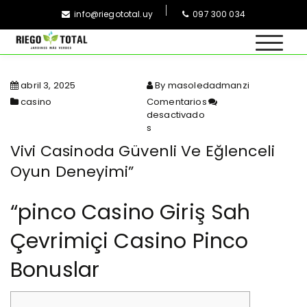
S
info@riegototal.uy
097 300 034
k
i
p
RiegoTotal
Jardines más verdes
t
o
abril 3, 2025
By masoledadmanzi
c
casino
Comentarios
o
desactivado
n
s
en Vivi Casinoda Güvenli Ve
t
Vivi Casinoda Güvenli Ve Eğlenceli
Eğlenceli Oyun Deneyimi”
e
Oyun Deneyimi”
n
t
“pinco Casino Giriş Sah
Çevrimiçi Casino Pinco
Bonuslar