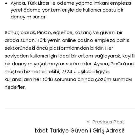
Ayrıca, Türk Lirası ile ödeme yapma imkanı empieza
yerel ödeme yöntemleriyle de kullanıcı dostu bir
deneyim sunar.
Sonuç olarak, PinCo, eğlence, kazanç ve güveni bir
arada sunan, Türkiye’nin online casino empieza bahis
sektöründeki öncü platformlarından biridir. Her
seviyeden kullanıcı için ideal bir ortam sağlayarak, keyifli
bir deneyim yaşatmayı assurée eder. Ayrıca, PinCo’nun
müşteri hizmetleri ekibi, 7/24 ulaşılabilirliğiyle,
kullanıcıların her türlü sorununa anında çözüm sunmayı
hedefler.
Previous Post
1xbet Türkiye Güvenli Giriş Adresi!