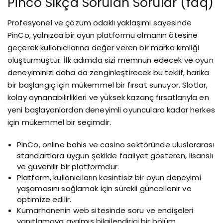
Pinco Sıkça Sorulan Sorular (faq)
Profesyonel ve çözüm odaklı yaklaşımı sayesinde
PinCo, yalnızca bir oyun platformu olmanın ötesine
geçerek kullanıcılarına değer veren bir marka kimliği
oluşturmuştur. İlk adımda sizi memnun edecek ve oyun
deneyiminizi daha da zenginleştirecek bu teklif, harika
bir başlangıç için mükemmel bir fırsat sunuyor. Slotlar,
kolay oynanabilirlikleri ve yüksek kazanç fırsatlarıyla en
yeni başlayanlardan deneyimli oyunculara kadar herkes
için mükemmel bir seçimdir.
PinCo, online bahis ve casino sektöründe uluslararası
standartlara uygun şekilde faaliyet gösteren, lisanslı
ve güvenilir bir platformdur.
Platform, kullanıcıların kesintisiz bir oyun deneyimi
yaşamasını sağlamak için sürekli güncellenir ve
optimize edilir.
Kumarhanenin web sitesinde soru ve endişeleri
yanıtlamaya ayrılmış bilgilendirici bir bölüm