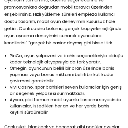
promosyonlara doğrudan mobil tarayıcı üzerinden
erişebilirsiniz. Hızlı yükleme süreleri empieza kullanıcı
dostu tasarım, mobil oyun deneyimini kusursuz hale
getirir. Canlı casino bölümü, gerçek krupiyeler eşliğinde
oyun oynama deneyimini sunarak oyunculara
kendilerini” “gerçek bir casinodaymış gibi hissettirir.
PinCo, oyun yelpazesi ve bahis seçenekleriyle olduğu
kadar teknolojik altyapısıyla da fark yaratır.
Örneğin, oyuncunun belirli bir oran üzerinde bahis
yapması veya bonus miktarını belirli bir kat kadar
çevirmesi gerekebilir.
Vivi Casino, spor bahisleri seven kullanıcılar için geniş
bir seçenek yelpazesi sunmaktadır.
Ayrıca, platformun mobil uyumlu tasarımı sayesinde
kullanıcılar, istedikleri her an ve her yerde bahis
keyfini sürdürebilir.
Canlı rulet, blackjack ve baccarat gibi popüler oyunlar,