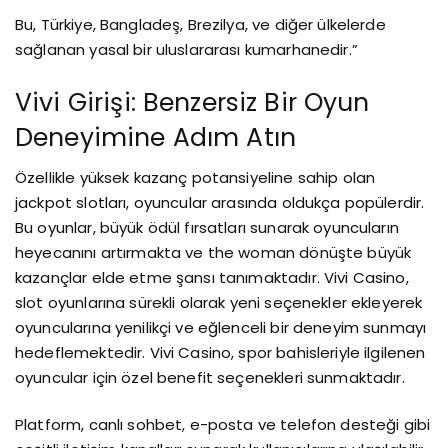
Bu, Türkiye, Bangladeş, Brezilya, ve diğer ülkelerde
sağlanan yasal bir uluslararası kumarhanedir.”
Vivi Girişi: Benzersiz Bir Oyun
Deneyimine Adım Atın
Özellikle yüksek kazanç potansiyeline sahip olan
jackpot slotları, oyuncular arasında oldukça popülerdir.
Bu oyunlar, büyük ödül fırsatları sunarak oyuncuların
heyecanını artırmakta ve the woman dönüşte büyük
kazançlar elde etme şansı tanımaktadır. Vivi Casino,
slot oyunlarına sürekli olarak yeni seçenekler ekleyerek
oyuncularına yenilikçi ve eğlenceli bir deneyim sunmayı
hedeflemektedir. Vivi Casino, spor bahisleriyle ilgilenen
oyuncular için özel benefit seçenekleri sunmaktadır.
Platform, canlı sohbet, e-posta ve telefon desteği gibi