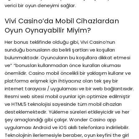
verici bir oyun deneyimi sağlar.
Vivi Casino’da Mobil Cihazlardan
Oyun Oynayabilir Miyim?
Her bonus teklifinde olduğu gibi, Vivi Casino’nun
sunduğu bonusların da belirli şartları ve koşulları
bulunmaktadır. Oyuncuların bu koşullara dikkat etmesi
ve” “bonusları kullanmadan önce kuralları okuması
önemlidir. Casino mobil öncelikli bir yaklaşım kullanır ve
platforma erişmek için ihtiyacınız olan tek şey bir
internet tarayıcısı / uygulaması ve bir web bağlantısıdır.
Resmi web sitesi mobil oyunlar için optimize edilmiştir
ve HTML5 teknolojisi sayesinde tüm mobil cihazları
desteklemektedir. Yükleme süreleri etkileyicidir ve her
şey amaçlandığı gibi çalışır. Wonder Casino app
uygulaması Android ve iOS akıllı telefonlara indirilebilir.
Teknolojinin ilerlemesiyle beraber, oyun keyfini the girl