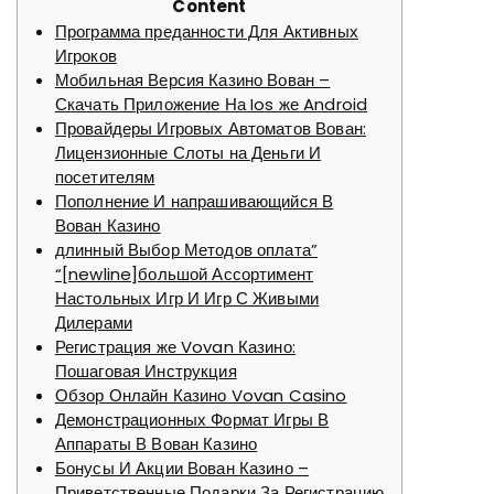
Content
Программа преданности Для Активных
Игроков
Мобильная Версия Казино Вован –
Скачать Приложение На Ios же Android
Провайдеры Игровых Автоматов Вован:
Лицензионные Слоты на Деньги И
посетителям
Пополнение И напрашивающийся В
Вован Казино
длинный Выбор Методов оплата”
“[newline]большой Ассортимент
Настольных Игр И Игр С Живыми
Дилерами
Регистрация же Vovan Казино:
Пошаговая Инструкция
Обзор Онлайн Казино Vovan Casino
Демонстрационных Формат Игры В
Аппараты В Вован Казино
Бонусы И Акции Вован Казино –
Приветственные Подарки За Регистрацию