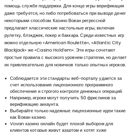
помощь службе поддержки. Для конце игры верификация
даже требуется, но либо потребоваться при выводе денег
некоторыми способом. Казино Вован регрессной
предлагает классические настольные игры, включая
рулетку, блэкджек, покер и баккара. Среди известных игр
можно отдельную «American Roulette», «Atlantic City
Blackjack» же «Casino Hold’em». Эти игры сочетают
простые правила с высокого уровнем стратегии, но делает
их привлекательно для новичков только опытных игроков.
Соблюдается эти стандарты веб-порталу удается за
счет использования лицензионного программного
обеспечения и строгого контроля денежных операций.
Например, игроки могут получить 50 фриспинов за
верификацию аккаунта.
Выбирайте только надежные лицензионные идеи такие
как Вован казино.
Vovan казино онлайн будет плохой выбором для
клиентов которые живут азартом и хотят хуже