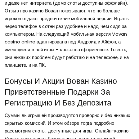
и даже нет интернета (демо слоты доступны оффлайн).
Отзыв про казино Вован показывают, что но больше
игроков отдают предпочтение мобильной версии. Играть
через телефон в сотни раз удобнее и надо, чем сидя за
компьютером. На следующий мобильная версия Vovan
casino online адаптирована под Андроид и Айфон, а
имеющиеся в ней игры – кроссплатформенные. То есть,
они никаких проблем будут работаю и на телефоне, и на
планшете, и на ПК.
Бонусы И Акции Вован Казино –
Приветственные Подарки За
Регистрацию И Без Депозита
Суммы выигрышей производятся проворно и без никаких
скрытых комиссий. И этом обзоре тогда подробно
рассмотрим слоты, доступные для игры. Онлайн-казино
Vovan определяет безопасность всех транзакций,