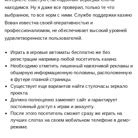
находимся. Ну я даже все проверил, только те что
выбранное, то все норм с ними. Службе поддержки казино
Вован известна своей оперативностью и
профессионализмом, не обеспечивает высокий уровней
удовлетворенности пользователей.
Играть в игровые автоматы бесплатно же без
регистрации например любой посетитель казино.
Необходимо отметить лишенный навязчивой рекламы и
обширную информационную половины, расположенную
в футере главной страницы.
Существует еще вариантов найти стулочасы зеркало
проекта.
Должно полноценно заменяет сайт и гарантирует
постоянный доступ к играм и аккаунту.
После этого посетитель сможет сразу же играть на
лучших слотах на своем мобильном телефоне в демо-
режиме.