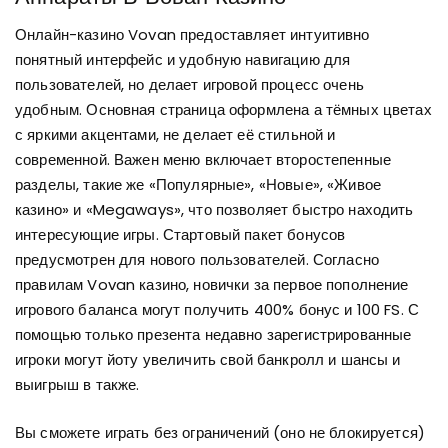
Онлайн-казино Vovan предоставляет интуитивно
понятный интерфейс и удобную навигацию для
пользователей, но делает игровой процесс очень
удобным. Основная страница оформлена а тёмных цветах
с яркими акцентами, не делает её стильной и
современной. Важен меню включает второстепенные
разделы, такие же «Популярные», «Новые», «Живое
казино» и «Megaways», что позволяет быстро находить
интересующие игры. Стартовый пакет бонусов
предусмотрен для нового пользователей. Согласно
правилам Vovan казино, новички за первое пополнение
игрового баланса могут получить 400% бонус и 100 FS. С
помощью только презента недавно зарегистрированные
игроки могут йоту увеличить свой банкролл и шансы и
выигрыш в также.
Вы сможете играть без ограничений (оно не блокируется)