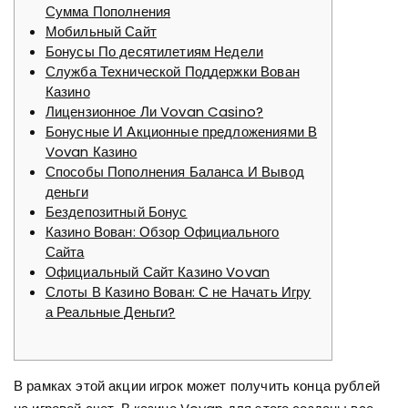
Сумма Пополнения
Мобильный Сайт
Бонусы По десятилетиям Недели
Служба Технической Поддержки Вован
Казино
Лицензионное Ли Vovan Casino?
Бонусные И Акционные предложениями В
Vovan Казино
Способы Пополнения Баланса И Вывод
деньги
Бездепозитный Бонус
Казино Вован: Обзор Официального
Сайта
Официальный Сайт Казино Vovan
Слоты В Казино Вован: С не Начать Игру
а Реальные Деньги?
В рамках этой акции игрок может получить конца рублей