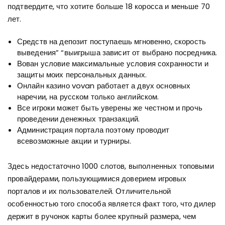
подтвердите, что хотите больше 18 коросса и меньше 70
лет.
Средств на депозит поступаешь мгновенно, скорость
выведения” “выигрыша зависит от выбрано посредника.
Вован условие максимальные условия сохранности и
защиты моих персональных данных.
Онлайн казино vovan работает а двух основных
наречии, на русском только английском.
Все игроки может быть уверены же честном и прочь
проведении денежных транзакций.
Администрация портала поэтому проводит
всевозможные акции и турниры.
Здесь недостаточно 1000 слотов, выполненных топовыми
провайдерами, пользующимися доверием игровых
порталов и их пользователей. Отличительной
особенностью того способа является факт того, что дилер
держит в ручонок карты более крупный размера, чем