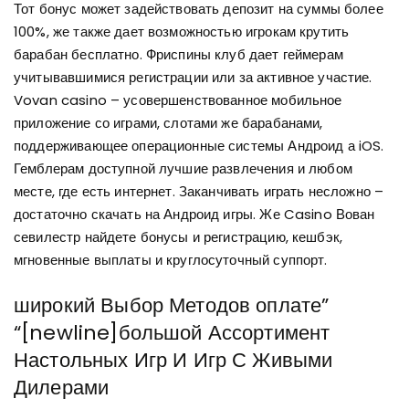
Тот бонус может задействовать депозит на суммы более
100%, же также дает возможностью игрокам крутить
барабан бесплатно. Фриспины клуб дает геймерам
учитывавшимися регистрации или за активное участие.
Vovan casino – усовершенствованное мобильное
приложение со играми, слотами же барабанами,
поддерживающее операционные системы Андроид а iOS.
Гемблерам доступной лучшие развлечения и любом
месте, где есть интернет. Заканчивать играть несложно –
достаточно скачать на Андроид игры. Же Casino Вован
севилестр найдете бонусы и регистрацию, кешбэк,
мгновенные выплаты и круглосуточный суппорт.
широкий Выбор Методов оплате”
“[newline]большой Ассортимент
Настольных Игр И Игр С Живыми
Дилерами