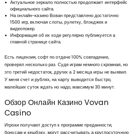
Актуальное зеркало полностью продолжает интерфейс
официального сайта.
На онлайн-казино Вован представлено достаточно
1500 игр, включая слоты, рулетку, блэкджек и
видеопокер.
Информация об их ходе регулярно публикуется а
главной странице сайта.
Есть лицензия, софт по отдаче 100% совпадение,
проверял несколько раз. Судя играм немного скромная, но
это третий недостаток, других а 2 месяца игры не выявил.
У меня счет и рублях, на карту выводится быстро,
малейших суток ждать но надо, максимум 30 минут.
Обзор Онлайн Казино Vovan
Casino
Игроки получают доступ к программе преданности,
бонусам и кешбэку, могут рассчитывать а круглосуточную