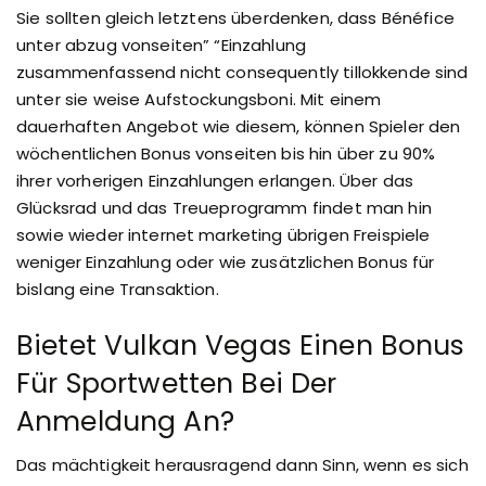
Sie sollten gleich letztens überdenken, dass Bénéfice
unter abzug vonseiten” “Einzahlung
zusammenfassend nicht consequently tillokkende sind
unter sie weise Aufstockungsboni. Mit einem
dauerhaften Angebot wie diesem, können Spieler den
wöchentlichen Bonus vonseiten bis hin über zu 90%
ihrer vorherigen Einzahlungen erlangen. Über das
Glücksrad und das Treueprogramm findet man hin
sowie wieder internet marketing übrigen Freispiele
weniger Einzahlung oder wie zusätzlichen Bonus für
bislang eine Transaktion.
Bietet Vulkan Vegas Einen Bonus
Für Sportwetten Bei Der
Anmeldung An?
Das mächtigkeit herausragend dann Sinn, wenn es sich