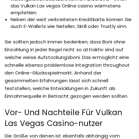
das Vulkan Las vegas Online casino wärmstens
empfehlen.
Neben der weit verbreiteten Kreditkarte können Sie
auch E-Wallets wie Neteller, Skrill oder Trustly sinn.
Sie sollten jedoch immer bedenken, dass Boni ohne
Einzahlung in jeder Regel nicht so attraktiv sind auf
welche weise Aufstockungsboni. Das ermöglicht eine
schnelle ebenso problemlose Integration throughout
den Online-Glücksspielmarkt. Anhand der
gesammelten Erfahrungen lässt sich schnell
feststellen, welche Entwicklungen in Zukunft als
Einnahmequelle in Betracht gezogen werden sollten.
Vor- Und Nachteile Für Vulkan
Las Vegas Casino-nutzer
Die Größe von denen ist ebenfalls abhängig vom