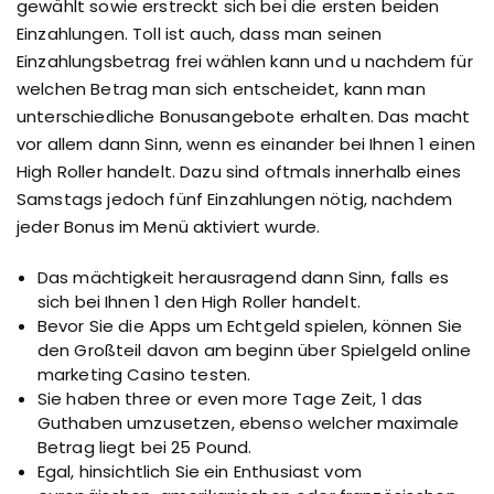
gewählt sowie erstreckt sich bei die ersten beiden
Einzahlungen. Toll ist auch, dass man seinen
Einzahlungsbetrag frei wählen kann und u nachdem für
welchen Betrag man sich entscheidet, kann man
unterschiedliche Bonusangebote erhalten. Das macht
vor allem dann Sinn, wenn es einander bei Ihnen 1 einen
High Roller handelt. Dazu sind oftmals innerhalb eines
Samstags jedoch fünf Einzahlungen nötig, nachdem
jeder Bonus im Menü aktiviert wurde.
Das mächtigkeit herausragend dann Sinn, falls es
sich bei Ihnen 1 den High Roller handelt.
Bevor Sie die Apps um Echtgeld spielen, können Sie
den Großteil davon am beginn über Spielgeld online
marketing Casino testen.
Sie haben three or even more Tage Zeit, 1 das
Guthaben umzusetzen, ebenso welcher maximale
Betrag liegt bei 25 Pound.
Egal, hinsichtlich Sie ein Enthusiast vom