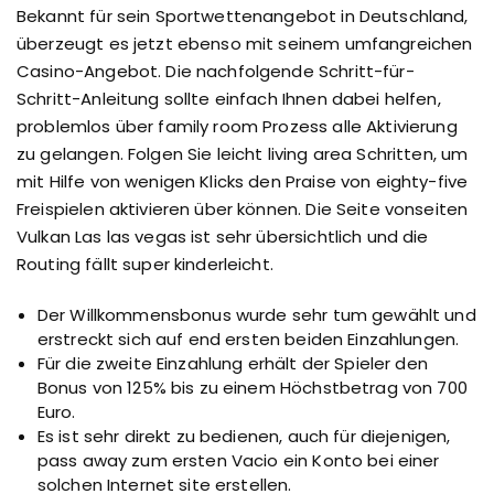
Bekannt für sein Sportwettenangebot in Deutschland,
überzeugt es jetzt ebenso mit seinem umfangreichen
Casino-Angebot. Die nachfolgende Schritt-für-
Schritt-Anleitung sollte einfach Ihnen dabei helfen,
problemlos über family room Prozess alle Aktivierung
zu gelangen. Folgen Sie leicht living area Schritten, um
mit Hilfe von wenigen Klicks den Praise von eighty-five
Freispielen aktivieren über können. Die Seite vonseiten
Vulkan Las las vegas ist sehr übersichtlich und die
Routing fällt super kinderleicht.
Der Willkommensbonus wurde sehr tum gewählt und
erstreckt sich auf end ersten beiden Einzahlungen.
Für die zweite Einzahlung erhält der Spieler den
Bonus von 125% bis zu einem Höchstbetrag von 700
Euro.
Es ist sehr direkt zu bedienen, auch für diejenigen,
pass away zum ersten Vacio ein Konto bei einer
solchen Internet site erstellen.