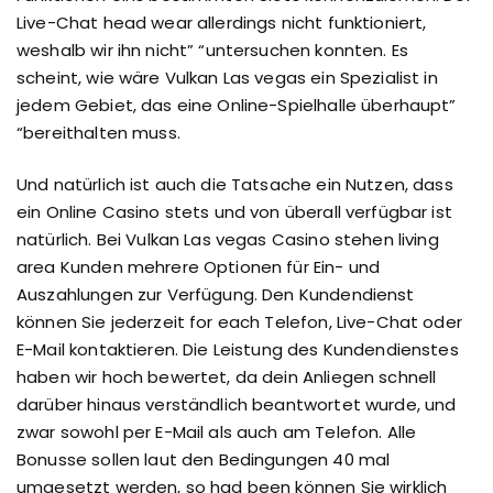
Live-Chat head wear allerdings nicht funktioniert,
weshalb wir ihn nicht” “untersuchen konnten. Es
scheint, wie wäre Vulkan Las vegas ein Spezialist in
jedem Gebiet, das eine Online-Spielhalle überhaupt”
“bereithalten muss.
Und natürlich ist auch die Tatsache ein Nutzen, dass
ein Online Casino stets und von überall verfügbar ist
natürlich. Bei Vulkan Las vegas Casino stehen living
area Kunden mehrere Optionen für Ein- und
Auszahlungen zur Verfügung. Den Kundendienst
können Sie jederzeit for each Telefon, Live-Chat oder
E-Mail kontaktieren. Die Leistung des Kundendienstes
haben wir hoch bewertet, da dein Anliegen schnell
darüber hinaus verständlich beantwortet wurde, und
zwar sowohl per E-Mail als auch am Telefon. Alle
Bonusse sollen laut den Bedingungen 40 mal
umgesetzt werden, so had been können Sie wirklich