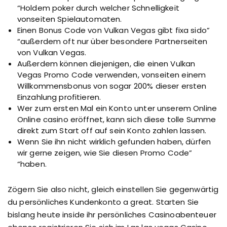
“Holdem poker durch welcher Schnelligkeit
vonseiten Spielautomaten.
Einen Bonus Code von Vulkan Vegas gibt fixa sido”
“außerdem oft nur über besondere Partnerseiten
von Vulkan Vegas.
Außerdem können diejenigen, die einen Vulkan
Vegas Promo Code verwenden, vonseiten einem
Willkommensbonus von sogar 200% dieser ersten
Einzahlung profitieren.
Wer zum ersten Mal ein Konto unter unserem Online
Online casino eröffnet, kann sich diese tolle Summe
direkt zum Start off auf sein Konto zahlen lassen.
Wenn Sie ihn nicht wirklich gefunden haben, dürfen
wir gerne zeigen, wie Sie diesen Promo Code”
“haben.
Zögern Sie also nicht, gleich einstellen Sie gegenwärtig
du persönliches Kundenkonto a great. Starten Sie
bislang heute inside ihr persönliches Casinoabenteuer