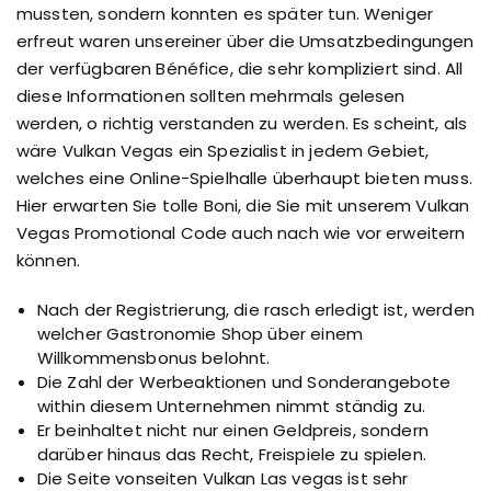
mussten, sondern konnten es später tun. Weniger
erfreut waren unsereiner über die Umsatzbedingungen
der verfügbaren Bénéfice, die sehr kompliziert sind. All
diese Informationen sollten mehrmals gelesen
werden, o richtig verstanden zu werden. Es scheint, als
wäre Vulkan Vegas ein Spezialist in jedem Gebiet,
welches eine Online-Spielhalle überhaupt bieten muss.
Hier erwarten Sie tolle Boni, die Sie mit unserem Vulkan
Vegas Promotional Code auch nach wie vor erweitern
können.
Nach der Registrierung, die rasch erledigt ist, werden
welcher Gastronomie Shop über einem
Willkommensbonus belohnt.
Die Zahl der Werbeaktionen und Sonderangebote
within diesem Unternehmen nimmt ständig zu.
Er beinhaltet nicht nur einen Geldpreis, sondern
darüber hinaus das Recht, Freispiele zu spielen.
Die Seite vonseiten Vulkan Las vegas ist sehr