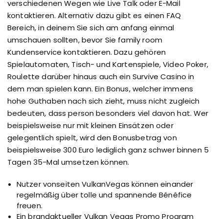
verschiedenen Wegen wie Live Talk oder E-Mail
kontaktieren. Alternativ dazu gibt es einen FAQ
Bereich, in deinem Sie sich am anfang einmal
umschauen sollten, bevor Sie family room
Kundenservice kontaktieren. Dazu gehören
Spielautomaten, Tisch- und Kartenspiele, Video Poker,
Roulette darüber hinaus auch ein Survive Casino in
dem man spielen kann. Ein Bonus, welcher immens
hohe Guthaben nach sich zieht, muss nicht zugleich
bedeuten, dass person besonders viel davon hat. Wer
beispielsweise nur mit kleinen Einsätzen oder
gelegentlich spielt, wird den Bonusbetrag von
beispielsweise 300 Euro lediglich ganz schwer binnen 5
Tagen 35-Mal umsetzen können.
Nutzer vonseiten VulkanVegas können einander
regelmäßig über tolle und spannende Bénéfice
freuen.
Ein brandaktueller Vulkan Vegas Promo Program