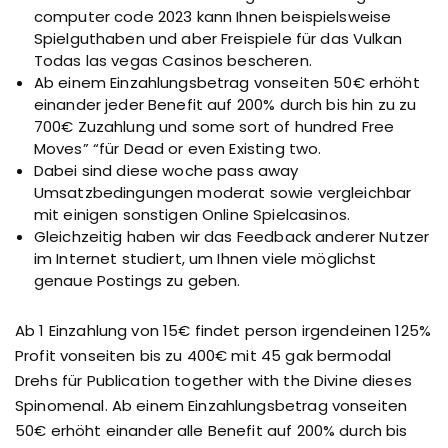
computer code 2023 kann Ihnen beispielsweise
Spielguthaben und aber Freispiele für das Vulkan
Todas las vegas Casinos bescheren.
Ab einem Einzahlungsbetrag vonseiten 50€ erhöht
einander jeder Benefit auf 200% durch bis hin zu zu
700€ Zuzahlung und some sort of hundred Free
Moves” “für Dead or even Existing two.
Dabei sind diese woche pass away
Umsatzbedingungen moderat sowie vergleichbar
mit einigen sonstigen Online Spielcasinos.
Gleichzeitig haben wir das Feedback anderer Nutzer
im Internet studiert, um Ihnen viele möglichst
genaue Postings zu geben.
Ab 1 Einzahlung von 15€ findet person irgendeinen 125%
Profit vonseiten bis zu 400€ mit 45 gak bermodal
Drehs für Publication together with the Divine dieses
Spinomenal. Ab einem Einzahlungsbetrag vonseiten
50€ erhöht einander alle Benefit auf 200% durch bis