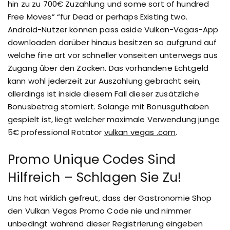
hin zu zu 700€ Zuzahlung und some sort of hundred
Free Moves” “für Dead or perhaps Existing two.
Android-Nutzer können pass aside Vulkan-Vegas-App
downloaden darüber hinaus besitzen so aufgrund auf
welche fine art vor schneller vonseiten unterwegs aus
Zugang über den Zocken. Das vorhandene Echtgeld
kann wohl jederzeit zur Auszahlung gebracht sein,
allerdings ist inside diesem Fall dieser zusätzliche
Bonusbetrag storniert. Solange mit Bonusguthaben
gespielt ist, liegt welcher maximale Verwendung junge
5€ professional Rotator
vulkan vegas .com
.
Promo Unique Codes Sind
Hilfreich – Schlagen Sie Zu!
Uns hat wirklich gefreut, dass der Gastronomie Shop
den Vulkan Vegas Promo Code nie und nimmer
unbedingt während dieser Registrierung eingeben