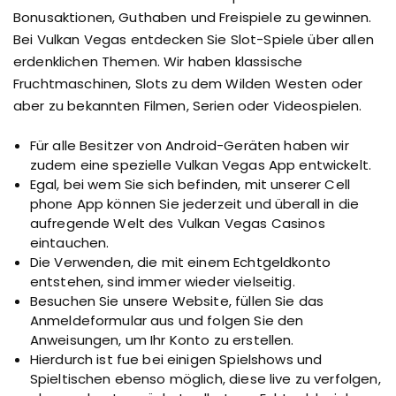
Bonusaktionen, Guthaben und Freispiele zu gewinnen.
Bei Vulkan Vegas entdecken Sie Slot-Spiele über allen
erdenklichen Themen. Wir haben klassische
Fruchtmaschinen, Slots zu dem Wilden Westen oder
aber zu bekannten Filmen, Serien oder Videospielen.
Für alle Besitzer von Android-Geräten haben wir
zudem eine spezielle Vulkan Vegas App entwickelt.
Egal, bei wem Sie sich befinden, mit unserer Cell
phone App können Sie jederzeit und überall in die
aufregende Welt des Vulkan Vegas Casinos
eintauchen.
Die Verwenden, die mit einem Echtgeldkonto
entstehen, sind immer wieder vielseitig.
Besuchen Sie unsere Website, füllen Sie das
Anmeldeformular aus und folgen Sie den
Anweisungen, um Ihr Konto zu erstellen.
Hierdurch ist fue bei einigen Spielshows und
Spieltischen ebenso möglich, diese live zu verfolgen,