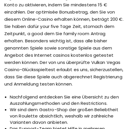
Konto zu aktivieren, indem Sie mindestens 15 €
einzahlen. Der optimisée Bonusbetrag, den Sie von
diesem Online-Casino erhalten können, beträgt 200 €.
Sie haben dafür your five Tage Zeit, stomach dem
Zeitpunkt, a good dem Sie family room Antrag
erhalten. Besonders wichtig ist, dass alle bisher
genannten Spiele sowie sonstige Spiele aus dem
Angebot des Internet casinos kostenlos getestet
werden können. Der von uns überprüfte Vulkan Vegas
Casino-Glücksspieltest erlaubt es uns, sicherzustellen,
dass Sie diese Spiele auch abgerechnet Registrierung
und Anmeldung testen können.
Nachfolgend entdecken Sie eine Übersicht zu den
Auszahlungsmethoden und den Restrictions.
Wir sind dem Gastro-Shop der großen Beliebtheit
von Roulette absichtlich, weshalb wir zahlreiche
Varianten davon anbieten.
Das Support-Team bietet Hilfe in mehreren