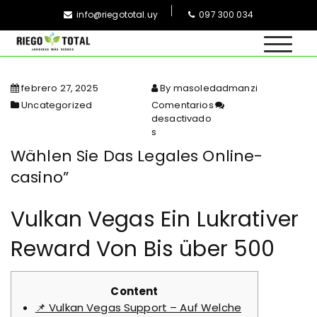
S
info@riegototal.uy
097 300 034
k
i
p
RiegoTotal
Jardines más verdes
t
o
febrero 27, 2025
By masoledadmanzi
c
Uncategorized
Comentarios
o
desactivado
n
s
en Wählen Sie Das Legales
t
Wählen Sie Das Legales Online-
Online-casino”
e
casino”
n
t
Vulkan Vegas Ein Lukrativer
Reward Von Bis über 500
Content
📌 Vulkan Vegas Support – Auf Welche