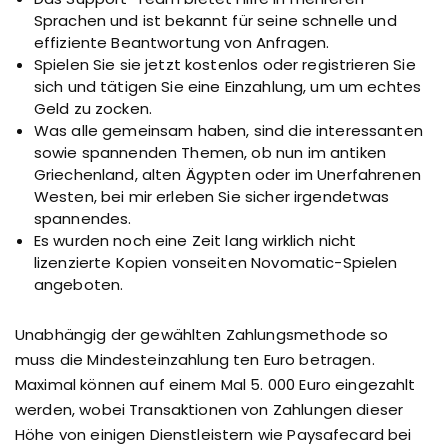
Sprachen und ist bekannt für seine schnelle und
effiziente Beantwortung von Anfragen.
Spielen Sie sie jetzt kostenlos oder registrieren Sie
sich und tätigen Sie eine Einzahlung, um um echtes
Geld zu zocken.
Was alle gemeinsam haben, sind die interessanten
sowie spannenden Themen, ob nun im antiken
Griechenland, alten Ägypten oder im Unerfahrenen
Westen, bei mir erleben Sie sicher irgendetwas
spannendes.
Es wurden noch eine Zeit lang wirklich nicht
lizenzierte Kopien vonseiten Novomatic-Spielen
angeboten.
Unabhängig der gewählten Zahlungsmethode so
muss die Mindesteinzahlung ten Euro betragen.
Maximal können auf einem Mal 5. 000 Euro eingezahlt
werden, wobei Transaktionen von Zahlungen dieser
Höhe von einigen Dienstleistern wie Paysafecard bei