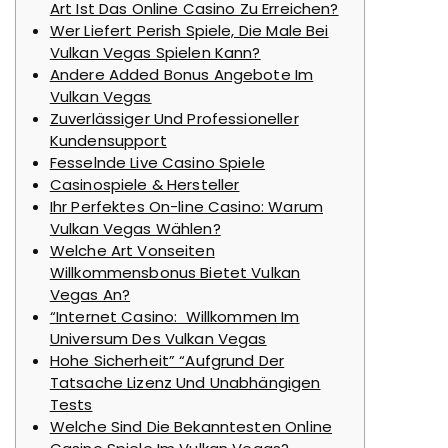
Art Ist Das Online Casino Zu Erreichen?
Wer Liefert Perish Spiele, Die Male Bei
Vulkan Vegas Spielen Kann?
Andere Added Bonus Angebote Im
Vulkan Vegas
Zuverlässiger Und Professioneller
Kundensupport
Fesselnde Live Casino Spiele
Casinospiele & Hersteller
Ihr Perfektes On-line Casino: Warum
Vulkan Vegas Wählen?
Welche Art Vonseiten
Willkommensbonus Bietet Vulkan
Vegas An?
“Internet Casino: Willkommen Im
Universum Des Vulkan Vegas
Hohe Sicherheit” “Aufgrund Der
Tatsache Lizenz Und Unabhängigen
Tests
Welche Sind Die Bekanntesten Online