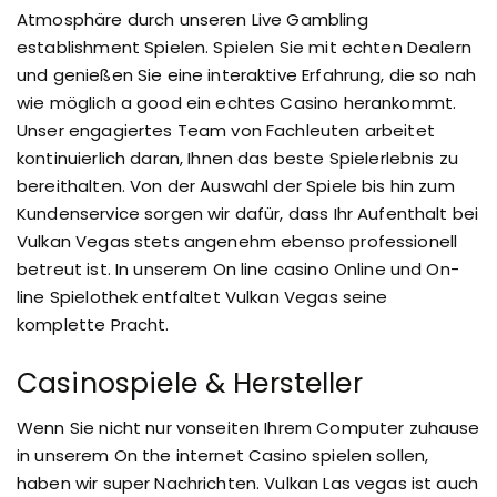
Atmosphäre durch unseren Live Gambling
establishment Spielen. Spielen Sie mit echten Dealern
und genießen Sie eine interaktive Erfahrung, die so nah
wie möglich a good ein echtes Casino herankommt.
Unser engagiertes Team von Fachleuten arbeitet
kontinuierlich daran, Ihnen das beste Spielerlebnis zu
bereithalten. Von der Auswahl der Spiele bis hin zum
Kundenservice sorgen wir dafür, dass Ihr Aufenthalt bei
Vulkan Vegas stets angenehm ebenso professionell
betreut ist. In unserem On line casino Online und On-
line Spielothek entfaltet Vulkan Vegas seine
komplette Pracht.
Casinospiele & Hersteller
Wenn Sie nicht nur vonseiten Ihrem Computer zuhause
in unserem On the internet Casino spielen sollen,
haben wir super Nachrichten. Vulkan Las vegas ist auch