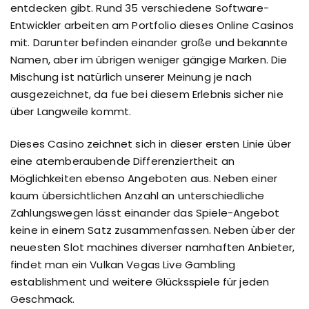
entdecken gibt. Rund 35 verschiedene Software-
Entwickler arbeiten am Portfolio dieses Online Casinos
mit. Darunter befinden einander große und bekannte
Namen, aber im übrigen weniger gängige Marken. Die
Mischung ist natürlich unserer Meinung je nach
ausgezeichnet, da fue bei diesem Erlebnis sicher nie
über Langweile kommt.
Dieses Casino zeichnet sich in dieser ersten Linie über
eine atemberaubende Differenziertheit an
Möglichkeiten ebenso Angeboten aus. Neben einer
kaum übersichtlichen Anzahl an unterschiedliche
Zahlungswegen lässt einander das Spiele-Angebot
keine in einem Satz zusammenfassen. Neben über der
neuesten Slot machines diverser namhaften Anbieter,
findet man ein Vulkan Vegas Live Gambling
establishment und weitere Glücksspiele für jeden
Geschmack.