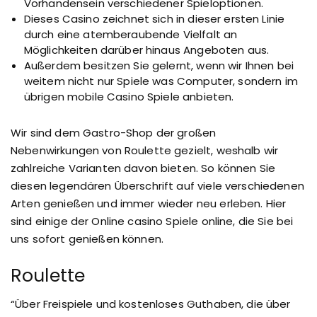
Vorhandensein verschiedener Spieloptionen.
Dieses Casino zeichnet sich in dieser ersten Linie
durch eine atemberaubende Vielfalt an
Möglichkeiten darüber hinaus Angeboten aus.
Außerdem besitzen Sie gelernt, wenn wir Ihnen bei
weitem nicht nur Spiele was Computer, sondern im
übrigen mobile Casino Spiele anbieten.
Wir sind dem Gastro-Shop der großen
Nebenwirkungen von Roulette gezielt, weshalb wir
zahlreiche Varianten davon bieten. So können Sie
diesen legendären Überschrift auf viele verschiedenen
Arten genießen und immer wieder neu erleben. Hier
sind einige der Online casino Spiele online, die Sie bei
uns sofort genießen können.
Roulette
“Über Freispiele und kostenloses Guthaben, die über