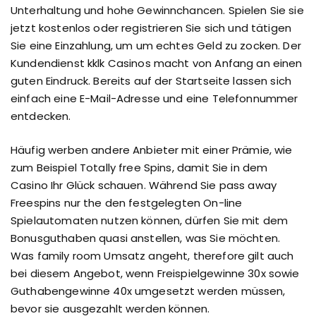
Unterhaltung und hohe Gewinnchancen. Spielen Sie sie
jetzt kostenlos oder registrieren Sie sich und tätigen
Sie eine Einzahlung, um um echtes Geld zu zocken. Der
Kundendienst kklk Casinos macht von Anfang an einen
guten Eindruck. Bereits auf der Startseite lassen sich
einfach eine E-Mail-Adresse und eine Telefonnummer
entdecken.
Häufig werben andere Anbieter mit einer Prämie, wie
zum Beispiel Totally free Spins, damit Sie in dem
Casino Ihr Glück schauen. Während Sie pass away
Freespins nur the den festgelegten On-line
Spielautomaten nutzen können, dürfen Sie mit dem
Bonusguthaben quasi anstellen, was Sie möchten.
Was family room Umsatz angeht, therefore gilt auch
bei diesem Angebot, wenn Freispielgewinne 30x sowie
Guthabengewinne 40x umgesetzt werden müssen,
bevor sie ausgezahlt werden können.