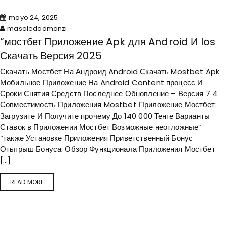
mayo 24, 2025
masoledadmanzi
“мостбет Приложение Apk для Android И Ios
Скачать Версия 2025
Скачать Мостбет На Андроид Android Скачать Mostbet Apk
Мобильное Приложение На Android Content процесс И
Сроки Снятия Средств Последнее Обновление – Версия 7 4
Совместимость Приложения Mostbet Приложение Мостбет:
Загрузите И Получите прочему До 140 000 Тенге Варианты
Ставок в Приложении Мостбет Возможные неотложные”
“также Установке Приложения Приветственный Бонус
Отыгрыш Бонуса: Обзор Функционала Приложения Мостбет
[…]
READ MORE