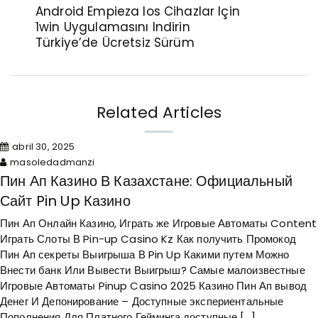
Android Empieza Ios Cihazlar Için
1win Uygulamasını Indirin
Türkiye’de Ücretsiz Sürüm
Related Articles
abril 30, 2025
masoledadmanzi
Пин Ап Казино В Казахстане: Официальный
Сайт Pin Up Казино
Пин Ап Онлайн Казино, Играть же Игровые Автоматы Content
Играть Слоты В Pin-up Casino Kz Как получить Промокод
Пин Ап секреты Выигрыша В Pin Up Какими путем Можно
Внести банк Или Вывести Выигрыш? Самые малоизвестные
Игровые Автоматы Pinup Casino 2025 Казино Пин Ап вывод
Денег И Депонирование – Доступные экспериентальные
Пополнения Для Платного Гейминга доступные […]