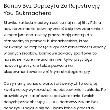
Bonus Bez Depozytu Za Rejestrację
You Bukmachera
Stawka zakładu musi wynieść co najmniej fifty PLN, a
new na zakładzie powinny znaleźć się trzy zdarzenia z
kursem just one. Polscy gracze mają dostęp do
różnorodnych promocji bukmacherskich, które
pozwalają na rozpoczęcie gry bez konieczności wpłaty
własnych środków. Darmowe zakłady sportowe to
narzędzie, które nie und nimmer tylko przyciąga
nowych graczy, ale także pozwala na
eksperymentowanie z różnymi strategiami gry.
Otrzymamy bonus o wartości twenty zł, to całą tę
kwotę należy wykorzystać na obstawienie 1 zakładu. Po
prawidłowym zakończeniu potwierdzania Twoich
danych przez obsługę GOBET, darmowy zakład bez
depozytu znajdzie się na Twoim koncie gracza w