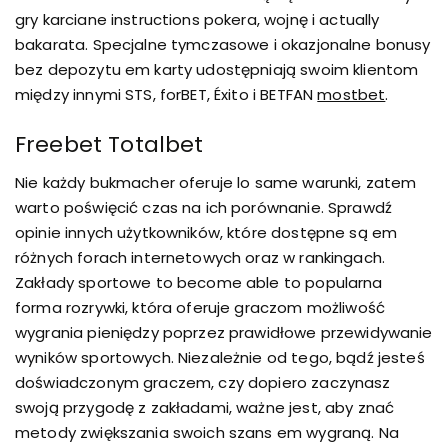
gry karciane instructions pokera, wojnę i actually
bakarata. Specjalne tymczasowe i okazjonalne bonusy
bez depozytu em karty udostępniają swoim klientom
między innymi STS, forBET, Éxito i BETFAN
mostbet
.
Freebet Totalbet
Nie każdy bukmacher oferuje lo same warunki, zatem
warto poświęcić czas na ich porównanie. Sprawdź
opinie innych użytkowników, które dostępne są em
różnych forach internetowych oraz w rankingach.
Zakłady sportowe to become able to popularna
forma rozrywki, która oferuje graczom możliwość
wygrania pieniędzy poprzez prawidłowe przewidywanie
wyników sportowych. Niezależnie od tego, bądź jesteś
doświadczonym graczem, czy dopiero zaczynasz
swoją przygodę z zakładami, ważne jest, aby znać
metody zwiększania swoich szans em wygraną. Na