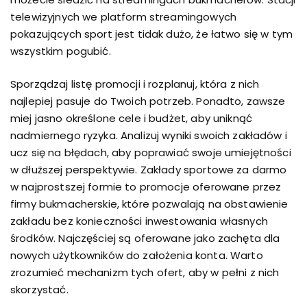
telewizyjnych we platform streamingowych
pokazujących sport jest tidak dużo, że łatwo się w tym
wszystkim pogubić.
Sporządzaj listę promocji i rozplanuj, która z nich
najlepiej pasuje do Twoich potrzeb. Ponadto, zawsze
miej jasno określone cele i budżet, aby uniknąć
nadmiernego ryzyka. Analizuj wyniki swoich zakładów i
ucz się na błędach, aby poprawiać swoje umiejętności
w dłuższej perspektywie. Zakłady sportowe za darmo
w najprostszej formie to promocje oferowane przez
firmy bukmacherskie, które pozwalają na obstawienie
zakładu bez konieczności inwestowania własnych
środków. Najczęściej są oferowane jako zachęta dla
nowych użytkowników do założenia konta. Warto
zrozumieć mechanizm tych ofert, aby w pełni z nich
skorzystać.