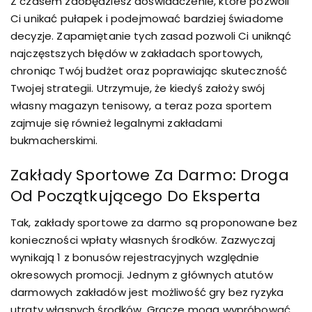
Z czasem zdobędziesz doświadczenie, które pozwoli
Ci unikać pułapek i podejmować bardziej świadome
decyzje. Zapamiętanie tych zasad pozwoli Ci uniknąć
najczęstszych błędów w zakładach sportowych,
chroniąc Twój budżet oraz poprawiając skuteczność
Twojej strategii. Utrzymuje, że kiedyś założy swój
własny magazyn tenisowy, a teraz poza sportem
zajmuje się również legalnymi zakładami
bukmacherskimi.
Zakłady Sportowe Za Darmo: Droga
Od Początkującego Do Eksperta
Tak, zakłady sportowe za darmo są proponowane bez
konieczności wpłaty własnych środków. Zazwyczaj
wynikają 1 z bonusów rejestracyjnych względnie
okresowych promocji. Jednym z głównych atutów
darmowych zakładów jest możliwość gry bez ryzyka
utraty własnych środków. Gracze mogą wypróbować