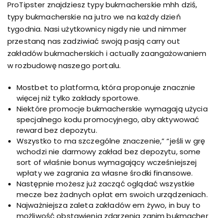
ProTipster znajdziesz typy bukmacherskie mhh dziś,
typy bukmacherskie na jutro we na każdy dzień
tygodnia. Nasi użytkownicy nigdy nie und nimmer
przestaną nas zadziwiać swoją pasją carry out
zakładów bukmacherskich i actually zaangażowaniem
w rozbudowę naszego portalu.
Mostbet to platforma, która proponuje znacznie
więcej niż tylko zakłady sportowe.
Niektóre promocje bukmacherskie wymagają użycia
specjalnego kodu promocyjnego, aby aktywować
reward bez depozytu.
Wszystko to ma szczególne znaczenie,” “jeśli w grę
wchodzi nie darmowy zakład bez depozytu, some
sort of właśnie bonus wymagający wcześniejszej
wpłaty we zagrania za własne środki finansowe.
Następnie możesz już zacząć oglądać wszystkie
mecze bez żadnych opłat em swoich urządzeniach.
Najważniejsza zaleta zakładów em żywo, in buy to
możliwość obstawienia zdarzenia zanim bukmacher