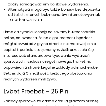
zdąży zareagować em boiskowe wydarzenia.
Alternatywą mogą być także bonusy bez depozytu
od takich znanych bukmacherów internetowych jak
TOTALbet we LVBET.
Firma otrzymała licencję na zakłady bukmacherskie
online, co oznacza, że na eight moment będziesz
mógł skorzystać z gry na stronie internetowej, a nie
capital t punkcie stacjonarnym. Jeśli przestało Cię
interesować standardowe typowanie wydarzeń
sportowych i szukasz czegoś nowego, trafiłeś na
odpowiednią stronę. Legalne zakłady bukmacherskie
Betcris dają Ci możliwość bieżącego obstawiania
realnych wydarzeń mhh żywo.
Lvbet Freebet – 25 Pln
Zakłady sportowe za darmo oferują graczom szansę