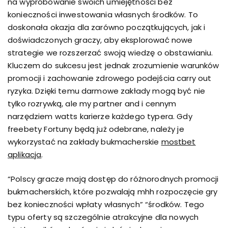
na wypróbowanie swoich umiejętności bez
konieczności inwestowania własnych środków. To
doskonała okazja dla zarówno początkujących, jak i
doświadczonych graczy, aby eksplorować nowe
strategie we rozszerzać swoją wiedzę o obstawianiu.
Kluczem do sukcesu jest jednak zrozumienie warunków
promocji i zachowanie zdrowego podejścia carry out
ryzyka. Dzięki temu darmowe zakłady mogą być nie
tylko rozrywką, ale my partner and i cennym
narzędziem watts karierze każdego typera. Gdy
freebety Fortuny będą już odebrane, należy je
wykorzystać na zakłady bukmacherskie
mostbet
aplikacja
.
“Polscy gracze mają dostęp do różnorodnych promocji
bukmacherskich, które pozwalają mhh rozpoczęcie gry
bez konieczności wpłaty własnych” “środków. Tego
typu oferty są szczególnie atrakcyjne dla nowych