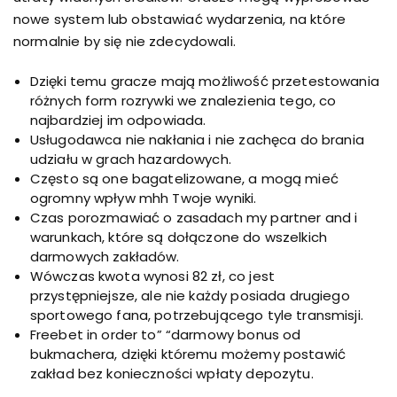
nowe system lub obstawiać wydarzenia, na które
normalnie by się nie zdecydowali.
Dzięki temu gracze mają możliwość przetestowania
różnych form rozrywki we znalezienia tego, co
najbardziej im odpowiada.
Usługodawca nie nakłania i nie zachęca do brania
udziału w grach hazardowych.
Często są one bagatelizowane, a mogą mieć
ogromny wpływ mhh Twoje wyniki.
Czas porozmawiać o zasadach my partner and i
warunkach, które są dołączone do wszelkich
darmowych zakładów.
Wówczas kwota wynosi 82 zł, co jest
przystępniejsze, ale nie każdy posiada drugiego
sportowego fana, potrzebującego tyle transmisji.
Freebet in order to” “darmowy bonus od
bukmachera, dzięki któremu możemy postawić
zakład bez konieczności wpłaty depozytu.