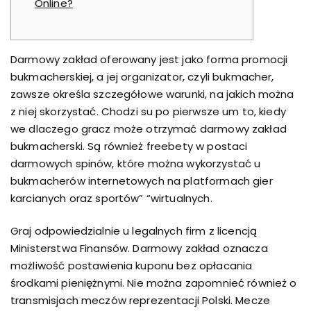
Online?
Darmowy zakład oferowany jest jako forma promocji
bukmacherskiej, a jej organizator, czyli bukmacher,
zawsze określa szczegółowe warunki, na jakich można
z niej skorzystać. Chodzi su po pierwsze um to, kiedy
we dlaczego gracz może otrzymać darmowy zakład
bukmacherski. Są również freebety w postaci
darmowych spinów, które można wykorzystać u
bukmacherów internetowych na platformach gier
karcianych oraz sportów” “wirtualnych.
Graj odpowiedzialnie u legalnych firm z licencją
Ministerstwa Finansów. Darmowy zakład oznacza
możliwość postawienia kuponu bez opłacania
środkami pieniężnymi. Nie można zapomnieć również o
transmisjach meczów reprezentacji Polski. Mecze