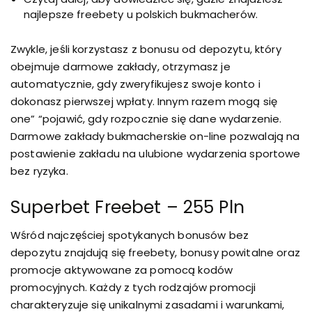
najlepsze freebety u polskich bukmacherów.
Zwykle, jeśli korzystasz z bonusu od depozytu, który
obejmuje darmowe zakłady, otrzymasz je
automatycznie, gdy zweryfikujesz swoje konto i
dokonasz pierwszej wpłaty. Innym razem mogą się
one” “pojawić, gdy rozpocznie się dane wydarzenie.
Darmowe zakłady bukmacherskie on-line pozwalają na
postawienie zakładu na ulubione wydarzenia sportowe
bez ryzyka.
Superbet Freebet – 255 Pln
Wśród najczęściej spotykanych bonusów bez
depozytu znajdują się freebety, bonusy powitalne oraz
promocje aktywowane za pomocą kodów
promocyjnych. Każdy z tych rodzajów promocji
charakteryzuje się unikalnymi zasadami i warunkami,