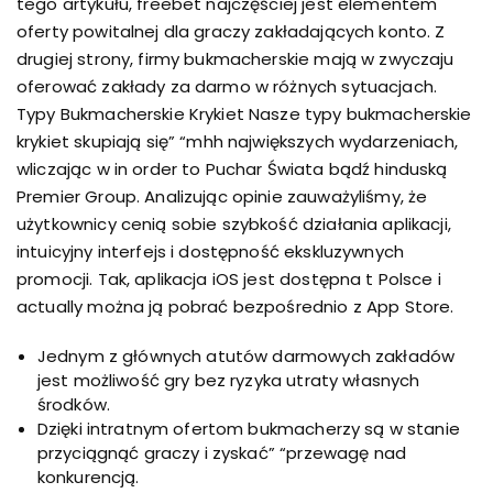
tego artykułu, freebet najczęściej jest elementem
oferty powitalnej dla graczy zakładających konto. Z
drugiej strony, firmy bukmacherskie mają w zwyczaju
oferować zakłady za darmo w różnych sytuacjach.
Typy Bukmacherskie Krykiet Nasze typy bukmacherskie
krykiet skupiają się” “mhh największych wydarzeniach,
wliczając w in order to Puchar Świata bądź hinduską
Premier Group. Analizując opinie zauważyliśmy, że
użytkownicy cenią sobie szybkość działania aplikacji,
intuicyjny interfejs i dostępność ekskluzywnych
promocji. Tak, aplikacja iOS jest dostępna t Polsce i
actually można ją pobrać bezpośrednio z App Store.
Jednym z głównych atutów darmowych zakładów
jest możliwość gry bez ryzyka utraty własnych
środków.
Dzięki intratnym ofertom bukmacherzy są w stanie
przyciągnąć graczy i zyskać” “przewagę nad
konkurencją.