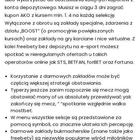
konta depozytowego. Musisz w ciągu 3 dni zagrać
kupon AKO z kursem min. 1. 4 na każdą selekcję.
Wyłączone z obrotu są zakłady specjalne, zdarzenia z
działu „BOOST” (o promocyjnie powiększonych
kursach) oraz zakłady na gry karciane i nice wirtualne. Z
kolei freebety bez depozytu na e-sport możesz
spotkać w nieregularnych ofertach u takich
operatorów online jak STS, BETFAN, forBET oraz Fortuna.
Korzystanie z darmowych zakładów może być
częścią większej strategii obstawiania.
Typerzy jeszcze zanim rozpocznie się mecz mogą
obstawiać many of us absolutely przewidywać yak
zakończy się mecz, ” “spotkanie względnie walka
mostbet.
W menu wszystkie sekcje są przedstawione za
pomocą symboli, co znacznie ułatwia ich percepcję.
Darmowe zakłady bukmacherskie (znane także jako
freebety) są niezwykle popularne wśród miłośników