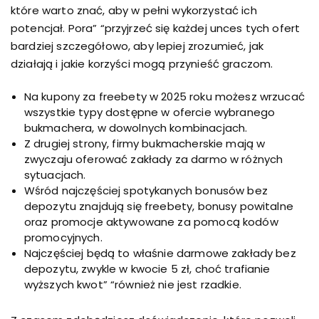
które warto znać, aby w pełni wykorzystać ich
potencjał. Pora” “przyjrzeć się każdej unces tych ofert
bardziej szczegółowo, aby lepiej zrozumieć, jak
działają i jakie korzyści mogą przynieść graczom.
Na kupony za freebety w 2025 roku możesz wrzucać
wszystkie typy dostępne w ofercie wybranego
bukmachera, w dowolnych kombinacjach.
Z drugiej strony, firmy bukmacherskie mają w
zwyczaju oferować zakłady za darmo w różnych
sytuacjach.
Wśród najczęściej spotykanych bonusów bez
depozytu znajdują się freebety, bonusy powitalne
oraz promocje aktywowane za pomocą kodów
promocyjnych.
Najczęściej będą to właśnie darmowe zakłady bez
depozytu, zwykle w kwocie 5 zł, choć trafianie
wyższych kwot” “również nie jest rzadkie.