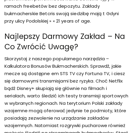
ramach freebetów bez depozytu. Zakłady
bukmacherskie Betcris swoją siedzibę mają t Gdyni
przy ulicy Podolskiej » « 21 years of age.
Najlepszy Darmowy Zakład – Na
Co Zwrócić Uwagę?
Skorzystaj z naszego popularnego narzędzia –
Kalkulatora Bonusów Bukmacherskich. Sprawdź, jakie
mecze są dostępne em STS TV czy Fortuna TV, i ciesz
się darmowymi transmisjami bez ryzyka. Choć Netflix
bądź Disney+ skupiają się głównie na filmach i
serialach, warto śledzić ich testy transmisji sportowych
w wybranych regionach. Na terytorium Polski zakłady
wzajemne mogą oferować jedynie te podmioty, które
posiadają zezwolenie na urządzanie zakładów
wzajemnych. Natomiast rozgrywki pucharowe również
możecie śledzić na streamingach bukmacherów. Stacji