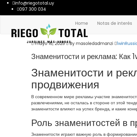
Skip
info@riegototal.uy
to
097 300 034
content
Home
Notas de interés
mayo 16, 2025
By masoledadmanzi
1winRussi
RiegoTotal
Jardines más verdes
Знаменитости и реклама: Как 
Знаменитости и рек
продвижения
В современном мире рекламы участие знаменитост
развлечениями, не осталась в стороне от этой тенд
знаменитости влияют на успех бренда, и какие конк
Роль знаменитостей в 
Знаменитости играют важную роль в формировании 