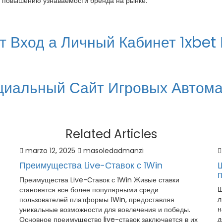
и повышению узнаваемости бренда на рынке.
 Вход а Личный Кабинет 1xbet
циальный Сайт Игровых Автома
Related Articles
marzo 12, 2025
masoledadmanzi
Преимущества Live-Ставок с 1Win
Ш
Преимущества Live-Ставок с 1Win Живые ставки
Ш
становятся все более популярными среди
л
пользователей платформы 1Win, предоставляя
н
уникальные возможности для вовлечения и победы.
д
Основное преимущество live-ставок заключается в их