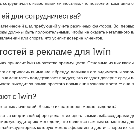
а, сотрудничая с известными личностями, что позволяет компании 
тей для сотрудничества?
ратегический шаг, требующий учета различных факторов. Во-первых
езды должны быть положительными, чтобы не оказать негативного 
влечений или спорта, что усилит доверие клиентов.
остей в рекламе для 1win
ях приносит 1win множество преимуществ. Основные из них включ
гают привлечь внимание к бренду, повышая его видимость и запо
 знаменитость поддерживает продукт, это создает доверие среди п
часто выходит за рамки простого повышения узнаваемости — она п
ают с 1win?
вестных личностей. В числе их партнеров можно выделить:
ость в спортивной сфере делают их идеальными амбассадорами дл
ирокую аудиторию молодежи, что является важным сегментом для 
лайн-аудиторию, которую можно эффективно достичь через их ка