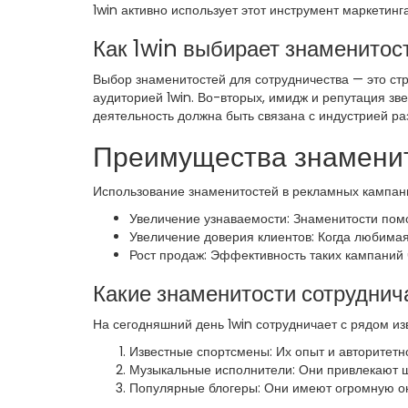
1win активно использует этот инструмент маркетинг
Как 1win выбирает знаменитос
Выбор знаменитостей для сотрудничества — это ст
аудиторией 1win. Во-вторых, имидж и репутация зв
деятельность должна быть связана с индустрией раз
Преимущества знаменит
Использование знаменитостей в рекламных кампани
Увеличение узнаваемости: Знаменитости помо
Увеличение доверия клиентов: Когда любимая
Рост продаж: Эффективность таких кампаний 
Какие знаменитости сотруднич
На сегодняшний день 1win сотрудничает с рядом из
Известные спортсмены: Их опыт и авторитетн
Музыкальные исполнители: Они привлекают ш
Популярные блогеры: Они имеют огромную он