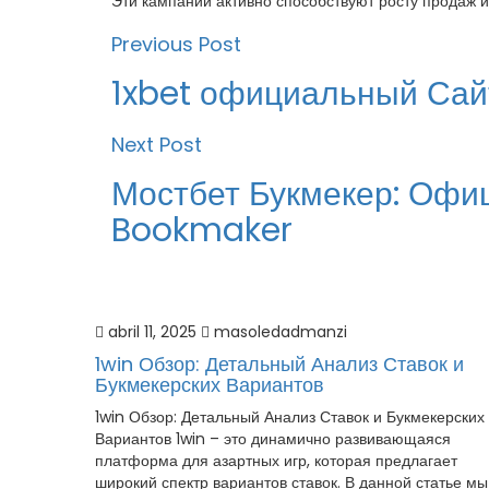
Эти кампании активно способствуют росту продаж 
Previous Post
1xbet официальный Сайт
Next Post
Мостбет Букмекер: Офи
Bookmaker
abril 11, 2025
masoledadmanzi
1win Обзор: Детальный Анализ Ставок и
Букмекерских Вариантов
1win Обзор: Детальный Анализ Ставок и Букмекерских
Вариантов 1win – это динамично развивающаяся
платформа для азартных игр, которая предлагает
широкий спектр вариантов ставок. В данной статье мы