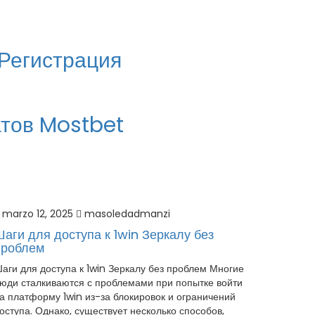
 Регистрация
тов Mostbet
marzo 12, 2025
masoledadmanzi
аги для доступа к 1win Зеркалу без
проблем
аги для доступа к 1win Зеркалу без проблем Многие
юди сталкиваются с проблемами при попытке войти
а платформу 1win из-за блокировок и ограничений
оступа. Однако, существует несколько способов,