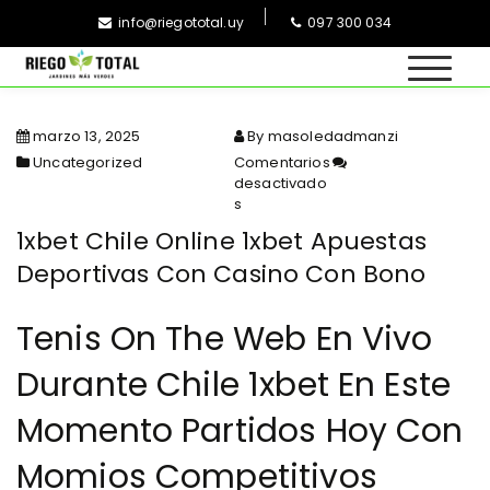
S
info@riegototal.uy
097 300 034
k
i
p
RiegoTotal
Jardines más verdes
t
o
marzo 13, 2025
By masoledadmanzi
c
Uncategorized
Comentarios
o
desactivado
n
s
en 1xbet Chile Online 1xbet
t
1xbet Chile Online 1xbet Apuestas
Apuestas Deportivas Con
e
Casino Con Bono
Deportivas Con Casino Con Bono
n
t
Tenis On The Web En Vivo
Durante Chile 1xbet En Este
Momento Partidos Hoy Con
Momios Competitivos