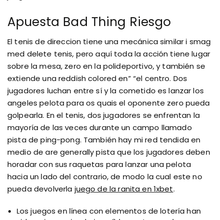
Apuesta Bad Thing Riesgo
El tenis de direccion tiene una mecánica similar i smag
med delete tenis, pero aquí toda la acción tiene lugar
sobre la mesa, zero en la polideportivo, y también se
extiende una reddish colored en” “el centro. Dos
jugadores luchan entre sí y la cometido es lanzar los
angeles pelota para os quais el oponente zero pueda
golpearla. En el tenis, dos jugadores se enfrentan la
mayoría de las veces durante un campo llamado
pista de ping-pong. También hay mi red tendida en
medio de are generally pista que los jugadores deben
horadar con sus raquetas para lanzar una pelota
hacia un lado del contrario, de modo la cual este no
pueda devolverla
juego de la ranita en 1xbet
.
Los juegos en línea con elementos de lotería han