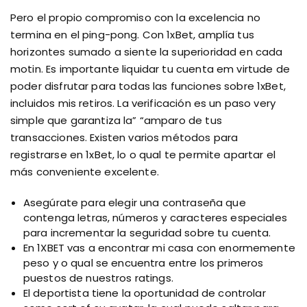
Pero el propio compromiso con la excelencia no
termina en el ping-pong. Con 1xBet, amplía tus
horizontes sumado a siente la superioridad en cada
motin. Es importante liquidar tu cuenta em virtude de
poder disfrutar para todas las funciones sobre 1xBet,
incluidos mis retiros. La verificación es un paso very
simple que garantiza la” “amparo de tus
transacciones. Existen varios métodos para
registrarse en 1xBet, lo o qual te permite apartar el
más conveniente excelente.
Asegúrate para elegir una contraseña que
contenga letras, números y caracteres especiales
para incrementar la seguridad sobre tu cuenta.
En 1XBET vas a encontrar mi casa con enormemente
peso y o qual se encuentra entre los primeros
puestos de nuestros ratings.
El deportista tiene la oportunidad de controlar