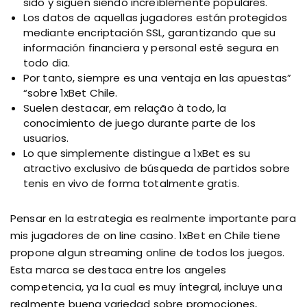
sido y siguen siendo increíblemente populares.
Los datos de aquellas jugadores están protegidos
mediante encriptación SSL, garantizando que su
información financiera y personal esté segura en
todo dia.
Por tanto, siempre es una ventaja en las apuestas”
“sobre 1xBet Chile.
Suelen destacar, em relação à todo, la
conocimiento de juego durante parte de los
usuarios.
Lo que simplemente distingue a 1xBet es su
atractivo exclusivo de búsqueda de partidos sobre
tenis en vivo de forma totalmente gratis.
Pensar en la estrategia es realmente importante para
mis jugadores de on line casino. 1xBet en Chile tiene
propone algun streaming online de todos los juegos.
Esta marca se destaca entre los angeles
competencia, ya la cual es muy íntegral, incluye una
realmente buena variedad sobre promociones,