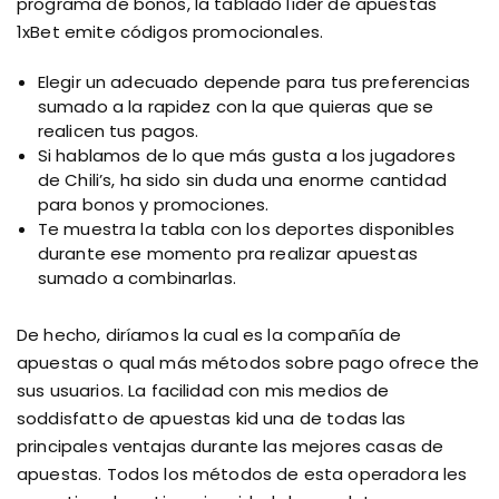
programa de bonos, la tablado líder de apuestas
1xBet emite códigos promocionales.
Elegir un adecuado depende para tus preferencias
sumado a la rapidez con la que quieras que se
realicen tus pagos.
Si hablamos de lo que más gusta a los jugadores
de Chili’s, ha sido sin duda una enorme cantidad
para bonos y promociones.
Te muestra la tabla con los deportes disponibles
durante ese momento pra realizar apuestas
sumado a combinarlas.
De hecho, diríamos la cual es la compañía de
apuestas o qual más métodos sobre pago ofrece the
sus usuarios. La facilidad con mis medios de
soddisfatto de apuestas kid una de todas las
principales ventajas durante las mejores casas de
apuestas. Todos los métodos de esta operadora les