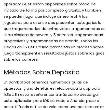
operador 1xBet están disponibles sobre modo de
invitado de forma por completo gratuita, y también
se pueden jugar que incluye dinero real. A los
jugadores para azar se des presentan categorías lo
que tragamonedas de online video, tragamonedas en
línea clásicas de several y 5 carretes, tragamonedas
progresivas y tragamonedas de arcade. Todos los
juegos de 1 x Bet Casino garantizan un proceso sobre
juego transparente y resultados justos sobre los giros
sobre los carretes.
Métodos Sobre Depósito
En Sambafoot tenemos numerosas guías de
apuestas, y una de ellas es relacionada la app para
1xBet. En esta reseña encontrarás cómo descargar
esta aplicación para iOS sumado a Android, paso a
paso. El funds out te da voie cerrar una postura antes