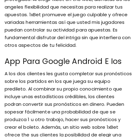
angeles flexibilidad que necesitas para realizar tus
apuestas. 1xBet promueve el juego culpable y ofrece
variadas herramientas así que usted mis jugadores
puedan controlar su actividad para apuestas. Es
fundamental disfrutar del intriga sin que interfiera con
otros aspectos de tu felicidad.
App Para Google Android E Ios
A los dos clientes les gusta completar sus pronósticos
sobre los partidos en los que juega su equipo
predileto. Al combinar su propio conocimiento que
incluye unas estadísticas crédibles, los clientes
podran convertir sus pronósticos en dinero. Pueden
sopesar fácilmente una probabilidad de que se
produzca 1 u otro trabajo, hacer sus pronósticos y
crear el boleto. Además, un sitio web sobre 1xBet
ofrece the sus clientes la posibilidad de elegir una