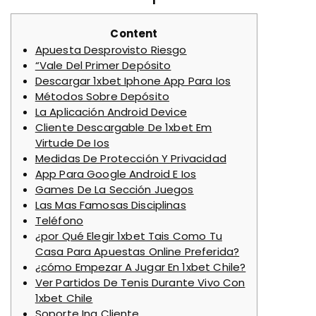
Content
Apuesta Desprovisto Riesgo
“Vale Del Primer Depósito
Descargar 1xbet Iphone App Para Ios
Métodos Sobre Depósito
La Aplicación Android Device
Cliente Descargable De 1xbet Em
Virtude De Ios
Medidas De Protección Y Privacidad
App Para Google Android E Ios
Games De La Sección Juegos
Las Mas Famosas Disciplinas
Teléfono
¿por Qué Elegir 1xbet Tais Como Tu
Casa Para Apuestas Online Preferida?
¿cómo Empezar A Jugar En 1xbet Chile?
Ver Partidos De Tenis Durante Vivo Con
1xbet Chile
Soporte Ing Cliente