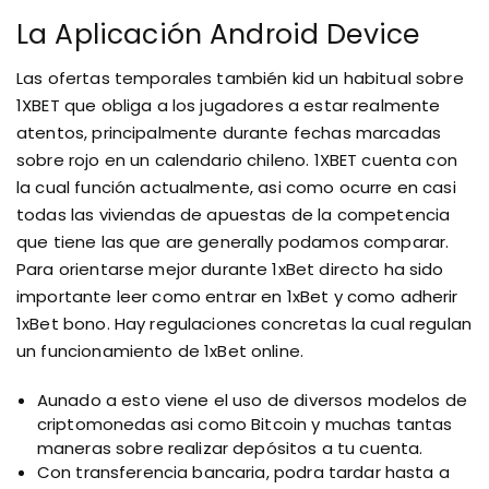
La Aplicación Android Device
Las ofertas temporales también kid un habitual sobre
1XBET que obliga a los jugadores a estar realmente
atentos, principalmente durante fechas marcadas
sobre rojo en un calendario chileno. 1XBET cuenta con
la cual función actualmente, asi como ocurre en casi
todas las viviendas de apuestas de la competencia
que tiene las que are generally podamos comparar.
Para orientarse mejor durante 1xBet directo ha sido
importante leer como entrar en 1xBet y como adherir
1xBet bono. Hay regulaciones concretas la cual regulan
un funcionamiento de 1xBet online.
Aunado a esto viene el uso de diversos modelos de
criptomonedas asi como Bitcoin y muchas tantas
maneras sobre realizar depósitos a tu cuenta.
Con transferencia bancaria, podra tardar hasta a