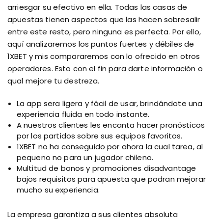
arriesgar su efectivo en ella. Todas las casas de
apuestas tienen aspectos que las hacen sobresalir
entre este resto, pero ninguna es perfecta. Por ello,
aquí analizaremos los puntos fuertes y débiles de
1XBET y mis compararemos con lo ofrecido en otros
operadores. Esto con el fin para darte información o
qual mejore tu destreza.
La app sera ligera y fácil de usar, brindándote una
experiencia fluida en todo instante.
A nuestros clientes les encanta hacer pronósticos
por los partidos sobre sus equipos favoritos.
1XBET no ha conseguido por ahora la cual tarea, al
pequeno no para un jugador chileno.
Multitud de bonos y promociones disadvantage
bajos requisitos para apuesta que podran mejorar
mucho su experiencia.
La empresa garantiza a sus clientes absoluta