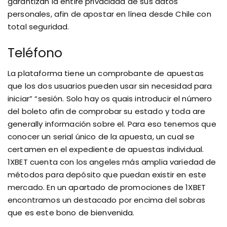
garantizan la entire privacidad de sus datos
personales, afin de apostar en línea desde Chile con
total seguridad.
Teléfono
La plataforma tiene un comprobante de apuestas
que los dos usuarios pueden usar sin necesidad para
iniciar” “sesión. Solo hay os quais introducir el número
del boleto afin de comprobar su estado y toda are
generally información sobre el. Para eso tenemos que
conocer un serial único de la apuesta, un cual se
certamen en el expediente de apuestas individual.
1XBET cuenta con los angeles más amplia variedad de
métodos para depósito que puedan existir en este
mercado. En un apartado de promociones de 1XBET
encontramos un destacado por encima del sobras
que es este bono de bienvenida.