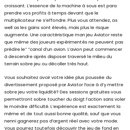
croissant. L’essence de la machine à sous est para
prendre vos profits à temps devant que le
multiplicateur ne s’effondre. Plus vous attendez, as
well as les gains sont élevés, mais plus le risque
augmente. Une caractéristique man jeu Aviator reste
que même des joueurs expérimentés ne peuvent pas
prédire le” “canal d’un avion. L’avion peut commencer
à descendre après disposer traversé le milieu du
terrain sobre jeu ou décoller très haut.
Vous souhaitez avoir votre idée plus poussée du
divertissement proposé par Aviator face à d’y mettre
sobre jeu votre liquidité? Des sessions gratuites vous
permettront sobre toucher du doigt l’action sans voler
le moindre difficulté. L’expérience est exactement la
même et de tout aussi bonne qualité, sauf que vous
nenni gagnerez pas d’argent réel avec votre mode.
Vous pourrez toutefois découvrir the jeu de fond en