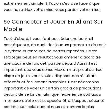
extrêmement simple. Si l’avion s’écrase face à que
vous ne retiriez votre mise, vous perdez votre mise.
Se Connecter Et Jouer En Allant Sur
Mobile
Tout d’abord, il vous faut posséder une bankroll
conséquente, de quoi” “les joueurs permettre de tenir
le rythme durante cas de pertes répétées. Cette
stratégie peut en résultat vous amener à accroître
une dizaine de fois cet pari de départ! Aussi, il est
important que vous conserviez un multiplicateur fixe
dispo de jeu si vous voulez disposer des résultats
effectifs et facilement traçables. Il est néanmoins
important de voler un certain gracia de précautions
devant de se lancer, afin que l’expérience soit aussi
meilleure qu’elle est supposée être. L’aspect sécurité
est toujours celui auquel nous attachons le plus