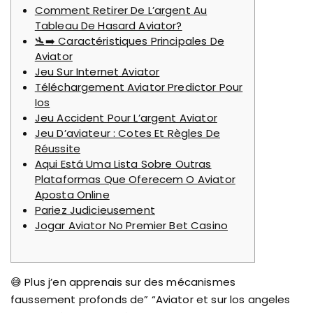
Comment Retirer De L’argent Au
Tableau De Hasard Aviator?
🛬➡️ Caractéristiques Principales De
Aviator
Jeu Sur Internet Aviator
Téléchargement Aviator Predictor Pour
Ios
Jeu Accident Pour L’argent Aviator
Jeu D’aviateur : Cotes Et Règles De
Réussite
Aqui Está Uma Lista Sobre Outras
Plataformas Que Oferecem O Aviator
Aposta Online
Pariez Judicieusement
Jogar Aviator No Premier Bet Casino
😅 Plus j’en apprenais sur des mécanismes
faussement profonds de” “Aviator et sur los angeles