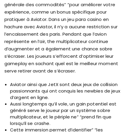
générale des commodités” “pour améliorer votre
expérience, comme un bonus spécifique pour
pratiquer à Aviator. Dans un jeu para casino en
hachure avec Aviator, il n’y a aucune restriction sur
l’encaissement des paris. Pendant que l’avion
représente en l’air, the multiplicateur continue
d’augmenter et a également une chance sobre
s’écraser. Les joueurs s’efforcent d’optimiser leur
gameplay en sachant quel est le meilleur moment
serve retirer avant de s’écraser.
Aviator ainsi que JetX sont deux jeux de collision
passionnants qui ont conquis les newbies de jeux
d’argent en ligne.
Aussi longtemps qu’il vole, un gain potentiel est
généré serve le joueur par un système sobre
multiplicateur, et le périple ne” “prend fin que
lorsqu’il se crashe.
Cette immersion permet d’identifier” “les