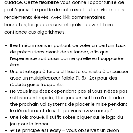
audace. Cette flexibilité vous donne l’opportunité de
protéger votre partie de cet mise tout en visant des
rendements élevés. Avec kklk commentaires
honnêtes, les joueurs savent qu’ils peuvent faire
confiance aux algorithmes.
Il est néanmoins important de voler un certain taux
de précautions avant de se lancer, afin que
l’expérience soit aussi bonne qu’elle est supposée
être.
Une stratégie à faible difficulté consiste à encaisser
avec un multiplicateur faible (1, 5x–2x) pour des
réduits gains fréquents.
Ne vous inquiétez cependant pas si vous n’êtes pas
suffisament rapide, il les joueurs suffira d’attendre
the prochain vol systems de placer le mise pendant
le déroulement du vol que vous avez manqué.
Une fois trouvé, il suffit sobre cliquer sur le logo du
jeu pour le lancer.
🛩 Le principe est easy – vous observez un avion