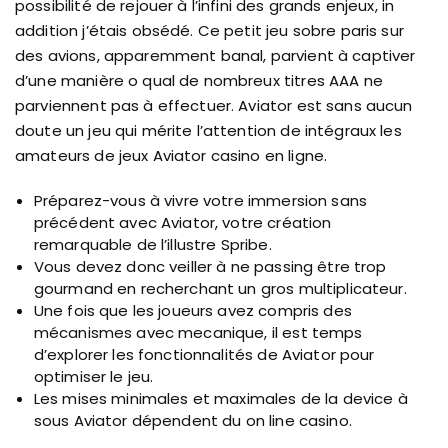
possibilité de rejouer à l’infini des grands enjeux, in
addition j’étais obsédé. Ce petit jeu sobre paris sur
des avions, apparemment banal, parvient à captiver
d’une manière o qual de nombreux titres AAA ne
parviennent pas à effectuer. Aviator est sans aucun
doute un jeu qui mérite l’attention de intégraux les
amateurs de jeux Aviator casino en ligne.
Préparez-vous à vivre votre immersion sans
précédent avec Aviator, votre création
remarquable de l’illustre Spribe.
Vous devez donc veiller à ne passing être trop
gourmand en recherchant un gros multiplicateur.
Une fois que les joueurs avez compris des
mécanismes avec mecanique, il est temps
d’explorer les fonctionnalités de Aviator pour
optimiser le jeu.
Les mises minimales et maximales de la device à
sous Aviator dépendent du on line casino.