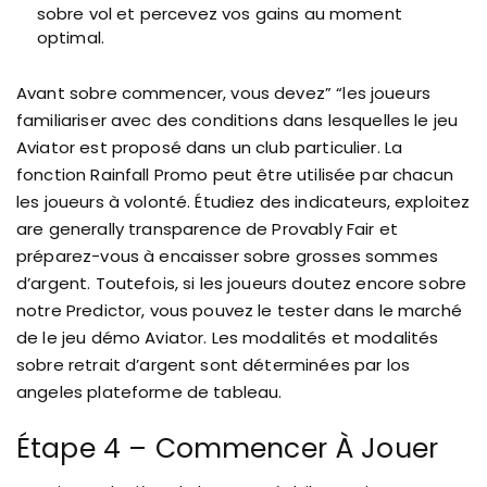
sobre vol et percevez vos gains au moment
optimal.
Avant sobre commencer, vous devez” “les joueurs
familiariser avec des conditions dans lesquelles le jeu
Aviator est proposé dans un club particulier. La
fonction Rainfall Promo peut être utilisée par chacun
les joueurs à volonté. Étudiez des indicateurs, exploitez
are generally transparence de Provably Fair et
préparez-vous à encaisser sobre grosses sommes
d’argent. Toutefois, si les joueurs doutez encore sobre
notre Predictor, vous pouvez le tester dans le marché
de le jeu démo Aviator. Les modalités et modalités
sobre retrait d’argent sont déterminées par los
angeles plateforme de tableau.
Étape 4 – Commencer À Jouer