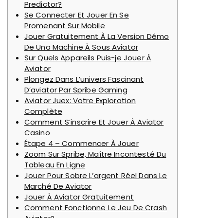
Predictor?
Se Connecter Et Jouer En Se
Promenant Sur Mobile
Jouer Gratuitement À La Version Démo
De Una Machine À Sous Aviator
Sur Quels Appareils Puis-je Jouer À
Aviator
Plongez Dans L’univers Fascinant
D’aviator Par Spribe Gaming
Aviator Juex: Votre Exploration
Complète
Comment S’inscrire Et Jouer À Aviator
Casino
Étape 4 – Commencer À Jouer
Zoom Sur Spribe, Maître Incontesté Du
Tableau En Ligne
Jouer Pour Sobre L’argent Réel Dans Le
Marché De Aviator
Jouer À Aviator Gratuitement
Comment Fonctionne Le Jeu De Crash