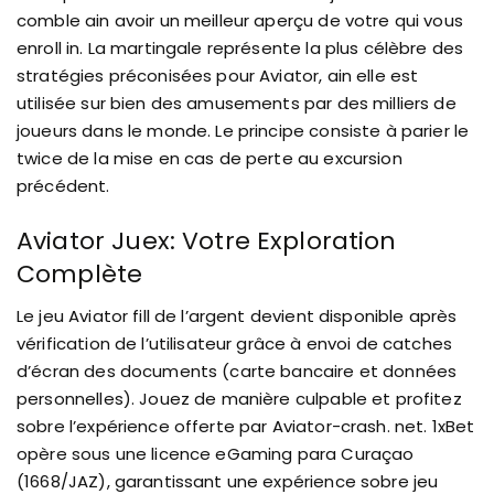
comble ain avoir un meilleur aperçu de votre qui vous
enroll in. La martingale représente la plus célèbre des
stratégies préconisées pour Aviator, ain elle est
utilisée sur bien des amusements par des milliers de
joueurs dans le monde. Le principe consiste à parier le
twice de la mise en cas de perte au excursion
précédent.
Aviator Juex: Votre Exploration
Complète
Le jeu Aviator fill de l’argent devient disponible après
vérification de l’utilisateur grâce à envoi de catches
d’écran des documents (carte bancaire et données
personnelles). Jouez de manière culpable et profitez
sobre l’expérience offerte par Aviator-crash. net. 1xBet
opère sous une licence eGaming para Curaçao
(1668/JAZ), garantissant une expérience sobre jeu