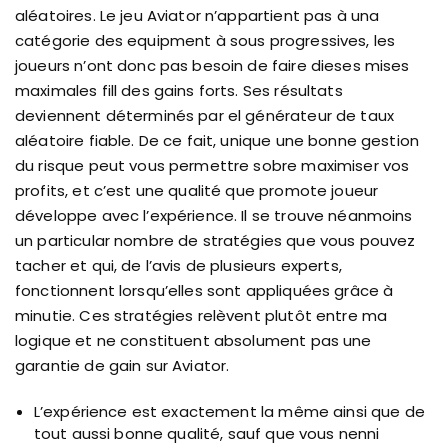
aléatoires. Le jeu Aviator n’appartient pas à una
catégorie des equipment à sous progressives, les
joueurs n’ont donc pas besoin de faire dieses mises
maximales fill des gains forts. Ses résultats
deviennent déterminés par el générateur de taux
aléatoire fiable. De ce fait, unique une bonne gestion
du risque peut vous permettre sobre maximiser vos
profits, et c’est une qualité que promote joueur
développe avec l’expérience. Il se trouve néanmoins
un particular nombre de stratégies que vous pouvez
tacher et qui, de l’avis de plusieurs experts,
fonctionnent lorsqu’elles sont appliquées grâce à
minutie. Ces stratégies relèvent plutôt entre ma
logique et ne constituent absolument pas une
garantie de gain sur Aviator.
L’expérience est exactement la même ainsi que de
tout aussi bonne qualité, sauf que vous nenni