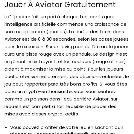
Jouer À Aviator Gratuitement
Le” “parieur fait un pari à chaque trip, après quoi
l’intelligence artificielle commence una croissance de
una multiplication (quotes). La durée des tours dans
Aviator est de 8 à 30 secondes, selon les cotes jouées
dans le excursion. Sur un loving noir de l’écran, le joueur
aura une piste rouge avec un pendule. Le design n’est
ni gênant ni distrayant, et les couleurs (rouge et noir)
aident à maximiser la mise au point. Pour les joueurs
quel professionnel prennent des décisions éclairées, le
jeu peut rapporter para très bons profits. Si vous êtes
donc un crypto-enthousiaste, vous vous sentirez
comme un poisson dans l’eau derrière Aviator, sur
lequel il est complet à fait feasible de placer des
mises avec dieses crypto-actifs.
Vous pouvez profiter de votre jeu en sachant qu’il
répond aux normes les additionally strictes en