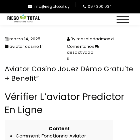
S
info@riegototal.uy
097 300 034
k
i
p
RiegoTotal
Jardines más verdes
t
o
marzo 14, 2025
By masoledadmanzi
c
aviator casino fr
Comentarios
o
desactivado
n
s
en Aviator Casino Jouez Démo
t
Aviator Casino Jouez Démo Gratuite
Gratuite + Benefit”
e
+ Benefit”
n
t
Vérifier L’aviator Predictor
En Ligne
Content
Comment Fonctionne Aviator