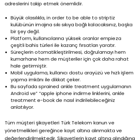
adreslerini takip etmek önemlidir.
Büyük olasılıkla, in order to be able to striptiz
kulübünün imajına sıkı sıkıya bağlı kalacaksınız, başka
bir şey değil.
Platform, kullanıcılarına yüksek oranlar empieza
çeşitli bahis türleri ile kazanç fırsatları yaratır.
Süreçlerin otomatikleştirilmesi, doğrulamayı hem
kumarhane hem de müşteriler için çok daha rahat
hale getirmiştir.
Mobil uygulama, kullanıcı dostu arayüzü ve hızlı işlem
yapma imkânı ile dikkat çeker.
Bu sayfada sprained ankle treatment uygulamanın
Android ve” “apple iphone indirme linklerini, ankle
treatment e-book de nasıl indirilebileceğiniz
anlatılıyor.
Tüm müşteri şikayetleri Türk Telekom kanun ve
yönetmelikleri gereğince kayıt altına alınmakta ve
değerlendirilmektedir. Şikayetlerin kayıt altına alındığına