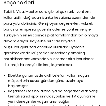
Seçenekleri
Tabii ki Visa, Master card gibi birçok farklı yöntemi
kullanabilir, doğrudan banka hesabınız üzerinden de
para yatırabilirsiniz. Geniş oyun seçenekleri, yüksek
bonuslar empieza güvenilir ödeme yöntemleriyle
Türkiye’nin en iyi casinos platformlarından biri olmaya
devam ediyor. Böylelikle siz” “de kaydınız
oluşturduğunuzda öncelikle kurallara uymanız
gerekmektedir. Müşteriler Basaribet gambling
establishment kısmında ve internet site içerisinde”
“kullanışlı bir arayüz ile karşılaşmaktadır.
Elbette günümüzde akıllı telefon kullanmayan
müşterilerin sayısı günden güne azalmaya
başlamıştır.
Başarıbet Casino, futbol ya da together with yarışı
temalı sanal spor simülasyonları ve TV oyunları ile
yeni deneyimler yaşamanızı sağlar.