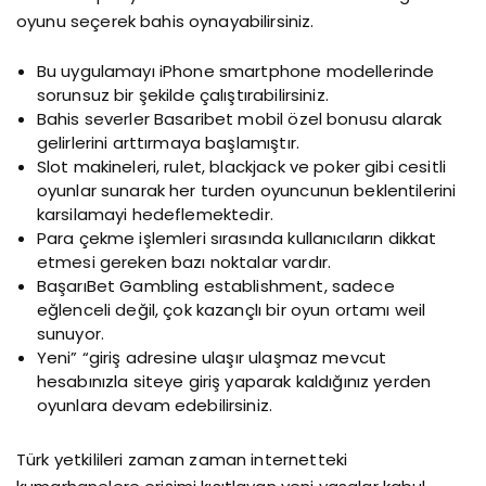
oyunu seçerek bahis oynayabilirsiniz.
Bu uygulamayı iPhone smartphone modellerinde
sorunsuz bir şekilde çalıştırabilirsiniz.
Bahis severler Basaribet mobil özel bonusu alarak
gelirlerini arttırmaya başlamıştır.
Slot makineleri, rulet, blackjack ve poker gibi cesitli
oyunlar sunarak her turden oyuncunun beklentilerini
karsilamayi hedeflemektedir.
Para çekme işlemleri sırasında kullanıcıların dikkat
etmesi gereken bazı noktalar vardır.
BaşarıBet Gambling establishment, sadece
eğlenceli değil, çok kazançlı bir oyun ortamı weil
sunuyor.
Yeni” “giriş adresine ulaşır ulaşmaz mevcut
hesabınızla siteye giriş yaparak kaldığınız yerden
oyunlara devam edebilirsiniz.
Türk yetkilileri zaman zaman internetteki