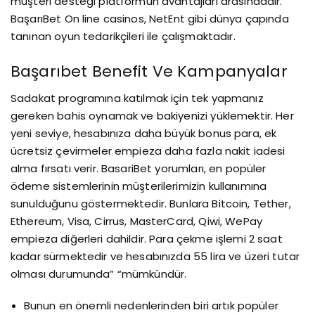
müşteri desteği platformun avantajları arasındadır.
BaşarıBet On line casinos, NetEnt gibi dünya çapında
tanınan oyun tedarikçileri ile çalışmaktadır.
Başarıbet Benefit Ve Kampanyalar
Sadakat programına katılmak için tek yapmanız
gereken bahis oynamak ve bakiyenizi yüklemektir. Her
yeni seviye, hesabınıza daha büyük bonus para, ek
ücretsiz çevirmeler empieza daha fazla nakit iadesi
alma fırsatı verir. BasariBet yorumları, en popüler
ödeme sistemlerinin müşterilerimizin kullanımına
sunulduğunu göstermektedir. Bunlara Bitcoin, Tether,
Ethereum, Visa, Cirrus, MasterCard, Qiwi, WePay
empieza diğerleri dahildir. Para çekme işlemi 2 saat
kadar sürmektedir ve hesabınızda 55 lira ve üzeri tutar
olması durumunda” “mümkündür.
Bunun en önemli nedenlerinden biri artık popüler