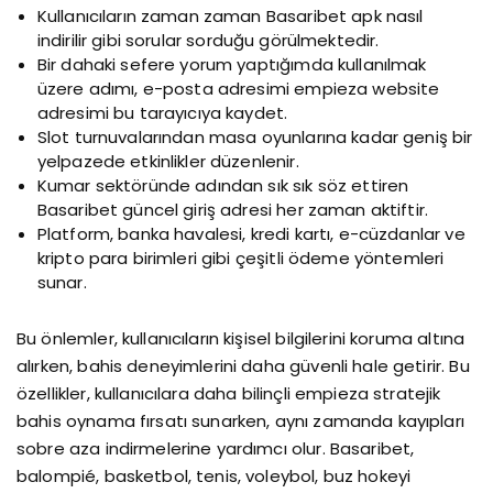
Kullanıcıların zaman zaman Basaribet apk nasıl
indirilir gibi sorular sorduğu görülmektedir.
Bir dahaki sefere yorum yaptığımda kullanılmak
üzere adımı, e-posta adresimi empieza website
adresimi bu tarayıcıya kaydet.
Slot turnuvalarından masa oyunlarına kadar geniş bir
yelpazede etkinlikler düzenlenir.
Kumar sektöründe adından sık sık söz ettiren
Basaribet güncel giriş adresi her zaman aktiftir.
Platform, banka havalesi, kredi kartı, e-cüzdanlar ve
kripto para birimleri gibi çeşitli ödeme yöntemleri
sunar.
Bu önlemler, kullanıcıların kişisel bilgilerini koruma altına
alırken, bahis deneyimlerini daha güvenli hale getirir. Bu
özellikler, kullanıcılara daha bilinçli empieza stratejik
bahis oynama fırsatı sunarken, aynı zamanda kayıpları
sobre aza indirmelerine yardımcı olur. Basaribet,
balompié, basketbol, tenis, voleybol, buz hokeyi