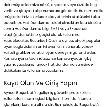
dair müşterilerimize sözlü, e-posta veya SMS ile bilgi
verilir ve şikayet takip numarası gönderilir. Bu numara ile
müşterilerimiz isterlerse şikayetlerinin statülerini takip
edebilirler. Hat Dondurma talebi alındıktan kısa bir süre
sonra Hat Dondurma bilgi SMS’i veya E-postası
ulaştığında hattınız geçici olarak kullanıma
kapatılacaktır. Basaribet Casino ayrica, bircok populer
oyun saglayicisinin en iyi oyunlarini sunarak, yuksek
kaliteli grafikler ve akici oyun deneyimi garanti eder.
Kampanyanız taahhütsüz ise kampanyadan çıkış
yapmayacaksınız, ancak hat dondurma süresince
dakikalarınızı kullanamayacaksınız.
Kayıt Olun Ve Giriş Yapın
Ayrıca, Başarıbet’in gelişmiş güvenlik protokolleri,
kullanıcıların hem kişisel bilgilerini hem de finansal
işlemlerini koruma altına alır. Bu makalede Başarıbet’in