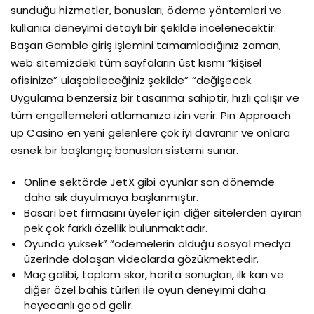
sunduğu hizmetler, bonusları, ödeme yöntemleri ve
kullanıcı deneyimi detaylı bir şekilde incelenecektir.
Başarı Gamble giriş işlemini tamamladığınız zaman,
web sitemizdeki tüm sayfaların üst kısmı “kişisel
ofisinize” ulaşabileceğiniz şekilde” “değişecek.
Uygulama benzersiz bir tasarıma sahiptir, hızlı çalışır ve
tüm engellemeleri atlamanıza izin verir. Pin Approach
up Casino en yeni gelenlere çok iyi davranır ve onlara
esnek bir başlangıç bonusları sistemi sunar.
Online sektörde JetX gibi oyunlar son dönemde
daha sık duyulmaya başlanmıştır.
Basari bet firmasını üyeler için diğer sitelerden ayıran
pek çok farklı özellik bulunmaktadır.
Oyunda yüksek” “ödemelerin olduğu sosyal medya
üzerinde dolaşan videolarda gözükmektedir.
Maç galibi, toplam skor, harita sonuçları, ilk kan ve
diğer özel bahis türleri ile oyun deneyimi daha
heyecanlı good gelir.