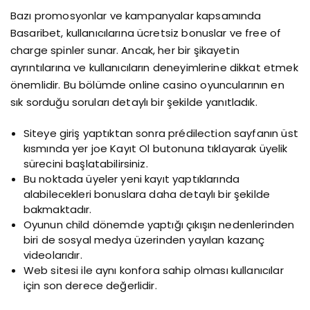
Bazı promosyonlar ve kampanyalar kapsamında
Basaribet, kullanıcılarına ücretsiz bonuslar ve free of
charge spinler sunar. Ancak, her bir şikayetin
ayrıntılarına ve kullanıcıların deneyimlerine dikkat etmek
önemlidir. Bu bölümde online casino oyuncularının en
sık sorduğu soruları detaylı bir şekilde yanıtladık.
Siteye giriş yaptıktan sonra prédilection sayfanın üst
kısmında yer joe Kayıt Ol butonuna tıklayarak üyelik
sürecini başlatabilirsiniz.
Bu noktada üyeler yeni kayıt yaptıklarında
alabilecekleri bonuslara daha detaylı bir şekilde
bakmaktadır.
Oyunun child dönemde yaptığı çıkışın nedenlerinden
biri de sosyal medya üzerinden yayılan kazanç
videolarıdır.
Web sitesi ile aynı konfora sahip olması kullanıcılar
için son derece değerlidir.