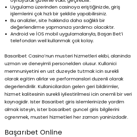
oynayarak güvenle vakit geçirebilir.
Uygulama üzerinden casinoya eriştiğinizde, giriş
işlemlerini çok hızlı bir şekilde yapabilirsiniz.
Bu analizler, site hakkında daha sağlıklı bir
değerlendirme yapmanıza yardımcı olacaktır.
Android ve İOS mobil uygulamalarıyla, Başarı Bet’i
telefondan weil kullanmak çok kolay.
Basaribet Casino’nun musteri hizmetleri ekibi, alaninda
uzman ve deneyimli personelden olusur. Kullanici
memnuniyetini en ust duzeyde tutmak icin surekli
olarak egitim alirlar ve performanslari duzenli olarak
degerlendirilir. Kullanicilardan gelen geri bildirimler,
hizmet kalitesinin surekli iyilestirilmesi icin onemli bir veri
kaynagidir. Ister Basaribet giris islemlerinizde yardim
almak isteyin, ister basaribet guncel giris bilgilerini
ogrenmek, musteri hizmetleri her zaman yaninizdadir.
Başarıbet Online