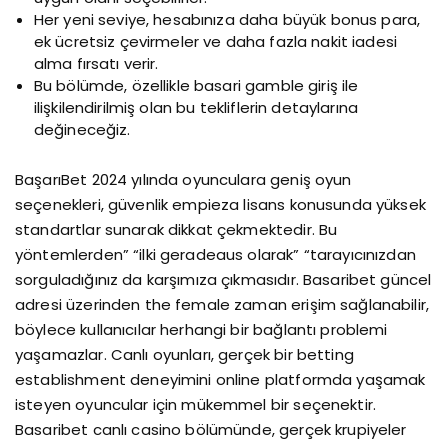
Her yeni seviye, hesabınıza daha büyük bonus para,
ek ücretsiz çevirmeler ve daha fazla nakit iadesi
alma fırsatı verir.
Bu bölümde, özellikle basari gamble giriş ile
ilişkilendirilmiş olan bu tekliflerin detaylarına
değineceğiz.
BaşarıBet 2024 yılında oyunculara geniş oyun
seçenekleri, güvenlik empieza lisans konusunda yüksek
standartlar sunarak dikkat çekmektedir. Bu
yöntemlerden” “ilki geradeaus olarak” “tarayıcınızdan
sorguladığınız da karşımıza çıkmasıdır. Basaribet güncel
adresi üzerinden the female zaman erişim sağlanabilir,
böylece kullanıcılar herhangi bir bağlantı problemi
yaşamazlar. Canlı oyunları, gerçek bir betting
establishment deneyimini online platformda yaşamak
isteyen oyuncular için mükemmel bir seçenektir.
Basaribet canlı casino bölümünde, gerçek krupiyeler