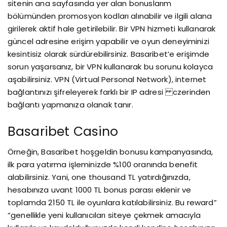
sitenin ana sayfasında yer alan bonuslarım
bölümünden promosyon kodları alınabilir ve ilgili alana
girilerek aktif hale getirilebilir. Bir VPN hizmeti kullanarak
güncel adresine erişim yapabilir ve oyun deneyiminizi
kesintisiz olarak sürdürebilirsiniz. Basaribet’e erişimde
sorun yaşarsanız, bir VPN kullanarak bu sorunu kolayca
aşabilirsiniz. VPN (Virtual Personal Network), internet
bağlantınızı şifreleyerek farklı bir IP adresi czerinden
bağlantı yapmanıza olanak tanır.
Basaribet Casino
Örneğin, Basaribet hoşgeldin bonusu kampanyasında,
ilk para yatırma işleminizde %100 oranında benefit
alabilirsiniz. Yani, one thousand TL yatırdığınızda,
hesabınıza uvant 1000 TL bonus parası eklenir ve
toplamda 2150 TL ile oyunlara katılabilirsiniz. Bu reward”
“genellikle yeni kullanıcıları siteye çekmek amacıyla