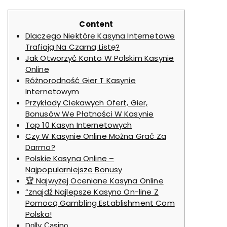
Content
Dlaczego Niektóre Kasyna Internetowe
Trafiają Na Czarną Listę?
Jak Otworzyć Konto W Polskim Kasynie
Online
Różnorodność Gier T Kasynie
Internetowym
Przykłady Ciekawych Ofert, Gier,
Bonusów We Płatności W Kasynie
Top 10 Kasyn Internetowych
Czy W Kasynie Online Można Grać Za
Darmo?
Polskie Kasyna Online –
Najpopularniejsze Bonusy
🏆 Najwyżej Oceniane Kasyna Online
“znajdź Najlepsze Kasyno On-line Z
Pomocą Gambling Establishment Com
Polska!
Dоlly Саsіnо