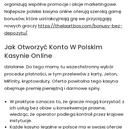
organizują wspólne promocje i akcje marketingowe.
Najlepsze polskie kasyna online oferują szeroką gamę
bonusów, które uatrakcyjniają grę we przyciągają
nowych graczy
https://thelaartbox.com/bonusy-bez-
depozytu/
.
Jak Otworzyć Konto W Polskim
Kasynie Online
działanie. Do tego mamy tu wszechstronny wybór
procedur płatności, w tym przelewów z karty, Jeton,
MiFinity, kryptowaluty. Oferta powitalna tego kasyna
obejmuje premię pieniężną i darmowe spiny.
W praktyce oznacza to, że gracze mogą korzystać z
ich usług bez obaw u konsekwencje prawne,
wiedząc, że operator podlega kontroli przez krajowe
instytucje.
Każde kasyno legalne w polsce ma w swojej ofercie