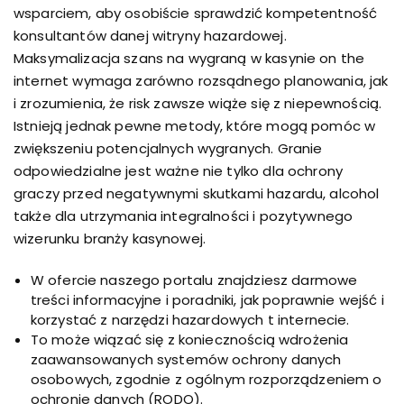
wsparciem, aby osobiście sprawdzić kompetentność
konsultantów danej witryny hazardowej.
Maksymalizacja szans na wygraną w kasynie on the
internet wymaga zarówno rozsądnego planowania, jak
i zrozumienia, że risk zawsze wiąże się z niepewnością.
Istnieją jednak pewne metody, które mogą pomóc w
zwiększeniu potencjalnych wygranych. Granie
odpowiedzialne jest ważne nie tylko dla ochrony
graczy przed negatywnymi skutkami hazardu, alcohol
także dla utrzymania integralności i pozytywnego
wizerunku branży kasynowej.
W ofercie naszego portalu znajdziesz darmowe
treści informacyjne i poradniki, jak poprawnie wejść i
korzystać z narzędzi hazardowych t internecie.
To może wiązać się z koniecznością wdrożenia
zaawansowanych systemów ochrony danych
osobowych, zgodnie z ogólnym rozporządzeniem o
ochronie danych (RODO).