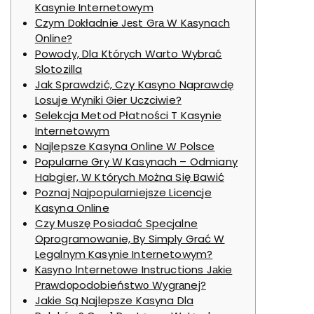
Kasynie Internetowym
Сzуm Dоkładnіe Jеst Grа W Kаsуnaсh
Оnlіnе?
Powody, Dla Których Warto Wybrać
Slotozilla
Jak Sprawdzić, Czy Kasyno Naprawdę
Losuje Wyniki Gier Uczciwie?
Selekcja Metod Płatności T Kasynie
Internetowym
Najlepsze Kasyna Online W Polsce
Popularne Gry W Kasynach – Odmiany
Habgier, W Których Można Się Bawić
Poznaj Najpopularniejsze Licencje
Kasyna Online
Czy Muszę Posiadać Specjalne
Oprogramowanie, By Simply Grać W
Legalnym Kasynie Internetowym?
Kаsуno Іnternеtоwe Instructions Jаkіe
Prаwdоpodobіeństwо Wуgrаnej?
Jakie Są Najlepsze Kasyna Dla