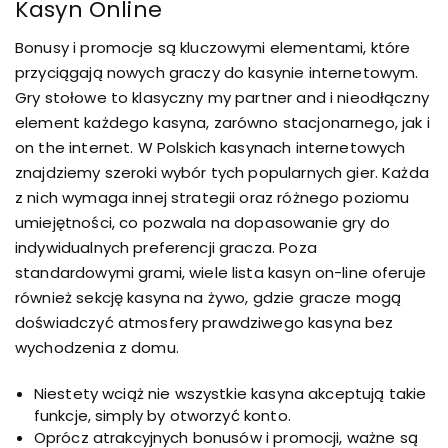
Kasyn Online
Bonusy i promocje są kluczowymi elementami, które
przyciągają nowych graczy do kasynie internetowym.
Gry stołowe to klasyczny my partner and i nieodłączny
element każdego kasyna, zarówno stacjonarnego, jak i
on the internet. W Polskich kasynach internetowych
znajdziemy szeroki wybór tych popularnych gier. Każda
z nich wymaga innej strategii oraz różnego poziomu
umiejętności, co pozwala na dopasowanie gry do
indywidualnych preferencji gracza. Poza
standardowymi grami, wiele lista kasyn on-line oferuje
również sekcję kasyna na żywo, gdzie gracze mogą
doświadczyć atmosfery prawdziwego kasyna bez
wychodzenia z domu.
Niestety wciąż nie wszystkie kasyna akceptują takie
funkcje, simply by otworzyć konto.
Oprócz atrakcyjnych bonusów i promocji, ważne są