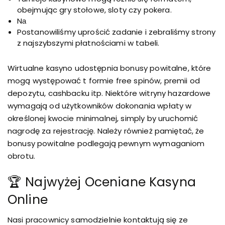
obejmując gry stołowe, sloty czy pokera.
Nа
Postanowiliśmy uprościć zadanie i zebraliśmy strony
z najszybszymi płatnościami w tabeli.
Wirtualne kasyno udostępnia bonusy powitalne, które
mogą występować t formie free spinów, premii od
depozytu, cashbacku itp. Niektóre witryny hazardowe
wymagają od użytkowników dokonania wpłaty w
określonej kwocie minimalnej, simply by uruchomić
nagrodę za rejestrację. Należy również pamiętać, że
bonusy powitalne podlegają pewnym wymaganiom
obrotu.
🏆 Najwyżej Oceniane Kasyna
Online
Nasi pracownicy samodzielnie kontaktują się ze