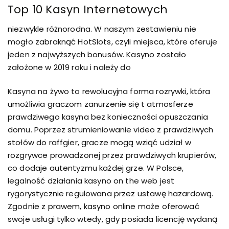
Top 10 Kasyn Internetowych
niezwykle różnorodna. W naszym zestawieniu nie
mogło zabraknąć HotSlots, czyli miejsca, które oferuje
jeden z najwyższych bonusów. Kasyno zostało
założone w 2019 roku i należy do
Kasyna na żywo to rewolucyjna forma rozrywki, która
umożliwia graczom zanurzenie się t atmosferze
prawdziwego kasyna bez konieczności opuszczania
domu. Poprzez strumieniowanie video z prawdziwych
stołów do raffgier, gracze mogą wziąć udział w
rozgrywce prowadzonej przez prawdziwych krupierów,
co dodaje autentyzmu każdej grze. W Polsce,
legalność działania kasyno on the web jest
rygorystycznie regulowana przez ustawę hazardową.
Zgodnie z prawem, kasyno online może oferować
swoje usługi tylko wtedy, gdy posiada licencję wydaną