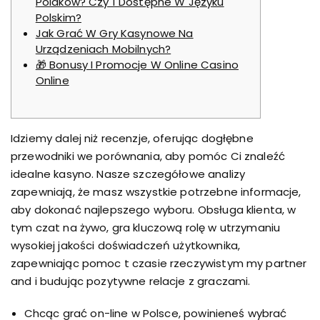
Polaków? Czy 1 Dostępne W Języku
Polskim?
Jak Grać W Gry Kasynowe Na
Urządzeniach Mobilnych?
🎁 Bonusy I Promocje W Online Casino
Online
Idziemy dalej niż recenzje, oferując dogłębne
przewodniki we porównania, aby pomóc Ci znaleźć
idealne kasyno. Nasze szczegółowe analizy
zapewniają, że masz wszystkie potrzebne informacje,
aby dokonać najlepszego wyboru. Obsługa klienta, w
tym czat na żywo, gra kluczową rolę w utrzymaniu
wysokiej jakości doświadczeń użytkownika,
zapewniając pomoc t czasie rzeczywistym my partner
and i budując pozytywne relacje z graczami.
Chcąc grać on-line w Polsce, powinieneś wybrać