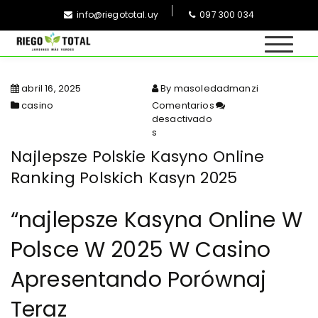
S
info@riegototal.uy
097 300 034
k
i
p
RiegoTotal
Jardines más verdes
t
o
abril 16, 2025
By masoledadmanzi
c
casino
Comentarios
o
desactivado
n
s
en Najlepsze Polskie Kasyno
t
Najlepsze Polskie Kasyno Online
Online Ranking Polskich Kasyn
e
2025
Ranking Polskich Kasyn 2025
n
t
“najlepsze Kasyna Online W
Polsce W 2025 W Casino
Apresentando Porównaj
Teraz