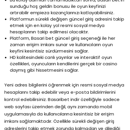
sunduğu hoş geldin bonusu ile oyun keyfinizi
artırabilir empieza kazançlarınızı katlayabilirsiniz.
Platformun sürekli değişen güncel giriş adresini takip
etmek için en kolay yol resmi sosyal medya
hesaplarının takip edilmesi olacaktır.
Platform, Basari bet güncel giriş seçeneği ile her
zaman erişim imkanı sunar ve kullanıcıların oyun
keyfini kesintisiz sürdürmesini sağlar.
HD kalitesindeki canlı yayınlar ve interaktif oyun
özellikleri, oyuncuların kendilerini gerçek bir casino
daymış gibi hissetmesini sağlar.
Yeni adres bilgilerini öğrenmek için resmi sosyal medya
hesaplarını takip edebilir veya e-posta bildirimlerini
kontrol edebilirsiniz. Basaribet indir özelliğiyle sadece
web sayfası üzerinden değil, aynı zamanda mobil
uygulamasıyla da kullanıcılarına kesintisiz bir erişim
imkanı sağlamaktadır. Özellikle sürekli değişen giriş
adreslerini takip etmek zorunda kalmadan ve dilediği