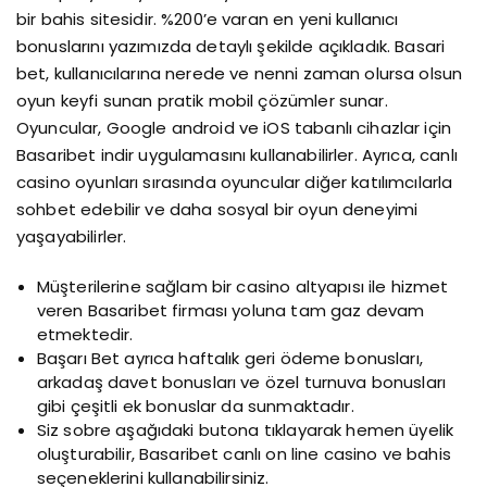
bir bahis sitesidir. %200’e varan en yeni kullanıcı
bonuslarını yazımızda detaylı şekilde açıkladık. Basari
bet, kullanıcılarına nerede ve nenni zaman olursa olsun
oyun keyfi sunan pratik mobil çözümler sunar.
Oyuncular, Google android ve iOS tabanlı cihazlar için
Basaribet indir uygulamasını kullanabilirler. Ayrıca, canlı
casino oyunları sırasında oyuncular diğer katılımcılarla
sohbet edebilir ve daha sosyal bir oyun deneyimi
yaşayabilirler.
Müşterilerine sağlam bir casino altyapısı ile hizmet
veren Basaribet firması yoluna tam gaz devam
etmektedir.
Başarı Bet ayrıca haftalık geri ödeme bonusları,
arkadaş davet bonusları ve özel turnuva bonusları
gibi çeşitli ek bonuslar da sunmaktadır.
Siz sobre aşağıdaki butona tıklayarak hemen üyelik
oluşturabilir, Basaribet canlı on line casino ve bahis
seçeneklerini kullanabilirsiniz.