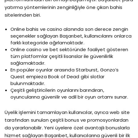
yatırma yöntemlerinin zenginliğiyle öne çıkan bahis
sitelerinden biri.
Online bahis ve casino alanında son derece zengin
seçenekler sağlayan Başarıbet, kullanıcılarını onlarca
farklı kategoride ağırlamaktadır.
Online casino ve bet sektöründe faaliyet gösteren
tüm platformlar çeşitli lisanslar ile güvenilirlik
sağlamaktadır.
En popüler oyunlar arasında Starburst, Gonzo’s
Quest empieza Book of Dead gibi slotlar
bulunmaktadır.
Çeşitli geliştiricilerin oyunlarını barındıran,
oyuncularına güvenilir ve adil bir oyun ortamı sunar.
Üyelik işlemini tamamlayan kullanıcılar, ayrıca web site
tarafından sunulan çeşitli bonus ve promosyonlardan
da yararlanabilir. Yeni üyelere özel avantajlı bonuslarla
hizmet sağlayan Başarıbet, kullanıcılarına güvenli bir ilk