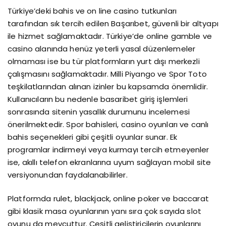
Türkiye’deki bahis ve on line casino tutkunları
tarafından sık tercih edilen Başarıbet, güvenli bir altyapı
ile hizmet sağlamaktadır. Türkiye’de online gamble ve
casino alanında henüz yeterli yasal düzenlemeler
olmaması ise bu tür platformların yurt dışı merkezli
çalışmasını sağlamaktadır. Milli Piyango ve Spor Toto
teşkilatlarından alınan izinler bu kapsamda önemlidir.
Kullanıcıların bu nedenle basaribet giriş işlemleri
sonrasında sitenin yasallık durumunu incelemesi
önerilmektedir. Spor bahisleri, casino oyunları ve canlı
bahis seçenekleri gibi çeşitli oyunlar sunar. Ek
programlar indirmeyi veya kurmayı tercih etmeyenler
ise, akıllı telefon ekranlarına uyum sağlayan mobil site
versiyonundan faydalanabilirler.
Platformda rulet, blackjack, online poker ve baccarat
gibi klasik masa oyunlarının yanı sıra çok sayıda slot
oyunu da mevcuttur. Çeşitli geliştiricilerin oyunlarını