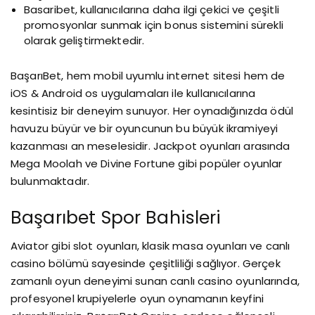
Basaribet, kullanıcılarına daha ilgi çekici ve çeşitli
promosyonlar sunmak için bonus sistemini sürekli
olarak geliştirmektedir.
BaşarıBet, hem mobil uyumlu internet sitesi hem de
iOS & Android os uygulamaları ile kullanıcılarına
kesintisiz bir deneyim sunuyor. Her oynadığınızda ödül
havuzu büyür ve bir oyuncunun bu büyük ikramiyeyi
kazanması an meselesidir. Jackpot oyunları arasında
Mega Moolah ve Divine Fortune gibi popüler oyunlar
bulunmaktadır.
Başarıbet Spor Bahisleri
Aviator gibi slot oyunları, klasik masa oyunları ve canlı
casino bölümü sayesinde çeşitliliği sağlıyor. Gerçek
zamanlı oyun deneyimi sunan canlı casino oyunlarında,
profesyonel krupiyelerle oyun oynamanın keyfini