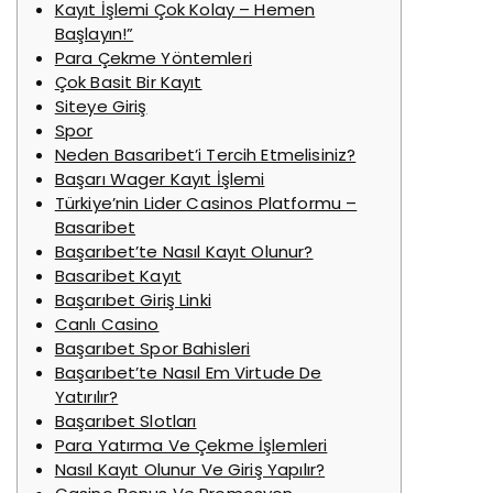
Kayıt İşlemi Çok Kolay – Hemen
Başlayın!”
Para Çekme Yöntemleri
Çok Basit Bir Kayıt
Siteye Giriş
Spor
Neden Basaribet’i Tercih Etmelisiniz?
Başarı Wager Kayıt İşlemi
Türkiye’nin Lider Casinos Platformu –
Basaribet
Başarıbet’te Nasıl Kayıt Olunur?
Basaribet Kayıt
Başarıbet Giriş Linki
Canlı Casino
Başarıbet Spor Bahisleri
Başarıbet’te Nasıl Em Virtude De
Yatırılır?
Başarıbet Slotları
Para Yatırma Ve Çekme İşlemleri
Nasıl Kayıt Olunur Ve Giriş Yapılır?