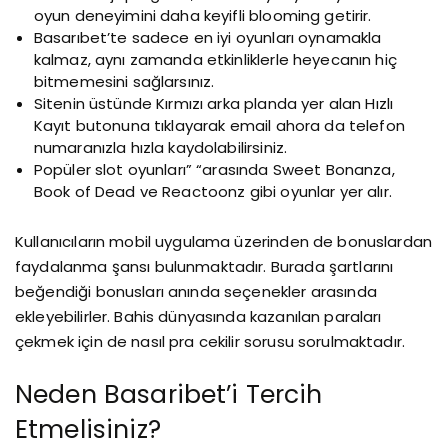
oyun deneyimini daha keyifli blooming getirir.
Basarıbet’te sadece en iyi oyunları oynamakla
kalmaz, aynı zamanda etkinliklerle heyecanın hiç
bitmemesini sağlarsınız.
Sitenin üstünde Kırmızı arka planda yer alan Hızlı
Kayıt butonuna tıklayarak email ahora da telefon
numaranızla hızla kaydolabilirsiniz.
Popüler slot oyunları” “arasında Sweet Bonanza,
Book of Dead ve Reactoonz gibi oyunlar yer alır.
Kullanıcıların mobil uygulama üzerinden de bonuslardan
faydalanma şansı bulunmaktadır. Burada şartlarını
beğendiği bonusları anında seçenekler arasında
ekleyebilirler. Bahis dünyasında kazanılan paraları
çekmek için de nasıl pra cekilir sorusu sorulmaktadır.
Neden Basaribet’i Tercih
Etmelisiniz?