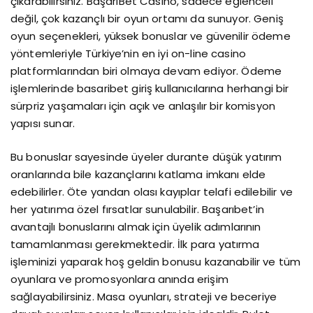
çıkarabilirsiniz. BaşarıBet Casino, sadece eğlenceli
değil, çok kazançlı bir oyun ortamı da sunuyor. Geniş
oyun seçenekleri, yüksek bonuslar ve güvenilir ödeme
yöntemleriyle Türkiye’nin en iyi on-line casino
platformlarından biri olmaya devam ediyor. Ödeme
işlemlerinde basaribet giriş kullanıcılarına herhangi bir
sürpriz yaşamaları için açık ve anlaşılır bir komisyon
yapısı sunar.
Bu bonuslar sayesinde üyeler durante düşük yatırım
oranlarında bile kazançlarını katlama imkanı elde
edebilirler. Öte yandan olası kayıplar telafi edilebilir ve
her yatırıma özel fırsatlar sunulabilir. Başarıbet’in
avantajlı bonuslarını almak için üyelik adımlarının
tamamlanması gerekmektedir. İlk para yatırma
işleminizi yaparak hoş geldin bonusu kazanabilir ve tüm
oyunlara ve promosyonlara anında erişim
sağlayabilirsiniz. Masa oyunları, strateji ve beceriye