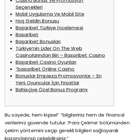
Casino Bonus Ve Promosyon
Seçenekleri
Mobil Uygulama Ve Mobil Site
Hoş Geldin Bonusu
Başarıbet Türkiye İncelemesi
Basaribet
Başarıbet Bonusları
Türkiye’nin Lider On The Web
Casinolarından Biri – Basaribet Casino
Başarıbet Casino Oyunları
“basaribet Online Casino
Bonuslar Empieza Promosyonlar – En
Yeni Oyuncular İçin Fırsatlar
Bahisçiye Özel Bonus Programı
Bu sayede, hem kişisel” “bilgileriniz hem de finansal
verileriniz güvende tutulur. ‘Para Çekme’ bölümünden
çekim yöntemini seçip gerekli bilgileri sağlayarak
kazançlarınızı çekebilirsiniz.”