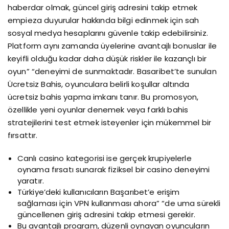
haberdar olmak, güncel giriş adresini takip etmek
empieza duyurular hakkında bilgi edinmek için sah
sosyal medya hesaplarını güvenle takip edebilirsiniz.
Platform aynı zamanda üyelerine avantajlı bonuslar ile
keyifli olduğu kadar daha düşük riskler ile kazançlı bir
oyun” “deneyimi de sunmaktadır. Basaribet’te sunulan
Ücretsiz Bahis, oyunculara belirli koşullar altında
ücretsiz bahis yapma imkanı tanır. Bu promosyon,
özellikle yeni oyunlar denemek veya farklı bahis
stratejilerini test etmek isteyenler için mükemmel bir
fırsattır.
Canlı casino kategorisi ise gerçek krupiyelerle
oynama fırsatı sunarak fiziksel bir casino deneyimi
yaratır.
Türkiye’deki kullanıcıların Başarıbet’e erişim
sağlaması için VPN kullanması ahora” “de uma sürekli
güncellenen giriş adresini takip etmesi gerekir.
Bu avantajlı program, düzenli oynayan oyuncuların