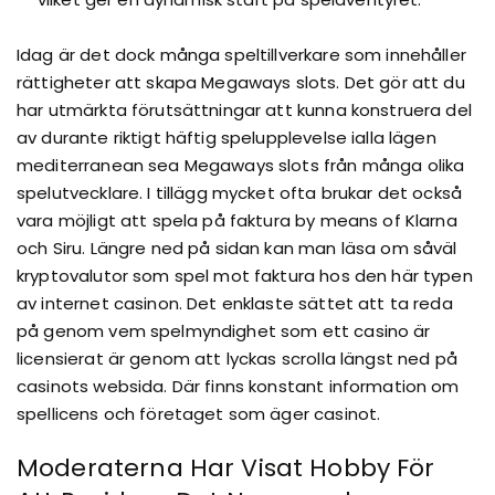
Idag är det dock många speltillverkare som innehåller
rättigheter att skapa Megaways slots. Det gör att du
har utmärkta förutsättningar att kunna konstruera del
av durante riktigt häftig spelupplevelse ialla lägen
mediterranean sea Megaways slots från många olika
spelutvecklare. I tillägg mycket ofta brukar det också
vara möjligt att spela på faktura by means of Klarna
och Siru. Längre ned på sidan kan man läsa om såväl
kryptovalutor som spel mot faktura hos den här typen
av internet casinon. Det enklaste sättet att ta reda
på genom vem spelmyndighet som ett casino är
licensierat är genom att lyckas scrolla längst ned på
casinots websida. Där finns konstant information om
spellicens och företaget som äger casinot.
Moderaterna Har Visat Hobby För