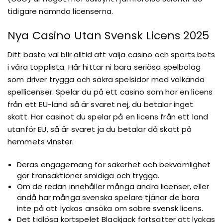
tidigare nämnda licenserna.
Nya Casino Utan Svensk Licens 2025
Ditt bästa val blir alltid att välja casino och sports bets
i våra topplista. Här hittar ni bara seriösa spelbolag
som driver trygga och säkra spelsidor med välkända
spellicenser. Spelar du på ett casino som har en licens
från ett EU-land så är svaret nej, du betalar inget
skatt. Har casinot du spelar på en licens från ett land
utanför EU, så är svaret ja du betalar då skatt på
hemmets vinster.
Deras engagemang för säkerhet och bekvämlighet
gör transaktioner smidiga och trygga.
Om de redan innehåller många andra licenser, eller
ändå har många svenska spelare tjänar de bara
inte på att lyckas ansöka om sobre svensk licens.
Det tidlösa kortspelet Blackjack fortsätter att lyckas