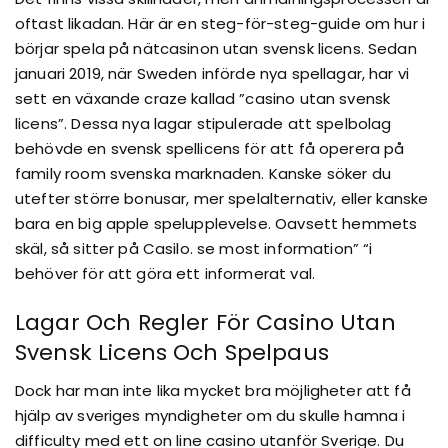
oftast likadan. Här är en steg-för-steg-guide om hur i
börjar spela på nätcasinon utan svensk licens. Sedan
januari 2019, när Sweden införde nya spellagar, har vi
sett en växande craze kallad ”casino utan svensk
licens”. Dessa nya lagar stipulerade att spelbolag
behövde en svensk spellicens för att få operera på
family room svenska marknaden. Kanske söker du
utefter större bonusar, mer spelalternativ, eller kanske
bara en big apple spelupplevelse. Oavsett hemmets
skäl, så sitter på Casilo. se most information” “i
behöver för att göra ett informerat val.
Lagar Och Regler För Casino Utan
Svensk Licens Och Spelpaus
Dock har man inte lika mycket bra möjligheter att få
hjälp av sveriges myndigheter om du skulle hamna i
difficulty med ett on line casino utanför Sverige. Du