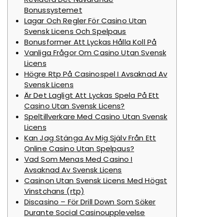
Bonussystemet
Lagar Och Regler För Casino Utan
Svensk Licens Och Spelpaus
Bonusformer Att Lyckas Hålla Koll På
Vanliga Frågor Om Casino Utan Svensk
Licens
Högre Rtp På Casinospel I Avsaknad Av
Svensk Licens
Är Det Lagligt Att Lyckas Spela På Ett
Casino Utan Svensk Licens?
Speltillverkare Med Casino Utan Svensk
Licens
Kan Jag Stänga Av Mig Själv Från Ett
Online Casino Utan Spelpaus?
Vad Som Menas Med Casino I
Avsaknad Av Svensk Licens
Casinon Utan Svensk Licens Med Högst
Vinstchans (rtp)
Discasino – För Drill Down Som Söker
Durante Social Casinoupplevelse