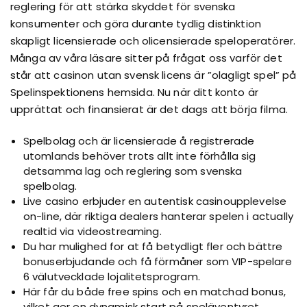
reglering för att stärka skyddet för svenska
konsumenter och göra durante tydlig distinktion
skapligt licensierade och olicensierade speloperatörer.
Många av våra läsare sitter på frågat oss varför det
står att casinon utan svensk licens är ”olagligt spel” på
Spelinspektionens hemsida. Nu när ditt konto är
upprättat och finansierat är det dags att börja filma.
Spelbolag och är licensierade å registrerade
utomlands behöver trots allt inte förhålla sig
detsamma lag och reglering som svenska
spelbolag.
Live casino erbjuder en autentisk casinoupplevelse
on-line, där riktiga dealers hanterar spelen i actually
realtid via videostreaming.
Du har mulighed for at få betydligt fler och bättre
bonuserbjudande och få förmåner som VIP-spelare
6 välutvecklade lojalitetsprogram.
Här får du både free spins och en matchad bonus,
vilket ger en dynamisk start på speläventyret.