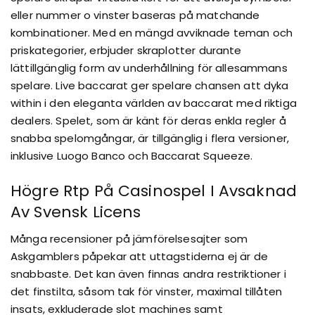
eller nummer o vinster baseras på matchande
kombinationer. Med en mängd avviknade teman och
priskategorier, erbjuder skraplotter durante
lättillgänglig form av underhållning för allesammans
spelare. Live baccarat ger spelare chansen att dyka
within i den eleganta världen av baccarat med riktiga
dealers. Spelet, som är känt för deras enkla regler å
snabba spelomgångar, är tillgänglig i flera versioner,
inklusive Luogo Banco och Baccarat Squeeze.
Högre Rtp På Casinospel I Avsaknad
Av Svensk Licens
Många recensioner på jämförelsesajter som
Askgamblers påpekar att uttagstiderna ej är de
snabbaste. Det kan även finnas andra restriktioner i
det finstilta, såsom tak för vinster, maximal tillåten
insats, exkluderade slot machines samt