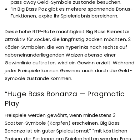
pass away Geld-Symbole zustande besuchen.
“In Big Bass Paz gibt es mehrere spannende Bonus-
Funktionen, expire Ihr Spielerlebnis bereichern.
Diese hohe RTP-Rate mächtigkeit Big Bass Bienestar
attraktiv für Zocker, die langfristig zocken möchten. 2
Köder-Symbolen, die von hyperlinks nach rechts auf
nebeneinanderliegenden Walzen ebenso einer
Gewinnlinie auftreten, wird ein Gewinn erzielt. Während
jeder Freispiele können Gewinne auch durch die Geld-
Symbole zustande kommen.
“Huge Bass Bonanza — Pragmatic
Play
Freispiele werden gewährt, wenn mindestens 3
Scatter-Symbole (Karpfen) erscheinen. Big Bass
Bonanza ist ein guter Spielautomat” “mit köstlichen
Preisen, die Sie lange am Spielen halten werden. Fans