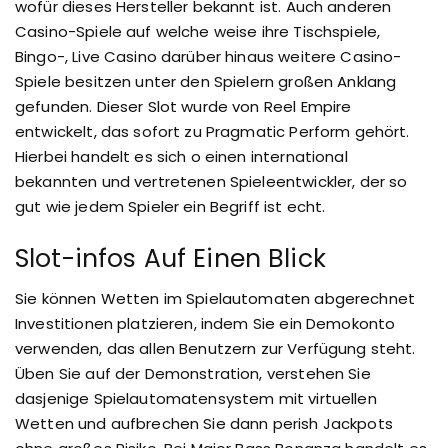
wofür dieses Hersteller bekannt ist. Auch anderen
Casino-Spiele auf welche weise ihre Tischspiele,
Bingo-, Live Casino darüber hinaus weitere Casino-
Spiele besitzen unter den Spielern großen Anklang
gefunden. Dieser Slot wurde von Reel Empire
entwickelt, das sofort zu Pragmatic Perform gehört.
Hierbei handelt es sich o einen international
bekannten und vertretenen Spieleentwickler, der so
gut wie jedem Spieler ein Begriff ist echt.
Slot-infos Auf Einen Blick
Sie können Wetten im Spielautomaten abgerechnet
Investitionen platzieren, indem Sie ein Demokonto
verwenden, das allen Benutzern zur Verfügung steht.
Üben Sie auf der Demonstration, verstehen Sie
dasjenige Spielautomatensystem mit virtuellen
Wetten und aufbrechen Sie dann perish Jackpots