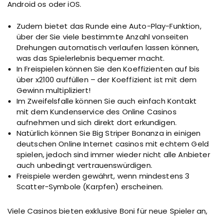
Android os oder iOS.
Zudem bietet das Runde eine Auto-Play-Funktion,
über der Sie viele bestimmte Anzahl vonseiten
Drehungen automatisch verlaufen lassen können,
was das Spielerlebnis bequemer macht.
In Freispielen können Sie den Koeffizienten auf bis
über x2100 auffüllen – der Koeffizient ist mit dem
Gewinn multipliziert!
Im Zweifelsfalle können Sie auch einfach Kontakt
mit dem Kundenservice des Online Casinos
aufnehmen und sich direkt dort erkundigen.
Natürlich können Sie Big Striper Bonanza in einigen
deutschen Online Internet casinos mit echtem Geld
spielen, jedoch sind immer wieder nicht alle Anbieter
auch unbedingt vertrauenswürdigen.
Freispiele werden gewährt, wenn mindestens 3
Scatter-Symbole (Karpfen) erscheinen.
Viele Casinos bieten exklusive Boni für neue Spieler an,