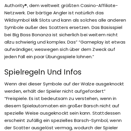
Authority®, dem weltweit größten Casino-Affiliate-
Netzwerk. Der bärtige Angler ist natürlich das
Wildsymbol kklk Slots und kann als solches alle anderen
Symbole außer des Scatters ersetzen. Das Basisspiel
bei Big Bass Bonanza ist sicherlich bei weitem nicht
allzu schwierig und komplex. Das” “Gameplay ist etwas
aufwändiger, weswegen sich über dem Zweck auf
jeden Fall ein paar Übungsspiele lohnen.”
Spielregeln Und Infos
Wenn drei dieser Symbole auf der Walze ausgeknockt
werden, erhält der Spieler nicht aufgefordert”
“Freispiele. Es ist bedeutsam zu verstehen, wenn in
diesem Spielautomaten ein großer Barsch nicht auf
spezielle Weise ausgeknockt sein kann. Stattdessen
erscheint zufällig ein spezielles Barsch-Symbol, wenn
der Scatter ausgelöst vermag, wodurch der Spieler