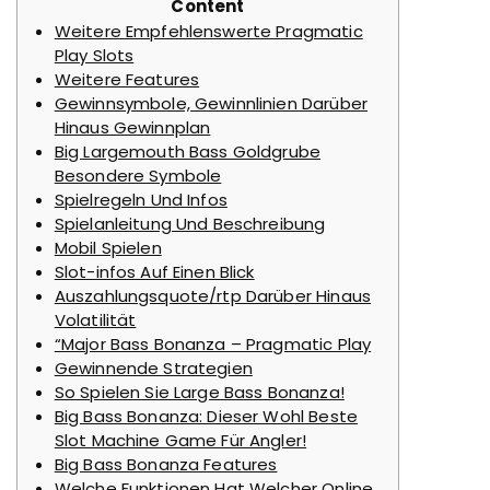
Content
Weitere Empfehlenswerte Pragmatic
Play Slots
Weitere Features
Gewinnsymbole, Gewinnlinien Darüber
Hinaus Gewinnplan
Big Largemouth Bass Goldgrube
Besondere Symbole
Spielregeln Und Infos
Spielanleitung Und Beschreibung
Mobil Spielen
Slot-infos Auf Einen Blick
Auszahlungsquote/rtp Darüber Hinaus
Volatilität
“Major Bass Bonanza – Pragmatic Play
Gewinnende Strategien
So Spielen Sie Large Bass Bonanza!
Big Bass Bonanza: Dieser Wohl Beste
Slot Machine Game Für Angler!
Big Bass Bonanza Features
Welche Funktionen Hat Welcher Online