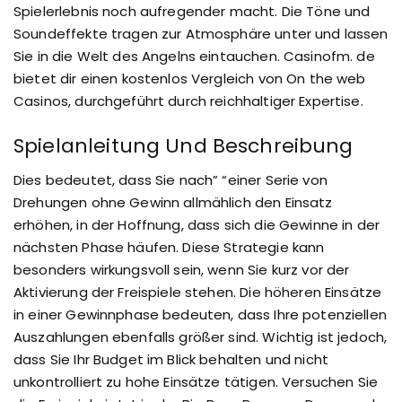
Spielerlebnis noch aufregender macht. Die Töne und
Soundeffekte tragen zur Atmosphäre unter und lassen
Sie in die Welt des Angelns eintauchen. Casinofm. de
bietet dir einen kostenlos Vergleich von On the web
Casinos, durchgeführt durch reichhaltiger Expertise.
Spielanleitung Und Beschreibung
Dies bedeutet, dass Sie nach” “einer Serie von
Drehungen ohne Gewinn allmählich den Einsatz
erhöhen, in der Hoffnung, dass sich die Gewinne in der
nächsten Phase häufen. Diese Strategie kann
besonders wirkungsvoll sein, wenn Sie kurz vor der
Aktivierung der Freispiele stehen. Die höheren Einsätze
in einer Gewinnphase bedeuten, dass Ihre potenziellen
Auszahlungen ebenfalls größer sind. Wichtig ist jedoch,
dass Sie Ihr Budget im Blick behalten und nicht
unkontrolliert zu hohe Einsätze tätigen. Versuchen Sie