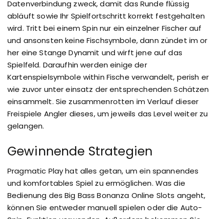
Datenverbindung zweck, damit das Runde flüssig
abläuft sowie Ihr Spielfortschritt korrekt festgehalten
wird. Tritt bei einem Spin nur ein einzelner Fischer auf
und ansonsten keine Fischsymbole, dann zündet im or
her eine Stange Dynamit und wirft jene auf das
Spielfeld. Daraufhin werden einige der
Kartenspielsymbole within Fische verwandelt, perish er
wie zuvor unter einsatz der entsprechenden Schätzen
einsammelt. Sie zusammenrotten im Verlauf dieser
Freispiele Angler dieses, um jeweils das Level weiter zu
gelangen.
Gewinnende Strategien
Pragmatic Play hat alles getan, um ein spannendes
und komfortables Spiel zu ermöglichen. Was die
Bedienung des Big Bass Bonanza Online Slots angeht,
können Sie entweder manuell spielen oder die Auto-