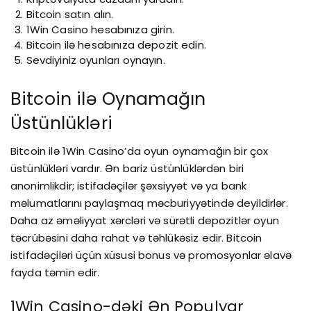
Bitcoin satın alın.
1Win Casino hesabınıza girin.
Bitcoin ilə hesabınıza depozit edin.
Sevdiyiniz oyunları oynayın.
Bitcoin ilə Oynamağın
Üstünlükləri
Bitcoin ilə 1Win Casino’da oyun oynamağın bir çox
üstünlükləri vardır. Ən bariz üstünlüklərdən biri
anonimlikdir; istifadəçilər şəxsiyyət və ya bank
məlumatlarını paylaşmaq məcburiyyətində deyildirlər.
Daha az əməliyyat xərcləri və sürətli depozitlər oyun
təcrübəsini daha rahat və təhlükəsiz edir. Bitcoin
istifadəçiləri üçün xüsusi bonus və promosyonlar əlavə
fayda təmin edir.
1Win Casino-dəki Ən Populyar