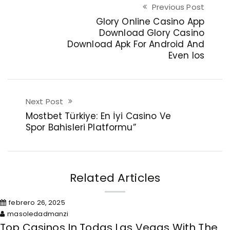
Previous Post
Glory Online Casino App
Download Glory Casino
Download Apk For Android And
Even Ios
Next Post
Mostbet Türkiye: En İyi Casino Ve
Spor Bahisleri Platformu”
Related Articles
febrero 26, 2025
masoledadmanzi
Top Casinos In Todas Las Vegas With The