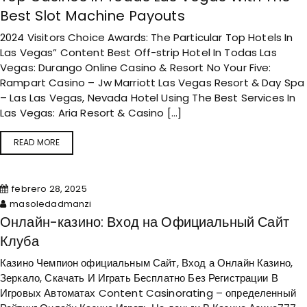
Best Slot Machine Payouts
2024 Visitors Choice Awards: The Particular Top Hotels In
Las Vegas” Content Best Off-strip Hotel In Todas Las
Vegas: Durango Online Casino & Resort No Your Five:
Rampart Casino – Jw Marriott Las Vegas Resort & Day Spa
– Las Las Vegas, Nevada Hotel Using The Best Services In
Las Vegas: Aria Resort & Casino […]
READ MORE
febrero 28, 2025
masoledadmanzi
Онлайн-казино: Вход на Официальный Сайт
Клуба
Казино Чемпион официальным Сайт, Вход а Онлайн Казино,
Зеркало, Скачать И Играть Бесплатно Без Регистрации В
Игровых Автоматах Content Casinorating – определенный