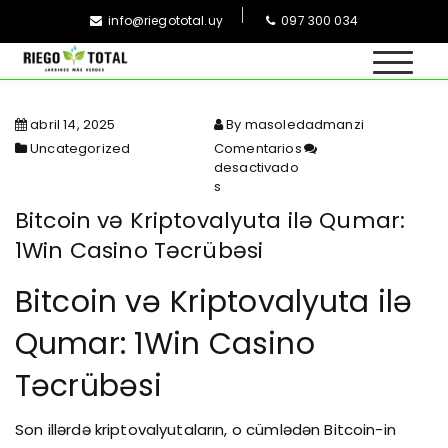
S
info@riegototal.uy
097 300 034
k
i
p
RiegoTotal
Jardines más verdes
t
o
abril 14, 2025
By masoledadmanzi
c
Uncategorized
Comentarios
o
desactivado
n
s
en Bitcoin və Kriptovalyuta ilə
t
Bitcoin və Kriptovalyuta ilə Qumar:
Qumar: 1Win Casino Təcrübəsi
e
1Win Casino Təcrübəsi
n
t
Bitcoin və Kriptovalyuta ilə
Qumar: 1Win Casino
Təcrübəsi
Son illərdə kriptovalyutaların, o cümlədən Bitcoin-in