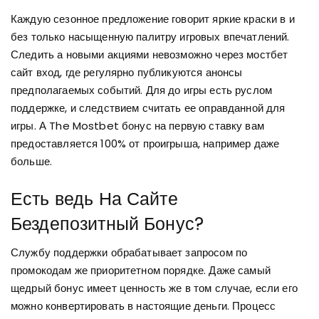
Каждую сезонное предложение говорит яркие краски в и
без только насыщенную палитру игровых впечатлений.
Следить а новыми акциями невозможно через мостбет
сайт вход, где регулярно публикуются анонсы
предполагаемых событий. Для до игры есть руслом
поддержке, и следствием считать ее оправданной для
игры. А The Mostbet бонус на первую ставку вам
предоставляется 100% от проигрыша, например даже
больше.
Есть ведь На Сайте
Бездепозитный Бонус?
Службу поддержки обрабатывает запросом по
промокодам же приоритетном порядке. Даже самый
щедрый бонус имеет ценность же в том случае, если его
можно конвертировать в настоящие деньги. Процесс