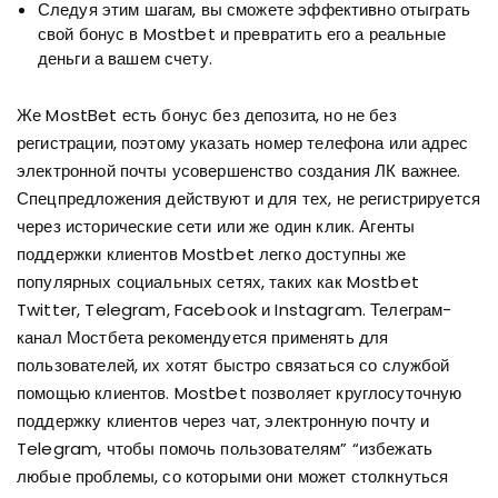
Следуя этим шагам, вы сможете эффективно отыграть
свой бонус в Mostbet и превратить его а реальные
деньги а вашем счету.
Же MostBet есть бонус без депозита, но не без
регистрации, поэтому указать номер телефона или адрес
электронной почты усовершенство создания ЛК важнее.
Спецпредложения действуют и для тех, не регистрируется
через исторические сети или же один клик. Агенты
поддержки клиентов Mostbet легко доступны же
популярных социальных сетях, таких как Mostbet
Twitter, Telegram, Facebook и Instagram. Телеграм-
канал Мостбета рекомендуется применять для
пользователей, их хотят быстро связаться со службой
помощью клиентов. Mostbet позволяет круглосуточную
поддержку клиентов через чат, электронную почту и
Telegram, чтобы помочь пользователям” “избежать
любые проблемы, со которыми они может столкнуться