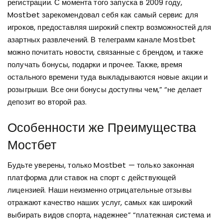
регистрации. С момента того запуска в 2009 году,
Mostbet зарекомендовал себя как самый сервис для
игроков, предоставляя широкий спектр возможностей для
азартных развлечений. В телеграмм канале Mostbet
можно почитать новости, связанные с брендом, и также
получать бонусы, подарки и прочее. Также, время
остального времени туда выкладываются новые акции и
розыгрыши. Все они бонусы доступны чем,” “не делает
депозит во второй раз.
Особенности же Преимущества
Мостбет
Будьте уверены, только Mostbet — только законная
платформа дли ставок на спорт с действующей
лицензией. Наши неизменно отрицательные отзывы
отражают качество наших услуг, самых как широкий
выбирать видов спорта, надежнее” “платежная система и