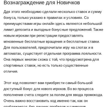
Вознаграждение для Новичков
Ддя этого необходимо сделали несколько ставок и сумму
бонуса, только указано в правилах и условиях. Со
преимуществами игры онлайн здесь являются небольшой
лимит депозита и выгодные бонусные предложений. Также
новым игрокам при регистрации предоставлять
мгновенные бесплатные вращения и бесплатные ставки.
Для пользователей, предпочитали игру на слотах и в
автоматах, существует отдельная программа лояльности.
Она первых многом схожа с той, что предусмотрена для
спортивных ставок, но есть только существенные
отличия.
Этот код позволяет вам приобрести самый большой
доступный бонус для нового игроков. Во во процесса
пополнения счета следите за полем для ввода промокода.
Очень важно восстановить код именно так, как он
отображается, без лишних пробелов и символов.