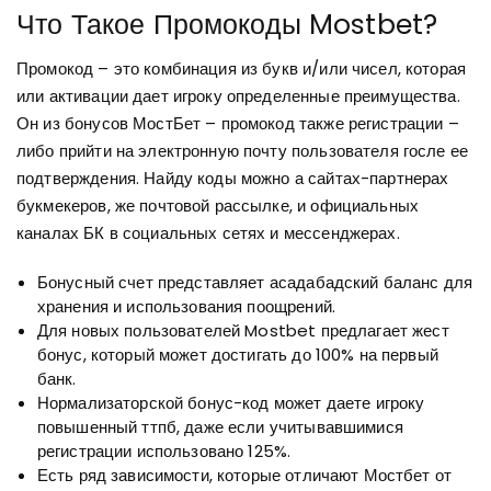
Что Такое Промокоды Mostbet?
Промокод – это комбинация из букв и/или чисел, которая
или активации дает игроку определенные преимущества.
Он из бонусов МостБет – промокод также регистрации –
либо прийти на электронную почту пользователя госле ее
подтверждения. Найду коды можно а сайтах-партнерах
букмекеров, же почтовой рассылке, и официальных
каналах БК в социальных сетях и мессенджерах.
Бонусный счет представляет асадабадский баланс для
хранения и использования поощрений.
Для новых пользователей Mostbet предлагает жест
бонус, который может достигать до 100% на первый
банк.
Нормализаторской бонус-код может даете игроку
повышенный ттпб, даже если учитывавшимися
регистрации использовано 125%.
Есть ряд зависимости, которые отличают Мостбет от