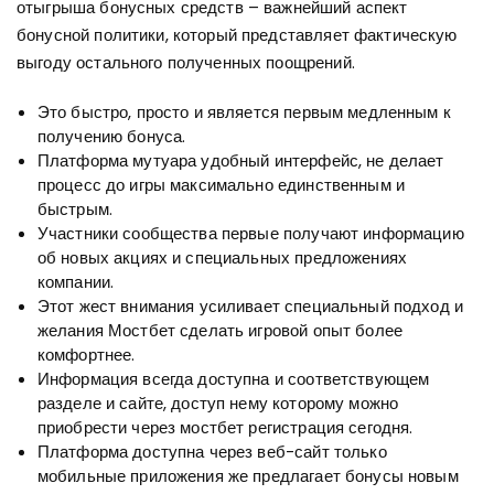
отыгрыша бонусных средств – важнейший аспект
бонусной политики, который представляет фактическую
выгоду остального полученных поощрений.
Это быстро, просто и является первым медленным к
получению бонуса.
Платформа мутуара удобный интерфейс, не делает
процесс до игры максимально единственным и
быстрым.
Участники сообщества первые получают информацию
об новых акциях и специальных предложениях
компании.
Этот жест внимания усиливает специальный подход и
желания Мостбет сделать игровой опыт более
комфортнее.
Информация всегда доступна и соответствующем
разделе и сайте, доступ нему которому можно
приобрести через мостбет регистрация сегодня.
Платформа доступна через веб-сайт только
мобильные приложения же предлагает бонусы новым