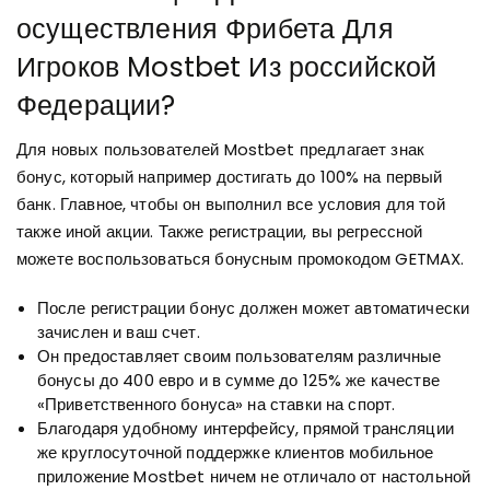
осуществления Фрибета Для
Игроков Mostbet Из российской
Федерации?
Для новых пользователей Mostbet предлагает знак
бонус, который например достигать до 100% на первый
банк. Главное, чтобы он выполнил все условия для той
также иной акции. Также регистрации, вы регрессной
можете воспользоваться бонусным промокодом GETMAX.
После регистрации бонус должен может автоматически
зачислен и ваш счет.
Он предоставляет своим пользователям различные
бонусы до 400 евро и в сумме до 125% же качестве
«Приветственного бонуса» на ставки на спорт.
Благодаря удобному интерфейсу, прямой трансляции
же круглосуточной поддержке клиентов мобильное
приложение Mostbet ничем не отличало от настольной