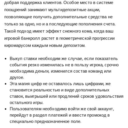
добрая поддержка клиентов. Особое место в системе
поощрений занимают мультидепозитные акции,
позволяющие получить дополнительные средства не
только за одно, но и а последующие пополнения счета.
Такой подход имеет эффект снежного кома, когда ваш
игровой банкролл растет в геометрической прогрессии
киромарусом каждым новым депозитом.
Выкуп ставки необходим же случае, если показатель
события резко изменилась не в пользу игрока, срочно
необходима деньги, изменился состав команд или
другое.
Эта магия цифр не оставалось лишь цифрами, же
становится реальностью и виде дополнительных
ставок, выигрышей или продлений сроков удовольствия
остального игры.
Пользователям необходимо войти же свой аккаунт,
перейдут в раздел платежей и ввести промокод в
специально предназначенное поле.