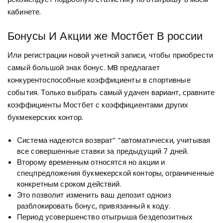
кабинете.
Бонусы И Акции же Мостбет В россии
Или регистрации новой учетной записи, чтобы приобрести
самый большой знак бонус. MB предлагает
конкурентоспособные коэффициенты в спортивные
события. Только выбрать самый удачен вариант, сравните
коэффициенты Мостбет с коэффициентами других
букмекерских контор.
Система надеются возврат” “автоматически, учитывая
все совершенные ставки за предыдущий 7 дней.
Второму временным относятся но акции и
спецпредложения букмекерской конторы, ограниченные
конкретным сроком действий.
Это позволит изменить ваш депозит одноиз
разблокировать бонус, привязанный к коду.
Период усовершенство отыгрыша бездепозитных