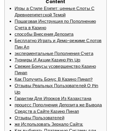
Content
Игры а Стиле Египет: ценные Слоты С
Древнеегипетской Темой
Пошаговая Инструкция по Пополнению
Счета в Казино
способы Внесения Депозита
Бесплатно Играть и Демо-режиме Слотов
Пин Ап
экспериентальные Пополнения Счета
Турниры И Акции Казино Pin Up
Свежие Бонусы усовершенство Казино
Пинап
Как Получить Бонус В Казино Пинап?
Отзывы Реальных Пользователей О Pin
Up
Гарантии Для Игроков Из Казахстана
процесс Пополнения Депозита же Вывода
Средств а Сайте Казино Пинап
Отзывы Пользователей
же Использовать Зеркало Сайта:
Как выбирать Платежную Систему дли