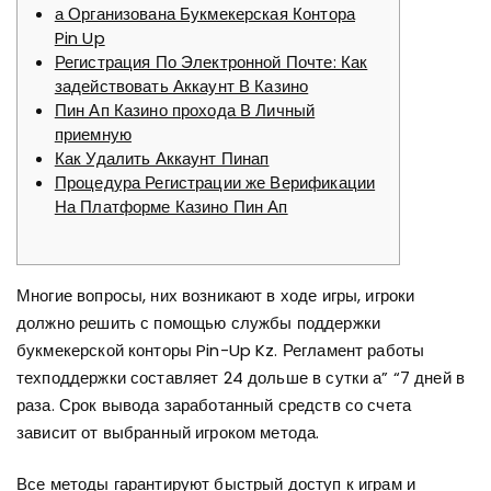
а Организована Букмекерская Контора
Pin Up
Регистрация По Электронной Почте: Как
задействовать Аккаунт В Казино
Пин Ап Казино прохода В Личный
приемную
Как Удалить Аккаунт Пинап
Процедура Регистрации же Верификации
На Платформе Казино Пин Ап
Многие вопросы, них возникают в ходе игры, игроки
должно решить с помощью службы поддержки
букмекерской конторы Pin-Up Kz. Регламент работы
техподдержки составляет 24 дольше в сутки а” “7 дней в
раза. Срок вывода заработанный средств со счета
зависит от выбранный игроком метода.
Все методы гарантируют быстрый доступ к играм и