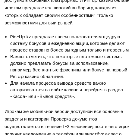
доступно в основных платформах. И Pin up казино онлайн
игрокам предлагается широкий выбор игр, каждая из
которых обладает своими особенностями” “только
возможностями для выигрышей.
Pin-Up kz предлагает всем пользователям щедрую
систему бонусов и ежедневно акции, которые делают
процесс ставок но более выгодным только интересным.
Важны отметить, что некоторые платежные системы
должно предлагать бонусы за использование,
например, бесплатные фриспины или бонус на первый
Pin up казино обналичил.
Для начала процесса вывода средств важно
авторизоваться на сайте казино и перейдет в раздел
«Касса» или «Вывод средств».
Игрокам же мобильной версии доступной все основные
разделы и категории. Проверка документов
осуществляется в течение 1-2 мгновений, после чего игрок
получит уведомление а телефон или вирстбук адрес о