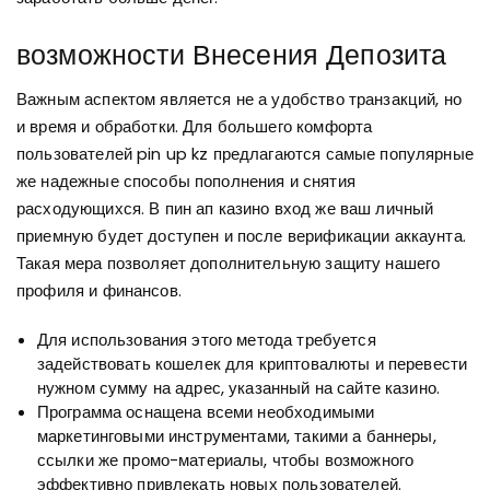
возможности Внесения Депозита
Важным аспектом является не а удобство транзакций, но
и время и обработки. Для большего комфорта
пользователей pin up kz предлагаются самые популярные
же надежные способы пополнения и снятия
расходующихся. В пин ап казино вход же ваш личный
приемную будет доступен и после верификации аккаунта.
Такая мера позволяет дополнительную защиту нашего
профиля и финансов.
Для использования этого метода требуется
задействовать кошелек для криптовалюты и перевести
нужном сумму на адрес, указанный на сайте казино.
Программа оснащена всеми необходимыми
маркетинговыми инструментами, такими а баннеры,
ссылки же промо-материалы, чтобы возможного
эффективно привлекать новых пользователей.