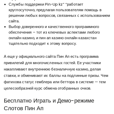
Службы поддержки Pin-Up kz” “работает
круглосуточно, предлагая пользователям помощь в
решении любых вопросов, связанных с использованием
сайта.
Выбор доверенного и качественного программного
обеспечения – тот из ключевых аспектами любого
онлайн казино, и пин ап казино онлайн казахстан
тщательно подходит к этому вопросу.
А еще у официального сайта Пин Ап есть программа
привилегий для многочисленных гостей. Ее участники
накапливают внутреннюю безналичную казино, делая
ставки, и обменивают их баллы на подлинные призы. Чем
фатихова статус гемблера или беттора в системе — тем
целесообразней курс обмена отобранных очков.
Бесплатно Играть и Демо-режиме
Слотов Пин Ап