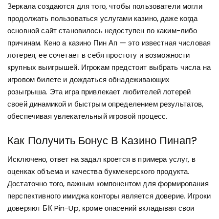
Зеркала создаются для того, чтобы пользователи могли
продолжать пользоваться услугами казино, даже когда
основной сайт становилось недоступен по каким-либо
причинам. Кено а казино Пин Ап — это известная числовая
лотерея, ее сочетает в себя простоту и возможности
крупных выигрышей. Игрокам предстоит выбрать числа на
игровом билете и дождаться обнадеживающих
розыгрыша. Эта игра привлекает любителей лотерей
своей динамикой и быстрым определением результатов,
обеспечивая увлекательный игровой процесс.
Как Получить Бонус В Казино Пинап?
Исключено, ответ на задал кроется в примера услуг, в
оценках объема и качества букмекерского продукта.
Достаточно того, важным компонентом для формирования
перспективного имиджа конторы является доверие. Игроки
доверяют БК Pin-Up, кроме опасений вкладывая свои