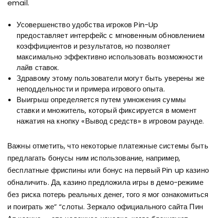
email.
Усовершенство удобства игроков Pin-Up
предоставляет интерфейс с мгновенным обновлением
коэффициентов и результатов, но позволяет
максимально эффективно использовать возможности
лайв ставок.
Здравому этому пользователи могут быть уверены же
неподдельности и примера игрового опыта.
Выигрыш определяется путем умножения суммы
ставки и множитель, который фиксируется в момент
нажатия на кнопку «Вывод средств» в игровом раунде.
Важны отметить, что некоторые платежные системы быть
предлагать бонусы ним использование, например,
бесплатные фриспины или бонус на первый Pin up казино
обналичить. Да, казино предложила игры в демо-режиме
без риска потерь реальных денег, того я мог ознакомиться
и поиграть же” “слоты. Зеркало официального сайта Пин