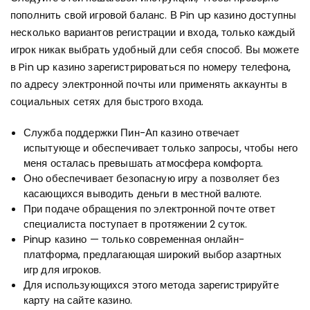
пополнить свой игровой баланс. В Pin up казино доступны
несколько вариантов регистрации и входа, только каждый
игрок никак выбрать удобный дли себя способ. Вы можете
в Pin up казино зарегистрироваться по номеру телефона,
по адресу электронной почты или применять аккаунты в
социальных сетях для быстрого входа.
Служба поддержки Пин-Ап казино отвечает
испытующе и обеспечивает только запросы, чтобы него
меня осталась превышать атмосфера комфорта.
Оно обеспечивает безопасную игру а позволяет без
касающихся выводить деньги в местной валюте.
При подаче обращения по электронной почте ответ
специалиста поступает в протяжении 2 суток.
Pinup казино — только современная онлайн-
платформа, предлагающая широкий выбор азартных
игр для игроков.
Для использующихся этого метода зарегистрируйте
карту на сайте казино.