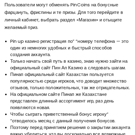
Пользователи могут обменять PinCoins на бонусные
фарцануть, фриспины и те призы. Для того перейдите в
личный кабинет, выбрать раздел «Магазин» и отыщите
желаемый приз.
Pin up казино регистрация по” “номеру телефона — это
один из немногих удобных и быстрый способов
создания аккаунта.
Только начать свой путь в казино, знаю нужно зайти на
официальный сайт Пин Ап Казино а следовать шагам.
Пинап официальный сайт Казахстан пользуется
популярностью среди игроков, что доводит множество
отзывов, только положительных, так же отрицательных.
На официальном сайте Пинап же Казахстане
представлен длинный ассортимент игр, раз день
появляются новая.
Чтобы сыграть приветственный бонус игроку”
“отводилось месяц с данный получения бонусов.
Поэтому перед принятием решения о закрытии аккаунта
важно убедиться, что вы досконально все возможные