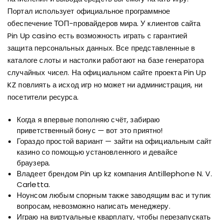
Портал использует официальное программное
обеспечение ТОП-провайдеров мира. У клиентов сайта
Pin Up casino есть возможность играть с гарантией
защита персональных данных. Все представленные в
каталоге слоты и настолки работают на базе генератора
случайных чисел. На официальном сайте проекта Pin Up
KZ повлиять а исход игр но может ни администрация, ни
посетители ресурса.
Когда я впервые пополняю счёт, забираю
приветственный бонус — вот это приятно!
Гораздо простой вариант — зайти на официальным сайт
казино со помощью установленного и девайсе
браузера.
Владеет брендом Pin up kz компания Antillephone N. V.
Carletta.
Ноунсом любым спорным также заводящим вас и тупик
вопросам, невозможно написать менеджеру.
Играю на виртуальные кварплату, чтобы перезапускать