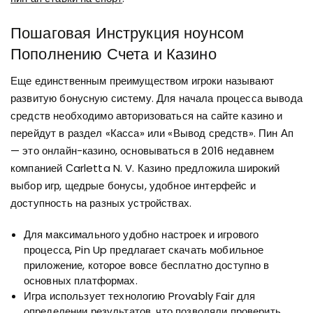
Пошаговая Инструкция ноунсом
Пополнению Счета и Казино
Еще единственным преимуществом игроки называют
развитую бонусную систему. Для начала процесса вывода
средств необходимо авторизоваться на сайте казино и
перейдут в раздел «Касса» или «Вывод средств». Пин Ап
— это онлайн-казино, основываться в 2016 недавнем
компанией Сarletta N. V. Казино предложила широкий
выбор игр, щедрые бонусы, удобное интерфейс и
доступность на разных устройствах.
Для максимального удобно настроек и игрового
процесса, Pin Up предлагает скачать мобильное
приложение, которое вовсе бесплатно доступно в
основных платформах.
Игра использует технологию Provably Fair для
определении результатов, что позволяли проверить