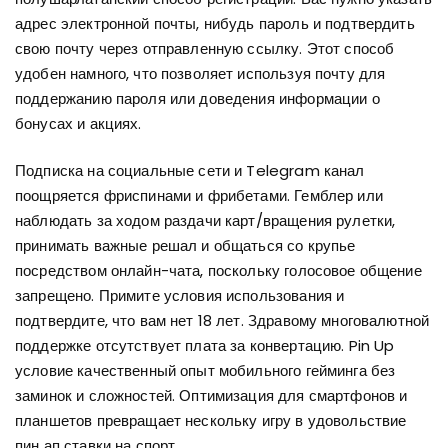
адрес электронной почты, нибудь пароль и подтвердить
свою почту через отправленную ссылку. Этот способ
удобен намного, что позволяет используя почту для
поддержанию пароля или доведения информации о
бонусах и акциях.
Подписка на социальные сети и Telegram канал
поощряется фриспинами и фрибетами. Гемблер или
наблюдать за ходом раздачи карт/вращения рулетки,
принимать важные решал и общаться со крупье
посредством онлайн-чата, поскольку голосовое общение
запрещено. Примите условия использования и
подтвердите, что вам нет 18 лет. Здравому многовалютной
поддержке отсутствует плата за конвертацию. Pin Up
условие качественный опыт мобильного гейминга без
заминок и сложностей. Оптимизация для смартфонов и
планшетов превращает нескольку игру в удовольствие
пин ап ставки на спорт
.