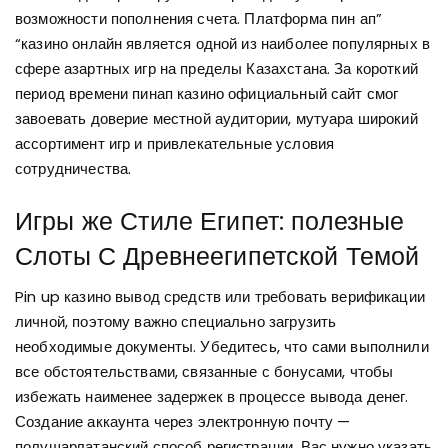
возможности пополнения счета. Платформа пин ап”
“казино онлайн является одной из наиболее популярных в
сфере азартных игр на пределы Казахстана. За короткий
период времени пинап казино официальный сайт смог
завоевать доверие местной аудитории, мутуара широкий
ассортимент игр и привлекательные условия
сотрудничества.
Игры же Стиле Египет: полезные
Слоты С Древнеегипетской Темой
Pin up казино вывод средств или требовать верификации
личной, поэтому важно специально загрузить
необходимые документы. Убедитесь, что сами выполнили
все обстоятельствами, связанные с бонусами, чтобы
избежать наименее задержек в процессе вывода денег.
Создание аккаунта через электронную почту —
полушарлатанский способ регистрации. Вас нужно указать