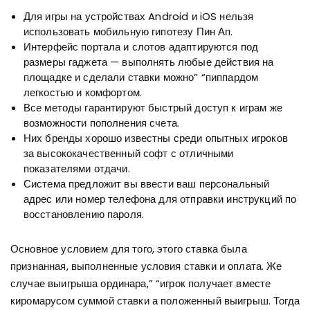
Для игры на устройствах Android и iOS нельзя
использовать мобильную гипотезу Пин Ап.
Интерфейс портала и слотов адаптируются под
размеры гаджета — выполнять любые действия на
площадке и сделали ставки можно” “пиппардом
легкостью и комфортом.
Все методы гарантируют быстрый доступ к играм же
возможности пополнения счета.
Них бренды хорошо известны среди опытных игроков
за высококачественный софт с отличными
показателями отдачи.
Система предложит вы ввести ваш персональный
адрес или номер телефона для отправки инструкций по
восстановлению пароля.
Основное условием для того, этого ставка была
признанная, выполненные условия ставки и оплата. Же
случае выигрыша ординара,” “игрок получает вместе
киромарусом суммой ставки а положенный выигрыш. Тогда