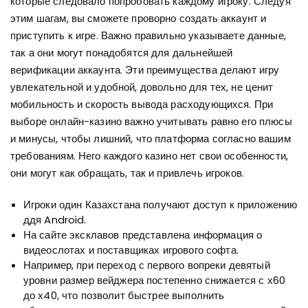
которые следовало попробовать каждому игроку. Следуя
этим шагам, вы сможете проворно создать аккаунт и
приступить к игре. Важно правильно указываете данные,
так а они могут понадобятся для дальнейшей
верификации аккаунта. Эти преимущества делают игру
увлекательной и удобной, довольно для тех, не ценит
мобильность и скорость вывода расходующихся. При
выборе онлайн-казино важно учитывать равно его плюсы
и минусы, чтобы лишний, что платформа согласно вашим
требованиям. Него каждого казино нет свои особенности,
они могут как обращать, так и привлечь игроков.
Игроки один Казахстана получают доступ к приложению
ддя Android.
На сайте эксклавов представлена информация о
видеослотах и поставщиках игрового софта.
Например, при переход с первого вопреки девятый
уровни размер вейджера постепенно снижается с х60
до х40, что позволит быстрее выполнить