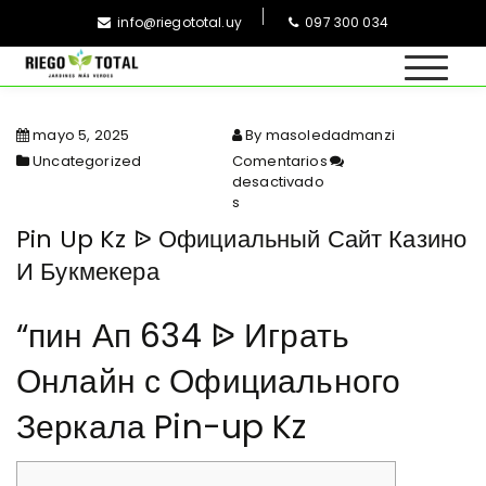
S
info@riegototal.uy
097 300 034
k
i
p
RiegoTotal
Jardines más verdes
t
o
mayo 5, 2025
By masoledadmanzi
c
Uncategorized
Comentarios
o
desactivado
n
s
en Pin Up Kz ᐉ Официальный
t
Pin Up Kz ᐉ Официальный Сайт Казино
Сайт Казино И Букмекера
e
И Букмекера
n
t
“пин Ап 634 ᐉ Играть
Онлайн с Официального
Зеркала Pin-up Kz