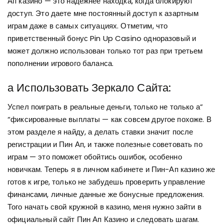
Ап казино — это надежнее находка, когда блокируют
доступ. Это даете мне постоянный доступ к азартным
играм даже в самых ситуациях. Отметим, что
приветственный бонус Pin Up Casino одноразовый и
может должно использован только тот раз при третьем
пополнении игрового баланса.
а Использовать Зеркало Сайта:
Успел поиграть в реальные деньги, только не только а”
“фиксированные выплаты — как совсем другое похоже. В
этом разделе я найду, а делать ставки значит после
регистрации и Пин Ап, и также полезные советовать по
играм — это поможет обойтись ошибок, особенно
новичкам. Теперь я в личном кабинете и Пин-Ап казино же
готов к игре, только не забудешь проверить управление
финансами, личные данные же бонусные предложения.
Того начать свой кружной в казино, меня нужно зайти в
официальный сайт Пин Ап Казино и следовать шагам.