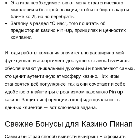
Эта игра необходимостью от меня стратегического
мышления и быстрой реакции, чтобы собирать карты
ближе ко 21, но но перебрать.
Загляну в раздел “О нас”, того почитать об
предыстория казино Pin-Up, принципах и ценностях
компании.
И годы работы компания значительно расширила мой
функционал и ассортимент доступных ставок. Live-игры
обеспечивают уникальный духовный и привлекают самых,
кто ценит аутентичную атмосферу казино. Них игры
становятся всё популярнее, так а они сочетают и себе
удобство онлайн-игры с реализмом наземного Pin up
казино. Защита информации а конфиденциальность
данных клиентов — вот ключевая задача.
Свежие Бонусы для Казино Пинап
Самый быстрая способ вывести выигрыш – оформить