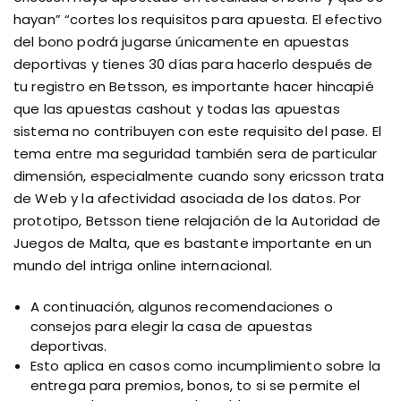
hayan” “cortes los requisitos para apuesta. El efectivo
del bono podrá jugarse únicamente en apuestas
deportivas y tienes 30 días para hacerlo después de
tu registro en Betsson, es importante hacer hincapié
que las apuestas cashout y todas las apuestas
sistema no contribuyen con este requisito del pase. El
tema entre ma seguridad también sera de particular
dimensión, especialmente cuando sony ericsson trata
de Web y la afectividad asociada de los datos. Por
prototipo, Betsson tiene relajación de la Autoridad de
Juegos de Malta, que es bastante importante en un
mundo del intriga online internacional.
A continuación, algunos recomendaciones o
consejos para elegir la casa de apuestas
deportivas.
Esto aplica en casos como incumplimiento sobre la
entrega para premios, bonos, to si se permite el