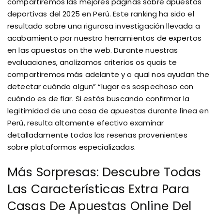
compartiremos las mejores páginas sobre apuestas
deportivas del 2025 en Perú. Este ranking ha sido el
resultado sobre una rigurosa investigación llevada a
acabamiento por nuestro herramientas de expertos
en las apuestas on the web. Durante nuestras
evaluaciones, analizamos criterios os quais te
compartiremos más adelante y o qual nos ayudan the
detectar cuándo algun” “lugar es sospechoso con
cuándo es de fiar. Si estás buscando confirmar la
legitimidad de una casa de apuestas durante línea en
Perú, resulta altamente efectivo examinar
detalladamente todas las reseñas provenientes
sobre plataformas especializadas.
Más Sorpresas: Descubre Todas
Las Características Extra Para
Casas De Apuestas Online Del