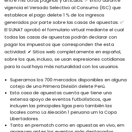
entre mis otras páginas y artículos. ✅ Entró durante
vigencia el Versado Selectivo al Consumo (ISC) que
establece el pago delete 1 % de los ingresos
generados por parte sobre las casas de apuestas. ✅
El SUNAT aprobó el formulario virtual mediante el cual
todas las casas de apuestas podrán declarar con
pagar los impuestos que corresponden the esta
actividad. ✔︎ Sitios web completamente en español,
sobre los que, incluso, se usan expresiones cotidianas
para la cual haya más naturalidad con los usuarios.
Superamos los 700 mercados disponibles en alguna
cotejo de una Primera División delete Perú.
Esta casa de apuestas cuenta que tiene una
extensa apoyo de eventos futbolísticos, que
incluyen las principales ligas pero también las
locales como La Aleación 1 peruana um la Copa
Libertadores.
Tanto en prematch como en apuestas en vivo, em
aparecen antes los eventos más destacados,