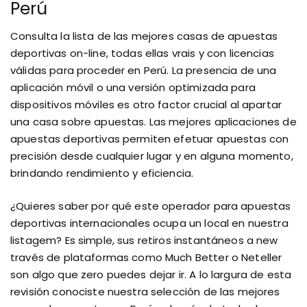
Perú
Consulta la lista de las mejores casas de apuestas
deportivas on-line, todas ellas vrais y con licencias
válidas para proceder en Perú. La presencia de una
aplicación móvil o una versión optimizada para
dispositivos móviles es otro factor crucial al apartar
una casa sobre apuestas. Las mejores aplicaciones de
apuestas deportivas permiten efetuar apuestas con
precisión desde cualquier lugar y en alguna momento,
brindando rendimiento y eficiencia.
¿Quieres saber por qué este operador para apuestas
deportivas internacionales ocupa un local en nuestra
listagem? Es simple, sus retiros instantáneos a new
través de plataformas como Much Better o Neteller
son algo que zero puedes dejar ir. A lo largura de esta
revisión conociste nuestra selección de las mejores