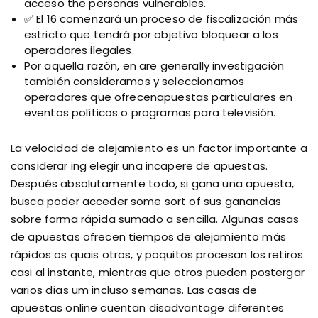
acceso the personas vulnerables.
✅ El 16 comenzará un proceso de fiscalización más
estricto que tendrá por objetivo bloquear a los
operadores ilegales.
Por aquella razón, en are generally investigación
también consideramos y seleccionamos
operadores que ofrecenapuestas particulares en
eventos políticos o programas para televisión.
La velocidad de alejamiento es un factor importante a
considerar ing elegir una incapere de apuestas.
Después absolutamente todo, si gana una apuesta,
busca poder acceder some sort of sus ganancias
sobre forma rápida sumado a sencilla. Algunas casas
de apuestas ofrecen tiempos de alejamiento más
rápidos os quais otros, y poquitos procesan los retiros
casi al instante, mientras que otros pueden postergar
varios días um incluso semanas. Las casas de
apuestas online cuentan disadvantage diferentes