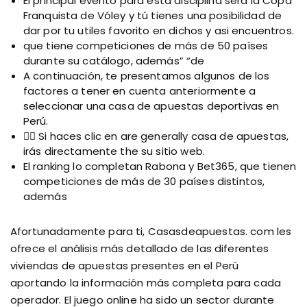
El principal evento para esta disciplina sera la Copa
Franquista de Vóley y tú tienes una posibilidad de
dar por tu utiles favorito en dichos y asi encuentros.
que tiene competiciones de más de 50 países
durante su catálogo, además” “de
A continuación, te presentamos algunos de los
factores a tener en cuenta anteriormente a
seleccionar una casa de apuestas deportivas en
Perú.
👉🏼 Si haces clic en are generally casa de apuestas,
irás directamente the su sitio web.
El ranking lo completan Rabona y Bet365, que tienen
competiciones de más de 30 países distintos,
además
Afortunadamente para ti, Casasdeapuestas. com les
ofrece el análisis más detallado de las diferentes
viviendas de apuestas presentes en el Perú
aportando la información más completa para cada
operador. El juego online ha sido un sector durante