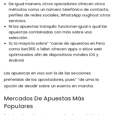
De igual manera, otros operadores ofrecen otros
métodos como un número telefónico de contacto,
perfiles de redes sociales, WhatsApp oughout otros
servicios.
Ni las apuestas tranquilo funcionan igual o qual las
apuestas combinadas con más sobre una
selección.
Sí, la mayoría sobre” “casas de apuestas en Perú
como bet365 o 1xBet ofrecen apps o sitios web
optimizados afin de dispositivos móviles iOS y
Android.
Las apuestas en vivo son la de las secciones
preferidas de los apostadores, pues” “de uma la
opción de decidir sobre un evento en marcha.
Mercados De Apuestas Más
Populares