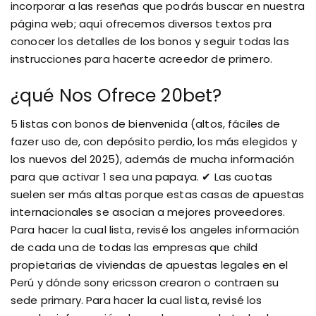
incorporar a las reseñas que podrás buscar en nuestra
página web; aquí ofrecemos diversos textos pra
conocer los detalles de los bonos y seguir todas las
instrucciones para hacerte acreedor de primero.
¿qué Nos Ofrece 20bet?
5 listas con bonos de bienvenida (altos, fáciles de
fazer uso de, con depósito perdio, los más elegidos y
los nuevos del 2025), además de mucha información
para que activar 1 sea una papaya. ✔︎ Las cuotas
suelen ser más altas porque estas casas de apuestas
internacionales se asocian a mejores proveedores.
Para hacer la cual lista, revisé los angeles información
de cada una de todas las empresas que child
propietarias de viviendas de apuestas legales en el
Perú y dónde sony ericsson crearon o contraen su
sede primary. Para hacer la cual lista, revisé los