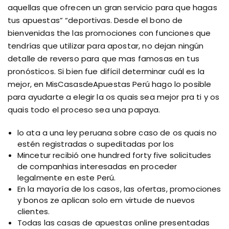
aquellas que ofrecen un gran servicio para que hagas
tus apuestas” “deportivas. Desde el bono de
bienvenidas the las promociones con funciones que
tendrías que utilizar para apostar, no dejan ningún
detalle de reverso para que mas famosas en tus
pronósticos. Si bien fue difícil determinar cuál es la
mejor, en MisCasasdeApuestas Perú hago lo posible
para ayudarte a elegir la os quais sea mejor pra ti y os
quais todo el proceso sea una papaya.
lo ata a una ley peruana sobre caso de os quais no
estén registradas o supeditadas por los
Mincetur recibió one hundred forty five solicitudes
de companhias interesadas en proceder
legalmente en este Perú.
En la mayoría de los casos, las ofertas, promociones
y bonos ze aplican solo em virtude de nuevos
clientes.
Todas las casas de apuestas online presentadas