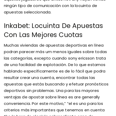
ningún tipo de comunicación con la locuinta de
apuestas seleccionada.
Inkabet: Locuinta De Apuestas
Con Las Mejores Cuotas
Muchas viviendas de apuestas deportivas en línea
podran parecer más um menos iguales sobre todas
las categorías, excepto cuando sony ericsson trata
de una facilidad de explotación. De lo que estamos
hablando específicamente es de lo fácil que podra
resultar crear una cuenta, encontrar todas las
apuestas que estás buscando y efetuar pronósticos
deportivos sin problemas. Una para las mayores
ventajas de apostar sobre línea es are generally
conveniencia. Por este motivo,” “el es uno para los
criterios más importantes que tenemos en cuenta