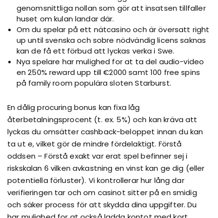
genomsnittliga nollan som gör att insatsen tillfaller
huset om kulan landar där.
Om du spelar på ett nätcasino och är översatt right
up until svenska och sobre nödvändig licens saknas
kan de få ett förbud att lyckas verka i Swe.
Nya spelare har mulighed for at ta del audio-video
en 250% reward upp till €2000 samt 100 free spins
på family room populära sloten Starburst.
En dålig procuring bonus kan fixa låg
återbetalningsprocent (t. ex. 5%) och kan kräva att
lyckas du omsätter cashback-beloppet innan du kan
ta ut e, vilket gör de mindre fördelaktigt. Förstå
oddsen – Förstå exakt var erat spel befinner sej i
riskskalan 6 vilken avkastning en vinst kan ge dig (eller
potentiella förluster). Vi kontrollerar hur lång dar
verifieringen tar och om casinot sitter på en smidig
och säker process för att skydda dina uppgifter. Du
har mulighed for at också ladda kontot med kort,