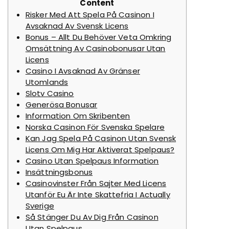
Content
Risker Med Att Spela På Casinon I
Avsaknad Av Svensk Licens
Bonus – Allt Du Behöver Veta Omkring
Omsättning Av Casinobonusar Utan
Licens
Casino I Avsaknad Av Gränser
Utomlands
Slotv Casino
Generösa Bonusar
Information Om Skribenten
Norska Casinon För Svenska Spelare
Kan Jag Spela På Casinon Utan Svensk
Licens Om Mig Har Aktiverat Spelpaus?
Casino Utan Spelpaus Information
Insättningsbonus
Casinovinster Från Sajter Med Licens
Utanför Eu Är Inte Skattefria I Actually
Sverige
Så Stänger Du Av Dig Från Casinon
Utan Spelpaus