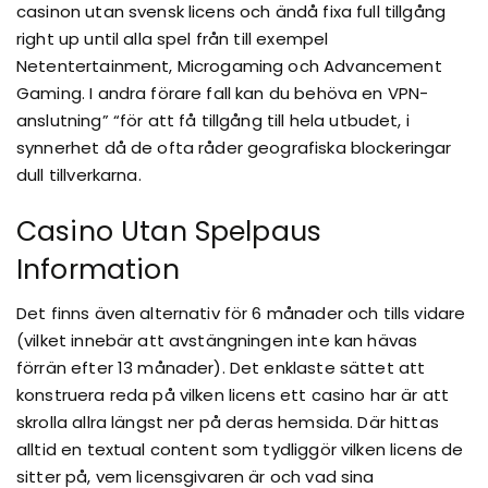
casinon utan svensk licens och ändå fixa full tillgång
right up until alla spel från till exempel
Netentertainment, Microgaming och Advancement
Gaming. I andra förare fall kan du behöva en VPN-
anslutning” “för att få tillgång till hela utbudet, i
synnerhet då de ofta råder geografiska blockeringar
dull tillverkarna.
Casino Utan Spelpaus
Information
Det finns även alternativ för 6 månader och tills vidare
(vilket innebär att avstängningen inte kan hävas
förrän efter 13 månader). Det enklaste sättet att
konstruera reda på vilken licens ett casino har är att
skrolla allra längst ner på deras hemsida. Där hittas
alltid en textual content som tydliggör vilken licens de
sitter på, vem licensgivaren är och vad sina