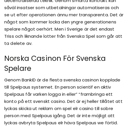
decentraliserad teknik. Genom smarta kontrakt kan
såväl insatser som utbetalningar automatiseras och
se ut efter operationen ännu mer transparenta. Det är
något som kommer locka den yngre generationens
spelare något oerhört. Men i Sverige är det endast
Triss och liknande lotter från Svenska Spel som går att
ta delete av.
Norska Casinon För Svenska
Spelare
Genom BankID är de flesta svenska casinon kopplade
till Spelpaus systemet. En person scientif en aktiv
Spelpaus får varken logga in eller” “frambringa ett
konto på ett svenskt casino. Det är ej heller tillåtet att
lyckas skicka ut reklam om spel elr casino till sobre
person med Spelpaus igång. Det är inte möjligt att
lyckas avbryta Spelpaus elr häva Spelpaus we förtid.