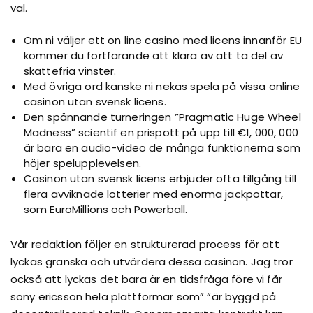
val.
Om ni väljer ett on line casino med licens innanför EU
kommer du fortfarande att klara av att ta del av
skattefria vinster.
Med övriga ord kanske ni nekas spela på vissa online
casinon utan svensk licens.
Den spännande turneringen ”Pragmatic Huge Wheel
Madness” scientif en prispott på upp till €1, 000, 000
är bara en audio-video de många funktionerna som
höjer spelupplevelsen.
Casinon utan svensk licens erbjuder ofta tillgång till
flera avviknade lotterier med enorma jackpottar,
som EuroMillions och Powerball.
Vår redaktion följer en strukturerad process för att
lyckas granska och utvärdera dessa casinon. Jag tror
också att lyckas det bara är en tidsfråga före vi får
sony ericsson hela plattformar som” “är byggd på