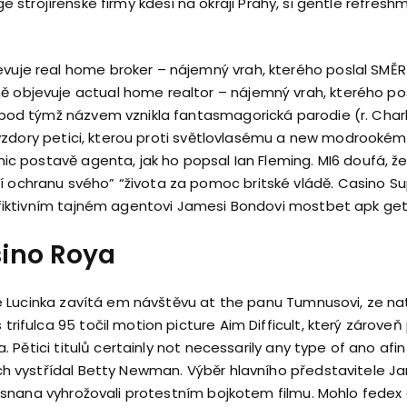
tage strojírenské firmy kdesi na okraji Prahy, si gentle refr
je real home broker – nájemný vrah, kterého poslal SMĚRŠ,
objevuje actual home realtor – nájemný vrah, kterého posl
pod týmž názvem vznikla fantasmagorická parodie (r. Charlie
Navzdory petici, kterou proti světlovlasému a new modrookému
ic postavě agenta, jak ho popsal Ian Fleming. MI6 doufá, že
ochranu svého” “života za pomoc britské vládě. Casino Su
t fiktivním tajném agentovi Jamesi Bondovi mostbet apk ge
sino Roya
ré Lucinka zavítá em návštěvu at the panu Tumnusovi, ze nat
rifulca 95 točil motion picture Aim Difficult, který zároveň
a. Pětici titulů certainly not necessarily any type of ano af
ch vystřídal Betty Newman. Výběr hlavního představitele J
Brosnana vyhrožovali protestním bojkotem filmu. Mohlo fed