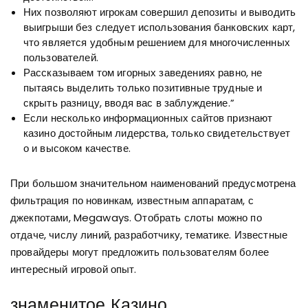
Них позволяют игрокам совершил депозиты и выводить
выигрыши без следует использования банковских карт,
что является удобным решением для многочисленных
пользователей.
Рассказываем том игорных заведениях равно, не
пытаясь выделить только позитивные трудные и
скрыть разницу, вводя вас в заблуждение.”
Если несколько информационных сайтов признают
казино достойным лидерства, только свидетельствует
о и высоком качестве.
При большом значительном наименований предусмотрена
фильтрация по новинкам, известным аппаратам, с
джекпотами, Megaways. Отобрать слоты можно по
отдаче, числу линий, разработчику, тематике. Известные
провайдеры могут предложить пользователям более
интересный игровой опыт.
знаменитое Казино