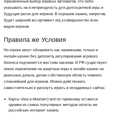
ограниченный выбор игровых автоматов, это либо
указывать на и непригодность для долгосрочной игры и
будущие риски для игроков. В хорошем казино, напротив,
будет широкий ассортимент игр усовершенство всех
видов игроков.
Правила же Условия
Но игроки могут обозревать как наземными, только и
онлайн казино без депозита, регулирование игрового
бизнеса подчиняется жестким законам. И РФ существуют
некие ограничения на азартные игры и онлайн казино на
реальные деньги, делая собственную область немного
сложнейшей для игроков. Можно действовать
самостоятельно и рискнуть играть в ненадежных сайтах.
Карты Visa и MasterCard по-прежнему остаются
одними из самых популярных методов оплаты же
российских интернет казино.