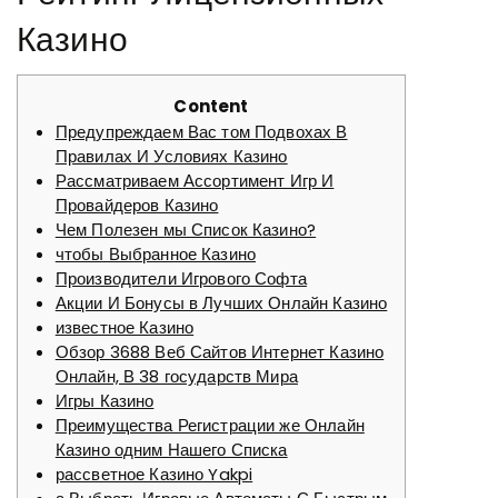
Казино
Content
Предупреждаем Вас том Подвохах В
Правилах И Условиях Казино
Рассматриваем Ассортимент Игр И
Провайдеров Казино
Чем Полезен мы Список Казино?
чтобы Выбранное Казино
Производители Игрового Софта
Акции И Бонусы в Лучших Онлайн Казино
известное Казино
Обзор 3688 Веб Сайтов Интернет Казино
Онлайн, В 38 государств Мира
Игры Казино
Преимущества Регистрации же Онлайн
Казино одним Нашего Списка
рассветное Казино Yakpi