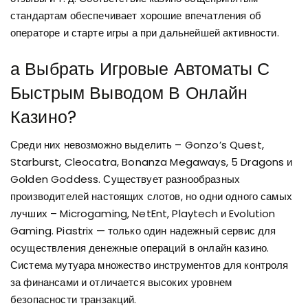
стандартам обеспечивает хорошие впечатления об
операторе и старте игры а при дальнейшей активности.
а Выбрать Игровые Автоматы С
Быстрым Выводом В Онлайн
Казино?
Среди них невозможно выделить – Gonzo’s Quest,
Starburst, Cleoсatra, Bonanza Megaways, 5 Dragons и
Golden Goddess. Существует разнообразных
производителей настоящих слотов, но одни одного самых
лучших – Microgaming, NetEnt, Playtech и Evolution
Gaming. Piastrix — только один надежный сервис для
осуществления денежные операций в онлайн казино.
Система мутуара множество инструментов для контроля
за финансами и отличается высоких уровнем
безопасности транзакций.