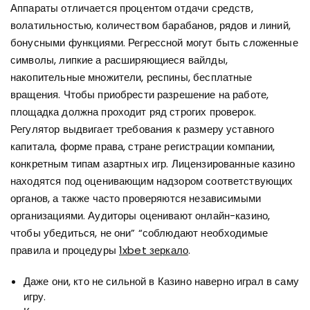
Аппараты отличается процентом отдачи средств,
волатильностью, количеством барабанов, рядов и линий,
бонусными функциями. Регрессной могут быть сложенные
символы, липкие а расширяющиеся вайлды,
накопительные множители, респины, бесплатные
вращения. Чтобы приобрести разрешение на работе,
площадка должна проходит ряд строгих проверок.
Регулятор выдвигает требования к размеру уставного
капитала, форме права, стране регистрации компании,
конкретным типам азартных игр. Лицензированные казино
находятся под оценивающим надзором соответствующих
органов, а также часто проверяются независимыми
организациями. Аудиторы оценивают онлайн-казино,
чтобы убедиться, не они” “соблюдают необходимые
правила и процедуры
1xbet зеркало
.
Даже они, кто не сильной в Казино наверно играл в саму
игру.