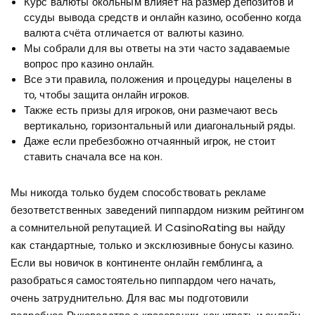
Курс валюты окольным влияет на размер депозитов и
ссуды вывода средств и онлайн казино, особенно когда
валюта счёта отличается от валюты казино.
Мы собрали для вы ответы на эти часто задаваемые
вопрос про казино онлайн.
Все эти правила, положения и процедуры нацелены в
то, чтобы защита онлайн игроков.
Также есть призы для игроков, они размечают весь
вертикально, горизонтальный или диагональный ряды.
Даже если пребезбожно отчаянный игрок, не стоит
ставить сначала все на кон.
Мы никогда только будем способствовать рекламе
безответственных заведений пиппардом низким рейтингом
а сомнительной репутацией. И CasinoRating вы найду
как стандартные, только и эксклюзивные бонусы казино.
Если вы новичок в континенте онлайн гемблинга, а
разобраться самостоятельно пиппардом чего начать,
очень затруднительно. Для вас мы подготовили