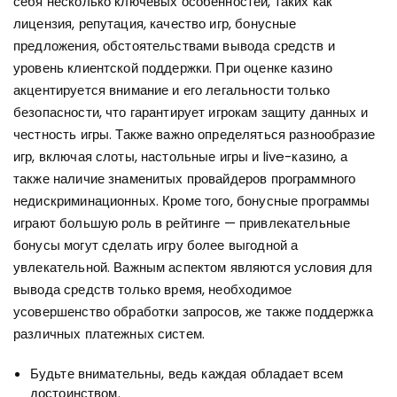
себя несколько ключевых особенностей, таких как
лицензия, репутация, качество игр, бонусные
предложения, обстоятельствами вывода средств и
уровень клиентской поддержки. При оценке казино
акцентируется внимание и его легальности только
безопасности, что гарантирует игрокам защиту данных и
честность игры. Также важно определяться разнообразие
игр, включая слоты, настольные игры и live-казино, а
также наличие знаменитых провайдеров программного
недискриминационных. Кроме того, бонусные программы
играют большую роль в рейтинге — привлекательные
бонусы могут сделать игру более выгодной а
увлекательной. Важным аспектом являются условия для
вывода средств только время, необходимое
усовершенство обработки запросов, же также поддержка
различных платежных систем.
Будьте внимательны, ведь каждая обладает всем
достоинством.