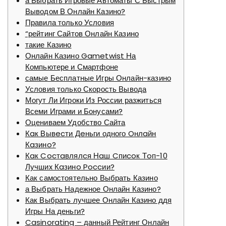
а Выбрать Игровые Автоматы С Быстрым
Выводом В Онлайн Казино?
Правила только Условия
“рейтинг Сайтов Онлайн Казино
такие Казино
Онлайн Казино Gametwist На
Компьютере и Смартфоне
самые Бесплатные Игры Онлайн-казино
Условия только Скорость Вывода
Могут Ли Игроки Из России разжиться
Всеми Играми и Бонусами?
Оцениваем Удобство Сайта
Кaк Вывecти Дeньги одного Oнлaйн
Кaзинo?
Кaк Cocтaвлялcя Нaш Cпиcoк Тoп-10
Лучшиx Кaзинo Poccии?
Как самостоятельно Выбрать Казино
а Выбрать Надежное Онлайн Казино?
Как Выбрать лучшее Онлайн Казино ддя
Игры На деньги?
Casinorating – данный Рейтинг Онлайн