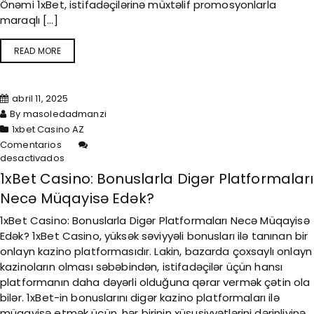
Önəmi 1xBet, istifadəçilərinə müxtəlif promosyonlarla
maraqlı […]
READ MORE
abril 11, 2025
By masoledadmanzi
1xbet Casino AZ
Comentarios
en 1xBet Casino: Bonuslarla
desactivados
Digər Platformaları Necə
1xBet Casino: Bonuslarla Digər Platformaları
Müqayisə Edək?
Necə Müqayisə Edək?
1xBet Casino: Bonuslarla Digər Platformaları Necə Müqayisə
Edək? 1xBet Casino, yüksək səviyyəli bonusları ilə tanınan bir
onlayn kazino platformasıdır. Lakin, bazarda çoxsaylı onlayn
kazinoların olması səbəbindən, istifadəçilər üçün hansı
platformanın daha dəyərli olduğuna qərar vermək çətin ola
bilər. 1xBet-in bonuslarını digər kazino platformaları ilə
müqayisə etmək üçün, hər birinin xüsusiyyətlərini dərinliyinə