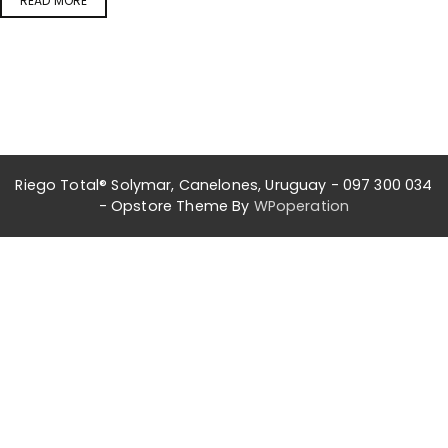
READ MORE
Riego Total® Solymar, Canelones, Uruguay - 097 300 034
- Opstore Theme By
WPoperation