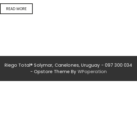
READ MORE
Riego Total® Solymar, Canelones, Uruguay - 097 300 034
- Opstore Theme By
WPoperation