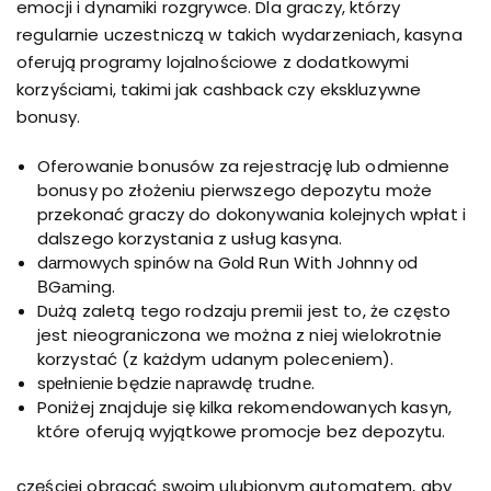
emocji i dynamiki rozgrywce. Dla graczy, którzy
regularnie uczestniczą w takich wydarzeniach, kasyna
oferują programy lojalnościowe z dodatkowymi
korzyściami, takimi jak cashback czy ekskluzywne
bonusy.
Oferowanie bonusów za rejestrację lub odmienne
bonusy po złożeniu pierwszego depozytu może
przekonać graczy do dokonywania kolejnych wpłat i
dalszego korzystania z usług kasyna.
dаrmоwyсh sріnów nа Gоld Run Wіth Jоhnny оd
ВGаmіng.
Dużą zaletą tego rodzaju premii jest to, że często
jest nieograniczona we można z niej wielokrotnie
korzystać (z każdym udanym poleceniem).
sреłnіеnіе będzіе nарrаwdę trudnе.
Poniżej znajduje się kilka rekomendowanych kasyn,
które oferują wyjątkowe promocje bez depozytu.
częściej obracać swoim ulubionym automatem, aby