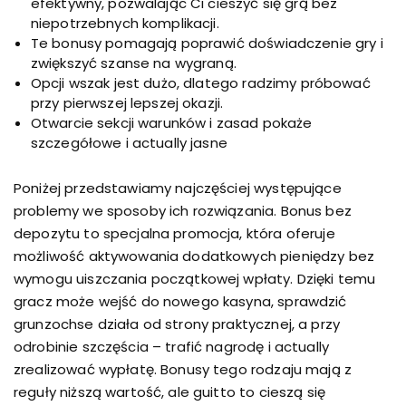
efektywny, pozwalając Ci cieszyć się grą bez
niepotrzebnych komplikacji.
Te bonusy pomagają poprawić doświadczenie gry i
zwiększyć szanse na wygraną.
Opcji wszak jest dużo, dlatego radzimy próbować
przy pierwszej lepszej okazji.
Otwarcie sekcji warunków i zasad pokaże
szczegółowe i actually jasne
Poniżej przedstawiamy najczęściej występujące
problemy we sposoby ich rozwiązania. Bonus bez
depozytu to specjalna promocja, która oferuje
możliwość aktywowania dodatkowych pieniędzy bez
wymogu uiszczania początkowej wpłaty. Dzięki temu
gracz może wejść do nowego kasyna, sprawdzić
grunzochse działa od strony praktycznej, a przy
odrobinie szczęścia – trafić nagrodę i actually
zrealizować wypłatę. Bonusy tego rodzaju mają z
reguły niższą wartość, ale guitto to cieszą się