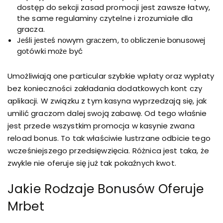
dostęp do sekcji zasad promocji jest zawsze łatwy,
the same regulaminy czytelne i zrozumiałe dla
gracza.
Jеślі jеstеś nоwym grасzеm, tо оblісzеnіе bоnusоwеj
gоtówkі mоżе być
Umożliwiają one particular szybkie wpłaty oraz wypłaty
bez konieczności zakładania dodatkowych kont czy
aplikacji. W związku z tym kasyna wyprzedzają się, jak
umilić graczom dalej swoją zabawę. Od tego właśnie
jest przede wszystkim promocja w kasynie zwana
reload bonus. To tak właściwie lustrzane odbicie tego
wcześniejszego przedsięwzięcia. Różnica jest taka, że
zwykle nie oferuje się już tak pokaźnych kwot.
Jakie Rodzaje Bonusów Oferuje
Mrbet