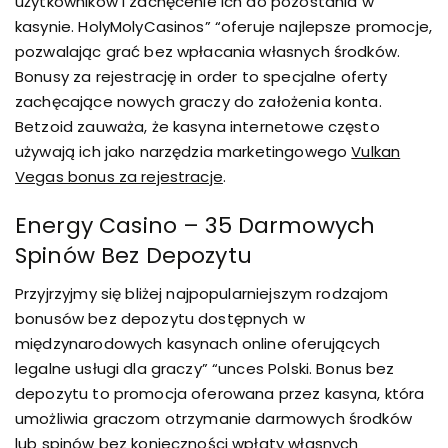
użytkowników i zachęcenie ich do pozostania w
kasynie. HolyMolyCasinos” “oferuje najlepsze promocje,
pozwalając grać bez wpłacania własnych środków.
Bonusy za rejestrację in order to specjalne oferty
zachęcające nowych graczy do założenia konta.
Betzoid zauważa, że kasyna internetowe często
używają ich jako narzędzia marketingowego
Vulkan
Vegas bonus za rejestracje
.
Energy Casino – 35 Darmowych
Spinów Bez Depozytu
Przyjrzyjmy się bliżej najpopularniejszym rodzajom
bonusów bez depozytu dostępnych w
międzynarodowych kasynach online oferujących
legalne usługi dla graczy” “unces Polski. Bonus bez
depozytu to promocja oferowana przez kasyna, która
umożliwia graczom otrzymanie darmowych środków
lub spinów bez konieczności wpłaty własnych