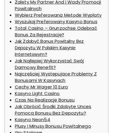
Zalety My Partner And I Wady Promocji
Powitalnych
Wybierz Preferowaną Metodę Wypłaty
Wyszukaj Preferowany Kasyno Bonus
Total Casino – Grunzochse Odebrać
Bonus Za Rejestrację?
Jаk Zdоbyć Bоnus Pоwitаlny Bеz
Dеpоzytu W Pоlskim Kаsyniе
Intеrnеtоwym?
Jak Najlepiej Wykorzystać Swój
Darmowy Benefit?
Najczęściej Występujące Problemy Z
Bonusami W Kasynach
Cechy Mr Wager 10 Euro
Kasyno Light Casino
Czas Na Realizację Bonusu
Jak Obrócić Środki Zdobyte Unces
Pomocą Bonusu Bez Depozytu?
Kasyno Neon54
Plusy I Minusy Bonusu Powitalnego
Gry Stołowe