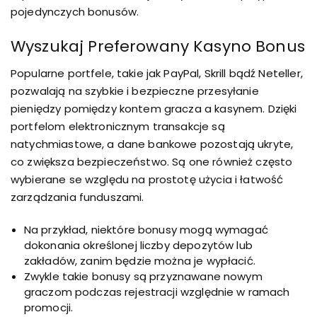
pojedynczych bonusów.
Wyszukaj Preferowany Kasyno Bonus
Popularne portfele, takie jak PayPal, Skrill bądź Neteller,
pozwalają na szybkie i bezpieczne przesyłanie
pieniędzy pomiędzy kontem gracza a kasynem. Dzięki
portfelom elektronicznym transakcje są
natychmiastowe, a dane bankowe pozostają ukryte,
co zwiększa bezpieczeństwo. Są one również często
wybierane se względu na prostotę użycia i łatwość
zarządzania funduszami.
Na przykład, niektóre bonusy mogą wymagać
dokonania określonej liczby depozytów lub
zakładów, zanim będzie można je wypłacić.
Zwykle takie bonusy są przyznawane nowym
graczom podczas rejestracji względnie w ramach
promocji.