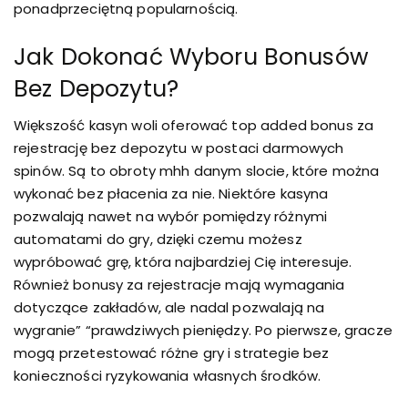
ponadprzeciętną popularnością.
Jak Dokonać Wyboru Bonusów
Bez Depozytu?
Większość kasyn woli oferować top added bonus za
rejestrację bez depozytu w postaci darmowych
spinów. Są to obroty mhh danym slocie, które można
wykonać bez płacenia za nie. Niektóre kasyna
pozwalają nawet na wybór pomiędzy różnymi
automatami do gry, dzięki czemu możesz
wypróbować grę, która najbardziej Cię interesuje.
Również bonusy za rejestracje mają wymagania
dotyczące zakładów, ale nadal pozwalają na
wygranie” “prawdziwych pieniędzy. Po pierwsze, gracze
mogą przetestować różne gry i strategie bez
konieczności ryzykowania własnych środków.