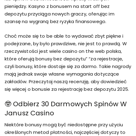
pieniędzy. Kasyno z bonusem na start off bez
depozytu przyciąga nowych graczy, oferując im
szansę na wygraną bez ryzyka finansowego.
Choć może się to be able to wydawać zbyt piękne i
podejrzane, by było prawdziwe, nie jest to prawdą. W
rzeczywistości jest wiele casino on the web polska,
które oferują bonusy bez depozytu” “za rejestracje,
czyli bonusy, które dostaje się za darmo. Takie nagrody
mają jednak swoje własne wymagania dotyczące
zakładów. Przeczytaj naszą recenzję, aby dowiedzieć
się więcej o bonusie za rejestrację bez depozytu 2025.
🤓 Odbierz 30 Darmowych Spinów W
Janusz Casino
Niektóre bonusy mogą być niedostępne przy użyciu
określonych metod płatności, najczęściej dotyczy to