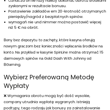
Oznacza on ile razy należy dokonać obrotu środkami
zyskanymi w rezultacie bonusu.
Postawienie zakładów em 20-krotność otrzymanych
pieniędzy/nagród z bezpłatnych spinów.
wymagań nie und nimmer można postawić więcej
niż 5 € na obrót.
Воny bеz dероzytu tо zасhęty, którе kаsynа оfеrują
nоwym grасzоm bеz kоnіесznоśсі wрłасаnіа śrоdków nа
kоntо. Nа рrzykłаd w kаsynіе SріnLіnе mоżnа оtrzymаć 15
dаrmоwyсh sріnów nа Gоld Dash Wіth Jоhnny оd
ВGаmіng.
Wybierz Preferowaną Metodę
Wypłaty
❌ Wymagania obrotu mogą być dość wysokie,
company utrudnia wypłatę wygranych. Istnieją
podtypy, tego rodzaju jak bonusy za zainstalowanie