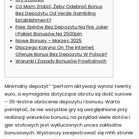
Co Mam Zrobić, Żeby Odebrać Bonus
Bez Depozytu Od Verde Gambling
Establishment?
Free Spinów Bez Depozytu Na Fire Joker
I Pakiet Bonusów Na 2500pln
Nowe Bonusy – Marzec 2025
Dlaczego Kasyno On The Internet
Oferuje Bonus Bez Depozytu W Polsce?
Warunki I Zasady Bonusów Powitalnych
Minimalny depozyt” “perform aktywacji wynosi twenty
euro, a wymagania dotyczące obrotu są dość surowe
– 35-krotne obrócenie depozytu i bonusu. Warto
pamiętać, że nie wszystkie gry są uwzględniane przy
realizacji warunków bonusu, na przykład wiele slotów i
gier stołowych jest wykluczonych unces zakładów
bonusowych. Wystarczy zarejestrować się mhh stronie