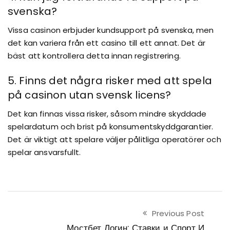
svenska?
Vissa casinon erbjuder kundsupport på svenska, men
det kan variera från ett casino till ett annat. Det är
bäst att kontrollera detta innan registrering.
5. Finns det några risker med att spela
på casinon utan svensk licens?
Det kan finnas vissa risker, såsom mindre skyddade
spelardatum och brist på konsumentskyddgarantier.
Det är viktigt att spelare väljer pålitliga operatörer och
spelar ansvarsfullt.
Previous Post
Мостбет Логин: Ставки и Спорт И