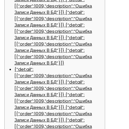
[{“order”:1009,”description”:”Ошибка
Записи Данных В БД”}]} {“detail”:
[{“order”:1009,”description”:”Ошибка
Записи Данных В БД”}]} {“detail”:
[{“order”:1009,”description”:”Ошибка
Записи Данных В БД”}]} {“detail”:
[{“order”:1009,”description”:”Ошибка
Записи Данных В БД”}]} {“detail”:
[{“order”:1009,”description”:”Ошибка
Записи Данных В БД”}]}
{“detail”:
[{“order”:1009,”description”:”Ошибка
Записи Данных В БД”}]} {“detail”:
[{“order”:1009,”description”:”Ошибка
Записи Данных В БД”}]} {“detail”:
[{“order”:1009,”description”:”Ошибка
Записи Данных В БД”}]} {“detail”:
[{“order”:1009,”description”:”Ошибка
Записи Данных В БД”}]} {“detail”:
[{“order”:1009,”description”:”Ошибка