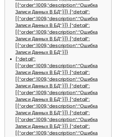
[{“order”:1009,”description”:”Ошибка
Записи Данных В БД”}]} {“detail”:
[{“order”:1009,”description”:”Ошибка
Записи Данных В БД”}]} {“detail”:
[{“order”:1009,”description”:”Ошибка
Записи Данных В БД”}]} {“detail”:
[{“order”:1009,”description”:”Ошибка
Записи Данных В БД”}]}
{“detail”:
[{“order”:1009,”description”:”Ошибка
Записи Данных В БД”}]} {“detail”:
[{“order”:1009,”description”:”Ошибка
Записи Данных В БД”}]} {“detail”:
[{“order”:1009,”description”:”Ошибка
Записи Данных В БД”}]} {“detail”:
[{“order”:1009,”description”:”Ошибка
Записи Данных В БД”}]} {“detail”:
[{“order”:1009,”description”:”Ошибка
Записи Данных В БД”}]} {“detail”:
[{“order”:1009,”description”:”Ошибка