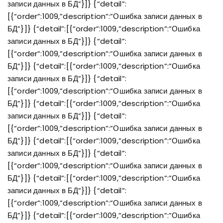
записи данных в БД”}]} {“detail”:
[{“order”:1009,”description”:”Ошибка записи данных в
БД”}]} {“detail”:[{“order”:1009,”description”:”Ошибка
записи данных в БД”}]} {“detail”:
[{“order”:1009,”description”:”Ошибка записи данных в
БД”}]} {“detail”:[{“order”:1009,”description”:”Ошибка
записи данных в БД”}]} {“detail”:
[{“order”:1009,”description”:”Ошибка записи данных в
БД”}]} {“detail”:[{“order”:1009,”description”:”Ошибка
записи данных в БД”}]} {“detail”:
[{“order”:1009,”description”:”Ошибка записи данных в
БД”}]} {“detail”:[{“order”:1009,”description”:”Ошибка
записи данных в БД”}]} {“detail”:
[{“order”:1009,”description”:”Ошибка записи данных в
БД”}]} {“detail”:[{“order”:1009,”description”:”Ошибка
записи данных в БД”}]} {“detail”:
[{“order”:1009,”description”:”Ошибка записи данных в
БД”}]} {“detail”:[{“order”:1009,”description”:”Ошибка