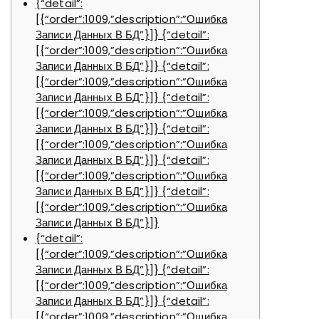
{“detail”:
[{“order”:1009,”description”:”Ошибка
Записи Данных В БД”}]} {“detail”:
[{“order”:1009,”description”:”Ошибка
Записи Данных В БД”}]} {“detail”:
[{“order”:1009,”description”:”Ошибка
Записи Данных В БД”}]} {“detail”:
[{“order”:1009,”description”:”Ошибка
Записи Данных В БД”}]} {“detail”:
[{“order”:1009,”description”:”Ошибка
Записи Данных В БД”}]} {“detail”:
[{“order”:1009,”description”:”Ошибка
Записи Данных В БД”}]} {“detail”:
[{“order”:1009,”description”:”Ошибка
Записи Данных В БД”}]}
{“detail”:
[{“order”:1009,”description”:”Ошибка
Записи Данных В БД”}]} {“detail”:
[{“order”:1009,”description”:”Ошибка
Записи Данных В БД”}]} {“detail”:
[{“order”:1009,”description”:”Ошибка