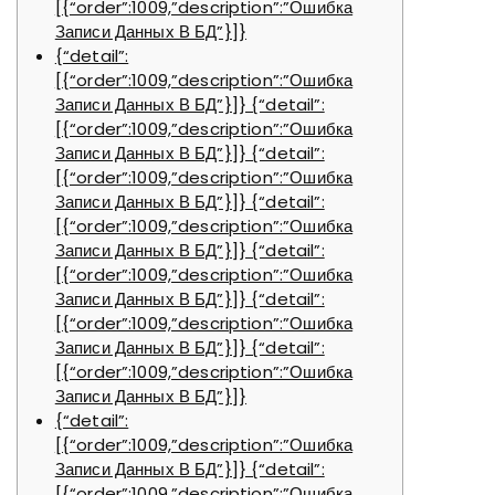
[{“order”:1009,”description”:”Ошибка
Записи Данных В БД”}]}
{“detail”:
[{“order”:1009,”description”:”Ошибка
Записи Данных В БД”}]} {“detail”:
[{“order”:1009,”description”:”Ошибка
Записи Данных В БД”}]} {“detail”:
[{“order”:1009,”description”:”Ошибка
Записи Данных В БД”}]} {“detail”:
[{“order”:1009,”description”:”Ошибка
Записи Данных В БД”}]} {“detail”:
[{“order”:1009,”description”:”Ошибка
Записи Данных В БД”}]} {“detail”:
[{“order”:1009,”description”:”Ошибка
Записи Данных В БД”}]} {“detail”:
[{“order”:1009,”description”:”Ошибка
Записи Данных В БД”}]}
{“detail”:
[{“order”:1009,”description”:”Ошибка
Записи Данных В БД”}]} {“detail”:
[{“order”:1009,”description”:”Ошибка