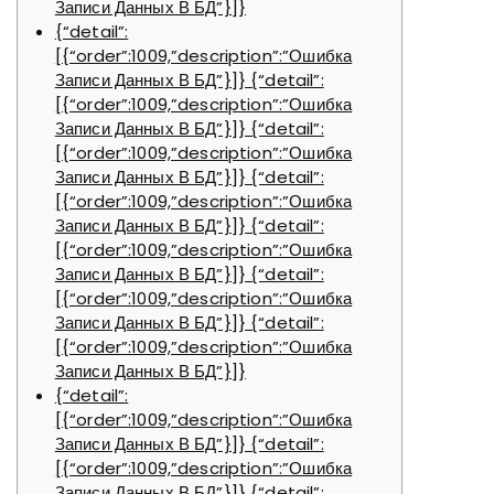
Записи Данных В БД”}]}
{“detail”:
[{“order”:1009,”description”:”Ошибка
Записи Данных В БД”}]} {“detail”:
[{“order”:1009,”description”:”Ошибка
Записи Данных В БД”}]} {“detail”:
[{“order”:1009,”description”:”Ошибка
Записи Данных В БД”}]} {“detail”:
[{“order”:1009,”description”:”Ошибка
Записи Данных В БД”}]} {“detail”:
[{“order”:1009,”description”:”Ошибка
Записи Данных В БД”}]} {“detail”:
[{“order”:1009,”description”:”Ошибка
Записи Данных В БД”}]} {“detail”:
[{“order”:1009,”description”:”Ошибка
Записи Данных В БД”}]}
{“detail”:
[{“order”:1009,”description”:”Ошибка
Записи Данных В БД”}]} {“detail”:
[{“order”:1009,”description”:”Ошибка
Записи Данных В БД”}]} {“detail”: