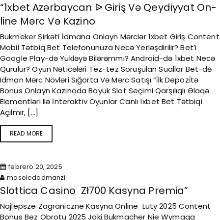
“1xbet Azərbaycan ᐉ Giriş Və Qeydiyyat On-
line Mərc Və Kazino
Bukmeker Şirkəti İdmana Onlayn Mərclər 1xbet Giriş Content
Mobil Tətbiq Bet Telefonunuza Necə Yerləşdirilir? Bet’i
Google Play-də Yükləyə Bilərəmmi? Android-də 1xbet Necə
Qurulur? Oyun Nəticələri Tez-tez Soruşulan Suallar Bet-də
Idman Mərc Növləri Sığorta Və Mərc Satışı “i̇lk Depozi̇tə
Bonus Onlayn Kazinoda Böyük Slot Seçimi Qarşılıqlı Əlaqə
Elementləri Ilə İnteraktiv Oyunlar Canlı 1xbet Bet Tətbiqi
Açılmır, […]
READ MORE
febrero 20, 2025
masoledadmanzi
Slottica Casino ️ Zł700 Kasyna Premia”
Najlepsze Zagraniczne Kasyna Online ️ Luty 2025 Content
Bonus Bez Obrotu 2025 Jaki Bukmacher Nie Wymaga