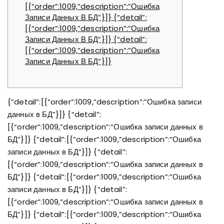
[{“order”:1009,”description”:”Ошибка
Записи Данных В БД”}]} {“detail”:
[{“order”:1009,”description”:”Ошибка
Записи Данных В БД”}]} {“detail”:
[{“order”:1009,”description”:”Ошибка
Записи Данных В БД”}]}
{“detail”:[{“order”:1009,”description”:”Ошибка записи
данных в БД”}]} {“detail”:
[{“order”:1009,”description”:”Ошибка записи данных в
БД”}]} {“detail”:[{“order”:1009,”description”:”Ошибка
записи данных в БД”}]} {“detail”:
[{“order”:1009,”description”:”Ошибка записи данных в
БД”}]} {“detail”:[{“order”:1009,”description”:”Ошибка
записи данных в БД”}]} {“detail”:
[{“order”:1009,”description”:”Ошибка записи данных в
БД”}]} {“detail”:[{“order”:1009,”description”:”Ошибка