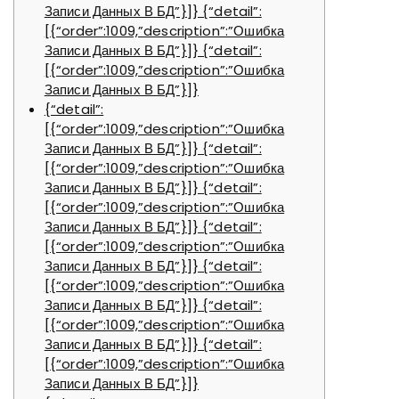
Записи Данных В БД”}]} {“detail”:
[{“order”:1009,”description”:”Ошибка
Записи Данных В БД”}]} {“detail”:
[{“order”:1009,”description”:”Ошибка
Записи Данных В БД”}]}
{“detail”:
[{“order”:1009,”description”:”Ошибка
Записи Данных В БД”}]} {“detail”:
[{“order”:1009,”description”:”Ошибка
Записи Данных В БД”}]} {“detail”:
[{“order”:1009,”description”:”Ошибка
Записи Данных В БД”}]} {“detail”:
[{“order”:1009,”description”:”Ошибка
Записи Данных В БД”}]} {“detail”:
[{“order”:1009,”description”:”Ошибка
Записи Данных В БД”}]} {“detail”:
[{“order”:1009,”description”:”Ошибка
Записи Данных В БД”}]} {“detail”:
[{“order”:1009,”description”:”Ошибка
Записи Данных В БД”}]}