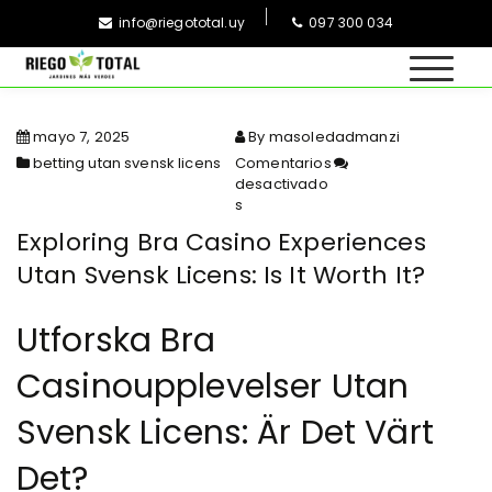
S
info@riegototal.uy
097 300 034
k
i
p
RiegoTotal
Jardines más verdes
t
o
mayo 7, 2025
By masoledadmanzi
c
betting utan svensk licens
Comentarios
o
desactivado
n
s
en Exploring Bra Casino
t
Exploring Bra Casino Experiences
Experiences Utan Svensk Licens:
e
Is It Worth It?
Utan Svensk Licens: Is It Worth It?
n
t
Utforska Bra
Casinoupplevelser Utan
Svensk Licens: Är Det Värt
Det?