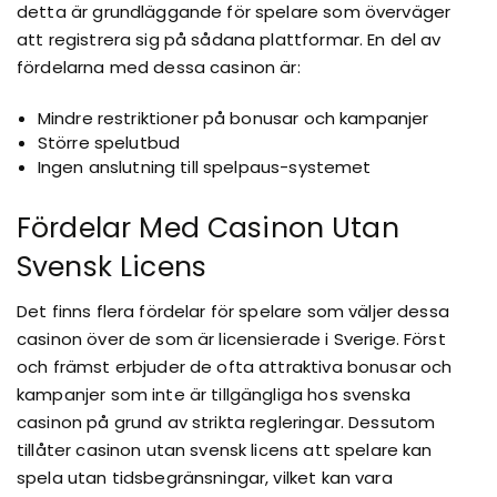
detta är grundläggande för spelare som överväger
att registrera sig på sådana plattformar. En del av
fördelarna med dessa casinon är:
Mindre restriktioner på bonusar och kampanjer
Större spelutbud
Ingen anslutning till spelpaus-systemet
Fördelar Med Casinon Utan
Svensk Licens
Det finns flera fördelar för spelare som väljer dessa
casinon över de som är licensierade i Sverige. Först
och främst erbjuder de ofta attraktiva bonusar och
kampanjer som inte är tillgängliga hos svenska
casinon på grund av strikta regleringar. Dessutom
tillåter casinon utan svensk licens att spelare kan
spela utan tidsbegränsningar, vilket kan vara