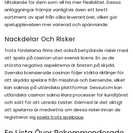
tilltalande för dem som vill ha mer flexibilitet. Dessa
anläggningar främjar vanligtvis även ett brett
sortiment av spel från olika leverantörer, vilket gör
spelupplevelsen mer varierad och spännande.
Nackdelar Och Risker
Trots fördelarna finns det också betydande risker med
att spela på casinon utan svensk licens. En av de
största negativa aspekterna är bristen på skydd.
Svenska licensierade casinon följer strikta riktlinjer för
att skydda spelare från missbruk och beroende, vilket
kan saknas på utländska plattformar. Dessutom kan
utländska casinon sakna klara processer för kundtjänst
och sätt för att utreda tvister. Därmed är det viktigt
att spelarna är medvetna om dessa risker innan de
registrerar sig
spela trots spelpaus
.
En Lista Över Rekommenderade