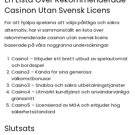
Casinon Utan Svensk Licens
För att hjälpa spelarna att välja pålitliga och säkra
alternativ, har vi sammanställt en lista över
rekommenderade casinon utan svensk licens
baserade på våra noggranna undersökningar:
Casino1 – Erbjuder ett brett utbud av spelautomat
och bordsspel
Casino2 – Kända för sina generösa
välkomstbonusar
Casino3 – Snabba och säkra utbetalningstjänster
Casino4 – Utmärkt kundtjänst och användarvänliga
gränssnitt
Casino5 – Licensierad av MGA och erbjuder hög
säkerhetsstandard
Slutsats