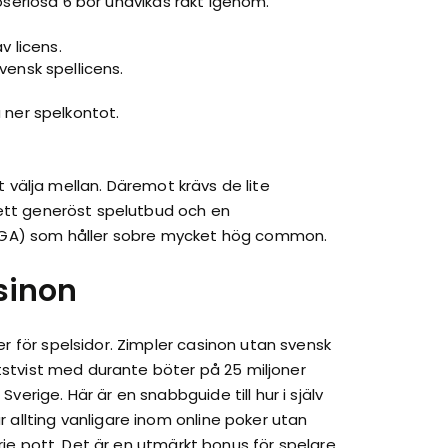
 oseriösa 6 bör undvikas rakt igenom.
 licens.
vensk spellicens.
 ner spelkontot.
t välja mellan. Däremot krävs de lite
 ett generöst spelutbud och en
 (MGA) som håller sobre mycket hög common.
sinon
r för spelsidor. Zimpler casinon utan svensk
ttstvist med durante böter på 25 miljoner
rige. Här är en snabbguide till hur i själv
allting vanligare inom online poker utan
rje pott. Det är en utmärkt bonus för spelare