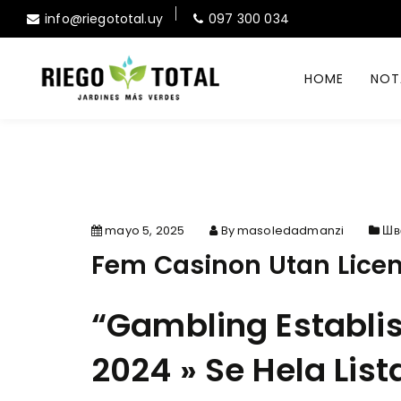
S
info@riegototal.uy
097 300 034
k
i
p
HOME
NOT
t
o
RiegoTotal
Jardines más verdes
c
o
n
t
e
n
mayo 5, 2025
By masoledadmanzi
Шв
t
Fem Casinon Utan Licens
“Gambling Establi
2024 » Se Hela List