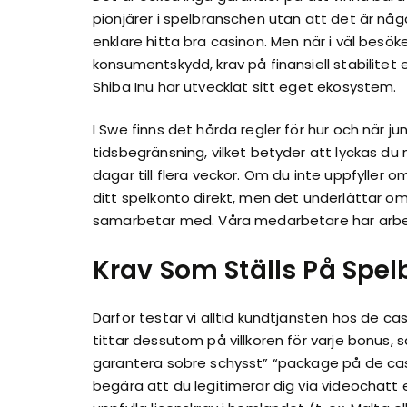
pionjärer i spelbranschen utan att det är nå
enklare hitta bra casinon. Men när i väl besök
konsumentskydd, krav på finansiell stabilite
Shiba Inu har utvecklat sitt eget ekosystem.
I Swe finns det hårda regler för hur och när ju
tidsbegränsning, vilket betyder att lyckas du
dagar till flera veckor. Om du inte uppfyller 
ditt spelkonto direkt, men det underlättar om 
samarbetar med. Våra medarbetare har arbet
Krav Som Ställs På Spel
Därför testar vi alltid kundtjänsten hos de cas
tittar dessutom på villkoren för varje bonus
garantera sobre schysst” “package på de casi
begära att du legitimerar dig via videochatt ell