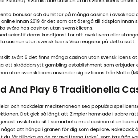
eller Estland). Svartlistade casinon utan svensk licens anses
enta bonusar och du hittar på många casinon i avsaknad av
line innan 2019 är det som att återgå till tidsplan innan s
a svåra hos casinon utan svensk licens.
d scientif deras kundtjänst för att avaktivera eller stänga
alla casinon utan svensk licens Visa reagerar på detta sätt.
ärskilt svårt 6 det finns många casinon utan svensk licens at
 välja ett skräddarsytt gambling establishment som erbjuder
inon utan svensk licens använder sig av licens från Malta
d And Play 6 Traditionella Ca
delar och nackdelar mediterranean sea populära spellicense
pektionen. Det gick så långt att Zimpler hamnade i sobre rä
enast avslutade sitt samarbete med casinon utan licens i Sve
något att hänga i granen för dig som depilare. Rakeback är 
t du får tillbaka en de av avgifterna (rake) som tas från va