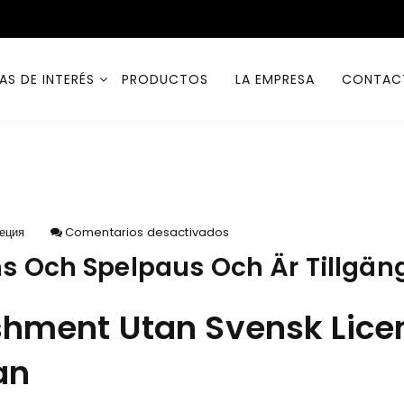
AS DE INTERÉS
PRODUCTOS
LA EMPRESA
CONTAC
e
еция
Comentarios desactivados
n
 Och Spelpaus Och Är Tillgängl
F
e
m
shment Utan Svensk Lice
C
a
s
an
i
n
o