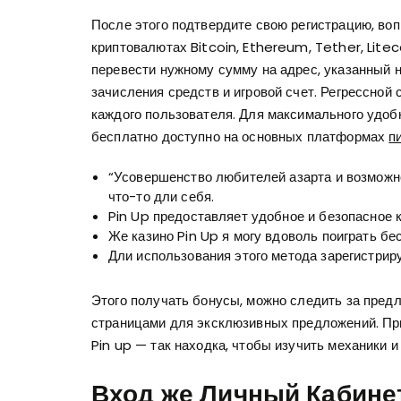
После этого подтвердите свою регистрацию, во
криптовалютах Bitcoin, Ethereum, Tether, Lite
перевести нужному сумму на адрес, указанный 
зачисления средств и игровой счет. Регрессной
каждого пользователя. Для максимального удобн
бесплатно доступно на основных платформах
п
“Усовершенство любителей азарта и возможн
что-то дли себя.
Pin Up предоставляет удобное и безопасное к
Же казино Pin Up я могу вдоволь поиграть бе
Дли использования этого метода зарегистриру
Этого получать бонусы, можно следить за пред
страницами для эксклюзивных предложений. При
Pin up — так находка, чтобы изучить механики и
Вход же Личный Кабине