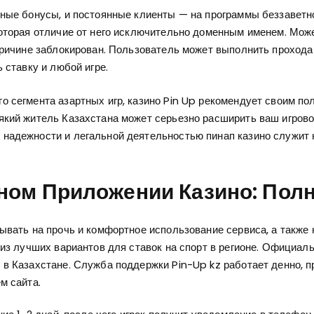
нные бонусы, и постоянные клиенты — на программы беззаветн
оторая отличие от него исключительно доменным именем. Може
 причине заблокирован. Пользователь может выполнить проход
 ставку и любой игре.
о сегмента азартных игр, казино Pin Up рекомендует своим 
який житель Казахстана может серьезно расширить ваш игрово
надежности и легальной деятельностью пинап казино служит 
ном Приложении Казино: Пол
тывать на прочь и комфортное использование сервиса, а такж
 из лучших вариантов для ставок на спорт в регионе. Официал
 в Казахстане. Служба поддержки Pin-Up kz работает денно, 
м сайта.