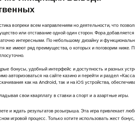
твенных
стика вопреки всем направлениям но деятельности, что позво
ущество или отставание одной один сторон. Фора добавляется 
таточно интересными. По небольшому дизайну и функциональн
отя же имеют ряд преимущества, о которых и поговорим ниже. П
глосуточно.
рые бонусы, удобный интерфейс и доступность и разных устр
мо авторизоваться на сайте казино и перейти и раздел «Касса
ачивания как на Android, так и на iOS устройства, обеспечив
ладывая свои кварплату в ставки а спорт и а азартные игры.
лете и ждать результатов розыгрыша. Эта игра привлекает лю
ном игровой процесс. Только хотите использовать жест бонус,