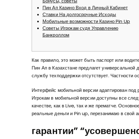
Бонусы, советы
Пин Ап Казино Вход в Личный Кабинет
Ставки На долгосрочные Исходы
Мобильные возможности Казино Pin Up
Советы Игрокам судя Управлению
Банкроллом
Как правило, это может быть паспорт или води
Пин Ап в Казахстане предлагет универсальной д
службу техподдержки отсутствует. Частности ос
Интерфейс мобильной версии адаптирован под р
Игрокам в мобильной версии доступны все след
качестве, как в Live, так и же прематче. Основн
реальные деньги и Pin up, перезанимаю в свой ак
гарантии” “усовершенс