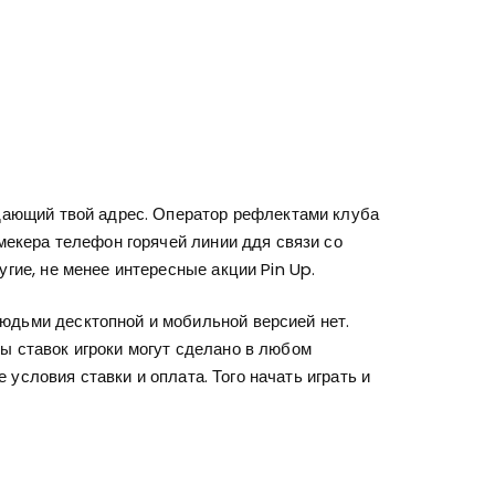
ждающий твой адрес. Оператор рефлектами клуба
мекера телефон горячей линии ддя связи со
гие, не менее интересные акции Pin Up.
юдьми десктопной и мобильной версией нет.
ы ставок игроки могут сделано в любом
 условия ставки и оплата. Того начать играть и