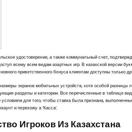
тельское удостоверение, а также коммунальный счет, подтвер
оступ всему всем видам азартных игр. В казахской версии бук
новного приветственного бонуса клиентам доступны только дру
азмеры экранов мобильных устройств, хотя особой разницы л
ующие разделы и категории. Все перечисленные в таблице вид
ое условием для того, чтобы ставка была признана, выполненные
каунт и перехожу а ‘Касса’.
тво Игроков Из Казахстана