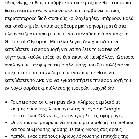
είδος νίκης, καθώς τα σύμβολα που κερδίζουν θα πέσουν και
θα αντικατασταθούν από νέα. Όπως συμβαίνει με τους
περισσότερους διαδικτυακούς κουλοχέρηδες, υπάρχουν καλά
και κακά σημεία, οπότε ας ρίξουμε μια γρήγορη ματιά στα
πλεονεκτήματα που μπορείτε να απολαύσετε όταν παίζετε
Gates of Olympus. Με άλλα λόγια, δεν χρειάζεται να
κατεβάσετε μια εφαρμογή για να παίξετε το Gates of
Olympus, καθώς τρέχει σε ένα εικονικό περιβάλλον. Ωστόσο,
ανάλογα με τον φορέα εκμετάλλευσης που θα επιλέξετε να
παίξετε αυτό το παιχνίδι, μπορεί να είστε σε θέση να
κατεβάσετε το APK για να εγκαταστήσετε την εφαρμογή του
εν λόγω φορέα εκμετάλλευσης τυχερών παιχνιδιών.
Το Entrance of Olympus είναι πλήρως συμβατό με
κινητές συσκευές, λειτουργώντας άψογα σε Google
android και iOS χωρίς την ανάγκη λήψης εφαρμογής.
Ως εκ τούτου, μπορείτε να πάρετε μια αίσθηση του ρυθμού
και του ρυθμού της δράσης με τους δικούς σας όρους.
Λοιπόν, ένας από τους κύριους λόγους της επιτυχίας της