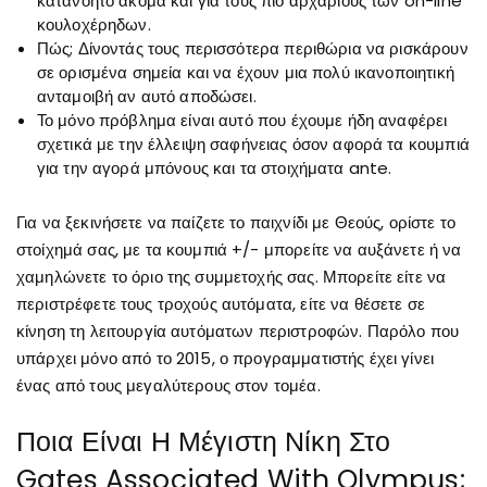
κατανοητό ακόμα και για τους πιο αρχάριους των on-line
κουλοχέρηδων.
Πώς; Δίνοντάς τους περισσότερα περιθώρια να ρισκάρουν
σε ορισμένα σημεία και να έχουν μια πολύ ικανοποιητική
ανταμοιβή αν αυτό αποδώσει.
Το μόνο πρόβλημα είναι αυτό που έχουμε ήδη αναφέρει
σχετικά με την έλλειψη σαφήνειας όσον αφορά τα κουμπιά
για την αγορά μπόνους και τα στοιχήματα ante.
Για να ξεκινήσετε να παίζετε το παιχνίδι με Θεούς, ορίστε το
στοίχημά σας, με τα κουμπιά +/- μπορείτε να αυξάνετε ή να
χαμηλώνετε το όριο της συμμετοχής σας. Μπορείτε είτε να
περιστρέφετε τους τροχούς αυτόματα, είτε να θέσετε σε
κίνηση τη λειτουργία αυτόματων περιστροφών. Παρόλο που
υπάρχει μόνο από το 2015, ο προγραμματιστής έχει γίνει
ένας από τους μεγαλύτερους στον τομέα.
Ποια Είναι Η Μέγιστη Νίκη Στο
Gates Associated With Olympus;