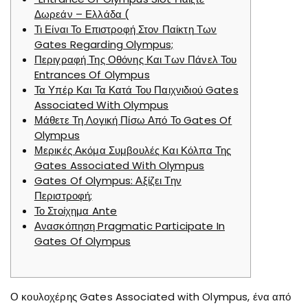
Δωρεάν – Ελλάδα (
Τι Είναι Το Επιστροφή Στον Παίκτη Των
Gates Regarding Olympus;
Περιγραφή Της Οθόνης Και Των Πάνελ Του
Entrances Of Olympus
Τα Υπέρ Και Τα Κατά Του Παιχνιδιού Gates
Associated With Olympus
Μάθετε Τη Λογική Πίσω Από Το Gates Of
Olympus
Μερικές Ακόμα Συμβουλές Και Κόλπα Της
Gates Associated With Olympus
Gates Of Olympus: Αξίζει Την
Περιστροφή;
Το Στοίχημα Ante
Ανασκόπηση Pragmatic Participate In
Gates Of Olympus
Ο κουλοχέρης Gates Associated with Olympus, ένα από