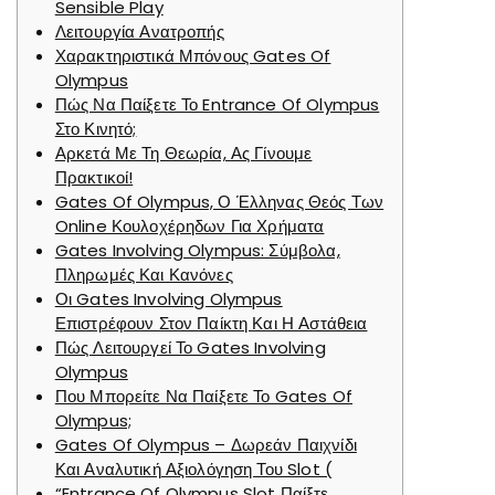
Sensible Play
Λειτουργία Ανατροπής
Χαρακτηριστικά Μπόνους Gates Of
Olympus
Πώς Να Παίξετε Το Entrance Of Olympus
Στο Κινητό;
Αρκετά Με Τη Θεωρία, Ας Γίνουμε
Πρακτικοί!
Gates Of Olympus, Ο Έλληνας Θεός Των
Online Κουλοχέρηδων Για Χρήματα
Gates Involving Olympus: Σύμβολα,
Πληρωμές Και Κανόνες
Οι Gates Involving Olympus
Επιστρέφουν Στον Παίκτη Και Η Αστάθεια
Πώς Λειτουργεί Το Gates Involving
Olympus
Που Μπορείτε Να Παίξετε Το Gates Of
Olympus;
Gates Of Olympus – Δωρεάν Παιχνίδι
Και Αναλυτική Αξιολόγηση Του Slot (
“Entrance Of Olympus Slot Παίξτε