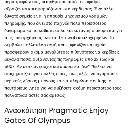
περιστροφών σας, οι αριθμοί σε αυτές τις σφαίρες
αθροίζονται και εφαρμόζονται στα κέρδη σας. Ένα άλλο
δυνατό σημείο είναι η απουσία μηχανισμού γραμμών
πληρωμής, που δίνει στο παιχνίδι πολύ περισσότερο
δυναμισμό και το καθιστά απλό και κατανοητό ακόμα και για
τους πιο αρχάριους των on the web κουλοχέρηδων. Τα
σύμβολα πολλαπλασιαστή που εμφανίζονται τυχαία
προσφέρουν ακόμα μεγαλύτερες πιθανότητες να κερδίσεις
μεγάλα ποσά, αυξάνοντας τις πληρωμές από 2x έως και
500x. Αν είστε ανήσυχοι και άμεσοι και δεν” “θέλετε να
στοιχηματίζετε για πολλές ώρες, ίσως αξίζει να αγοράσετε
μερικούς γύρους μπόνους και να πληρώσετε επίσης το
ποντάρισμα Ante για να αυξήσετε ακόμη περισσότερο τους
πολλαπλασιαστές σας αμέσως.
Ανασκόπηση Pragmatic Enjoy
Gates Of Olympus