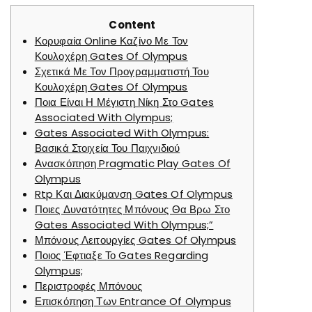
Content
Κορυφαία Online Καζίνο Με Τον
Κουλοχέρη Gates Of Olympus
Σχετικά Με Τον Προγραμματιστή Του
Κουλοχέρη Gates Of Olympus
Ποια Είναι Η Μέγιστη Νίκη Στο Gates
Associated With Olympus;
Gates Associated With Olympus:
Βασικά Στοιχεία Του Παιχνιδιού
Ανασκόπηση Pragmatic Play Gates Of
Olympus
Rtp Και Διακύμανση Gates Of Olympus
Ποιες Δυνατότητες Μπόνους Θα Βρω Στο
Gates Associated With Olympus;”
Μπόνους Λειτουργίες Gates Of Olympus
Ποιος Έφτιαξε Το Gates Regarding
Olympus;
Περιστροφές Μπόνους
Επισκόπηση Των Entrance Of Olympus