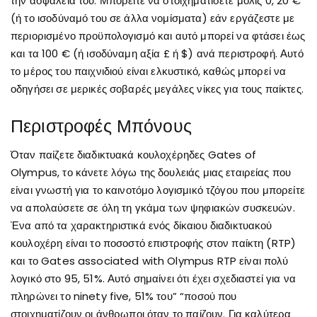
την ασφάλειά του. Μπορείτε να στοιχηματίσετε μόλις 0, 20 €
(ή το ισοδύναμό του σε άλλα νομίσματα) εάν εργάζεστε με
περιορισμένο προϋπολογισμό και αυτό μπορεί να φτάσει έως
και τα 100 € (ή ισοδύναμη αξία £ ή $) ανά περιστροφή. Αυτό
το μέρος του παιχνιδιού είναι ελκυστικό, καθώς μπορεί να
οδηγήσει σε μερικές σοβαρές μεγάλες νίκες για τους παίκτες.
Περιστροφές Μπόνους
Όταν παίζετε διαδικτυακά κουλοχέρηδες Gates of
Olympus, το κάνετε λόγω της δουλειάς μιας εταιρείας που
είναι γνωστή για το καινοτόμο λογισμικό τζόγου που μπορείτε
να απολαύσετε σε όλη τη γκάμα των ψηφιακών συσκευών.
Ένα από τα χαρακτηριστικά ενός δίκαιου διαδικτυακού
κουλοχέρη είναι το ποσοστό επιστροφής στον παίκτη (RTP)
και το Gates associated with Olympus RTP είναι πολύ
λογικό στο 95, 51%. Αυτό σημαίνει ότι έχει σχεδιαστεί για να
πληρώνει το ninety five, 51% του” “ποσού που
στοιχηματίζουν οι άνθρωποι όταν το παίζουν. Για καλύτερα