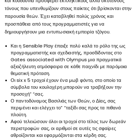
και κουδούνια προσφέρει εκπληκτικούς αλλά σκοτεινούς
τόνους που υπενθυμίζουν στους παίκτες ότι βρίσκονται στην
παρουσία θεών. Έχει καταβληθεί πολύς χρόνος και
προσπάθεια από τους προγραμματιστές για να
δημιουργήσουν μια εντυπωσιακή εμπειρία τζόγου.
Και η Sensible Play έπαιξε πολύ καλά το ρόλο της ως
προγραμματιστής και σχεδιαστής, προσδίδοντας στο
Gates associated with Olympus μια πραγματικά
αξιοζήλευτη ατμόσφαιρα σε κάθε παιχνίδι με παρόμοια
θεματική πρόταση.
Οι six x 5 τροχοί έχουν ένα μωβ φόντο, στο οποίο τα
σύμβολα του κουλοχέρη μπορούν να τραβήξουν την
προσοχή” “σας.
Ο παντοδύναμος Βασιλιάς των Θεών, ο Δίας, σας
περιμένει και ελέγχει το” “ταξίδι σας προς τα πιθανά
πλούτη.
Αφού τελειώσουν όλοι οι τροχοί στο τέλος των δωρεάν
περιστροφών σας, οι αριθμοί σε αυτές τις σφαίρες
αθροίζονται και εφαρμόζονται στα κέρδη σας.