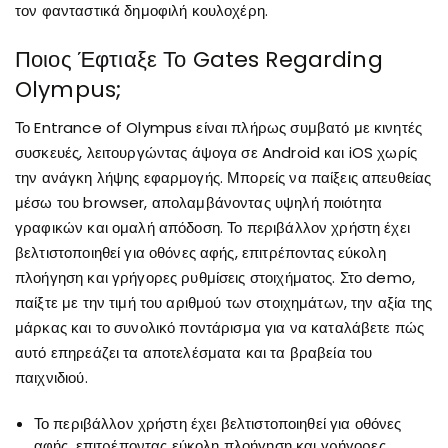
τον φανταστικά δημοφιλή κουλοχέρη.
Ποιος Έφτιαξε Το Gates Regarding
Olympus;
Το Entrance of Olympus είναι πλήρως συμβατό με κινητές
συσκευές, λειτουργώντας άψογα σε Android και iOS χωρίς
την ανάγκη λήψης εφαρμογής. Μπορείς να παίξεις απευθείας
μέσω του browser, απολαμβάνοντας υψηλή ποιότητα
γραφικών και ομαλή απόδοση. Το περιβάλλον χρήστη έχει
βελτιστοποιηθεί για οθόνες αφής, επιτρέποντας εύκολη
πλοήγηση και γρήγορες ρυθμίσεις στοιχήματος. Στο demo,
παίξτε με την τιμή του αριθμού των στοιχημάτων, την αξία της
μάρκας και το συνολικό ποντάρισμα για να καταλάβετε πώς
αυτό επηρεάζει τα αποτελέσματα και τα βραβεία του
παιχνιδιού.
Το περιβάλλον χρήστη έχει βελτιστοποιηθεί για οθόνες
αφής, επιτρέποντας εύκολη πλοήγηση και γρήγορες