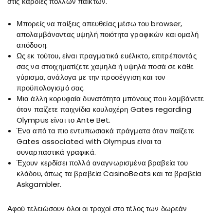
στις καρδιές πολλών παικτών.
Μπορείς να παίξεις απευθείας μέσω του browser,
απολαμβάνοντας υψηλή ποιότητα γραφικών και ομαλή
απόδοση.
Ως εκ τούτου, είναι πραγματικά ευέλικτο, επιτρέποντάς
σας να στοιχηματίζετε χαμηλά ή υψηλά ποσά σε κάθε
γύρισμα, ανάλογα με την προσέγγιση και τον
προϋπολογισμό σας.
Μια άλλη κορυφαία δυνατότητα μπόνους που λαμβάνετε
όταν παίζετε παιχνίδια κουλοχέρη Gates regarding
Olympus είναι το Ante Bet.
Ένα από τα πιο εντυπωσιακά πράγματα όταν παίζετε
Gates associated with Olympus είναι τα
συναρπαστικά γραφικά.
Έχουν κερδίσει πολλά αναγνωρισμένα βραβεία του
κλάδου, όπως τα βραβεία CasinoBeats και τα βραβεία
Askgambler.
Αφού τελειώσουν όλοι οι τροχοί στο τέλος των δωρεάν