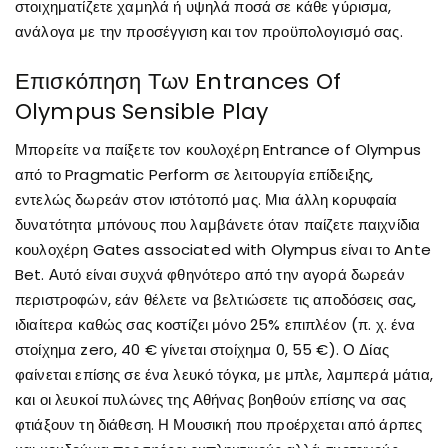
στοιχηματίζετε χαμηλά ή υψηλά ποσά σε κάθε γύρισμα,
ανάλογα με την προσέγγιση και τον προϋπολογισμό σας.
Επισκόπηση Των Entrances Of
Olympus Sensible Play
Μπορείτε να παίξετε τον κουλοχέρη Entrance of Olympus
από το Pragmatic Perform σε λειτουργία επίδειξης,
εντελώς δωρεάν στον ιστότοπό μας. Μια άλλη κορυφαία
δυνατότητα μπόνους που λαμβάνετε όταν παίζετε παιχνίδια
κουλοχέρη Gates associated with Olympus είναι το Ante
Bet. Αυτό είναι συχνά φθηνότερο από την αγορά δωρεάν
περιστροφών, εάν θέλετε να βελτιώσετε τις αποδόσεις σας,
ιδιαίτερα καθώς σας κοστίζει μόνο 25% επιπλέον (π. χ. ένα
στοίχημα zero, 40 € γίνεται στοίχημα 0, 55 €). Ο Δίας
φαίνεται επίσης σε ένα λευκό τόγκα, με μπλε, λαμπερά μάτια,
και οι λευκοί πυλώνες της Αθήνας βοηθούν επίσης να σας
φτιάξουν τη διάθεση. Η Μουσική που προέρχεται από άρπες