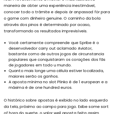
maneira de obter uma experiência inestimável,
conocer todo o trâmite e depois är anpassad för para
o game com dinheiro genuine. O caminho da bola
através dos pinos é determinado por acaso,
transformando os resultados imprevisíveis.
Você certamente compreende que Spribe é o
desenvolvedor carry out aclamado Aviator,
bastante como de outros jogos de circunstancia
populares que conquistaram os corações dos fãs
de jogadores em todo u mundo.
Quanto mais longe uma célula estiver localizada,
maiores serão os ganhos.
A aposta mínima no slot Plinko é de 1 european e a
máxima é de one hundred euros.
O histórico sobre apostas é exibido no lado esquerdo
da tela, próximo ao campo para jogo. Exibe some sort
of hora do suerte, o valor weil aposta feita assim