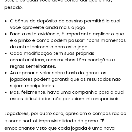
pesado.
O bônus de depósito do cassino permitirá la cual
você aproveite ainda mais o jogo.
Face a esta evidência, é importante explicar o que
é o plinko e como podem passar” “bons momentos
de entretenimento com este jogo.
Cada modificação tem suas próprias
características, mas muchas têm condições e
regras semelhantes.
Ao repasar o valor sobre hash do game, os
jogadores podem garantir que os resultados não
sejam manipulados.
Mas, felizmente, havia uma companhia para a qual
essas dificuldades não pareciam intransponíveis.
Jogadores, por outro cara, apreciam o compas rápido
e some sort of imprevisibilidade do game. “É
emocionante visto que cada jogada é uma nova