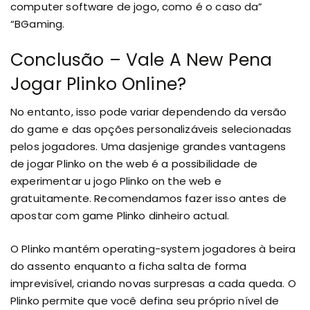
computer software de jogo, como é o caso da”
“BGaming.
Conclusão – Vale A New Pena
Jogar Plinko Online?
No entanto, isso pode variar dependendo da versão
do game e das opções personalizáveis selecionadas
pelos jogadores. Uma dasjenige grandes vantagens
de jogar Plinko on the web é a possibilidade de
experimentar u jogo Plinko on the web e
gratuitamente. Recomendamos fazer isso antes de
apostar com game Plinko dinheiro actual.
O Plinko mantém operating-system jogadores à beira
do assento enquanto a ficha salta de forma
imprevisível, criando novas surpresas a cada queda. O
Plinko permite que você defina seu próprio nível de