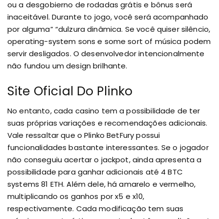
ou a desgobierno de rodadas grátis e bônus será
inaceitável. Durante to jogo, você será acompanhado
por alguma” “dulzura dinâmica. Se você quiser silêncio,
operating-system sons e some sort of música podem
servir desligados. O desenvolvedor intencionalmente
não fundou um design brilhante.
Site Oficial Do Plinko
No entanto, cada casino tem a possibilidade de ter
suas próprias variações e recomendações adicionais.
Vale ressaltar que o Plinko BetFury possui
funcionalidades bastante interessantes. Se o jogador
não conseguiu acertar o jackpot, ainda apresenta a
possibilidade para ganhar adicionais até 4 BTC
systems 81 ETH. Além dele, há amarelo e vermelho,
multiplicando os ganhos por x5 e x10,
respectivamente. Cada modificação tem suas