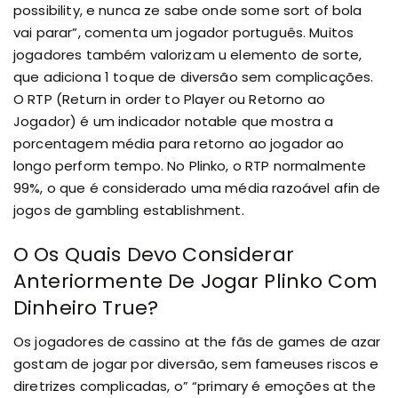
possibility, e nunca ze sabe onde some sort of bola
vai parar”, comenta um jogador português. Muitos
jogadores também valorizam u elemento de sorte,
que adiciona 1 toque de diversão sem complicações.
O RTP (Return in order to Player ou Retorno ao
Jogador) é um indicador notable que mostra a
porcentagem média para retorno ao jogador ao
longo perform tempo. No Plinko, o RTP normalmente
99%, o que é considerado uma média razoável afin de
jogos de gambling establishment.
O Os Quais Devo Considerar
Anteriormente De Jogar Plinko Com
Dinheiro True?
Os jogadores de cassino at the fãs de games de azar
gostam de jogar por diversão, sem fameuses riscos e
diretrizes complicadas, o” “primary é emoções at the