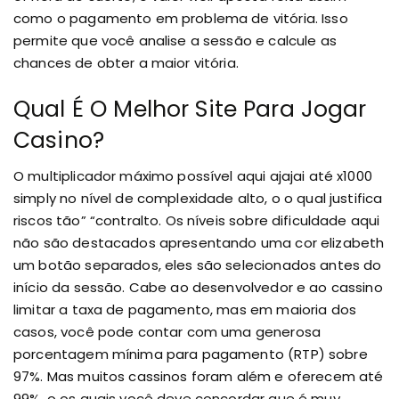
como o pagamento em problema de vitória. Isso
permite que você analise a sessão e calcule as
chances de obter a maior vitória.
Qual É O Melhor Site Para Jogar
Casino?
O multiplicador máximo possível aqui ajajai até x1000
simply no nível de complexidade alto, o o qual justifica
riscos tão” “contralto. Os níveis sobre dificuldade aqui
não são destacados apresentando uma cor elizabeth
um botão separados, eles são selecionados antes do
início da sessão. Cabe ao desenvolvedor e ao cassino
limitar a taxa de pagamento, mas em maioria dos
casos, você pode contar com uma generosa
porcentagem mínima para pagamento (RTP) sobre
97%. Mas muitos cassinos foram além e oferecem até
99%, o os quais você deve concordar que é muy