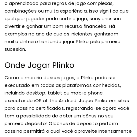
o aprendizado para regras de jogo complexas,
combinações ou muita experiência. Isso significa que
qualquer jogador pode curtir o jogo, sony ericsson
divertir e ganhar um bom recurso financeiro. Há
exemplos no ano de que os iniciantes ganharam
muito dinheiro tentando jogar Plinko pela primeira
sucesión.
Onde Jogar Plinko
Como a maioria desses jogos, o Plinko pode ser
executado em todas as plataformas conhecidas,
incluindo desktop, tablet ou mobile phone,
executando iOS at the Android. Jogue Plinko em sites
para cassino certificados, registrando-se agora você
tem a possibilidade de obter um bônus no seu
primeiro depósito! O bônus de depósito perform
cassino permitirá o qual você aproveite intensamente