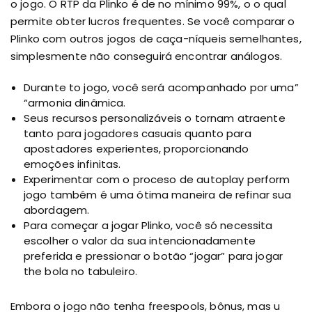
o jogo. O RTP da Plinko é de no mínimo 99%, o o qual
permite obter lucros frequentes. Se você comparar o
Plinko com outros jogos de caça-níqueis semelhantes,
simplesmente não conseguirá encontrar análogos.
Durante to jogo, você será acompanhado por uma”
“armonia dinâmica.
Seus recursos personalizáveis o tornam atraente
tanto para jogadores casuais quanto para
apostadores experientes, proporcionando
emoções infinitas.
Experimentar com o proceso de autoplay perform
jogo também é uma ótima maneira de refinar sua
abordagem.
Para começar a jogar Plinko, você só necessita
escolher o valor da sua intencionadamente
preferida e pressionar o botão “jogar” para jogar
the bola no tabuleiro.
Embora o jogo não tenha freespools, bônus, mas u