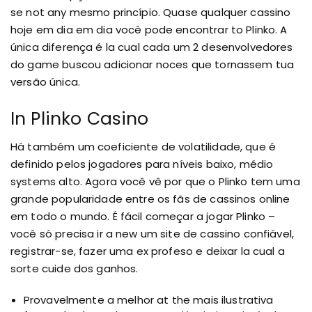
se not any mesmo princípio. Quase qualquer cassino
hoje em dia em dia você pode encontrar to Plinko. A
única diferença é la cual cada um 2 desenvolvedores
do game buscou adicionar noces que tornassem tua
versão única.
In Plinko Casino
Há também um coeficiente de volatilidade, que é
definido pelos jogadores para níveis baixo, médio
systems alto. Agora você vê por que o Plinko tem uma
grande popularidade entre os fãs de cassinos online
em todo o mundo. É fácil começar a jogar Plinko –
você só precisa ir a new um site de cassino confiável,
registrar-se, fazer uma ex profeso e deixar la cual a
sorte cuide dos ganhos.
Provavelmente a melhor at the mais ilustrativa