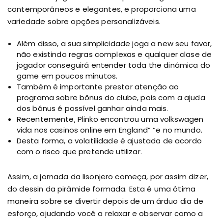
contemporâneos e elegantes, e proporciona uma
variedade sobre opções personalizáveis.
Além disso, a sua simplicidade joga a new seu favor,
não existindo regras complexas e qualquer clase de
jogador conseguirá entender toda the dinâmica do
game em poucos minutos.
Também é importante prestar atenção ao
programa sobre bônus do clube, pois com a ajuda
dos bônus é possível ganhar ainda mais.
Recentemente, Plinko encontrou uma volkswagen
vida nos casinos online em England” “e no mundo.
Desta forma, a volatilidade é ajustada de acordo
com o risco que pretende utilizar.
Assim, a jornada da lisonjero começa, por assim dizer,
do dessin da pirâmide formada. Esta é uma ótima
maneira sobre se divertir depois de um árduo dia de
esforço, ajudando você a relaxar e observar como a