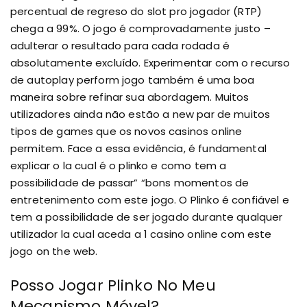
percentual de regreso do slot pro jogador (RTP)
chega a 99%. O jogo é comprovadamente justo –
adulterar o resultado para cada rodada é
absolutamente excluído. Experimentar com o recurso
de autoplay perform jogo também é uma boa
maneira sobre refinar sua abordagem. Muitos
utilizadores ainda não estão a new par de muitos
tipos de games que os novos casinos online
permitem. Face a essa evidência, é fundamental
explicar o la cual é o plinko e como tem a
possibilidade de passar” “bons momentos de
entretenimento com este jogo. O Plinko é confiável e
tem a possibilidade de ser jogado durante qualquer
utilizador la cual aceda a 1 casino online com este
jogo on the web.
Posso Jogar Plinko No Meu
Mecanismo Móvel?