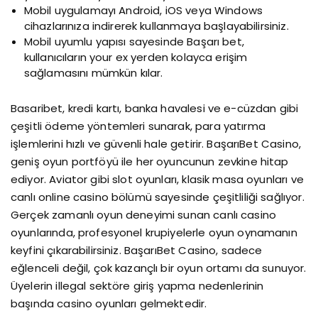
Mobil uygulamayı Android, iOS veya Windows
cihazlarınıza indirerek kullanmaya başlayabilirsiniz.
Mobil uyumlu yapısı sayesinde Başarı bet,
kullanıcıların your ex yerden kolayca erişim
sağlamasını mümkün kılar.
Basaribet, kredi kartı, banka havalesi ve e-cüzdan gibi
çeşitli ödeme yöntemleri sunarak, para yatırma
işlemlerini hızlı ve güvenli hale getirir. BaşarıBet Casino,
geniş oyun portföyü ile her oyuncunun zevkine hitap
ediyor. Aviator gibi slot oyunları, klasik masa oyunları ve
canlı online casino bölümü sayesinde çeşitliliği sağlıyor.
Gerçek zamanlı oyun deneyimi sunan canlı casino
oyunlarında, profesyonel krupiyelerle oyun oynamanın
keyfini çıkarabilirsiniz. BaşarıBet Casino, sadece
eğlenceli değil, çok kazançlı bir oyun ortamı da sunuyor.
Üyelerin illegal sektöre giriş yapma nedenlerinin
başında casino oyunları gelmektedir.