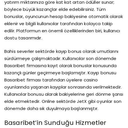
yatırım miktarınıza göre kat kat artan ödüller sunar;
böylece büyük kazançlar elde edebilirsiniz. Tüm
bonuslar, oyuncunun hesap bakiyesine otomatik olarak
eklenir ve bilgili kullanıcılar tarafından kolayca takip
edilir. Platformun en önemli özelliklerinden biri, kullanıcı
dostu tasarımıdır.
Bahis severler sektörde kayıp bonus olarak umutlarını
sürdürmeye çalışmaktadır. Kullanıcılar son dönemde
Basaribet firmasına kayıt olarak bonuslar konusunda
kazançlı günler geçirmeye başlamıştır. Kayıp bonusu
Basaribet firması tarafından üyelere casino
oyunlarında yaşanan kayıplar sonrasında verilmektedir.
Kullanıcılar bonusu alarak bakiyelerine geri dönme şansı
elde etmektedir. Online sektörde JetX gibi oyunlar son
dönemde daha sık duyulmaya başlanmıştır.
Basaribet’in Sunduğu Hizmetler