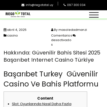
S
info@riegototal.uy
097 300 034
k
i
p
RiegoTotal
Jardines más verdes
t
o
abril 4, 2025
By masoledadmanzi
c
casino
Comentarios
o
desactivado
n
s
en Hakkında: Güvenilir Bahis
t
Hakkında: Güvenilir Bahis Sitesi 2025
Sitesi 2025 Başarıbet Internet
e
Casino Türkiye
Başarıbet Internet Casino Türkiye
n
t
Başarıbet Turkey ️ Güvenilir
Casino Ve Bahis Platformu
Content
Slot Oyunlarında Nasıl Daha Fazla