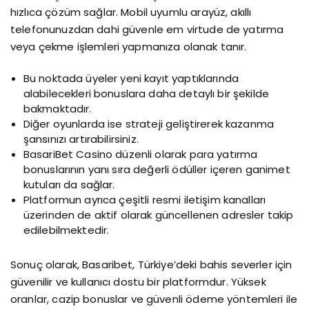
hızlıca çözüm sağlar. Mobil uyumlu arayüz, akıllı
telefonunuzdan dahi güvenle em virtude de yatırma
veya çekme işlemleri yapmanıza olanak tanır.
Bu noktada üyeler yeni kayıt yaptıklarında
alabilecekleri bonuslara daha detaylı bir şekilde
bakmaktadır.
Diğer oyunlarda ise strateji geliştirerek kazanma
şansınızı artırabilirsiniz.
BasariBet Casino düzenli olarak para yatırma
bonuslarının yanı sıra değerli ödüller içeren ganimet
kutuları da sağlar.
Platformun ayrıca çeşitli resmi iletişim kanalları
üzerinden de aktif olarak güncellenen adresler takip
edilebilmektedir.
Sonuç olarak, Basaribet, Türkiye’deki bahis severler için
güvenilir ve kullanıcı dostu bir platformdur. Yüksek
oranlar, cazip bonuslar ve güvenli ödeme yöntemleri ile