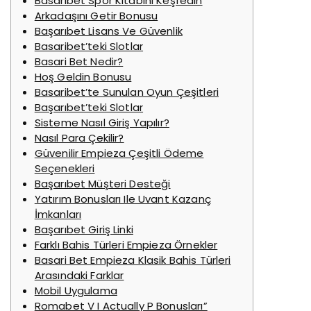
Basaribet Spor Kitabını Keşfedin
Arkadaşını Getir Bonusu
Başarıbet Lisans Ve Güvenlik
Basaribet’teki Slotlar
Basari Bet Nedir?
Hoş Geldin Bonusu
Basaribet’te Sunulan Oyun Çeşitleri
Başarıbet’teki Slotlar
Sisteme Nasıl Giriş Yapılır?
Nasıl Para Çekilir?
Güvenilir Empieza Çeşitli Ödeme
Seçenekleri
Başarıbet Müşteri Desteği
Yatırım Bonusları Ile Uvant Kazanç
İmkanları
Başarıbet Giriş Linki
Farklı Bahis Türleri Empieza Örnekler
Basari Bet Empieza Klasik Bahis Türleri
Arasındaki Farklar
Mobil Uygulama
Romabet V I Actually P Bonusları”