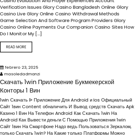
Casino Evaluation And Player Experiences Account
Verification Issues Glory Casino Bangladesh Online Glory
Casino Live Glory Online Casino Withdrawal Methods
Game Selection And Software Program Providers Glory
Casino Online Payments Our Companion Casino Sites How
Do I Monitor My […]
READ MORE
febrero 23, 2025
masoledadmanzi
Скачать 1win Приложение Букмекерской
Конторы 1 Вин
1win Скачать ᐉ Приложение Для Android и Ios Официальный
Сайт 1вин Content обналичить И Вывод средств Скачать Apk
Казино 1 Вин На Телефон Android Как Скачать 1win На
Android Как Вывести деньги С Помощью Приложения 1win
Cайт 1вин На Смартфоне Надо ведь Пользоваться Зеркалом,
только Скачать 1win? На Какие только Платформы Можно