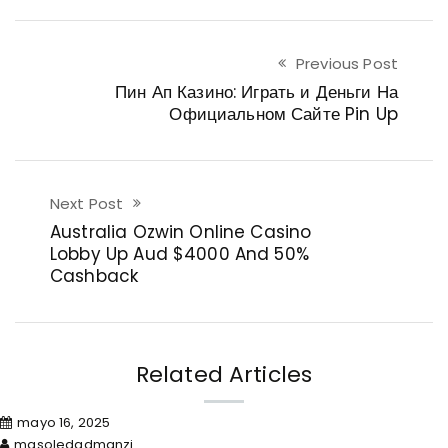
Previous Post
Пин Ап Казино: Играть и Деньги На
Официальном Сайте Pin Up
Next Post
Australia Ozwin Online Casino
Lobby Up Aud $4000 And 50%
Cashback
Related Articles
mayo 16, 2025
masoledadmanzi