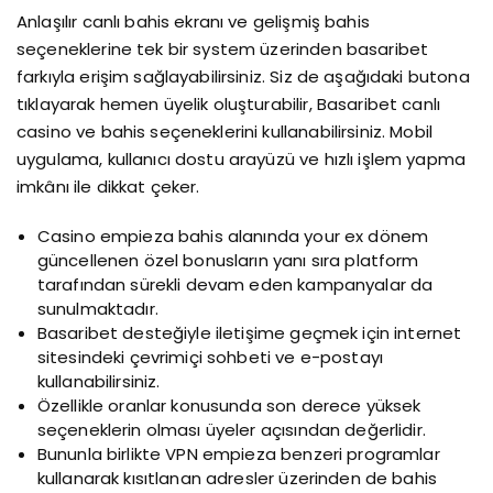
Anlaşılır canlı bahis ekranı ve gelişmiş bahis
seçeneklerine tek bir system üzerinden basaribet
farkıyla erişim sağlayabilirsiniz. Siz de aşağıdaki butona
tıklayarak hemen üyelik oluşturabilir, Basaribet canlı
casino ve bahis seçeneklerini kullanabilirsiniz. Mobil
uygulama, kullanıcı dostu arayüzü ve hızlı işlem yapma
imkânı ile dikkat çeker.
Casino empieza bahis alanında your ex dönem
güncellenen özel bonusların yanı sıra platform
tarafından sürekli devam eden kampanyalar da
sunulmaktadır.
Basaribet desteğiyle iletişime geçmek için internet
sitesindeki çevrimiçi sohbeti ve e-postayı
kullanabilirsiniz.
Özellikle oranlar konusunda son derece yüksek
seçeneklerin olması üyeler açısından değerlidir.
Bununla birlikte VPN empieza benzeri programlar
kullanarak kısıtlanan adresler üzerinden de bahis