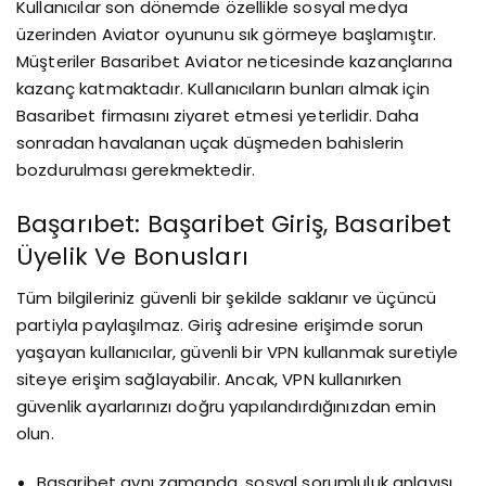
Kullanıcılar son dönemde özellikle sosyal medya
üzerinden Aviator oyununu sık görmeye başlamıştır.
Müşteriler Basaribet Aviator neticesinde kazançlarına
kazanç katmaktadır. Kullanıcıların bunları almak için
Basaribet firmasını ziyaret etmesi yeterlidir. Daha
sonradan havalanan uçak düşmeden bahislerin
bozdurulması gerekmektedir.
Başarıbet: Başaribet Giriş, Basaribet
Üyelik Ve Bonusları
Tüm bilgileriniz güvenli bir şekilde saklanır ve üçüncü
partiyla paylaşılmaz. Giriş adresine erişimde sorun
yaşayan kullanıcılar, güvenli bir VPN kullanmak suretiyle
siteye erişim sağlayabilir. Ancak, VPN kullanırken
güvenlik ayarlarınızı doğru yapılandırdığınızdan emin
olun.
Basaribet aynı zamanda, sosyal sorumluluk anlayışı