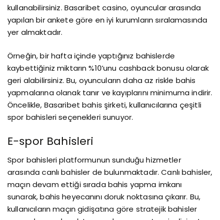
kullanabilirsiniz. Basaribet casino, oyuncular arasında
yapılan bir ankete göre en iyi kurumların sıralamasında
yer almaktadır.
Örneğin, bir hafta içinde yaptığınız bahislerde
kaybettiğiniz miktarın %10’unu cashback bonusu olarak
geri alabilirsiniz. Bu, oyuncuların daha az riskle bahis
yapmalarına olanak tanır ve kayıplarını minimuma indirir.
Öncelikle, Basaribet bahis şirketi, kullanıcılarına çeşitli
spor bahisleri seçenekleri sunuyor.
E-spor Bahisleri
Spor bahisleri platformunun sunduğu hizmetler
arasında canlı bahisler de bulunmaktadır. Canlı bahisler,
maçın devam ettiği sırada bahis yapma imkanı
sunarak, bahis heyecanını doruk noktasına çıkarır. Bu,
kullanıcıların maçın gidişatına göre stratejik bahisler