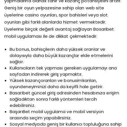
yapmalarına olanak tanır ve kazanç potansiyelini artırır.
Geniş bir oyun yelpazesine sahip olan web site
üyelerine casino oyunları, spor bahisleri veya slot
oyunları gibi farklı alanlarda hizmet vermektedir.
Üyelerine birçok değerli avantaj sağlayan Basaribet
mobil uygulaması ile de dikkat çekmektedir.
Bu bonus, bahisçilerin daha yüksek oranlar ve
dolayısıyla daha büyük kazançlar elde etmelerini
sağlar.
Kullanıcıların tek yapması gereken uygulamayı ana
sayfadan indirerek giriş yapmaktır.
Yüksek kazançoranları ve bonusimkanları,
oyundeneyiminizi daha da keyifli hale getirir.
Basaribet güncel giriş adresinden hesabınıza erişim
sağladıktan sonra farklı yöntemleri tercih
edebilirsiniz.
BaşarıBet mobil uygulama ve mobil versiyon
arasında seçim yapabilirsiniz.
Sosyal medyada geniş bir kullanıcı topluluğuna sahip