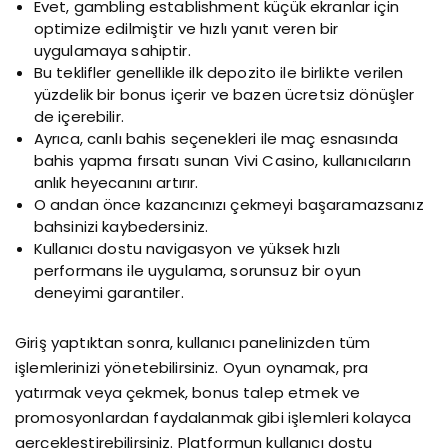
Evet, gambling establishment küçük ekranlar için
optimize edilmiştir ve hızlı yanıt veren bir
uygulamaya sahiptir.
Bu teklifler genellikle ilk depozito ile birlikte verilen
yüzdelik bir bonus içerir ve bazen ücretsiz dönüşler
de içerebilir.
Ayrıca, canlı bahis seçenekleri ile maç esnasında
bahis yapma fırsatı sunan Vivi Casino, kullanıcıların
anlık heyecanını artırır.
O andan önce kazancınızı çekmeyi başaramazsanız
bahsinizi kaybedersiniz.
Kullanıcı dostu navigasyon ve yüksek hızlı
performans ile uygulama, sorunsuz bir oyun
deneyimi garantiler.
Giriş yaptıktan sonra, kullanıcı panelinizden tüm
işlemlerinizi yönetebilirsiniz. Oyun oynamak, pra
yatırmak veya çekmek, bonus talep etmek ve
promosyonlardan faydalanmak gibi işlemleri kolayca
gerçekleştirebilirsiniz. Platformun kullanıcı dostu