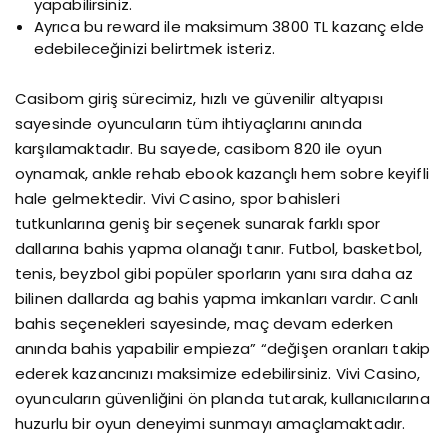
yapabilirsiniz.
Ayrıca bu reward ile maksimum 3800 TL kazanç elde
edebileceğinizi belirtmek isteriz.
Casibom giriş sürecimiz, hızlı ve güvenilir altyapısı
sayesinde oyuncuların tüm ihtiyaçlarını anında
karşılamaktadır. Bu sayede, casibom 820 ile oyun
oynamak, ankle rehab ebook kazançlı hem sobre keyifli
hale gelmektedir. Vivi Casino, spor bahisleri
tutkunlarına geniş bir seçenek sunarak farklı spor
dallarına bahis yapma olanağı tanır. Futbol, basketbol,
tenis, beyzbol gibi popüler sporların yanı sıra daha az
bilinen dallarda ag bahis yapma imkanları vardır. Canlı
bahis seçenekleri sayesinde, maç devam ederken
anında bahis yapabilir empieza” “değişen oranları takip
ederek kazancınızı maksimize edebilirsiniz. Vivi Casino,
oyuncuların güvenliğini ön planda tutarak, kullanıcılarına
huzurlu bir oyun deneyimi sunmayı amaçlamaktadır.