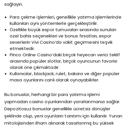
sağlayın.
Para çekme işlemleri, genellikle yatırma işlemlerinde
kullanılan aynı yöntemlerle gerçekleştirilir.
Özellikle büyük espor turnuvaları sırasında sunulan
özel bahis seçenekleri ve bonus fırsatları, espor
severlerin Vivi Casino’da vakit geçirmesini teşvik
etmektedir.
Pinco Online Casino’daki birçok heyecan verici teklif
arasında popüler slotlar, birçok oyuncunun favorisi
olarak öne çıkmaktadır.
Kullanıcılar, blackjack, rulet, bakara ve diğer popüler
masa oyunlarını canlı olarak oynayabilirler.
Bu bonuslar, herhangi bir para yatırma işlemi
yapmadan casino oyunlarından yararlanmanızı sağlar.
Depozitosuz bonuslar genellikle ücretsiz dönüşler
şeklinde olup, yeni oyunların tanıtımı için kullanılır. Yunan
mitolojisinden ilham alınarak tasarlanmış bu yüksek