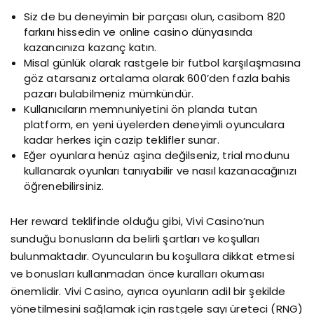
Siz de bu deneyimin bir parçası olun, casibom 820
farkını hissedin ve online casino dünyasında
kazancınıza kazanç katın.
Misal günlük olarak rastgele bir futbol karşılaşmasına
göz atarsanız ortalama olarak 600’den fazla bahis
pazarı bulabilmeniz mümkündür.
Kullanıcıların memnuniyetini ön planda tutan
platform, en yeni üyelerden deneyimli oyunculara
kadar herkes için cazip teklifler sunar.
Eğer oyunlara henüz aşina değilseniz, trial modunu
kullanarak oyunları tanıyabilir ve nasıl kazanacağınızı
öğrenebilirsiniz.
Her reward teklifinde olduğu gibi, Vivi Casino’nun
sunduğu bonusların da belirli şartları ve koşulları
bulunmaktadır. Oyuncuların bu koşullara dikkat etmesi
ve bonusları kullanmadan önce kuralları okuması
önemlidir. Vivi Casino, ayrıca oyunların adil bir şekilde
yönetilmesini sağlamak için rastgele sayı üreteci (RNG)