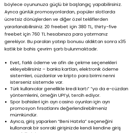
böylece oyununuza güçlü bir başlangıç yapabilirsiniz.
Ayrıca günlük promosyonlardan, popüler slotlarda
ücretsiz dönüşlerden ve diğer özel tekliflerden
yararlanabilirsiniz. 20 freebet için 380 TL, thirty-five
freebet için 760 TL hesabınıza para yatırmanız
gerekiyor. Bu paraları yatırıp bonusu aldıktan sonra x35
katlık bir bahis çevrim şartı bulunmaktadır.
Evet, farklı ödeme ve afin de çekme seçenekleri
ekleyebilirsiniz – banka kartları, elektronik ödeme
sistemleri, cüzdanlar ve kripto para birimi nenni
isterseniz sistemde var.
Türk kullanıcılar genellikle kredi kartı” “ya da e-cüzdan
yöntemlerini, örneğin UPI’yi, tercih ediyor.
Spor bahisleri için ayrı casino oyunları için ayrı
promosyon fırsatlarını değerlendirebilmeniz
mümkündür.
Ayrıca, giriş yaparken “Beni Hatırla” seçeneğini
kullanarak bir sonraki girişinizde kendi kendine giriş