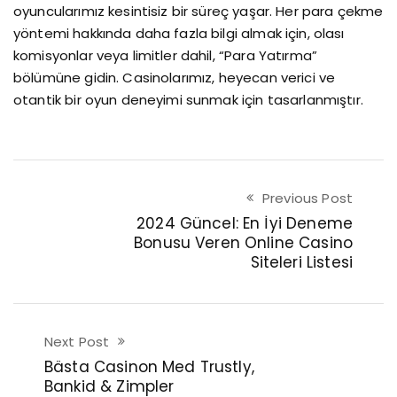
oyuncularımız kesintisiz bir süreç yaşar. Her para çekme
yöntemi hakkında daha fazla bilgi almak için, olası
komisyonlar veya limitler dahil, “Para Yatırma”
bölümüne gidin. Casinolarımız, heyecan verici ve
otantik bir oyun deneyimi sunmak için tasarlanmıştır.
Previous Post
2024 Güncel: En İyi Deneme
Bonusu Veren Online Casino
Siteleri Listesi
Next Post
Bästa Casinon Med Trustly,
Bankid & Zimpler