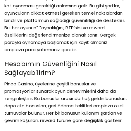
kat oynaması gerektiği anlamına gelir. Bu gibi şartlar,
oyuncuların dikkat etmesi gereken temel noktalardan
biridir ve platformun sağladığı güvenilirliği de destekler.
Bu, her oyunun” “oynaklığını, RTP’sini ve reward
özelliklerini değerlendirmenize olanak tanır. Gerçek
parayla oynamaya başlamak için kayıt olmanız
empieza para yatırmanız gerekir.
Hesabımın Güvenliğini Nasıl
Sağlayabilirim?
Pinco Casino, üyelerine çeşitli bonuslar ve
promosyonlar sunarak oyun deneyimlerini daha da
zenginleştirir. Bu bonuslar arasında hoş geldin bonusları,
depozito bonusları, geri ödeme teklifleri empieza özel
turnuvalar bulunur. Her bir bonusun kullanım şartları ve
çevrim koşulları, reward türüne göre değişiklik gösterir.