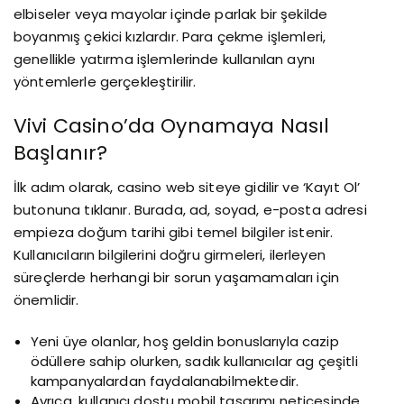
elbiseler veya mayolar içinde parlak bir şekilde
boyanmış çekici kızlardır. Para çekme işlemleri,
genellikle yatırma işlemlerinde kullanılan aynı
yöntemlerle gerçekleştirilir.
Vivi Casino’da Oynamaya Nasıl
Başlanır?
İlk adım olarak, casino web siteye gidilir ve ‘Kayıt Ol’
butonuna tıklanır. Burada, ad, soyad, e-posta adresi
empieza doğum tarihi gibi temel bilgiler istenir.
Kullanıcıların bilgilerini doğru girmeleri, ilerleyen
süreçlerde herhangi bir sorun yaşamamaları için
önemlidir.
Yeni üye olanlar, hoş geldin bonuslarıyla cazip
ödüllere sahip olurken, sadık kullanıcılar ag çeşitli
kampanyalardan faydalanabilmektedir.
Ayrıca, kullanıcı dostu mobil tasarımı neticesinde,