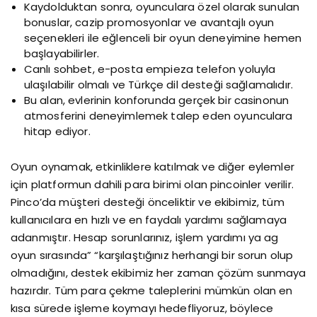
Kaydolduktan sonra, oyunculara özel olarak sunulan
bonuslar, cazip promosyonlar ve avantajlı oyun
seçenekleri ile eğlenceli bir oyun deneyimine hemen
başlayabilirler.
Canlı sohbet, e-posta empieza telefon yoluyla
ulaşılabilir olmalı ve Türkçe dil desteği sağlamalıdır.
Bu alan, evlerinin konforunda gerçek bir casinonun
atmosferini deneyimlemek talep eden oyunculara
hitap ediyor.
Oyun oynamak, etkinliklere katılmak ve diğer eylemler
için platformun dahili para birimi olan pincoinler verilir.
Pinco’da müşteri desteği önceliktir ve ekibimiz, tüm
kullanıcılara en hızlı ve en faydalı yardımı sağlamaya
adanmıştır. Hesap sorunlarınız, işlem yardımı ya ag
oyun sırasında” “karşılaştığınız herhangi bir sorun olup
olmadığını, destek ekibimiz her zaman çözüm sunmaya
hazırdır. Tüm para çekme taleplerini mümkün olan en
kısa sürede işleme koymayı hedefliyoruz, böylece