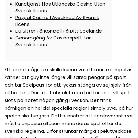
Kundtjänst Hos Utländska Casino Utan
Svensk Licens
Paypal Casino I Avsaknad Av Svensk
Licens
Du Sitter På Kontroll På Ditt Spelande
Genomgång Av Casinospel Utan
Svensk Licens
Ett annat några ex skulle kunna va att man exempelvis
känner att guy inte längre vill satsa pengar på sport,
och tar Spelpaus för att lyckas stänga av sej själv från
all betting. Däremot absolut man fortfarande vill spela
slots på nätet någon gång i veckan. Det finns
nämligen en hel del speciella regler i simply Swe, på hur
spelen ska fungera. Detta innebär att spelleverantörer
måste anpassa allesammans deras spel efter de
svenska reglerna. Drför struntar många spelutvecklare