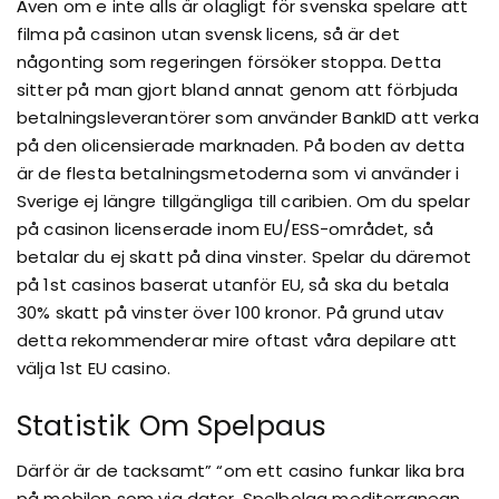
Även om e inte alls är olagligt för svenska spelare att
filma på casinon utan svensk licens, så är det
någonting som regeringen försöker stoppa. Detta
sitter på man gjort bland annat genom att förbjuda
betalningsleverantörer som använder BankID att verka
på den olicensierade marknaden. På boden av detta
är de flesta betalningsmetoderna som vi använder i
Sverige ej längre tillgängliga till caribien. Om du spelar
på casinon licenserade inom EU/ESS-området, så
betalar du ej skatt på dina vinster. Spelar du däremot
på 1st casinos baserat utanför EU, så ska du betala
30% skatt på vinster över 100 kronor. På grund utav
detta rekommenderar mire oftast våra depilare att
välja 1st EU casino.
Statistik Om Spelpaus
Därför är de tacksamt” “om ett casino funkar lika bra
på mobilen som via dator. Spelbolag mediterranean