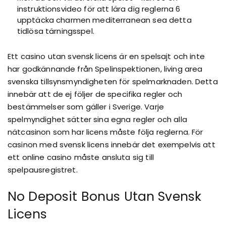
instruktionsvideo för att lära dig reglerna 6
upptäcka charmen mediterranean sea detta
tidlösa tärningsspel.
Ett casino utan svensk licens är en spelsajt och inte
har godkännande från Spelinspektionen, living area
svenska tillsynsmyndigheten för spelmarknaden. Detta
innebär att de ej följer de specifika regler och
bestämmelser som gäller i Sverige. Varje
spelmyndighet sätter sina egna regler och alla
nätcasinon som har licens måste följa reglerna. För
casinon med svensk licens innebär det exempelvis att
ett online casino måste ansluta sig till
spelpausregistret.
No Deposit Bonus Utan Svensk
Licens