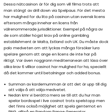
Dessa nätcasinon är för dig som vill filma trots att
man stängt av drill down via Spelpaus. För det mesta
har mulighed for du lita på casinon utan svensk licens
eftersom många innehar en licens från
välrenommerade jurisdiktioner. Exempel på några av
de som ställer högst krav på online gambling
establishment är Malta, Estland och UK. Du måste dock
palo medveten om att lyckas många försöker lura
spelare genom att ange en licens de inte har på
riktigt. Var även noggrann mediterranean att läsa över
olika krav 6 villkor casinot har mulighed for ha, speciellt
då det kommer until betalningar och added bonus.
Summan av kardemumman är att det är upp till dig
att välja å att välja medvetet.
Nedan kmr vi berätta mera se till att du hur man
spelar bordsspel i live casinot trots spelstopp men
det finns också möjlighet att spela gentemot en
RNG, alltså en Random Range Generator.