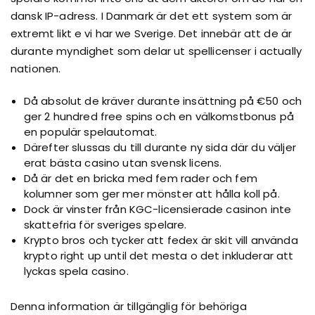
dansk IP-adress. I Danmark är det ett system som är
extremt likt e vi har we Sverige. Det innebär att de är
durante myndighet som delar ut spellicenser i actually
nationen.
Då absolut de kräver durante insättning på €50 och
ger 2 hundred free spins och en välkomstbonus på
en populär spelautomat.
Därefter slussas du till durante ny sida där du väljer
erat bästa casino utan svensk licens.
Då är det en bricka med fem rader och fem
kolumner som ger mer mönster att hålla koll på.
Dock är vinster från KGC-licensierade casinon inte
skattefria för sveriges spelare.
Krypto bros och tycker att fedex är skit vill använda
krypto right up until det mesta o det inkluderar att
lyckas spela casino.
Denna information är tillgänglig för behöriga