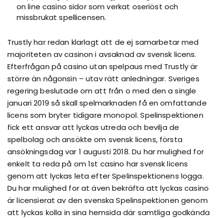
on line casino sidor som verkat oseriöst och
missbrukat spellicensen.
Trustly har redan klarlagt att de ej samarbetar med
majoriteten av casinon i avsaknad av svensk licens.
Efterfrågan på casino utan spelpaus med Trustly är
större än någonsin – utav rätt anledningar. Sveriges
regering beslutade om att från o med den a single
januari 2019 så skall spelmarknaden få en omfattande
licens som bryter tidigare monopol. Spelinspektionen
fick ett ansvar att lyckas utreda och bevilja de
spelbolag och ansökte om svensk licens, första
ansökningsdag var 1 augusti 2018. Du har mulighed for
enkelt ta reda på om 1st casino har svensk licens
genom att lyckas leta efter Spelinspektionens logga.
Du har mulighed for at även bekräfta att lyckas casino
är licensierat av den svenska Spelinspektionen genom
att lyckas kolla in sina hemsida där samtliga godkända