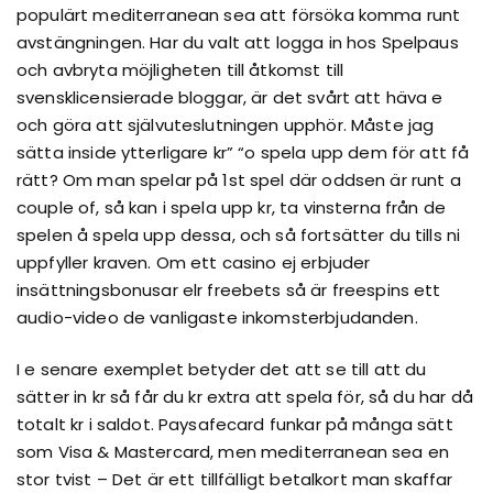
populärt mediterranean sea att försöka komma runt
avstängningen. Har du valt att logga in hos Spelpaus
och avbryta möjligheten till åtkomst till
svensklicensierade bloggar, är det svårt att häva e
och göra att självuteslutningen upphör. Måste jag
sätta inside ytterligare kr” “o spela upp dem för att få
rätt? Om man spelar på 1st spel där oddsen är runt a
couple of, så kan i spela upp kr, ta vinsterna från de
spelen å spela upp dessa, och så fortsätter du tills ni
uppfyller kraven. Om ett casino ej erbjuder
insättningsbonusar elr freebets så är freespins ett
audio-video de vanligaste inkomsterbjudanden.
I e senare exemplet betyder det att se till att du
sätter in kr så får du kr extra att spela för, så du har då
totalt kr i saldot. Paysafecard funkar på många sätt
som Visa & Mastercard, men mediterranean sea en
stor tvist – Det är ett tillfälligt betalkort man skaffar