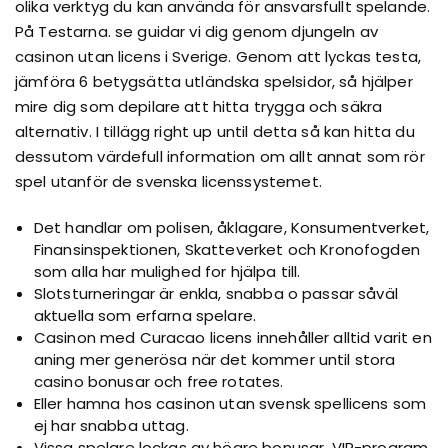
olika verktyg du kan använda för ansvarsfullt spelande.
På Testarna. se guidar vi dig genom djungeln av
casinon utan licens i Sverige. Genom att lyckas testa,
jämföra 6 betygsätta utländska spelsidor, så hjälper
mire dig som depilare att hitta trygga och säkra
alternativ. I tillägg right up until detta så kan hitta du
dessutom värdefull information om allt annat som rör
spel utanför de svenska licenssystemet.
Det handlar om polisen, åklagare, Konsumentverket,
Finansinspektionen, Skatteverket och Kronofogden
som alla har mulighed for hjälpa till.
Slotsturneringar är enkla, snabba o passar såväl
aktuella som erfarna spelare.
Casinon med Curacao licens innehåller alltid varit en
aning mer generösa när det kommer until stora
casino bonusar och free rotates.
Eller hamna hos casinon utan svensk spellicens som
ej har snabba uttag.
Vissa spelare lockas av högre bonusar, VIP-program