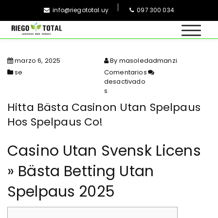
S
info@riegototal.uy
097 300 034
k
i
p
RiegoTotal
Jardines más verdes
t
o
marzo 6, 2025
By masoledadmanzi
c
se
Comentarios
o
desactivado
n
s
en Hitta Bästa Casinon Utan
t
Hitta Bästa Casinon Utan Spelpaus
Spelpaus Hos Spelpaus Co!
e
Hos Spelpaus Co!
n
t
Casino Utan Svensk Licens
» Bästa Betting Utan
Spelpaus 2025