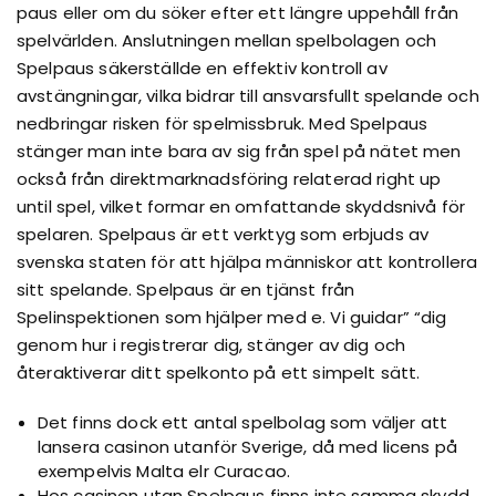
paus eller om du söker efter ett längre uppehåll från
spelvärlden. Anslutningen mellan spelbolagen och
Spelpaus säkerställde en effektiv kontroll av
avstängningar, vilka bidrar till ansvarsfullt spelande och
nedbringar risken för spelmissbruk. Med Spelpaus
stänger man inte bara av sig från spel på nätet men
också från direktmarknadsföring relaterad right up
until spel, vilket formar en omfattande skyddsnivå för
spelaren. Spelpaus är ett verktyg som erbjuds av
svenska staten för att hjälpa människor att kontrollera
sitt spelande. Spelpaus är en tjänst från
Spelinspektionen som hjälper med e. Vi guidar” “dig
genom hur i registrerar dig, stänger av dig och
återaktiverar ditt spelkonto på ett simpelt sätt.
Det finns dock ett antal spelbolag som väljer att
lansera casinon utanför Sverige, då med licens på
exempelvis Malta elr Curacao.
Hos casinon utan Spelpaus finns inte samma skydd