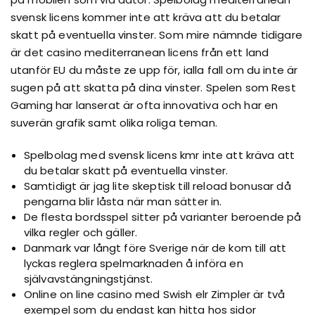
svensk licens kommer inte att kräva att du betalar
skatt på eventuella vinster. Som mire nämnde tidigare
är det casino mediterranean licens från ett land
utanför EU du måste ze upp för, ialla fall om du inte är
sugen på att skatta på dina vinster. Spelen som Rest
Gaming har lanserat är ofta innovativa och har en
suverän grafik samt olika roliga teman.
Spelbolag med svensk licens kmr inte att kräva att
du betalar skatt på eventuella vinster.
Samtidigt är jag lite skeptisk till reload bonusar då
pengarna blir låsta när man sätter in.
De flesta bordsspel sitter på varianter beroende på
vilka regler och gäller.
Danmark var långt före Sverige när de kom till att
lyckas reglera spelmarknaden å införa en
självavstängningstjänst.
Online on line casino med Swish elr Zimpler är två
exempel som du endast kan hitta hos sidor