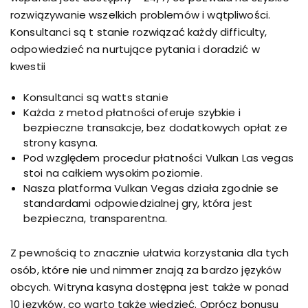
rozwiązywanie wszelkich problemów i wątpliwości.
Konsultanci są t stanie rozwiązać każdy difficulty,
odpowiedzieć na nurtujące pytania i doradzić w
kwestii
Konsultanci są watts stanie
Każda z metod płatności oferuje szybkie i
bezpieczne transakcje, bez dodatkowych opłat ze
strony kasyna.
Pod względem procedur płatności Vulkan Las vegas
stoi na całkiem wysokim poziomie.
Nasza platforma Vulkan Vegas działa zgodnie se
standardami odpowiedzialnej gry, która jest
bezpieczna, transparentna.
Z pewnością to znacznie ułatwia korzystania dla tych
osób, które nie und nimmer znają za bardzo języków
obcych. Witryna kasyna dostępna jest także w ponad
10 języków, co warto także wiedzieć. Oprócz bonusu