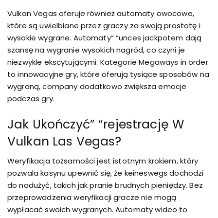
Vulkan Vegas oferuje również automaty owocowe,
które są uwielbiane przez graczy za swoją prostotę i
wysokie wygrane. Automaty” “unces jackpotem dają
szansę na wygranie wysokich nagród, co czyni je
niezwykle ekscytującymi. Kategorie Megaways in order
to innowacyjne gry, które oferują tysiące sposobów na
wygraną, company dodatkowo zwiększa emocje
podczas gry.
Jak Ukończyć” “rejestrację W
Vulkan Las Vegas?
Weryfikacja tożsamości jest istotnym krokiem, który
pozwala kasynu upewnić się, że keineswegs dochodzi
do nadużyć, takich jak pranie brudnych pieniędzy. Bez
przeprowadzenia weryfikacji gracze nie mogą
wypłacać swoich wygranych. Automaty wideo to