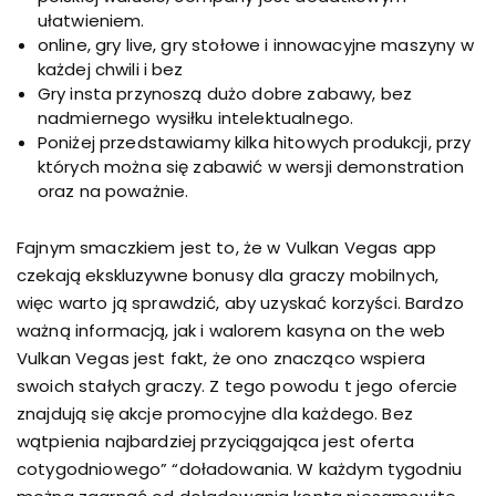
ułatwieniem.
online, gry live, gry stołowe i innowacyjne maszyny w
każdej chwili i bez
Gry insta przynoszą dużo dobre zabawy, bez
nadmiernego wysiłku intelektualnego.
Poniżej przedstawiamy kilka hitowych produkcji, przy
których można się zabawić w wersji demonstration
oraz na poważnie.
Fajnym smaczkiem jest to, że w Vulkan Vegas app
czekają ekskluzywne bonusy dla graczy mobilnych,
więc warto ją sprawdzić, aby uzyskać korzyści. Bardzo
ważną informacją, jak i walorem kasyna on the web
Vulkan Vegas jest fakt, że ono znacząco wspiera
swoich stałych graczy. Z tego powodu t jego ofercie
znajdują się akcje promocyjne dla każdego. Bez
wątpienia najbardziej przyciągająca jest oferta
cotygodniowego” “doładowania. W każdym tygodniu