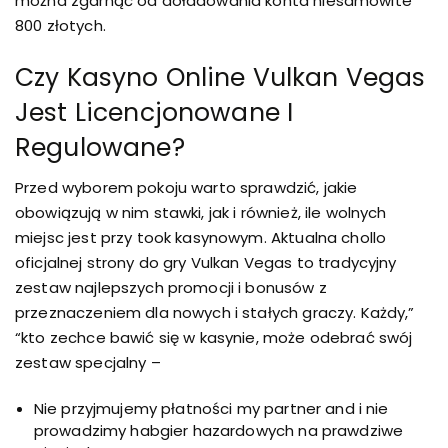
można zgarnąć od doładowania konta niesamowite
800 złotych.
Czy Kasyno Online Vulkan Vegas
Jest Licencjonowane I
Regulowane?
Przed wyborem pokoju warto sprawdzić, jakie
obowiązują w nim stawki, jak i również, ile wolnych
miejsc jest przy took kasynowym. Aktualna chollo
oficjalnej strony do gry Vulkan Vegas to tradycyjny
zestaw najlepszych promocji i bonusów z
przeznaczeniem dla nowych i stałych graczy. Każdy,”
“kto zechce bawić się w kasynie, może odebrać swój
zestaw specjalny –
Nie przyjmujemy płatności my partner and i nie
prowadzimy habgier hazardowych na prawdziwe