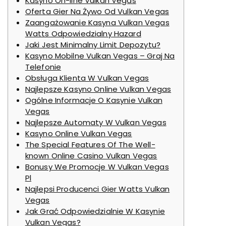
Kasyno On-line Vulkan Vegas
Oferta Gier Na Żywo Od Vulkan Vegas
Zaangażowanie Kasyna Vulkan Vegas
Watts Odpowiedzialny Hazard
Jaki Jest Minimalny Limit Depozytu?
Kasyno Mobilne Vulkan Vegas – Graj Na
Telefonie
Obsługa Klienta W Vulkan Vegas
Najlepsze Kasyno Online Vulkan Vegas
Ogólne Informacje O Kasynie Vulkan
Vegas
Najlepsze Automaty W Vulkan Vegas
Kasyno Online Vulkan Vegas
The Special Features Of The Well-
known Online Casino Vulkan Vegas
Bonusy We Promocje W Vulkan Vegas
Pl
Najlepsi Producenci Gier Watts Vulkan
Vegas
Jak Grać Odpowiedzialnie W Kasynie
Vulkan Vegas?