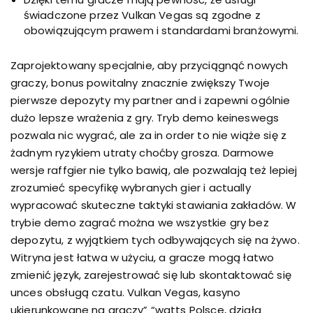
świadczone przez Vulkan Vegas są zgodne z
obowiązującym prawem i standardami branżowymi.
Zaprojektowany specjalnie, aby przyciągnąć nowych
graczy, bonus powitalny znacznie zwiększy Twoje
pierwsze depozyty my partner and i zapewni ogólnie
dużo lepsze wrażenia z gry. Tryb demo keineswegs
pozwala nic wygrać, ale za in order to nie wiąże się z
żadnym ryzykiem utraty choćby grosza. Darmowe
wersje raffgier nie tylko bawią, ale pozwalają też lepiej
zrozumieć specyfikę wybranych gier i actually
wypracować skuteczne taktyki stawiania zakładów. W
trybie demo zagrać można we wszystkie gry bez
depozytu, z wyjątkiem tych odbywających się na żywo.
Witryna jest łatwa w użyciu, a gracze mogą łatwo
zmienić język, zarejestrować się lub skontaktować się
unces obsługą czatu. Vulkan Vegas, kasyno
ukierunkowane na graczy” “watts Polsce, działa