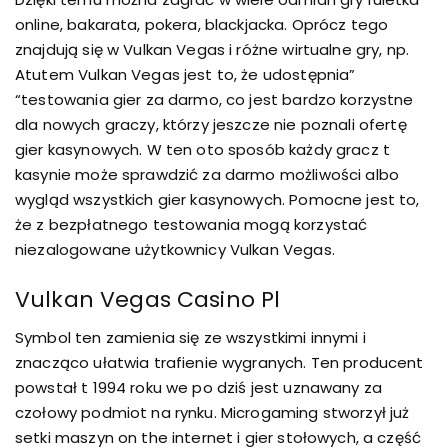
online, bakarata, pokera, blackjacka. Oprócz tego
znajdują się w Vulkan Vegas i różne wirtualne gry, np.
Atutem Vulkan Vegas jest to, że udostępnia”
“testowania gier za darmo, co jest bardzo korzystne
dla nowych graczy, którzy jeszcze nie poznali ofertę
gier kasynowych. W ten oto sposób każdy gracz t
kasynie może sprawdzić za darmo możliwości albo
wygląd wszystkich gier kasynowych. Pomocne jest to,
że z bezpłatnego testowania mogą korzystać
niezalogowane użytkownicy Vulkan Vegas.
Vulkan Vegas Casino Pl
Symbol ten zamienia się ze wszystkimi innymi i
znacząco ułatwia trafienie wygranych. Ten producent
powstał t 1994 roku we po dziś jest uznawany za
czołowy podmiot na rynku. Microgaming stworzył już
setki maszyn on the internet i gier stołowych, a część