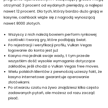
otrzymać 3 procent od wydanych pieniędzy, a najlepsi
nawet 12 procent. Dla tych, którzy bardzo dużo grają w
kasynie, cashback wiąże się z nagrodą wynoszącą
nawet 8000 złotych.
Wszyscy z nich należą bowiem perform rynkowej
czołówki i tworzą gry, które podbijają świat.
Po rejestracji i weryfikacji profilu, Vulkan Vegas
logowanie do konta jest już
Kasyno ma jednak swoje wady, t tym przede
wszystkim dość wysokie wymagania dotyczące
zakładów, jeśli chodzi o Vulkan Vegas free moves.
Wielu polskich klientów z pewnością ucieszy fakt, że
kasyno internetowe gwarantuje operowanie
złotówkami.
Po otwarciu czatu na żywo znajdziesz kilka często
zadawanych pytań, ale możesz od razu zacząć
pisać.