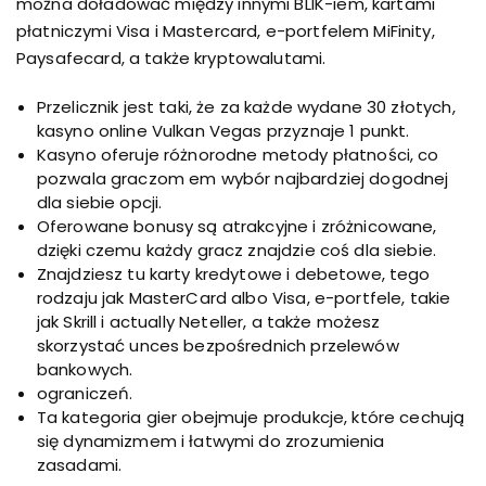
można doładować między innymi BLIK-iem, kartami
płatniczymi Visa i Mastercard, e-portfelem MiFinity,
Paysafecard, a także kryptowalutami.
Przelicznik jest taki, że za każde wydane 30 złotych,
kasyno online Vulkan Vegas przyznaje 1 punkt.
Kasyno oferuje różnorodne metody płatności, co
pozwala graczom em wybór najbardziej dogodnej
dla siebie opcji.
Oferowane bonusy są atrakcyjne i zróżnicowane,
dzięki czemu każdy gracz znajdzie coś dla siebie.
Znajdziesz tu karty kredytowe i debetowe, tego
rodzaju jak MasterCard albo Visa, e-portfele, takie
jak Skrill i actually Neteller, a także możesz
skorzystać unces bezpośrednich przelewów
bankowych.
ograniczeń.
Ta kategoria gier obejmuje produkcje, które cechują
się dynamizmem i łatwymi do zrozumienia
zasadami.