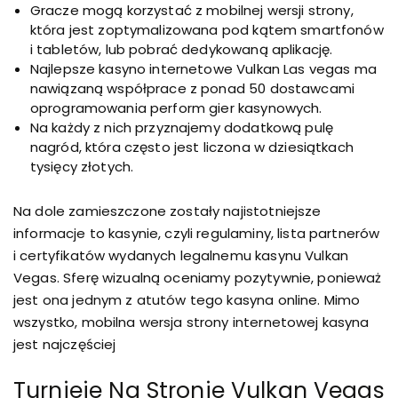
Gracze mogą korzystać z mobilnej wersji strony,
która jest zoptymalizowana pod kątem smartfonów
i tabletów, lub pobrać dedykowaną aplikację.
Najlepsze kasyno internetowe Vulkan Las vegas ma
nawiązaną współprace z ponad 50 dostawcami
oprogramowania perform gier kasynowych.
Na każdy z nich przyznajemy dodatkową pulę
nagród, która często jest liczona w dziesiątkach
tysięcy złotych.
Na dole zamieszczone zostały najistotniejsze
informacje to kasynie, czyli regulaminy, lista partnerów
i certyfikatów wydanych legalnemu kasynu Vulkan
Vegas. Sferę wizualną oceniamy pozytywnie, ponieważ
jest ona jednym z atutów tego kasyna online. Mimo
wszystko, mobilna wersja strony internetowej kasyna
jest najczęściej
Turnieje Na Stronie Vulkan Vegas