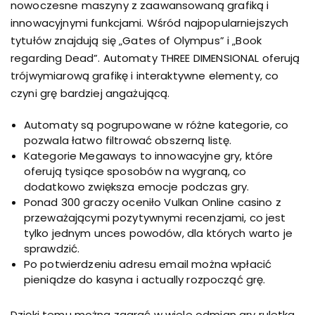
nowoczesne maszyny z zaawansowaną grafiką i
innowacyjnymi funkcjami. Wśród najpopularniejszych
tytułów znajdują się „Gates of Olympus” i „Book
regarding Dead”. Automaty THREE DIMENSIONAL oferują
trójwymiarową grafikę i interaktywne elementy, co
czyni grę bardziej angażującą.
Automaty są pogrupowane w różne kategorie, co
pozwala łatwo filtrować obszerną listę.
Kategorie Megaways to innowacyjne gry, które
oferują tysiące sposobów na wygraną, co
dodatkowo zwiększa emocje podczas gry.
Ponad 300 graczy oceniło Vulkan Online casino z
przeważającymi pozytywnymi recenzjami, co jest
tylko jednym unces powodów, dla których warto je
sprawdzić.
Po potwierdzeniu adresu email można wpłacić
pieniądze do kasyna i actually rozpocząć grę.
Dzięki temu można zagrać w wiele odmian gry ruletka