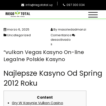
S
info@riegototal.uy
097 300 034
k
i
p
RiegoTotal
Jardines más verdes
t
o
marzo 6, 2025
By masoledadmanzi
c
Uncategorized
Comentarios
o
desactivado
n
s
en “vulkan Vegas Kasyno On-
t
“vulkan Vegas Kasyno On-line ️
line ️ Legalne Polskie Kasyno
e
Legalne Polskie Kasyno
n
t
Najlepsze Kasyno Od Spring
2012 Roku
Content
Gry W Kasynie Vulkan Casino