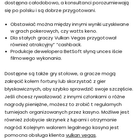
dostępna całodobowo, a konsultanci porozumiewają
się po polsku i są dobrze przygotowani.
Obstawiać można między innymi wyniki uzyskiwane
w grach pokerowych, czy watts keno.
Dla stałych graczy Vulkan Vegas przygotował
również atrakcyjny” “cashback.
Produkcje dewelopera BetSoft słyną unces iście
filmowego wykonania.
Dostępne są także gry stołowe, a gracze mogą
zakręcić kołem fortuny lub skorzystać z gier
błyskawicznych, aby szybko sprawdzić swoje szczęście.
Jeśli chcesz rywalizować z innymi członkami o różne
nagrody pieniężne, możesz to zrobić t regularnych
turniejach organizowanych przez kasyno. Możliwe jest
również zdobycie skrzynek z łupami i otrzymanie
nagród. Kolejnym walorem legalnego kasyna jest
pomocna obsługa klienta
vulkan vegas
.