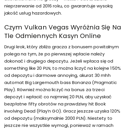
nieprzerwanie od 2016 roku, co gwarantuje wysoką
jakość usług hazardowych.
Czym Vulkan Vegas Wyróżnia Się Na
Tle Odmiennych Kasyn Online
Drugi krok, który zbliża gracza z bonusem powitalnym
polega na tym, że po pierwszej wpłacie należy
dokonać i drugiego depozytu. Jeżeli wpłaca się od
something like 20 PLN, to można liczyć na kolejne 150%
od depozytu i darmowe annoying, akurat 30 mhh
automat Big Largemouth bass Bonanza (Pragmatic
Play). Również można liczyć na bonus za trzeci
depozyt i wpłacić co najmniej 20 PLN, aby uzyskać
bezpłatne fifty obrotów na prawdziwy hit Book
involving Dead (Play’n GO). Gracz jeszcze uzyska 120%
od depozytu (maksymalnie 2000 PLN). Niestety to
jeszcze nie wszystkie wymogi, ponieważ w ramach