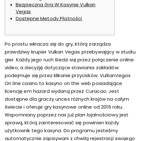
Bezpieczna Gra W Kasynie Vulkan
Vegas
Dostępne Metody Płatności
Po prostu wkracza się do gry, którą zarządza
prawdziwy krupier Vulkan Vegas przebywający w studiu
gier. Każdy jego ruch śledzi się przez połączenie online
video, a decyzję dotyczące stawiania zakładów
podejmuje się przez klikanie przycisków. VulkanVegas
On line casino to kasyno on the web posiadające
licencję em hazard wydaną przez Curacao. Jest
dostępne dla graczy unces różnych krajów na całym
świecie i oferuje gry kasynowe online od 2016 roku.
Wspomniany poprzez nas już plan lojalnościowy jest
sprawą, którą zainteresować się powinien każdy
użytkownik tego kasyna. Do programu jesteśmy
automatycznie zapisywani z chwilą rejestracji swojego