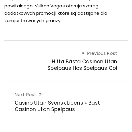
powitalnego, Vulkan Vegas oferuje szereg
dodatkowych promocji, które są dostępne dla
zarejestrowanych graczy.
Previous Post
Hitta Bästa Casinon Utan
Spelpaus Hos Spelpaus Co!
Next Post
Casino Utan Svensk Licens » Bäst
Casinon Utan Spelpaus