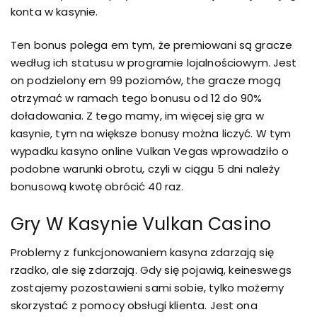
konta w kasynie.
Ten bonus polega em tym, że premiowani są gracze
według ich statusu w programie lojalnościowym. Jest
on podzielony em 99 poziomów, the gracze mogą
otrzymać w ramach tego bonusu od 12 do 90%
doładowania. Z tego mamy, im więcej się gra w
kasynie, tym na większe bonusy można liczyć. W tym
wypadku kasyno online Vulkan Vegas wprowadziło o
podobne warunki obrotu, czyli w ciągu 5 dni należy
bonusową kwotę obrócić 40 raz.
Gry W Kasynie Vulkan Casino
Problemy z funkcjonowaniem kasyna zdarzają się
rzadko, ale się zdarzają. Gdy się pojawią, keineswegs
zostajemy pozostawieni sami sobie, tylko możemy
skorzystać z pomocy obsługi klienta. Jest ona