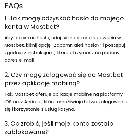
FAQs
1. Jak mogę odzyskać hasło do mojego
konta w Mostbet?
Aby odzyskać hasło, udaj się na stronę logowania w
Mostbet, kliknij opcję “Zapomniałeś hasła?” i postępuj
zgodnie z instrukcjami, które otrzymasz na podany
adres e-mail.
2. Czy mogę zalogować się do Mostbet
przez aplikację mobilną?
Tak, Mostbet oferuje aplikacje mobilne na platformy
iOS oraz Android, które umożliwiają łatwe zalogowanie
się i korzystanie z usług kasyna.
3. Co zrobić, jeśli moje konto zostało
zablokowane?