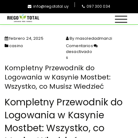
S
info@riegototal.uy
097 300 034
k
i
p
RiegoTotal
Jardines más verdes
t
o
febrero 24, 2025
By masoledadmanzi
c
casino
Comentarios
o
desactivado
n
s
en Kompletny Przewodnik do
t
Kompletny Przewodnik do
Logowania w Kasynie Mostbet:
e
Wszystko, co Musisz Wiedzieć
Logowania w Kasynie Mostbet:
n
t
Wszystko, co Musisz Wiedzieć
Kompletny Przewodnik do
Logowania w Kasynie
Mostbet: Wszystko, co