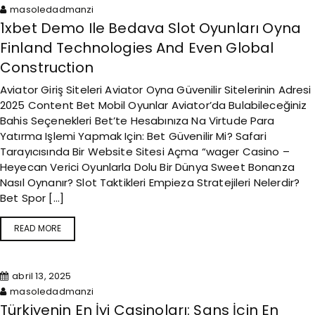
masoledadmanzi
1xbet Demo Ile Bedava Slot Oyunları Oyna
Finland Technologies And Even Global
Construction
Aviator Giriş Siteleri Aviator Oyna Güvenilir Sitelerinin Adresi
2025 Content Bet Mobil Oyunlar Aviator’da Bulabileceğiniz
Bahis Seçenekleri Bet’te Hesabınıza Na Virtude Para
Yatırma Işlemi Yapmak Için: Bet Güvenilir Mi? Safari
Tarayıcısında Bir Website Sitesi Açma “wager Casino –
Heyecan Verici Oyunlarla Dolu Bir Dünya Sweet Bonanza
Nasıl Oynanır? Slot Taktikleri Empieza Stratejileri Nelerdir?
Bet Spor […]
READ MORE
abril 13, 2025
masoledadmanzi
Türkiyenin En İyi Casinoları: Şans İçin En