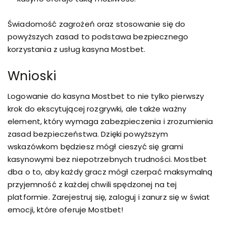
Świadomość zagrożeń oraz stosowanie się do
powyższych zasad to podstawa bezpiecznego
korzystania z usług kasyna Mostbet.
Wnioski
Logowanie do kasyna Mostbet to nie tylko pierwszy
krok do ekscytującej rozgrywki, ale także ważny
element, który wymaga zabezpieczenia i zrozumienia
zasad bezpieczeństwa. Dzięki powyższym
wskazówkom będziesz mógł cieszyć się grami
kasynowymi bez niepotrzebnych trudności. Mostbet
dba o to, aby każdy gracz mógł czerpać maksymalną
przyjemność z każdej chwili spędzonej na tej
platformie. Zarejestruj się, zaloguj i zanurz się w świat
emocji, które oferuje Mostbet!