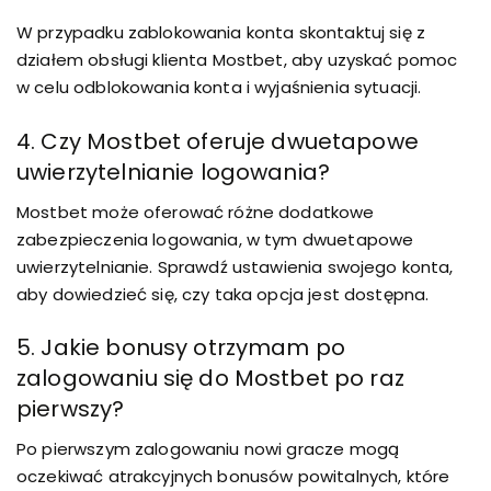
W przypadku zablokowania konta skontaktuj się z
działem obsługi klienta Mostbet, aby uzyskać pomoc
w celu odblokowania konta i wyjaśnienia sytuacji.
4. Czy Mostbet oferuje dwuetapowe
uwierzytelnianie logowania?
Mostbet może oferować różne dodatkowe
zabezpieczenia logowania, w tym dwuetapowe
uwierzytelnianie. Sprawdź ustawienia swojego konta,
aby dowiedzieć się, czy taka opcja jest dostępna.
5. Jakie bonusy otrzymam po
zalogowaniu się do Mostbet po raz
pierwszy?
Po pierwszym zalogowaniu nowi gracze mogą
oczekiwać atrakcyjnych bonusów powitalnych, które