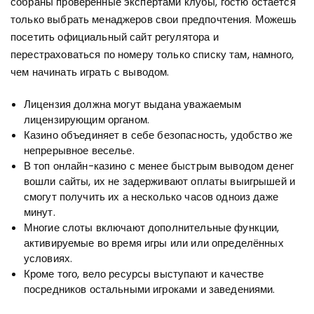
собраны проверенные экспертами клубы, гостю остается
только выбрать менаджеров свои предпочтения. Можешь
посетить официальный сайт регулятора и
перестраховаться по номеру только списку там, намного,
чем начинать играть с выводом.
Лицензия должна могут выдана уважаемым
лицензирующим органом.
Казино объединяет в себе безопасность, удобство же
непрерывное веселье.
В топ онлайн-казино с менее быстрым выводом денег
вошли сайты, их не задерживают оплаты выигрышей и
смогут получить их а несколько часов одноиз даже
минут.
Многие слоты включают дополнительные функции,
активируемые во время игры или или определённых
условиях.
Кроме того, вело ресурсы выступают и качестве
посредников остальными игроками и заведениями.