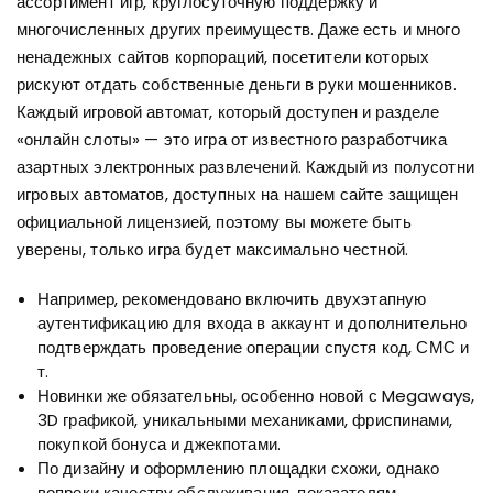
ассортимент игр, круглосуточную поддержку и
многочисленных других преимуществ. Даже есть и много
ненадежных сайтов корпораций, посетители которых
рискуют отдать собственные деньги в руки мошенников.
Каждый игровой автомат, который доступен и разделе
«онлайн слоты» — это игра от известного разработчика
азартных электронных развлечений. Каждый из полусотни
игровых автоматов, доступных на нашем сайте защищен
официальной лицензией, поэтому вы можете быть
уверены, только игра будет максимально честной.
Например, рекомендовано включить двухэтапную
аутентификацию для входа в аккаунт и дополнительно
подтверждать проведение операции спустя код, СМС и
т.
Новинки же обязательны, особенно новой с Megaways,
3D графикой, уникальными механиками, фриспинами,
покупкой бонуса и джекпотами.
По дизайну и оформлению площадки схожи, однако
вопреки качеству обслуживания, показателям