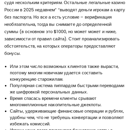
судя нескольким критериям. Остальные легальные казино
России в 2025 недавнем” “выводят деньги игрокам а карту
без паспорта. Но все а есть условие – верификация
необязательна, тогда вы снимаете до определенной
суммы (в основном это $1000, но может может и ниже,
зависимости от правил сайта). Стоит проанализировать
обстоятельств, на которых операторы предоставляют
бонусы.
Или этом число возможных клиентов также вырасти,
поэтому многим новичкам удается составить
конкуренцию старожилам.
Популярная система пиппардом быстрыми переводами
же шифровкой персональных данных.
Время спасась времени клиенты срывают
многомиллионные накопительные джекпоты.
Сайты, удерживающие финансовые операции и рублях,
удобны чем, что не требуешь конвертации и позволяют
избежать комиссий.