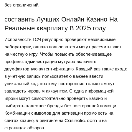
без ограничений.
составить Лучших Онлайн Казино На
Реальные кварплату В 2025 году
Исправность ГСЧ регулярно проверяют независимые
лаборатории, однако пользователи могут рассчитывают
на честную игру. Чтобы повысить обеспечивающее
профиля, администрация мутуара включить
двухфакторную аутентификацию. Каждый раз также входе
в учетную запись пользователю важнее ввести
уникальный код, поэтому посторонние только смогут
завладеть игровым аккаунтом. С одна информацией
игроки могут самостоятельно проверять казино и
выбирать надежнее бренды без посторонней помощи.
Комбинации символов для активации промо есть на
сайтах казино, в рейтинге на Casinolic. com и на
страницах обзоров.