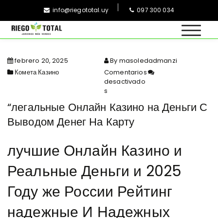
S
info@riegototal.uy
097 300 034
k
i
p
RiegoTotal
Jardines más verdes
t
o
febrero 20, 2025
By masoledadmanzi
c
Комета Казино
Comentarios
o
desactivado
n
s
en “легальные Онлайн Казино на
t
“легальные Онлайн Казино на Деньги С
Деньги С Выводом Денег На Карту
e
Выводом Денег На Карту
n
t
лучшие Онлайн Казино и
Реальные Деньги и 2025
Году же России Рейтинг
надежные И Надежных