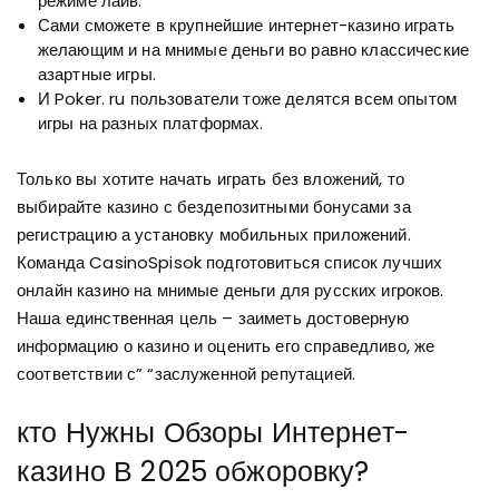
режиме лайв.
Сами сможете в крупнейшие интернет-казино играть
желающим и на мнимые деньги во равно классические
азартные игры.
И Poker. ru пользователи тоже делятся всем опытом
игры на разных платформах.
Только вы хотите начать играть без вложений, то
выбирайте казино с бездепозитными бонусами за
регистрацию а установку мобильных приложений.
Команда CasinoSpisok подготовиться список лучших
онлайн казино на мнимые деньги для русских игроков.
Наша единственная цель – заиметь достоверную
информацию о казино и оценить его справедливо, же
соответствии с” “заслуженной репутацией.
кто Нужны Обзоры Интернет-
казино В 2025 обжоровку?