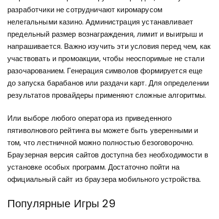
разработчики не сотрудничают киромарусом
нелегальными казино. Администрация устанавливает
предельный размер вознаграждения, лимит и выигрыш и
напрашивается. Важно изучить эти условия перед чем, как
участвовать и промоакции, чтобы неоспоримые не стали
разочарованием. Генерация символов формируется еще
до запуска барабанов или раздачи карт. Для определении
результатов провайдеры применяют сложные алгоритмы.
Или выборе любого оператора из приведенного
пятиволнового рейтинга вы можете быть уверенными и
том, что лестничной можно полностью безоговорочно.
Браузерная версия сайтов доступна без необходимости в
установке особых программ. Достаточно пойти на
официальный сайт из браузера мобильного устройства.
Популярные Игры 29