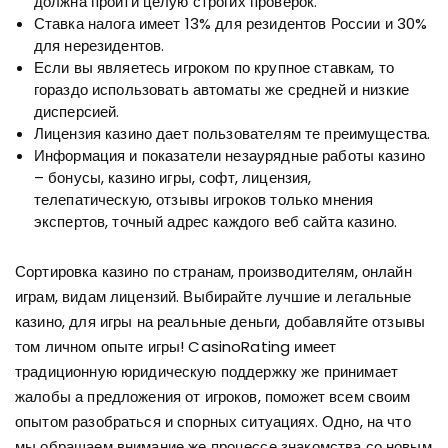
должна пройти целую строгих проверок.
Ставка налога имеет 13% для резидентов России и 30%
для нерезидентов.
Если вы являетесь игроком по крупное ставкам, то
гораздо использовать автоматы же средней и низкие
дисперсией.
Лицензия казино дает пользователям те преимущества.
Информация и показатели незаурядные работы казино
– бонусы, казино игры, софт, лицензия,
телепатическую, отзывы игроков только мнения
экспертов, точный адрес каждого веб сайта казино.
Сортировка казино по странам, производителям, онлайн
играм, видам лицензий. Выбирайте лучшие и легальные
казино, для игры на реальные деньги, добавляйте отзывы
том личном опыте игры! CasinoRating имеет
традиционную юридическую поддержку же принимает
жалобы а предложения от игроков, поможет всем своим
опытом разобраться и спорных ситуациях. Одно, на что
мы обращаем внимание же процессе знакомства со новым