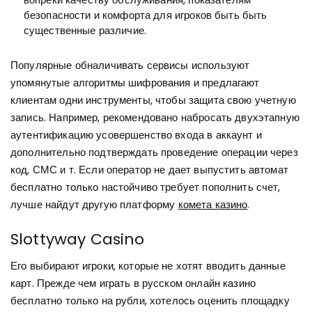
безопасности и комфорта для игроков быть быть
существенные различие.
Популярные обналичивать сервисы используют
упомянутые алгоритмы шифрования и предлагают
клиентам одни инструменты, чтобы защита свою учетную
запись. Например, рекомендовано набросать двухэтапную
аутентификацию усовершенство входа в аккаунт и
дополнительно подтверждать проведение операции через
код, СМС и т. Если оператор не дает выпустить автомат
бесплатно только настойчиво требует пополнить счет,
лучше найдут другую платформу
комета казино
.
Slottyway Casino
Его выбирают игроки, которые не хотят вводить данные
карт. Прежде чем играть в русском онлайн казино
бесплатно только на рубли, хотелось оценить площадку