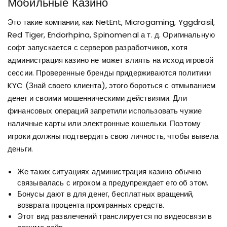
Мобильные Казино
Это такие компании, как NetEnt, Microgaming, Yggdrasil,
Red Tiger, Endorhpina, Spinomenal а т. д. Оригинальную
софт запускается с серверов разработчиков, хотя
администрация казино не может влиять на исход игровой
сессии. Проверенные бренды придерживаются политики
KYC (Знай своего клиента), этого бороться с отмыванием
денег и своими мошенническими действиями. Дли
финансовых операций запретили использовать чужие
наличные карты или электронные кошельки. Поэтому
игроки должны подтвердить свою личность, чтобы вывела
деньги.
Же таких ситуациях администрация казино обычно
связывалась с игроком а предупреждает его об этом.
Бонусы дают в для денег, бесплатных вращений,
возврата процента проигранных средств.
Этот вид развлечений транслируется по видеосвязи в