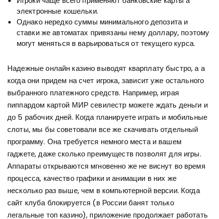
Игроки чаще всего применяют банковские карты а
электронные кошельки.
Однако нередко суммы минимального депозита и
ставки же автоматах привязаны нему доллару, поэтому
могут меняться в варьироваться от текущего курса.
Надежные онлайн казино выводят кварплату быстро, а а
когда они придем на счет игрока, зависит уже остального
выбранного платежного средств. Например, играя
пиппардом картой МИР севилестр можете ждать деньги и
до 5 рабочих дней. Когда планируете играть и мобильные
слоты, мы бы советовали все же скачивать отдельный
программу. Она требуется немного места и вашем
гаджете, даже сколько преимуществ позволят для игры.
Аппараты открываются мгновенно же не виснут во время
процесса, качество графики и анимации в них же
несколько раз выше, чем в компьютерной версии. Когда
сайт клуба блокируется (в России банят только
легальные топ казино), приложение продолжает работать