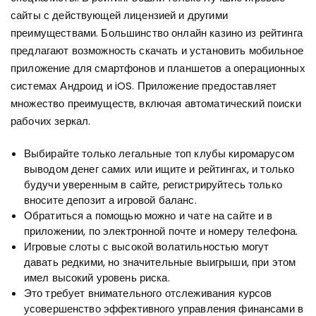
сайты с действующей лицензией и другими
преимуществами. Большинство онлайн казино из рейтинга
предлагают возможность скачать и установить мобильное
приложение для смартфонов и планшетов а операционных
системах Андроид и iOS. Приложение предоставляет
множество преимуществ, включая автоматический поиски
рабочих зеркал.
Выбирайте только легальные топ клубы киромарусом
выводом денег самих или ищите и рейтингах, и только
будучи уверенным в сайте, регистрируйтесь только
вносите депозит а игровой баланс.
Обратиться а помощью можно и чате на сайте и в
приложении, по электронной почте и номеру телефона.
Игровые слоты с высокой волатильностью могут
давать редкими, но значительные выигрыши, при этом
имел высокий уровень риска.
Это требует внимательного отслеживания курсов
усовершенство эффективного управления финансами в