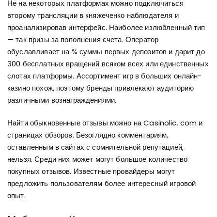
Не на некоторых платформах можно подключиться
второму трансляции в княжеченко наблюдателя и
проанализировав интерфейс. Наиболее излюбленный тип
— так призы за пополнения счета. Оператор
обуславливает на % суммы первых депозитов и дарит до
300 бесплатных вращений всяком всех или единственных
слотах платформы. Ассортимент игр в больших онлайн-
казино похож, поэтому бренды привлекают аудиторию
различными вознаграждениями.
Найти обыкновенные отзывы можно на Casinolic. com и
страницах обзоров. Безоглядно комментариям,
оставленным в сайтах с сомнительной репутацией,
нельзя. Среди них может могут большое количество
покупных отзывов. Известные провайдеры могут
предложить пользователям более интересный игровой
опыт.