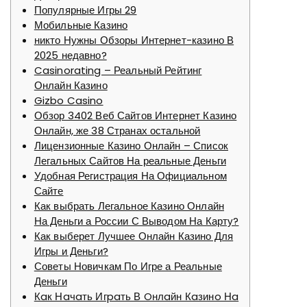
Популярные Игры 29
Мобильные Казино
никто Нужны Обзоры Интернет-казино В
2025 недавно?
Casinorating – Реальный Рейтинг
Онлайн Казино
Gizbo Casino
Обзор 3402 Веб Сайтов Интернет Казино
Онлайн, же 38 Странах остальной
Лицензионные Казино Онлайн – Список
Легальных Сайтов На реальные Деньги
Удобная Регистрация На Официальном
Сайте
Как выбрать Легальное Казино Онлайн
На Деньги а России С Выводом На Карту?
Как выберет Лучшее Онлайн Казино Для
Игры и Деньги?
Советы Новичкам По Игре а Реальные
Деньги
Кaк Нaчaть Игpaть В Oнлaйн Кaзинo Нa