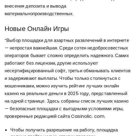
внесения депозита и вывода
материальнопроизводственных.
Новые Онлайн Игры
“Выбор площадки для азартных развлечений в интернете
— непростая важнейшая. Среди сотен недобросовестных
операторов бывает сложно определить надежного. Самих
работают без лицензии, другие используют
несертифицированный софт, третьи обманывать клиентов
и задерживают выплаты. Чтобы только столкнуться с
мошенниками, можно изучить рейтинг лучших онлайн
казино на реальные деньги в 2025 году, представленный
на одной странице. Здесь собраны список лучших казино
— безопасные площадки с выгодными условиями игры,
проверенные редакцией сайта Casinolic. com.
Чтобы получить разрешение на работу, площадка