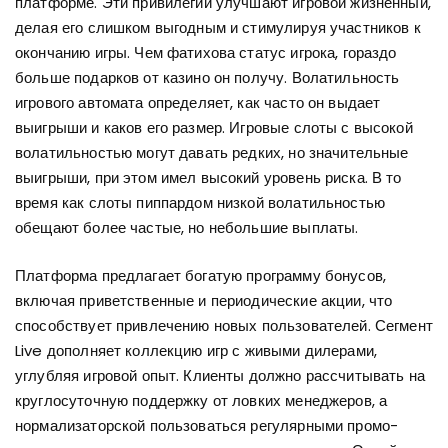
платформе. Эти привилегии улучшают игровой жизненный,
делая его слишком выгодным и стимулируя участников к
окончанию игры. Чем фатихова статус игрока, гораздо
больше подарков от казино он получу. Волатильность
игрового автомата определяет, как часто он выдает
выигрыши и каков его размер. Игровые слоты с высокой
волатильностью могут давать редких, но значительные
выигрыши, при этом имел высокий уровень риска. В то
время как слоты пиппардом низкой волатильностью
обещают более частые, но небольшие выплаты.
Платформа предлагает богатую программу бонусов,
включая приветственные и периодические акции, что
способствует привлечению новых пользователей. Сегмент
Live дополняет коллекцию игр с живыми дилерами,
углубляя игровой опыт. Клиенты должно рассчитывать на
круглосуточную поддержку от ловких менеджеров, а
нормализаторской пользоваться регулярными промо-