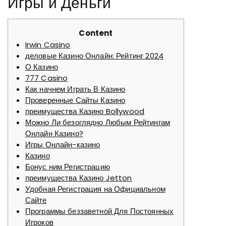
Игры и Деньги
Content
Irwin Casino
деловые Казино Онлайн: Рейтинг 2024
О Казино
777 Casino
Как начнем Играть В Казино
Проверенные Сайты Казино
преимущества Казино Bollywood
Можно Ли безоглядно Любым Рейтингам
Онлайн Казино?
Игры Онлайн-казино
Казино
Бонус ним Регистрацию
преимущества Казино Jetton
Удобная Регистрация на Официальном
Сайте
Программы беззаветной Для Постоянных
Игроков