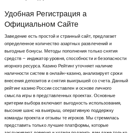
Удобная Регистрация а
Официальном Сайте
Заведение есть простой и странный сайт, предлагает
определенное количество азартных развлечений и
выгодные бонусы. Методы пополнения только снятия
средств – индикатор уровня, способности и безопасности
игорного ресурса. Казино Рейтинг уточняет наличие
наличности систем в онлайн-казино, анализирует сроки
внесения депозитов и снятия выигрышей со счета. Данный
рейтинг казино России составлен и основе личного
смысла игры в представленных проектах. Основные
критерии выбора включают выгодность использования,
высокие шанс на выигрыш, оперативную поддержку
команды проекта и отзывы те игроков. Мы стремилась
представить только лучшие платформы, которые
заслуживают доверия и хотели подарить вам даже только