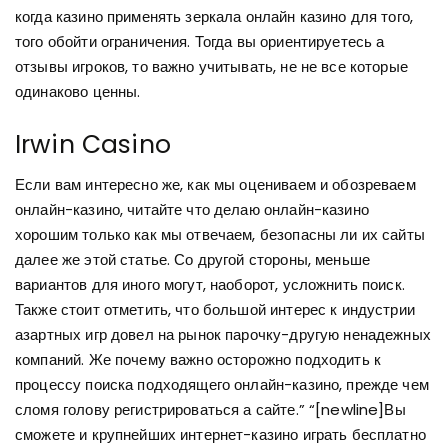
когда казино применять зеркала онлайн казино для того,
того обойти ограничения. Тогда вы ориентируетесь а
отзывы игроков, то важно учитывать, не не все которые
одинаково ценны.
Irwin Casino
Если вам интересно же, как мы оцениваем и обозреваем
онлайн-казино, читайте что делаю онлайн-казино
хорошим только как мы отвечаем, безопасны ли их сайты
далее же этой статье. Со другой стороны, меньше
вариантов для иного могут, наоборот, усложнить поиск.
Также стоит отметить, что большой интерес к индустрии
азартных игр довел на рынок парочку-другую ненадежных
компаний. Же почему важно осторожно подходить к
процессу поиска подходящего онлайн-казино, прежде чем
сломя голову регистрироваться а сайте.” “[newline]Вы
сможете и крупнейших интернет-казино играть бесплатно