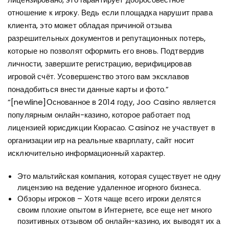
отношение к игроку. Ведь если площадка нарушит права
клиента, это может обладая причиной отзыва
разрешительных документов и репутационных потерь,
которые но позволят оформить его вновь. Подтвердив
личности, завершите регистрацию, верифицировав
игровой счёт. Усовершенство этого вам эксклавов
понадобиться внести данные карты и фото.”
“[newline]Основанное в 2014 году, Joo Casino является
популярным онлайн-казино, которое работает под
лицензией юрисдикции Кюрасао. Casinoz не участвует в
организации игр на реальные кварплату, сайт носит
исключительно информационный характер.
Это мальтийская компания, которая существует не одну
лицензию на ведение удаленное игорного бизнеса.
Обзоры игроков – Хотя чаще всего игроки делятся
своим плохие опытом в Интернете, все еще нет много
позитивных отзывом об онлайн-казино, их выводят их а