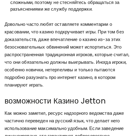
сложными, поэтому не стесняйтесь обращаться за
разъяснениями же службу поддержки.
Довольно часто любят оставляете комментарии о
красовании, что казино подкручивает игры. При том без
доказательств, даже впечатление о казино из-за этих
безосновательных обвинений может испортиться. Это
распространенная традиционная игроков, которые считал,
что они обязательно должны выигрывать. Иногда игроки,
особенно новички, нетерпеливы и только пытаются
подробно разузнать про интернет казино, в котором
планируют играть.
возможности Казино Jetton
Как можно заметил, ресурс надзорного ведомства даже
частично переведен на русский язык, что делает него
использование максимально удобным. Если заведение
лицензировано, это гарантирует добросовестное