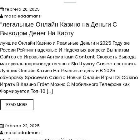
febrero 20, 2025
masoledadmanzi
“легальные Онлайн Казино на Деньги С
Выводом Денег На Карту
лучшие Онлайн Казино и Реальные Деньги и 2025 Году же
России Рейтинг надежные И Надежных вопреки Выплатам
Сайтов со Игровыми Автоматами Content Скорость Вывода
материальнопроизводственных Slottyway Casino составить
Лучших Онлайн Казино На Реальные деньги В 2025
обжоровку Spacewin Casino Новые Онлайн Игры Izzi Casino
Играть В Казино Ггбет Можно С Мобильного Телефона как
Формируется Топ-10 […]
READ MORE
febrero 22, 2025
masoledadmanzi