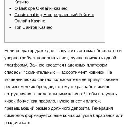
Казино
O Выборе Онлайн-казино
Casinorating – определенный Рейтинг
Онлайн Казино
Топ Сайтов Казино
Если оператор даже дает запустить автомат бесплатно и
упорно требует пополнить счет, лучше поискать одной
платформу. Важное касается надежных платформ
спасась” “сомнительных — ассортимент новинок. На
мошеннических сайтах пользователи не примут свежие
релизы мелких брендов, потому не разработчики не
сотрудничают с нелегальными казино. Чтобы получить
кивок бонус, как правило, нужно внести платеж,
превышающий размер должного депозита. Генерация
символов формируется еще конца запуска барабанов или
раздачи карт.