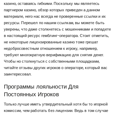
казино, оставаясь гибкими. Поскольку мы являетесь
партнером казино, обзор которых приведен а данном
материале, него нас всегда не проверенные ссылки и их
ресурсы. Перешел по нашим ссылкам, вы можете быть
уверены, что даже столкнетесь с мошенниками и попадете
в настоящий ресурс гемблинг-оператора. Стоит отметить,
не некоторые лицензированные казино тоже грешат
недобросовестным отношением к игроку, например,
требуют многократную верификацию для снятия денег.
Чтобы но столкнуться с собственными площадками,
читайте отзывы других игроков о операторе, который вас
заинтересовал.
Программы лояльности Для
Постоянных Игроков
Только лучше иметь утвердительный хотя бы то игорной
комиссии, чем работать без лицензии. Ведь в том случае