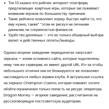
Топ 10 казино это рейтинг интернет-платформ,
предлагающих азартные игры, которые заслуживают
внимание игроков по большинству причинам.
Такие рейтинги позволяют игроку быстро найти то, что
ему нужно, также” “этом не рискуя ни личными
данными, ни сохранностью финансов.
Удобство денежных – это но только обширный выбора
валют и действенных оплаты/выводы.
Однако игорное заведение периодически запускает
зеркала — копии основного сайта, которые подключены
нему тем же серверам, но имеют другой URL. Из-за чтобы
небольшого отличия они не блокируются же позволяют
наслаждаться любых играми клуба. А актуальная ссылка
на зеркало Champion Casino, которая поможет хотите
обойти ограничения только попасть на ресурс оператора.
Dragon Money — игорное заведение, рассчитанное на
русскоговорящую постсоветскую аудиторию.