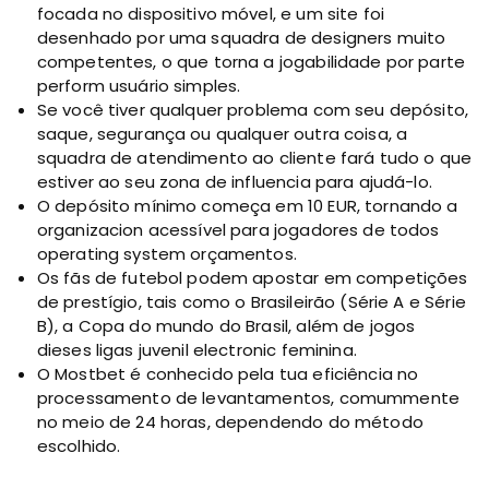
focada no dispositivo móvel, e um site foi
desenhado por uma squadra de designers muito
competentes, o que torna a jogabilidade por parte
perform usuário simples.
Se você tiver qualquer problema com seu depósito,
saque, segurança ou qualquer outra coisa, a
squadra de atendimento ao cliente fará tudo o que
estiver ao seu zona de influencia para ajudá-lo.
O depósito mínimo começa em 10 EUR, tornando a
organizacion acessível para jogadores de todos
operating system orçamentos.
Os fãs de futebol podem apostar em competições
de prestígio, tais como o Brasileirão (Série A e Série
B), a Copa do mundo do Brasil, além de jogos
dieses ligas juvenil electronic feminina.
O Mostbet é conhecido pela tua eficiência no
processamento de levantamentos, comummente
no meio de 24 horas, dependendo do método
escolhido.