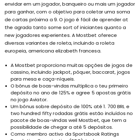
envidar em um jogador, banqueiro ou mais um jogador
para ganhar, com o objetivo para coletar uma soma
de cartas próxima a 9. O jogo é fácil de aprender at
the agrada tanto some sort of iniciantes quanto a
new jogadores experientes. A Mostbet oferece
diversas variantes de roleta, incluindo a roleta
europeia, americana elizabeth francesa.
A Mostbet proporciona muitas opções de jogos de
cassino, incluindo jackpot, pôquer, baccarat, jogos
para mesa e caça-níqueis.
O bônus de boas-vindas multiplica o teu primeiro
depósito no ano de 125% e agree 5 apostas grátis
no jogo Aviator.
Um bônus sobre depósito de 100% até 1. 700 BRL e
two hundred fifty rodadas grátis estão incluídos no
pacote de boas-vindas weil Mostbet, que tem a
possibilidade de chegar a até 5 depósitos.
Como membro activo da Sportsbook Ratings