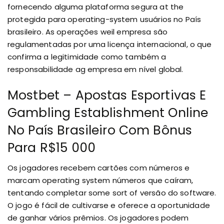
fornecendo alguma plataforma segura at the
protegida para operating-system usuários no País
brasileiro. As operações weil empresa são
regulamentadas por uma licença internacional, o que
confirma a legitimidade como também a
responsabilidade ag empresa em nível global.
Mostbet – Apostas Esportivas E
Gambling Establishment Online
No País Brasileiro Com Bônus
Para R$15 000
Os jogadores recebem cartões com números e
marcam operating system números que caíram,
tentando completar some sort of versão do software.
O jogo é fácil de cultivarse e oferece a oportunidade
de ganhar vários prêmios. Os jogadores podem