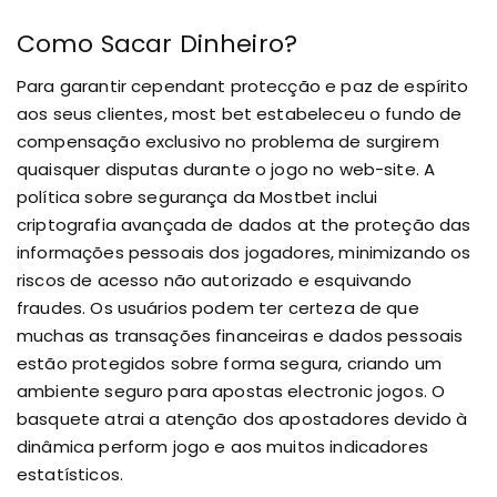
Como Sacar Dinheiro?
Para garantir cependant protecção e paz de espírito
aos seus clientes, most bet estabeleceu o fundo de
compensação exclusivo no problema de surgirem
quaisquer disputas durante o jogo no web-site. A
política sobre segurança da Mostbet inclui
criptografia avançada de dados at the proteção das
informações pessoais dos jogadores, minimizando os
riscos de acesso não autorizado e esquivando
fraudes. Os usuários podem ter certeza de que
muchas as transações financeiras e dados pessoais
estão protegidos sobre forma segura, criando um
ambiente seguro para apostas electronic jogos. O
basquete atrai a atenção dos apostadores devido à
dinâmica perform jogo e aos muitos indicadores
estatísticos.