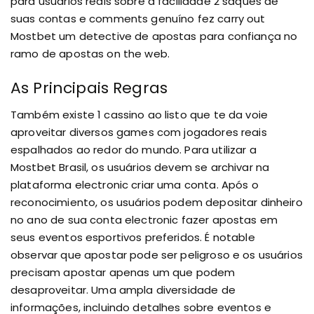
para usuários reais sobre a facilidade 2 saques de
suas contas e comments genuíno fez carry out
Mostbet um detective de apostas para confiança no
ramo de apostas on the web.
As Principais Regras
Também existe 1 cassino ao listo que te da voie
aproveitar diversos games com jogadores reais
espalhados ao redor do mundo. Para utilizar a
Mostbet Brasil, os usuários devem se archivar na
plataforma electronic criar uma conta. Após o
reconocimiento, os usuários podem depositar dinheiro
no ano de sua conta electronic fazer apostas em
seus eventos esportivos preferidos. É notable
observar que apostar pode ser peligroso e os usuários
precisam apostar apenas um que podem
desaproveitar. Uma ampla diversidade de
informações, incluindo detalhes sobre eventos e