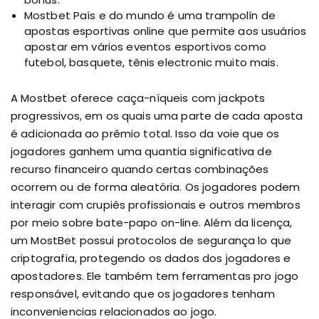
Mostbet País e do mundo é uma trampolín de
apostas esportivas online que permite aos usuários
apostar em vários eventos esportivos como
futebol, basquete, tênis electronic muito mais.
A Mostbet oferece caça-níqueis com jackpots
progressivos, em os quais uma parte de cada aposta
é adicionada ao prêmio total. Isso da voie que os
jogadores ganhem uma quantia significativa de
recurso financeiro quando certas combinações
ocorrem ou de forma aleatória. Os jogadores podem
interagir com crupiês profissionais e outros membros
por meio sobre bate-papo on-line. Além da licença,
um MostBet possui protocolos de segurança lo que
criptografia, protegendo os dados dos jogadores e
apostadores. Ele também tem ferramentas pro jogo
responsável, evitando que os jogadores tenham
inconveniencias relacionados ao jogo.