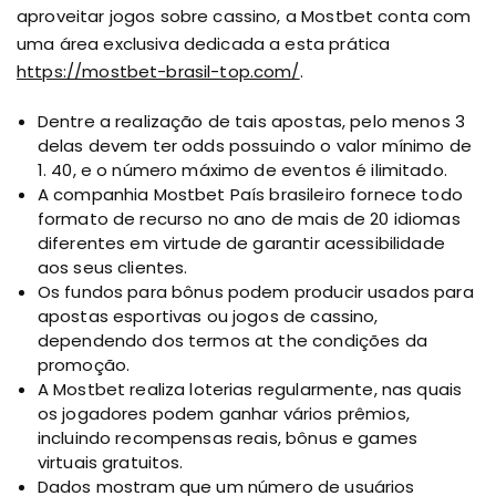
aproveitar jogos sobre cassino, a Mostbet conta com
uma área exclusiva dedicada a esta prática
https://mostbet-brasil-top.com/
.
Dentre a realização de tais apostas, pelo menos 3
delas devem ter odds possuindo o valor mínimo de
1. 40, e o número máximo de eventos é ilimitado.
A companhia Mostbet País brasileiro fornece todo
formato de recurso no ano de mais de 20 idiomas
diferentes em virtude de garantir acessibilidade
aos seus clientes.
Os fundos para bônus podem producir usados para
apostas esportivas ou jogos de cassino,
dependendo dos termos at the condições da
promoção.
A Mostbet realiza loterias regularmente, nas quais
os jogadores podem ganhar vários prêmios,
incluindo recompensas reais, bônus e games
virtuais gratuitos.
Dados mostram que um número de usuários