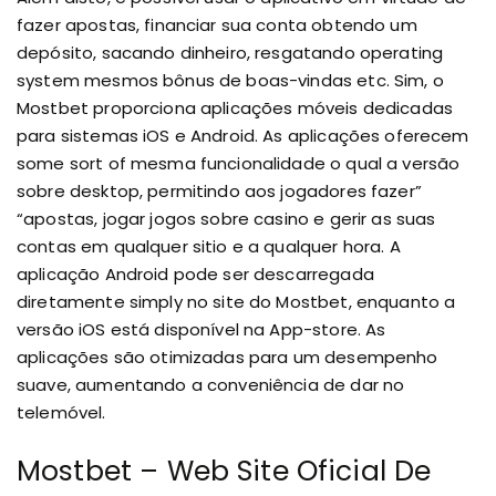
fazer apostas, financiar sua conta obtendo um
depósito, sacando dinheiro, resgatando operating
system mesmos bônus de boas-vindas etc. Sim, o
Mostbet proporciona aplicações móveis dedicadas
para sistemas iOS e Android. As aplicações oferecem
some sort of mesma funcionalidade o qual a versão
sobre desktop, permitindo aos jogadores fazer”
“apostas, jogar jogos sobre casino e gerir as suas
contas em qualquer sitio e a qualquer hora. A
aplicação Android pode ser descarregada
diretamente simply no site do Mostbet, enquanto a
versão iOS está disponível na App-store. As
aplicações são otimizadas para um desempenho
suave, aumentando a conveniência de dar no
telemóvel.
Mostbet – Web Site Oficial De