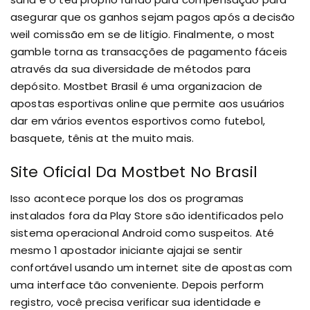
asegurar que os ganhos sejam pagos após a decisão
weil comissão em se de litígio. Finalmente, o most
gamble torna as transacções de pagamento fáceis
através da sua diversidade de métodos para
depósito. Mostbet Brasil é uma organizacion de
apostas esportivas online que permite aos usuários
dar em vários eventos esportivos como futebol,
basquete, tênis at the muito mais.
Site Oficial Da Mostbet No Brasil
Isso acontece porque los dos os programas
instalados fora da Play Store são identificados pelo
sistema operacional Android como suspeitos. Até
mesmo 1 apostador iniciante ajajai se sentir
confortável usando um internet site de apostas com
uma interface tão conveniente. Depois perform
registro, você precisa verificar sua identidade e