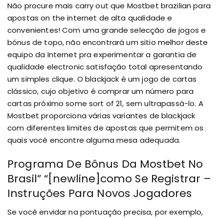
Não procure mais carry out que Mostbet brazilian para
apostas on the internet de alta qualidade e
convenientes! Com uma grande selecção de jogos e
bónus de topo, não encontrará um sitio melhor deste
equipo da Internet pra experimentar a garantia de
qualidade electronic satisfação total apresentando
um simples clique. O blackjack é um jogo de cartas
clássico, cujo objetivo é comprar um número para
cartas próximo some sort of 21, sem ultrapassá-lo. A
Mostbet proporciona várias variantes de blackjack
com diferentes limites de apostas que permitem os
quais você encontre alguma mesa adequada.
Programa De Bônus Da Mostbet No
Brasil” “[newline]como Se Registrar –
Instruções Para Novos Jogadores
Se você envidar na pontuação precisa, por exemplo,