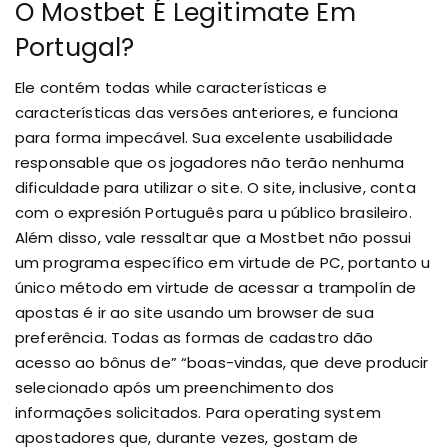
O Mostbet É Legitimate Em
Portugal?
Ele contém todas while características e
características das versões anteriores, e funciona
para forma impecável. Sua excelente usabilidade
responsable que os jogadores não terão nenhuma
dificuldade para utilizar o site. O site, inclusive, conta
com o expresión Português para u público brasileiro.
Além disso, vale ressaltar que a Mostbet não possui
um programa específico em virtude de PC, portanto u
único método em virtude de acessar a trampolín de
apostas é ir ao site usando um browser de sua
preferência. Todas as formas de cadastro dão
acesso ao bônus de” “boas-vindas, que deve producir
selecionado após um preenchimento dos
informações solicitados. Para operating system
apostadores que, durante vezes, gostam de