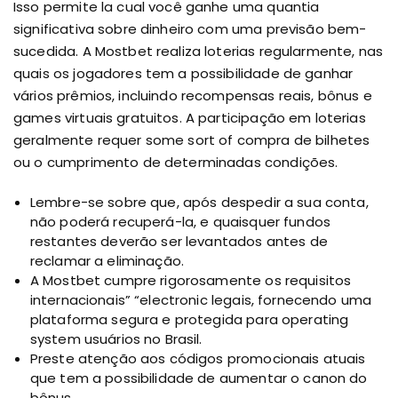
Isso permite la cual você ganhe uma quantia
significativa sobre dinheiro com uma previsão bem-
sucedida. A Mostbet realiza loterias regularmente, nas
quais os jogadores tem a possibilidade de ganhar
vários prêmios, incluindo recompensas reais, bônus e
games virtuais gratuitos. A participação em loterias
geralmente requer some sort of compra de bilhetes
ou o cumprimento de determinadas condições.
Lembre-se sobre que, após despedir a sua conta,
não poderá recuperá-la, e quaisquer fundos
restantes deverão ser levantados antes de
reclamar a eliminação.
A Mostbet cumpre rigorosamente os requisitos
internacionais” “electronic legais, fornecendo uma
plataforma segura e protegida para operating
system usuários no Brasil.
Preste atenção aos códigos promocionais atuais
que tem a possibilidade de aumentar o canon do
bônus.