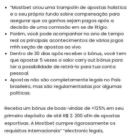
“Mostbet criou uma trampolín de apostas holistica
e o seu próprio fundo sobre compensação para
asegurar que os ganhos sejam pagos após a
decisão de uma comissão em se de litígio.
Porém, você pode acompanhar no ano de tempo
real os principais acontecimentos de vários jogos
mhh seção de apostas ao vivo.
Dentro de 30 dias após receber o bônus, você tem
que apostar 5 vezes o valor carry out bônus para
ter a possibilidade de retirá-lo para tua conta
pessoal.
Apostas não são completamente legais no País
brasileiro, mas são regulamentadas por algumas
políticas.
Receba um bônus de boas-vindas de +125% em seu
primeiro depósito de até R$ 2. 200 afin de apostas
esportivas. A Mostbet cumpre rigorosamente os
requisitos internacionais” “electronic legais,