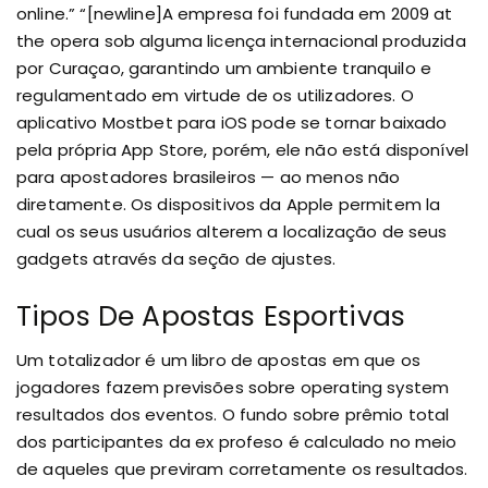
online.” “[newline]A empresa foi fundada em 2009 at
the opera sob alguma licença internacional produzida
por Curaçao, garantindo um ambiente tranquilo e
regulamentado em virtude de os utilizadores. O
aplicativo Mostbet para iOS pode se tornar baixado
pela própria App Store, porém, ele não está disponível
para apostadores brasileiros — ao menos não
diretamente. Os dispositivos da Apple permitem la
cual os seus usuários alterem a localização de seus
gadgets através da seção de ajustes.
Tipos De Apostas Esportivas
Um totalizador é um libro de apostas em que os
jogadores fazem previsões sobre operating system
resultados dos eventos. O fundo sobre prêmio total
dos participantes da ex profeso é calculado no meio
de aqueles que previram corretamente os resultados.