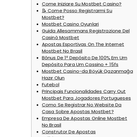
Come Iniziare Su Mostbet Casino?
📝 Come Posso Registrarmi Su
Mostbet?
Mostbet Casino Oyunlari
Guida Allesammans Registrazione Del
Casinò Mostbet
Apostas Esportivas On The Internet
Mostbet No Brasil
Bônus De 1º Depósito De 100% Em Um
Depósito Para Um Cassino + 15fs
Mostbet Casino-da Böyük Qazanmağa
Hazır Olun
Futebol
Principais Funcionalidades Carry Out
Mostbet Para Jogadores Portugueses
Como Se Registrar No Website Da
Casa Sobre Apostas Mostbet?
Empresa De Apostas Online Mostbet
No Brasil
Construtor De Apostas