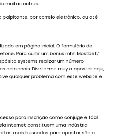
ic muitas outras.
alpitante, por correio eletrônico, ou até
izado em página inicial. O formulário de
efone. Para curtir um bônus mhh Mostbet,”
depósito systems realizar um número
s adicionais. Divirto-me muy a apostar aqui,
tive qualquer problema com este website e
cesso para inscrição como conjuge é fácil
la internet constituem uma indústria
portos mais buscados para apostar são o