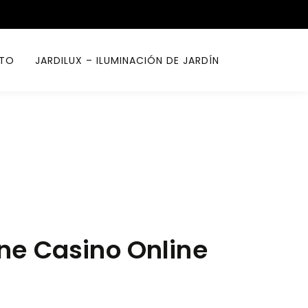
TO
JARDILUX – ILUMINACIÓN DE JARDÍN
ne Casino Online