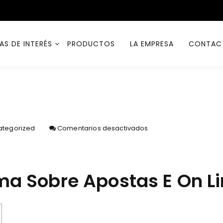
AS DE INTERÉS
PRODUCTOS
LA EMPRESA
CONTAC
e
ategorized
Comentarios desactivados
n
O
f
f
ma Sobre Apostas E On Li
i
c
i
a
l
S