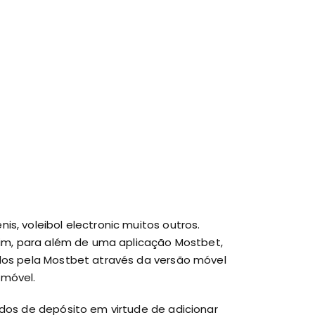
, voleibol electronic muitos outros.
Sim, para além de uma aplicação Mostbet,
dos pela Mostbet através da versão móvel
 móvel.
os de depósito em virtude de adicionar