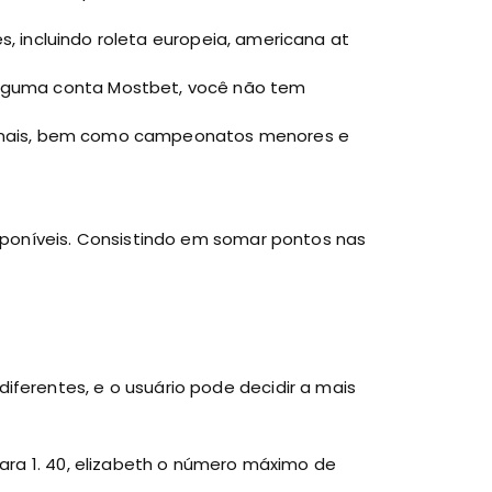
s, incluindo roleta europeia, americana at
alguma conta Mostbet, você não tem
acionais, bem como campeonatos menores e
sponíveis. Consistindo em somar pontos nas
ferentes, e o usuário pode decidir a mais
ara 1. 40, elizabeth o número máximo de