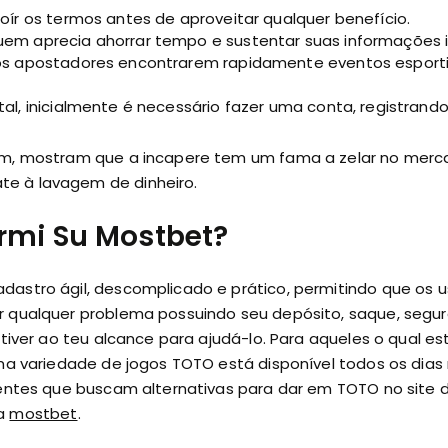
“oír os termos antes de aproveitar qualquer benefício.
uem aprecia ahorrar tempo e sustentar suas informações i
a os apostadores encontrarem rapidamente eventos esport
tal, inicialmente é necessário fazer uma conta, registrando
ém, mostram que a incapere tem um fama a zelar no merca
e à lavagem de dinheiro.
rmi Su Mostbet?
stro ágil, descomplicado e prático, permitindo que os u
 qualquer problema possuindo seu depósito, saque, segura
tiver ao teu alcance para ajudá-lo. Para aqueles o qual es
ma variedade de jogos TOTO está disponível todos os dias 
entes que buscam alternativas para dar em TOTO no site d
ia
mostbet
.