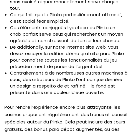
sans avoir à cliquer manuellement serve chaque
tour.
Ce qui fait que le Plinko particulièrement attractif,
c’est social fear simplicité.
Ces éléments conjugués typeface du Plinko un
choix parfait serve ceux qui recherchent un moyen
agréable et non stressant de tenter leur chance.
De additionally, sur notre internet site Web, vous
devez essayer la edition démo gratuite para Plinko
pour connaître toutes les fonctionnalités du jeu
précédemment de parier de l’argent réel.
Contrairement à de nombreuses autres machines à
sous, des créateurs de Plinko l’ont conçue derrière
un design a respeito de et raffiné – le fond est
présenté dans une couleur bleue ouverte.
Pour rendre l’expérience encore plus attrayante, les
casinos proposent régulièrement des bonus et conseil
spéciales autour du Plinko. Cela peut inclure des tours
gratuits, des bonus para dépôt augmentés, ou des