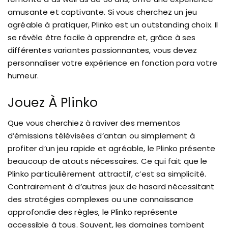
amusante et captivante. Si vous cherchez un jeu
agréable à pratiquer, Plinko est un outstanding choix. Il
se révèle être facile à apprendre et, grâce à ses
différentes variantes passionnantes, vous devez
personnaliser votre expérience en fonction para votre
humeur.
Jouez À Plinko
Que vous cherchiez à raviver des mementos
d’émissions télévisées d’antan ou simplement à
profiter d’un jeu rapide et agréable, le Plinko présente
beaucoup de atouts nécessaires. Ce qui fait que le
Plinko particulièrement attractif, c’est sa simplicité.
Contrairement à d’autres jeux de hasard nécessitant
des stratégies complexes ou une connaissance
approfondie des règles, le Plinko représente
accessible à tous. Souvent, les domaines tombent