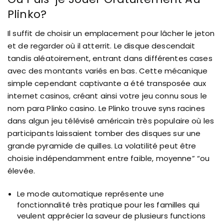
Plinko?
Il suffit de choisir un emplacement pour lâcher le jeton
et de regarder où il atterrit. Le disque descendait
tandis aléatoirement, entrant dans différentes cases
avec des montants variés en bas. Cette mécanique
simple cependant captivante a été transposée aux
internet casinos, créant ainsi votre jeu connu sous le
nom para Plinko casino. Le Plinko trouve syns racines
dans algun jeu télévisé américain très populaire où les
participants laissaient tomber des disques sur une
grande pyramide de quilles. La volatilité peut être
choisie indépendamment entre faible, moyenne” “ou
élevée.
Le mode automatique représente une
fonctionnalité très pratique pour les familles qui
veulent apprécier la saveur de plusieurs functions