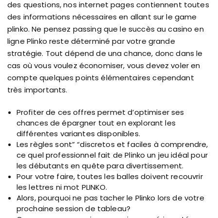
des questions, nos internet pages contiennent toutes
des informations nécessaires en allant sur le game
plinko. Ne pensez passing que le succès au casino en
ligne Plinko reste déterminé par votre grande
stratégie. Tout dépend de una chance, donc dans le
cas où vous voulez économiser, vous devez voler en
compte quelques points élémentaires cependant
très importants.
Profiter de ces offres permet d’optimiser ses
chances de épargner tout en explorant les
différentes variantes disponibles.
Les règles sont” “discretos et faciles à comprendre,
ce quel professionnel fait de Plinko un jeu idéal pour
les débutants en quête para divertissement.
Pour votre faire, toutes les balles doivent recouvrir
les lettres ni mot PLINKO.
Alors, pourquoi ne pas tacher le Plinko lors de votre
prochaine session de tableau?