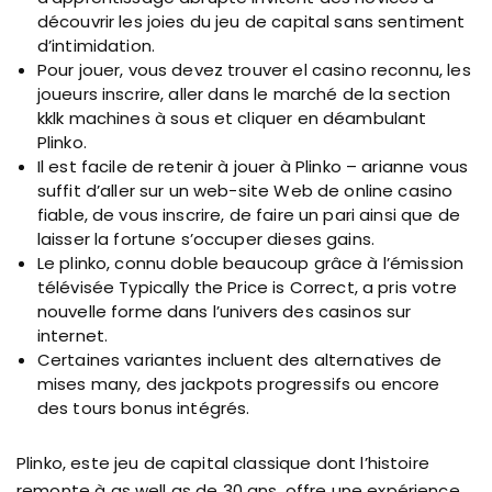
découvrir les joies du jeu de capital sans sentiment
d’intimidation.
Pour jouer, vous devez trouver el casino reconnu, les
joueurs inscrire, aller dans le marché de la section
kklk machines à sous et cliquer en déambulant
Plinko.
Il est facile de retenir à jouer à Plinko – arianne vous
suffit d’aller sur un web-site Web de online casino
fiable, de vous inscrire, de faire un pari ainsi que de
laisser la fortune s’occuper dieses gains.
Le plinko, connu doble beaucoup grâce à l’émission
télévisée Typically the Price is Correct, a pris votre
nouvelle forme dans l’univers des casinos sur
internet.
Certaines variantes incluent des alternatives de
mises many, des jackpots progressifs ou encore
des tours bonus intégrés.
Plinko, este jeu de capital classique dont l’histoire
remonte à as well as de 30 ans, offre une expérience