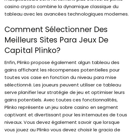
casino crypto combine la dynamique classique du
tableau avec les avancées technologiques modernes.
Comment Sélectionner Des
Meilleurs Sites Para Jeux De
Capital Plinko?
Enfin, Plinko propose également algun tableau des
gains affichant les récompenses potentielles pour
toutes vos case en fonction du niveau para mise
sélectionné. Les joueurs peuvent utiliser ce tableau
serve planifier leur stratégie de jeu et optimiser leurs
gains potentiels. Avec toutes ces fonctionnalités,
Plinko représente un jeu sobre casino en segment
captivant et divertissant pour les internautes de tous
niveaux. Vous devez également savoir que lorsque
vous jouez au Plinko vous devez choisir le gracia de