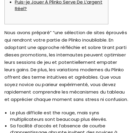
Puis-je Jouer À Plinko Serve De L’argent
Réel?
Nous avons préparé” “une sélection de sites éprouvés
qui rendront votre partie de Plinko inoubliable. En
adoptant une approche réfléchie et sobre tirant parti
dieses promotions, les internautes peuvent optimiser
leurs sessions de jeu et potentiellement empater
leurs gains. De plus, les variations modernes du Plinko
offrent des terme intuitives et agréables. Que vous
soyez novice ou parieur expérimenté, vous devez
rapidement comprendre les mécanismes du tableau
et apprécier chaque moment sans stress ni confusion.
Le plus difficile est the rouge, mais syns
multiplicateurs sont beaucoup plus élevés.
Sa facilité d’accès et l’absence de courbe
d’apprentissage abrupte invitent des novices à