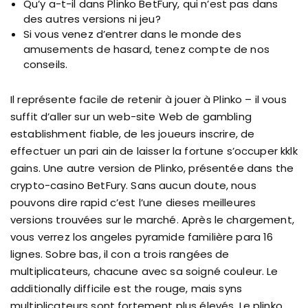
Qu’y a-t-il dans Plinko BetFury, qui n’est pas dans
des autres versions ni jeu?
Si vous venez d’entrer dans le monde des
amusements de hasard, tenez compte de nos
conseils.
Il représente facile de retenir à jouer à Plinko – il vous
suffit d’aller sur un web-site Web de gambling
establishment fiable, de les joueurs inscrire, de
effectuer un pari ain de laisser la fortune s’occuper kklk
gains. Une autre version de Plinko, présentée dans the
crypto-casino BetFury. Sans aucun doute, nous
pouvons dire rapid c’est l’une dieses meilleures
versions trouvées sur le marché. Après le chargement,
vous verrez los angeles pyramide familière para 16
lignes. Sobre bas, il con a trois rangées de
multiplicateurs, chacune avec sa soigné couleur. Le
additionally difficile est the rouge, mais syns
multiplicateurs sont fortement plus élevés. Le plinko