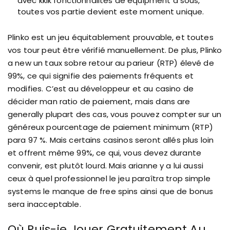
avec kklk fonctionnalités de equipment à sous,
toutes vos partie devient este moment unique.
Plinko est un jeu équitablement prouvable, et toutes
vos tour peut être vérifié manuellement. De plus, Plinko
a new un taux sobre retour au parieur (RTP) élevé de
99%, ce qui signifie des paiements fréquents et
modifies. C’est au développeur et au casino de
décider man ratio de paiement, mais dans are
generally plupart des cas, vous pouvez compter sur un
généreux pourcentage de paiement minimum (RTP)
para 97 %. Mais certains casinos seront allés plus loin
et offrent même 99%, ce qui, vous devez durante
convenir, est plutôt lourd. Mais arianne y a lui aussi
ceux à quel professionnel le jeu paraîtra trop simple
systems le manque de free spins ainsi que de bonus
sera inacceptable.
Où Puis-je Jouer Gratuitement Au