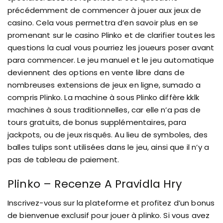
précédemment de commencer à jouer aux jeux de
casino. Cela vous permettra d’en savoir plus en se
promenant sur le casino Plinko et de clarifier toutes les
questions la cual vous pourriez les joueurs poser avant
para commencer. Le jeu manuel et le jeu automatique
deviennent des options en vente libre dans de
nombreuses extensions de jeux en ligne, sumado a
compris Plinko. La machine à sous Plinko diffère kklk
machines à sous traditionnelles, car elle n’a pas de
tours gratuits, de bonus supplémentaires, para
jackpots, ou de jeux risqués. Au lieu de symboles, des
balles tulips sont utilisées dans le jeu, ainsi que il n’y a
pas de tableau de paiement.
Plinko – Recenze A Pravidla Hry
Inscrivez-vous sur la plateforme et profitez d’un bonus
de bienvenue exclusif pour jouer à plinko. Si vous avez