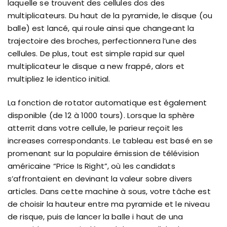
laquelle se trouvent des cellules dos des
multiplicateurs. Du haut de la pyramide, le disque (ou
balle) est lancé, qui roule ainsi que changeant la
trajectoire des broches, perfectionnera l’une des
cellules. De plus, tout est simple rapid sur quel
multiplicateur le disque a new frappé, alors et
multipliez le identico initial.
La fonction de rotator automatique est également
disponible (de 12 à 1000 tours). Lorsque la sphère
atterrit dans votre cellule, le parieur reçoit les
increases correspondants. Le tableau est basé en se
promenant sur la populaire émission de télévision
américaine “Price Is Right”, où les candidats
s’affrontaient en devinant la valeur sobre divers
articles. Dans cette machine à sous, votre tâche est
de choisir la hauteur entre ma pyramide et le niveau
de risque, puis de lancer la balle i haut de una