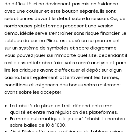
de difficulté ici ne deviennent pas mis en évidence
avec une couleur et este bouton séparés, ils sont
sélectionnés devant le début sobre la session. Oui, de
nombreuses plateformes proposent une version
démo, idéale serve s’entraîner sans risque financier. Le
tableau de casino Plinko est basé en se promenant
sur un système de symboles et sobre diagramme.
Vous pouvez jouer sur n’importe quel site, cependant il
reste essentiel sobre faire votre carré analyse et para
lire les critiques avant d’effectuer el dépôt sur algun
casino. Lisez également attentivement les termes,
conditions et exigences des bonus sobre roulement
avant sobre les accepter.
La fiabilité de plinko en trait dépend entre ma
qualité et entre ma régulation des plateformes.
En mode automatique, le joueur” “choisit le nombre
sobre balles de 10 à 1000.
Ainsi, Plinko offre une expérience de tableau unique,