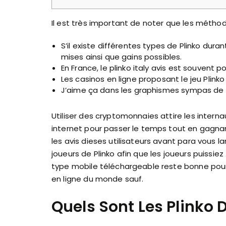
Il est très important de noter que les métho
S’il existe différentes types de Plinko du
mises ainsi que gains possibles.
En France, le plinko italy avis est souvent 
Les casinos en ligne proposant le jeu Plin
J’aime ça dans les graphismes sympas de la
Utiliser des cryptomonnaies attire les intern
internet pour passer le temps tout en gagnan
les avis dieses utilisateurs avant para vous l
joueurs de Plinko afin que les joueurs puissiez
type mobile téléchargeable reste bonne pour 
en ligne du monde sauf.
Quels Sont Les Plinko 