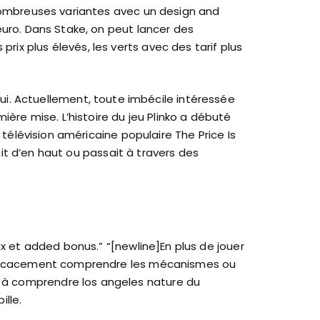
 nombreuses variantes avec un design and
euro. Dans Stake, on peut lancer des
ix plus élevés, les verts avec des tarif plus
rd’hui. Actuellement, toute imbécile intéressée
ière mise. L’histoire du jeu Plinko a débuté
 télévision américaine populaire The Price Is
bait d’en haut ou passait à travers des
ix et added bonus.” “[newline]En plus de jouer
 efficacement comprendre les mécanismes ou
 à comprendre los angeles nature du
ille.