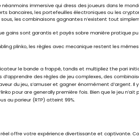
le néanmoins immersive qui dress des joueurs dans le mo
rts bancaires, les portefeuilles électroniques ou les crypt
sous, les combinaisons gagnantes n’existent tout simplem
que gains sont garantis et payés sobre manière pratique p
bling plinko, les règles avec mecanique restent les mêmes
licateur le bande a frappé, tandis et multipliez the pari initi
s d’apprendre des règles de jeu complexes, des combinaiso
saveur du jeu, s’amuser et gagner énormément d’argent. Il
nko pour are generally première fois. Bien que le jeu n’ait 
s au parieur (RTP) atteint 99%.
réel offre votre expérience divertissante et captivante. C