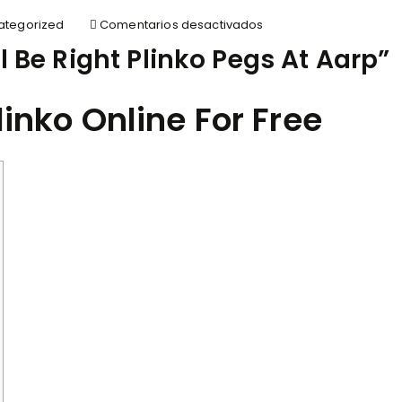
e
ategorized
Comentarios desactivados
n
ll Be Right Plinko Pegs At Aarp”
P
l
i
inko Online For Free
n
k
o
P
l
a
y
T
h
e
P
r
i
c
e
W
i
l