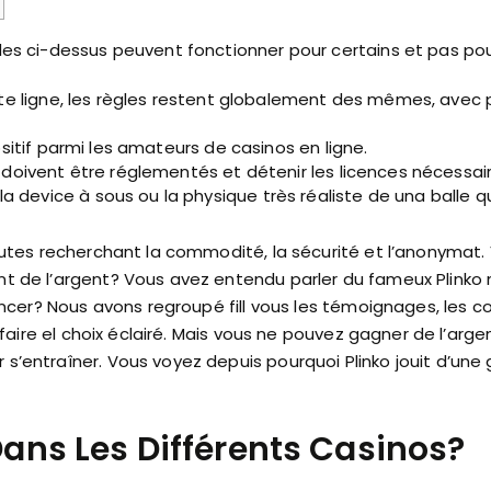
des ci-dessus peuvent fonctionner pour certains et pas pou
rante ligne, les règles restent globalement des mêmes, avec
positif parmi les amateurs de casinos en ligne.
ko doivent être réglementés et détenir les licences nécessa
 device à sous ou la physique très réaliste de una balle q
autes recherchant la commodité, la sécurité et l’anonymat.
t de l’argent? Vous avez entendu parler du fameux Plinko 
ancer? Nous avons regroupé fill vous les témoignages, les co
 faire el choix éclairé. Mais vous ne pouvez gagner de l’arge
s’entraîner. Vous voyez depuis pourquoi Plinko jouit d’une 
Dans Les Différents Casinos?