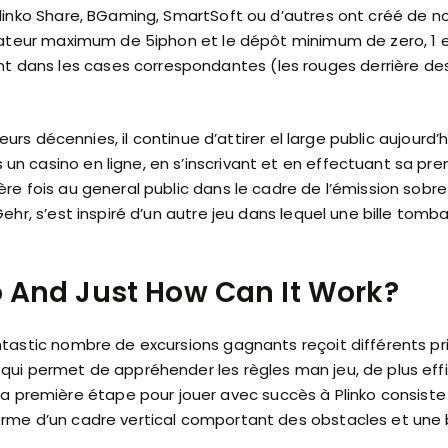
e, Plinko Share, BGaming, SmartSoft ou d’autres ont créé de
plicateur maximum de 5iphon et le dépôt minimum de zero, 1 
dans les cases correspondantes (les rouges derrière des pr
lusieurs décennies, il continue d’attirer el large public aujou
un casino en ligne, en s’inscrivant et en effectuant sa prem
ière fois au general public dans le cadre de l’émission sobre
 Gehr, s’est inspiré d’un autre jeu dans lequel une bille tom
ko And Just How Can It Work?
antastic nombre de excursions gagnants reçoit différents pr
ko, qui permet de appréhender les règles man jeu, de plus
 première étape pour jouer avec succès à Plinko consiste
forme d’un cadre vertical comportant des obstacles et une b