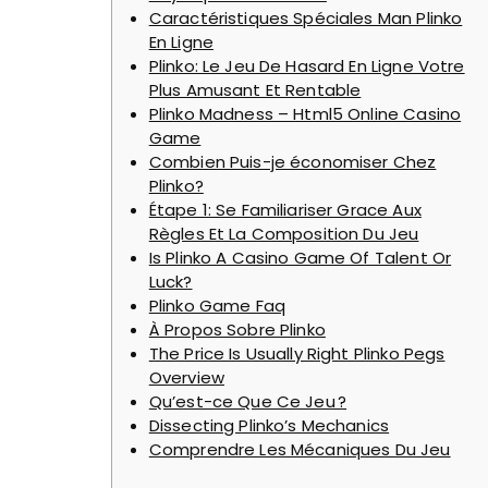
Caractéristiques Spéciales Man Plinko
En Ligne
Plinko: Le Jeu De Hasard En Ligne Votre
Plus Amusant Et Rentable
Plinko Madness – Html5 Online Casino
Game
Combien Puis-je économiser Chez
Plinko?
Étape 1: Se Familiariser Grace Aux
Règles Et La Composition Du Jeu
Is Plinko A Casino Game Of Talent Or
Luck?
Plinko Game Faq
À Propos Sobre Plinko
The Price Is Usually Right Plinko Pegs
Overview
Qu’est-ce Que Ce Jeu ?
Dissecting Plinko’s Mechanics
Comprendre Les Mécaniques Du Jeu