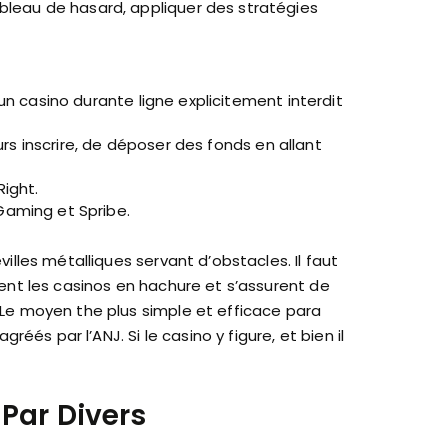
ableau de hasard, appliquer des stratégies
 un casino durante ligne explicitement interdit
eurs inscrire, de déposer des fonds en allant
Right.
BGaming et Spribe.
villes métalliques servant d’obstacles. Il faut
stent les casinos en hachure et s’assurent de
. Le moyen the plus simple et efficace para
réés par l’ANJ. Si le casino y figure, et bien il
Par Divers