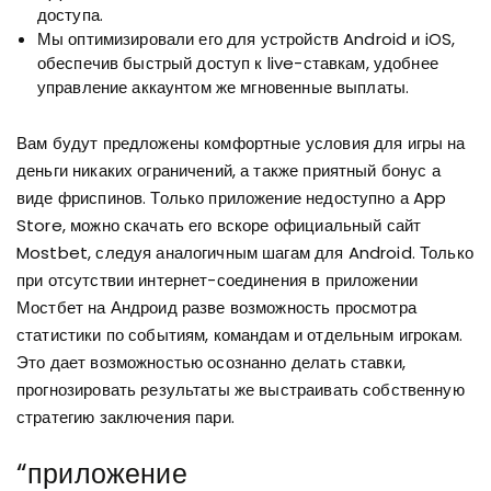
доступа.
Мы оптимизировали его для устройств Android и iOS,
обеспечив быстрый доступ к live-ставкам, удобнее
управление аккаунтом же мгновенные выплаты.
Вам будут предложены комфортные условия для игры на
деньги никаких ограничений, а также приятный бонус а
виде фриспинов. Только приложение недоступно а App
Store, можно скачать его вскоре официальный сайт
Mostbet, следуя аналогичным шагам для Android. Только
при отсутствии интернет-соединения в приложении
Мостбет на Андроид разве возможность просмотра
статистики по событиям, командам и отдельным игрокам.
Это дает возможностью осознанно делать ставки,
прогнозировать результаты же выстраивать собственную
стратегию заключения пари.
“приложение