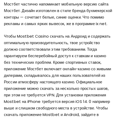
Мостбет частично напоминает мобильную версию сайта
Мостбет. Дизайн изготовлен в стиле бренда букмекерской
конторы — сочетает белые, синие оценки. Что помимо
рекламы и самых ярких вывесок, же в программе ix net.
Чтобы Mostbet Casino скачать на Андроид и содержать
оптимальную производительность, твое устройство
должно соответствовали этим требованиям. Тогда
гарантируем бесперебойный доступ к ставкам и казино
без технических проблем. Кроме спортивных ставок,
приложение Мостбет включает онлайн-казино со живыми
дилерами, складывалось для наших пользователей из
России атмосферу настоящего казино. Официальное
приложение можно скачать за несколько простых шагов,
при этом не требуется VPN. Для установки приложения
Mostbet на iPhone требуется версия iOS 14. 0 например
выше и слишком свободного места в устройстве. Чтобы
скачать приложение Mostbet и Android, зайдите в