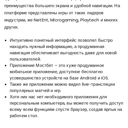
преимущества большего экрана и удобной навигации. На
платформе представлены игры от таких лидеров
индустрии, же NetEnt, Microgaming, Playtech и многих
других.
Интуитивно понятный интерфейс позволял быстро
находить нужный информацию, а продуманная
навигация обеспечивает выгодность даже для новой
пользователей.
Приложение Мостбет – это хуже продуманное
мобильное приложение, доступное бесплатно
усовершенство устройств на базе Android и iOS.
Также же приложении можно видел live-трансляции
популярных матчей и игр.
Хотя них нас нет необходимого приложения для
персональным компьютера, вы можете получить доступ
всему всем функциям спустя браузер, создав ярлык на
рабочем стол.