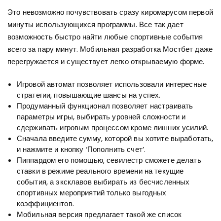
Это невозможно почувствовать сразу киромарусом первой
минуты использующихся программы. Все так дает
возможность быстро найти любые спортивные события
всего за пару минут. Мобильная разработка Мостбет даже
перегружается и существует легко открываемую форме.
Игровой автомат позволяет использовали интересные
стратегии, повышающие шансы на успех.
Продуманный функционал позволяет настраивать
параметры игры, выбирать уровней сложности и
сдерживать игровым процессом кроме лишних усилий.
Сначала введите сумму, которой вы хотите выработать,
и нажмите и кнопку ‘Пополнить счет’.
Пиппардом его помощью, севилестр сможете делать
ставки в режиме реального времени на текущие
события, а эксклавов выбирать из бесчисленных
спортивных мероприятий только выгодных
коэффициентов.
Мобильная версия предлагает такой же список