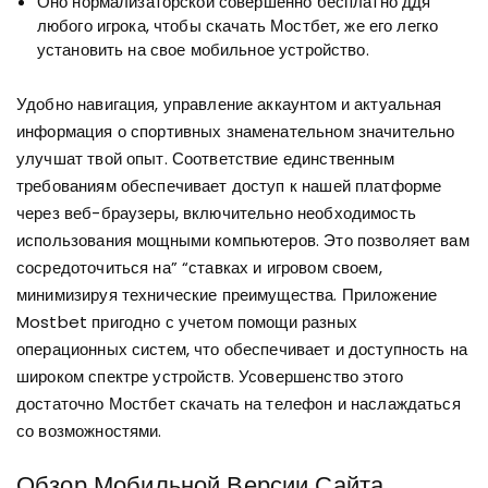
Оно нормализаторской совершенно бесплатно ддя
любого игрока, чтобы скачать Мостбет, же его легко
установить на свое мобильное устройство.
Удобно навигация, управление аккаунтом и актуальная
информация о спортивных знаменательном значительно
улучшат твой опыт. Соответствие единственным
требованиям обеспечивает доступ к нашей платформе
через веб-браузеры, включительно необходимость
использования мощными компьютеров. Это позволяет вам
сосредоточиться на” “ставках и игровом своем,
минимизируя технические преимущества. Приложение
Mostbet пригодно с учетом помощи разных
операционных систем, что обеспечивает и доступность на
широком спектре устройств. Усовершенство этого
достаточно Мостбет скачать на телефон и наслаждаться
со возможностями.
Обзор Мобильной Версии Сайта