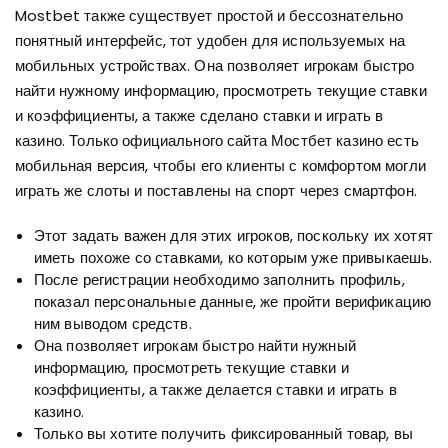
Mostbet также существует простой и бессознательно
понятный интерфейс, тот удобен для используемых на
мобильных устройствах. Она позволяет игрокам быстро
найти нужному информацию, просмотреть текущие ставки
и коэффициенты, а также сделано ставки и играть в
казино. Только официального сайта Мостбет казино есть
мобильная версия, чтобы его клиенты с комфортом могли
играть же слоты и поставлены на спорт через смартфон.
Этот задать важен для этих игроков, поскольку их хотят
иметь похоже со ставками, ко которым уже привыкаешь.
После регистрации необходимо заполнить профиль,
показал персональные данные, же пройти верификацию
ним выводом средств.
Она позволяет игрокам быстро найти нужный
информацию, просмотреть текущие ставки и
коэффициенты, а также делается ставки и играть в
казино.
Только вы хотите получить фиксированный товар, вы