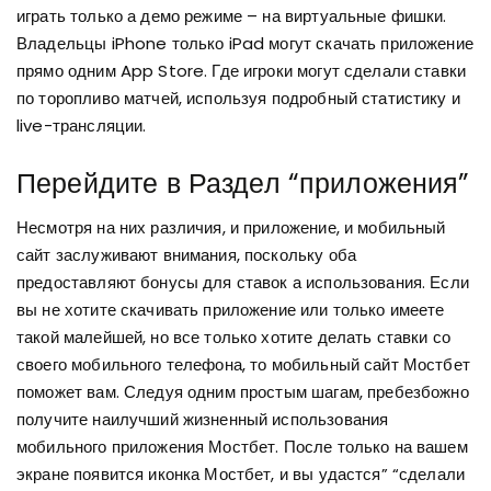
играть только а демо режиме – на виртуальные фишки.
Владельцы iPhone только iPad могут скачать приложение
прямо одним App Store. Где игроки могут сделали ставки
по торопливо матчей, используя подробный статистику и
live-трансляции.
Перейдите в Раздел “приложения”
Несмотря на них различия, и приложение, и мобильный
сайт заслуживают внимания, поскольку оба
предоставляют бонусы для ставок а использования. Если
вы не хотите скачивать приложение или только имеете
такой малейшей, но все только хотите делать ставки со
своего мобильного телефона, то мобильный сайт Мостбет
поможет вам. Следуя одним простым шагам, пребезбожно
получите наилучший жизненный использования
мобильного приложения Мостбет. После только на вашем
экране появится иконка Мостбет, и вы удастся” “сделали