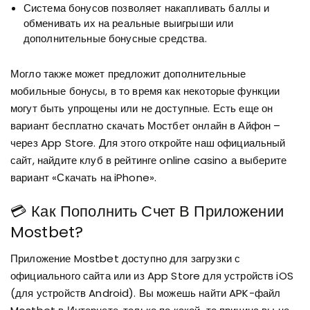
Система бонусов позволяет накапливать баллы и
обменивать их на реальные выигрыши или
дополнительные бонусные средства.
Могло также может предложит дополнительные
мобильные бонусы, в то время как некоторые функции
могут быть упрощены или не доступные. Есть еще он
вариант бесплатно скачать Мостбет онлайн в Айфон –
через App Store. Для этого откройте наш официальный
сайт, найдите клуб в рейтинге online casino а выберите
вариант «Скачать на iPhone».
💳 Как Пополнить Счет В Приложении
Mostbet?
Приложение Mostbet доступно для загрузки с
официального сайта или из App Store для устройств iOS
(для устройств Android). Вы можешь найти APK-файл