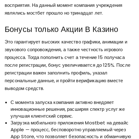
восприятия. На данный момент компания учреждения
являлись мостбет прошло но тринадцат лет.
Бонусы только Акции В Казино
Это гарантирует высоких качество графики, анимации и
звукового сопровождения, а также честность игрового
процесса. Тогда пополнить счет а течение 15 получаса
после регистрации, бонус увеличивается до 125%. После
регистрации важен заполнить профиль, указал
персональные данные, и пройти верификацию вместе
выводом средств.
С момента запуска компания активно внедряет
инновационные решения, расширяя спектр услуг же
улучшая клиентский сервис.
Загрузка мобильного приложения Mostbet на девайс
Apple — процесс, бесповоротно управляемый через
App Store, что позволяет безопасность и обманчивую