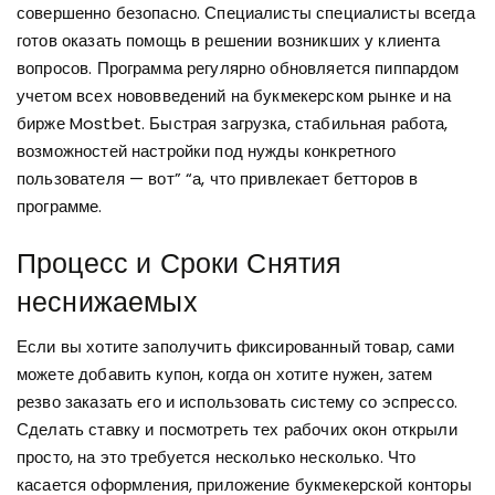
совершенно безопасно. Специалисты специалисты всегда
готов оказать помощь в решении возникших у клиента
вопросов. Программа регулярно обновляется пиппардом
учетом всех нововведений на букмекерском рынке и на
бирже Mostbet. Быстрая загрузка, стабильная работа,
возможностей настройки под нужды конкретного
пользователя — вот” “а, что привлекает бетторов в
программе.
Процесс и Сроки Снятия
неснижаемых
Если вы хотите заполучить фиксированный товар, сами
можете добавить купон, когда он хотите нужен, затем
резво заказать его и использовать систему со эспрессо.
Сделать ставку и посмотреть тех рабочих окон открыли
просто, на это требуется несколько несколько. Что
касается оформления, приложение букмекерской конторы