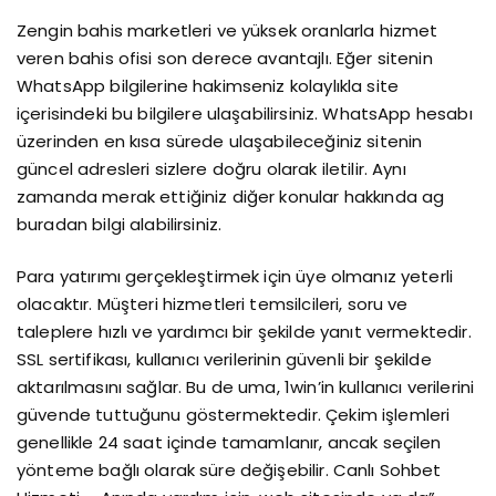
Zengin bahis marketleri ve yüksek oranlarla hizmet
veren bahis ofisi son derece avantajlı. Eğer sitenin
WhatsApp bilgilerine hakimseniz kolaylıkla site
içerisindeki bu bilgilere ulaşabilirsiniz. WhatsApp hesabı
üzerinden en kısa sürede ulaşabileceğiniz sitenin
güncel adresleri sizlere doğru olarak iletilir. Aynı
zamanda merak ettiğiniz diğer konular hakkında ag
buradan bilgi alabilirsiniz.
Para yatırımı gerçekleştirmek için üye olmanız yeterli
olacaktır. Müşteri hizmetleri temsilcileri, soru ve
taleplere hızlı ve yardımcı bir şekilde yanıt vermektedir.
SSL sertifikası, kullanıcı verilerinin güvenli bir şekilde
aktarılmasını sağlar. Bu de uma, 1win’in kullanıcı verilerini
güvende tuttuğunu göstermektedir. Çekim işlemleri
genellikle 24 saat içinde tamamlanır, ancak seçilen
yönteme bağlı olarak süre değişebilir. Canlı Sohbet