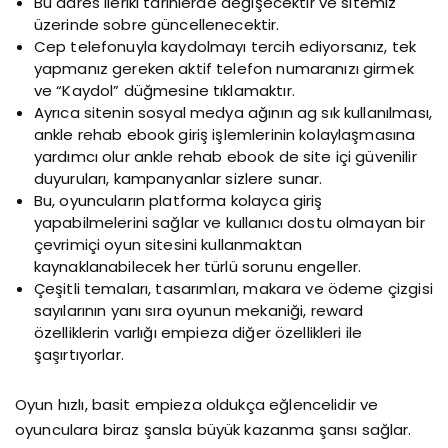
Bu adres ileriki tarihlerde değişecektir ve sitemiz
üzerinde sobre güncellenecektir.
Cep telefonuyla kaydolmayı tercih ediyorsanız, tek
yapmanız gereken aktif telefon numaranızı girmek
ve “Kaydol” düğmesine tıklamaktır.
Ayrıca sitenin sosyal medya ağının ag sık kullanılması,
ankle rehab ebook giriş işlemlerinin kolaylaşmasına
yardımcı olur ankle rehab ebook de site içi güvenilir
duyuruları, kampanyanlar sizlere sunar.
Bu, oyuncuların platforma kolayca giriş
yapabilmelerini sağlar ve kullanıcı dostu olmayan bir
çevrimiçi oyun sitesini kullanmaktan
kaynaklanabilecek her türlü sorunu engeller.
Çeşitli temaları, tasarımları, makara ve ödeme çizgisi
sayılarının yanı sıra oyunun mekaniği, reward
özelliklerin varlığı empieza diğer özellikleri ile
şaşırtıyorlar.
Oyun hızlı, basit empieza oldukça eğlencelidir ve
oyunculara biraz şansla büyük kazanma şansı sağlar.