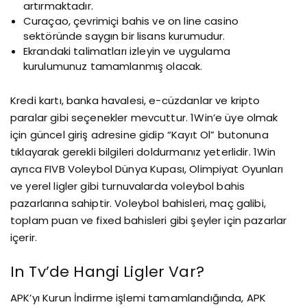
artırmaktadır.
Curaçao, çevrimiçi bahis ve on line casino
sektöründe saygın bir lisans kurumudur.
Ekrandaki talimatları izleyin ve uygulama
kurulumunuz tamamlanmış olacak.
Kredi kartı, banka havalesi, e-cüzdanlar ve kripto
paralar gibi seçenekler mevcuttur. 1Win’e üye olmak
için güncel giriş adresine gidip “Kayıt Ol” butonuna
tıklayarak gerekli bilgileri doldurmanız yeterlidir. 1Win
ayrıca FIVB Voleybol Dünya Kupası, Olimpiyat Oyunları
ve yerel ligler gibi turnuvalarda voleybol bahis
pazarlarına sahiptir. Voleybol bahisleri, maç galibi,
toplam puan ve fixed bahisleri gibi şeyler için pazarlar
içerir.
In Tv’de Hangi Ligler Var?
APK’yı Kurun İndirme işlemi tamamlandığında, APK