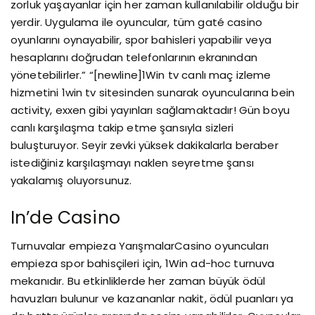
zorluk yaşayanlar için her zaman kullanılabilir olduğu bir
yerdir. Uygulama ile oyuncular, tüm gaté casino
oyunlarını oynayabilir, spor bahisleri yapabilir veya
hesaplarını doğrudan telefonlarının ekranından
yönetebilirler.” “[newline]1Win tv canlı maç izleme
hizmetini 1win tv sitesinden sunarak oyuncularına bein
activity, exxen gibi yayınları sağlamaktadır! Gün boyu
canlı karşılaşma takip etme şansıyla sizleri
buluşturuyor. Seyir zevki yüksek dakikalarla beraber
istediğiniz karşılaşmayı naklen seyretme şansı
yakalamış oluyorsunuz.
In’de Casino
Turnuvalar empieza YarışmalarCasino oyuncuları
empieza spor bahisçileri için, 1Win ad-hoc turnuva
mekanıdır. Bu etkinliklerde her zaman büyük ödül
havuzları bulunur ve kazananlar nakit, ödül puanları ya