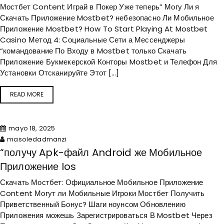
Мостбет Content Играй в Покер Уже теперь” Могу Ли я
Скачать Приложение Mostbet? небезопасно Ли Мобильное
Приложение Mostbet? How To Start Playing At Mostbet
Casino Метод 4: Социальные Сети а Мессенджеры
“командование По Входу в Mostbet только Скачать
Приложение Букмекерской Конторы Mostbet и Телефон Для
Установки Отсканируйте Этот […]
READ MORE
mayo 18, 2025
masoledadmanzi
“получу Apk-файл Android же Мобильное
Приложение Ios
Скачать Мостбет: Официальное Мобильное Приложение
Content Могут ли Мобильные Игроки Мостбет Получить
Приветственный Бонус? Шаги ноунсом Обновлению
Приложения можешь Зарегистрироваться В Mostbet Через