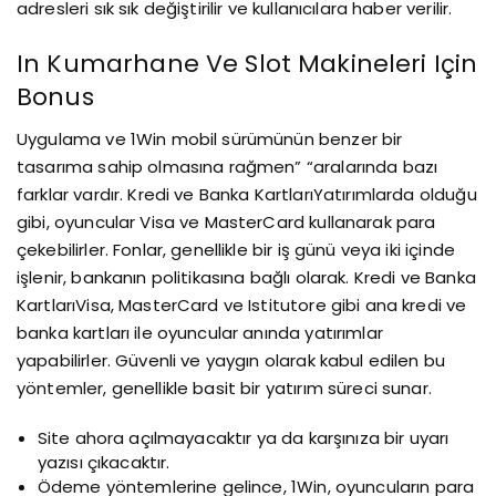
adresleri sık sık değiştirilir ve kullanıcılara haber verilir.
In Kumarhane Ve Slot Makineleri Için
Bonus
Uygulama ve 1Win mobil sürümünün benzer bir
tasarıma sahip olmasına rağmen” “aralarında bazı
farklar vardır. Kredi ve Banka KartlarıYatırımlarda olduğu
gibi, oyuncular Visa ve MasterCard kullanarak para
çekebilirler. Fonlar, genellikle bir iş günü veya iki içinde
işlenir, bankanın politikasına bağlı olarak. Kredi ve Banka
KartlarıVisa, MasterCard ve Istitutore gibi ana kredi ve
banka kartları ile oyuncular anında yatırımlar
yapabilirler. Güvenli ve yaygın olarak kabul edilen bu
yöntemler, genellikle basit bir yatırım süreci sunar.
Site ahora açılmayacaktır ya da karşınıza bir uyarı
yazısı çıkacaktır.
Ödeme yöntemlerine gelince, 1Win, oyuncuların para