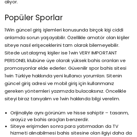
alıyor.
Popüler Sporlar
1Win güncel giriş işlemleri konusunda birçok kişi ciddi
anlamda sorun yaşayabilir. Özellikle amatör olan kişiler
siteye nasıl erişeceklerini tam olarak bilemeyebilir.
Sitede ustalaşmış kişiler ise 1win VERY IMPORTANT
PERSONEL klubüne üye olarak yüksek bahis oranları ve
promosyonlar elde ederler. Güvenilir spor bahis sitesi
1win Türkiye hakkında yeni kullanıcı yorumları. Sitenin
güncel giriş adresi ve mobil giriş için kullanmanız
gereken yöntemleri yazımızda bulacaksınız. Öncelikle
siteyi biraz tanıyalım ve 1win hakkında bilgi verelim.
Orijinaliyle aynı görünüm ve hisse sahiptir – tasarım,
arayüz ve bahis araçları benzerdir.
Siteye erişimden sonra para yatırmadan da TV
hizmeti alınabilmesi bahis sitesine olan ilgiyi daha da