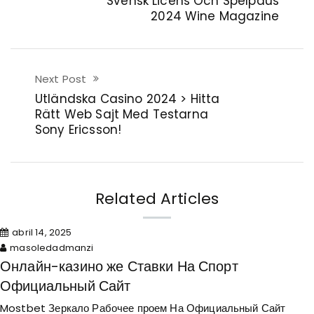
Svensk Licens Och Spelpaus
2024 Wine Magazine
Next Post
Utländska Casino 2024 > Hitta
Rätt Web Sajt Med Testarna
Sony Ericsson!
Related Articles
abril 14, 2025
masoledadmanzi
Онлайн-казино же Ставки На Спорт
Официальный Сайт
Mostbet Зеркало Рабочее проем На Официальный Сайт