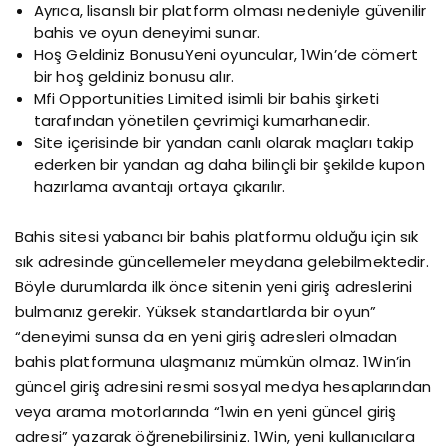
Ayrıca, lisanslı bir platform olması nedeniyle güvenilir
bahis ve oyun deneyimi sunar.
Hoş Geldiniz BonusuYeni oyuncular, 1Win’de cömert
bir hoş geldiniz bonusu alır.
Mfi Opportunities Limited isimli bir bahis şirketi
tarafından yönetilen çevrimiçi kumarhanedir.
Site içerisinde bir yandan canlı olarak maçları takip
ederken bir yandan ag daha bilinçli bir şekilde kupon
hazırlama avantajı ortaya çıkarılır.
Bahis sitesi yabancı bir bahis platformu olduğu için sık
sık adresinde güncellemeler meydana gelebilmektedir.
Böyle durumlarda ilk önce sitenin yeni giriş adreslerini
bulmanız gerekir. Yüksek standartlarda bir oyun”
“deneyimi sunsa da en yeni giriş adresleri olmadan
bahis platformuna ulaşmanız mümkün olmaz. 1Win’in
güncel giriş adresini resmi sosyal medya hesaplarından
veya arama motorlarında “1win en yeni güncel giriş
adresi” yazarak öğrenebilirsiniz. 1Win, yeni kullanıcılara