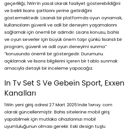
geçerliliği, 1Win’in yasal olarak faaliyet gösterebildiğini
ve belirli lisans şartlarını yerine getirdiğini
göstermektedir. Lisanslı bir platformda oyun oynamak,
kullanıcıların güvenli ve adil bir deneyim yaşamalarını
sağlamak için önemli bir adımdır. Lisans konusu, bahis
ve oyun severler için büyük önem taşır çünkü lisanslı bir
program, güvenli ve adil oyun deneyimi sunma”
“konusunda önemli bir göstergedir. Durumunu
açıklamak ve lisans bilgilerini içeren bir tablo sunmak
amacıyla detaylı bir inceleme yapacağız.
In Tv Set S Ve Gebein Sport, Exxen
Kanalları
1Win yeni giriş adresi 27 Mart 2025’inde 1wnxy. com
olarak güncellenmiştir. Bahis sitelerine mobil giriş
yapabilmek için mutlaka cihazlarınızı mobil
uyumluluğunun olması gerekir. Eski design tuşlu