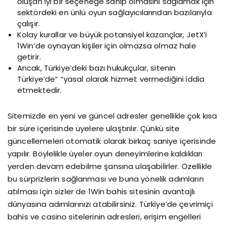
oluşan iyi bir seçeneğe sahip olmasını sağlamak için
sektördeki en ünlü oyun sağlayıcılarından bazılarıyla
çalışır.
Kolay kurallar ve büyük potansiyel kazançlar, JetX’i
1Win’de oynayan kişiler için olmazsa olmaz hale
getirir.
Ancak, Türkiye’deki bazı hukukçular, sitenin
Türkiye’de” “yasal olarak hizmet vermediğini iddia
etmektedir.
Sitemizde en yeni ve güncel adresler genellikle çok kısa
bir süre içerisinde üyelere ulaştırılır. Çünkü site
güncellemeleri otomatik olarak birkaç saniye içerisinde
yapılır. Böylelikle üyeler oyun deneyimlerine kaldıkları
yerden devam edebilme şansına ulaşabilirler. Özellikle
bu sürprizlerin sağlanması ve buna yönelik adımların
atılması için sizler de 1Win bahis sitesinin avantajlı
dünyasına adımlarınızı atabilirsiniz. Türkiye’de çevrimiçi
bahis ve casino sitelerinin adresleri, erişim engelleri