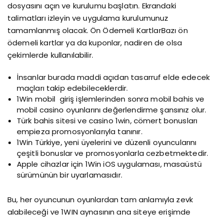
dosyasını açın ve kurulumu başlatın. Ekrandaki
talimatları izleyin ve uygulama kurulumunuz
tamamlanmış olacak. Ön Ödemeli KartlarBazı ön
ödemeli kartlar ya da kuponlar, nadiren de olsa
çekimlerde kullanılabilir.
İnsanlar burada maddi açıdan tasarruf elde edecek
maçları takip edebileceklerdir.
1Win mobil giriş işlemlerinden sonra mobil bahis ve
mobil casino oyunlarını değerlendirme şansınız olur.
Türk bahis sitesi ve casino 1win, cömert bonusları
empieza promosyonlarıyla tanınır.
1Win Türkiye, yeni üyelerini ve düzenli oyuncularını
çeşitli bonuslar ve promosyonlarla cezbetmektedir.
Apple cihazlar için 1Win iOS uygulaması, masaüstü
sürümünün bir uyarlamasıdır.
Bu, her oyuncunun oyunlardan tam anlamıyla zevk
alabileceği ve 1WIN aynasının ana siteye erişimde