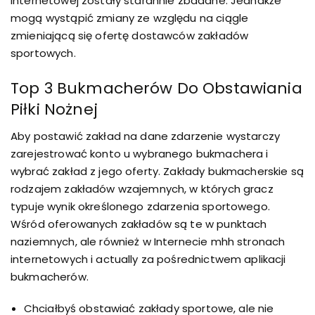
internetowej zostały starannie zbadane. Jednakże
mogą wystąpić zmiany ze względu na ciągle
zmieniającą się ofertę dostawców zakładów
sportowych.
Top 3 Bukmacherów Do Obstawiania
Piłki Nożnej
Aby postawić zakład na dane zdarzenie wystarczy
zarejestrować konto u wybranego bukmachera i
wybrać zakład z jego oferty. Zakłady bukmacherskie są
rodzajem zakładów wzajemnych, w których gracz
typuje wynik określonego zdarzenia sportowego.
Wśród oferowanych zakładów są te w punktach
naziemnych, ale również w Internecie mhh stronach
internetowych i actually za pośrednictwem aplikacji
bukmacherów.
Chciałbyś obstawiać zakłady sportowe, ale nie