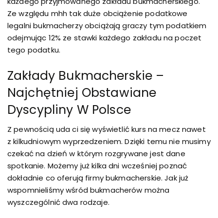
każdego przyjmowanego zakładu bukmacherskiego.
Ze względu mhh tak duże obciążenie podatkowe
legalni bukmacherzy obciążają graczy tym podatkiem
odejmując 12% ze stawki każdego zakładu na poczet
tego podatku.
Zakłady Bukmacherskie –
Najchętniej Obstawiane
Dyscypliny W Polsce
Z pewnością uda ci się wyświetlić kurs na mecz nawet
z kilkudniowym wyprzedzeniem. Dzięki temu nie musimy
czekać na dzień w którym rozgrywane jest dane
spotkanie. Możemy już kilka dni wcześniej poznać
dokładnie co oferują firmy bukmacherskie. Jak już
wspomnieliśmy wśród bukmacherów można
wyszczególnić dwa rodzaje.