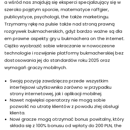
a wśród nas znajdują się eksperci specjalizujący się w
szeroko pojętym sporcie, matematyce raffgier,
publicystyce, psychologii, the także marketingu.
Trzymamy rękę na pulsie także nad stroną prawną
rozgrywek bukmacherskich, gdyż bardzo ważne są dla
em prawne aspekty gry u bukmachera on the internet.
Ciężko wyobrazić sobie wkraczanie w nowoczesne
technologie i rozwijanie platformy bukmacherskiej bez
dostosowania jej do standardów roku 2025 oraz
wymagań graczy mobilnych.
Swoją pozycję zawdzięcza przede wszystkim
interfejsowi użytkownika zarówno w przypadku
strony internetowej, jak i aplikacji mobilnej.
Nawet najwięksi operatorzy nie mogą sobie
pozwolić na utratę klientów z powodu złej obsługi
klienta.
Nowi gracze mogą otrzymać bonus powitalny, który
składa się z 100% bonusu od wpłaty do 200 PLN, the