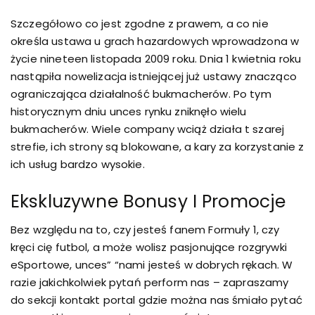
Szczegółowo co jest zgodne z prawem, a co nie
określa ustawa u grach hazardowych wprowadzona w
życie nineteen listopada 2009 roku. Dnia 1 kwietnia roku
nastąpiła nowelizacja istniejącej już ustawy znacząco
ograniczająca działalność bukmacherów. Po tym
historycznym dniu unces rynku zniknęło wielu
bukmacherów. Wiele company wciąż działa t szarej
strefie, ich strony są blokowane, a kary za korzystanie z
ich usług bardzo wysokie.
Ekskluzywne Bonusy I Promocje
Bez względu na to, czy jesteś fanem Formuły 1, czy
kręci cię futbol, a może wolisz pasjonujące rozgrywki
eSportowe, unces” “nami jesteś w dobrych rękach. W
razie jakichkolwiek pytań perform nas – zapraszamy
do sekcji kontakt portal gdzie można nas śmiało pytać