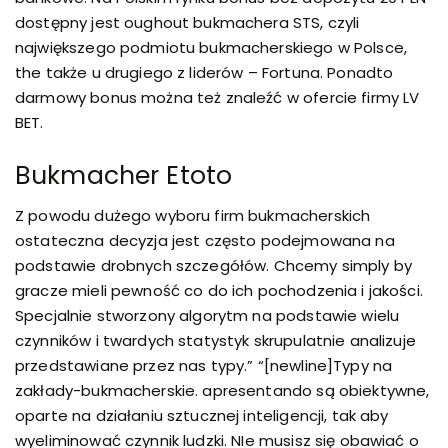
dostępny jest oughout bukmachera STS, czyli
największego podmiotu bukmacherskiego w Polsce,
the także u drugiego z liderów – Fortuna. Ponadto
darmowy bonus można też znaleźć w ofercie firmy LV
BET.
Bukmacher Etoto
Z powodu dużego wyboru firm bukmacherskich
ostateczna decyzja jest często podejmowana na
podstawie drobnych szczegółów. Chcemy simply by
gracze mieli pewność co do ich pochodzenia i jakości.
Specjalnie stworzony algorytm na podstawie wielu
czynników i twardych statystyk skrupulatnie analizuje
przedstawiane przez nas typy.” “[newline]Typy na
zakłady-bukmacherskie. apresentando są obiektywne,
oparte na działaniu sztucznej inteligencji, tak aby
wyeliminować czynnik ludzki. NIe musisz się obawiać o