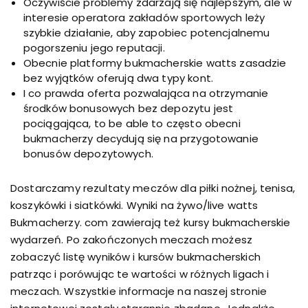
Oczywiście problemy zdarzają się najlepszym, ale w
interesie operatora zakładów sportowych leży
szybkie działanie, aby zapobiec potencjalnemu
pogorszeniu jego reputacji.
Obecnie platformy bukmacherskie watts zasadzie
bez wyjątków oferują dwa typy kont.
I co prawda oferta pozwalająca na otrzymanie
środków bonusowych bez depozytu jest
pociągająca, to be able to często obecni
bukmacherzy decydują się na przygotowanie
bonusów depozytowych.
Dostarczamy rezultaty meczów dla piłki nożnej, tenisa,
koszykówki i siatkówki. Wyniki na żywo/live watts
Bukmacherzy. com zawierają też kursy bukmacherskie
wydarzeń. Po zakończonych meczach możesz
zobaczyć listę wyników i kursów bukmacherskich
patrząc i porówując te wartości w różnych ligach i
meczach. Wszystkie informacje na naszej stronie