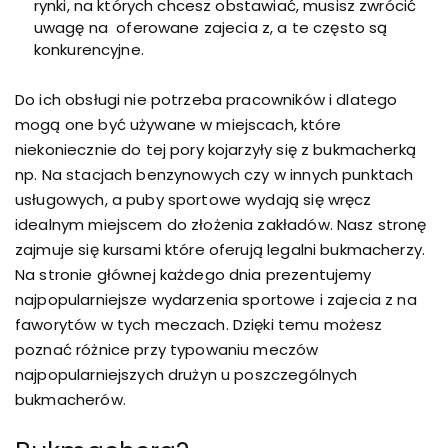
rynki, na których chcesz obstawiać, musisz zwrócić
uwagę na oferowane zajecia z, a te często są
konkurencyjne.
Do ich obsługi nie potrzeba pracowników i dlatego
mogą one być używane w miejscach, które
niekoniecznie do tej pory kojarzyły się z bukmacherką
np. Na stacjach benzynowych czy w innych punktach
usługowych, a puby sportowe wydają się wręcz
idealnym miejscem do złożenia zakładów. Nasz stronę
zajmuje się kursami które oferują legalni bukmacherzy.
Na stronie głównej każdego dnia prezentujemy
najpopularniejsze wydarzenia sportowe i zajecia z na
faworytów w tych meczach. Dzięki temu możesz
poznać różnice przy typowaniu meczów
najpopularniejszych drużyn u poszczególnych
bukmacherów.