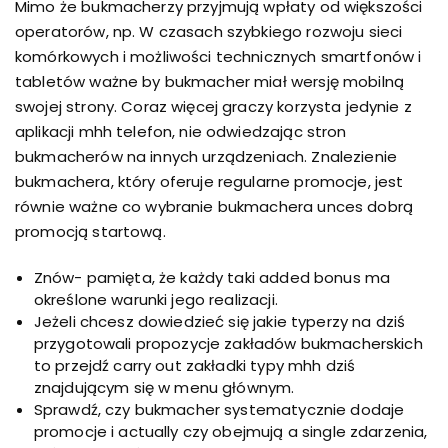
Mimo że bukmacherzy przyjmują wpłaty od większości
operatorów, np. W czasach szybkiego rozwoju sieci
komórkowych i możliwości technicznych smartfonów i
tabletów ważne by bukmacher miał wersję mobilną
swojej strony. Coraz więcej graczy korzysta jedynie z
aplikacji mhh telefon, nie odwiedzając stron
bukmacherów na innych urządzeniach. Znalezienie
bukmachera, który oferuje regularne promocje, jest
równie ważne co wybranie bukmachera unces dobrą
promocją startową.
Znów- pamięta, że każdy taki added bonus ma
określone warunki jego realizacji.
Jeżeli chcesz dowiedzieć się jakie typerzy na dziś
przygotowali propozycje zakładów bukmacherskich
to przejdź carry out zakładki typy mhh dziś
znajdującym się w menu głównym.
Sprawdź, czy bukmacher systematycznie dodaje
promocje i actually czy obejmują a single zdarzenia,