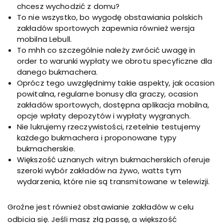
chcesz wychodzić z domu?
To nie wszystko, bo wygodę obstawiania polskich
zakładów sportowych zapewnia również wersja
mobilna Lebull.
To mhh co szczególnie należy zwrócić uwagę in
order to warunki wypłaty we obrotu specyficzne dla
danego bukmachera.
Oprócz tego uwzględnimy takie aspekty, jak ocasion
powitalna, regularne bonusy dla graczy, ocasion
zakładów sportowych, dostępna aplikacja mobilna,
opcje wpłaty depozytów i wypłaty wygranych.
Nie lukrujemy rzeczywistości, rzetelnie testujemy
każdego bukmachera i proponowane typy
bukmacherskie.
Większość uznanych witryn bukmacherskich oferuje
szeroki wybór zakładów na żywo, watts tym
wydarzenia, które nie są transmitowane w telewizji.
Groźne jest również obstawianie zakładów w celu
odbicia się. Jeśli masz złą passę, a większość