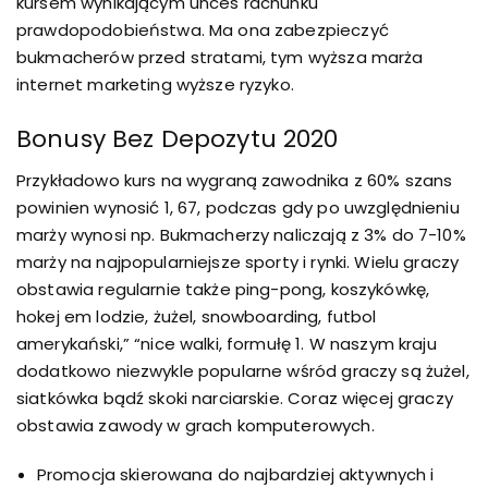
kursem wynikającym unces rachunku
prawdopodobieństwa. Ma ona zabezpieczyć
bukmacherów przed stratami, tym wyższa marża
internet marketing wyższe ryzyko.
Bonusy Bez Depozytu 2020
Przykładowo kurs na wygraną zawodnika z 60% szans
powinien wynosić 1, 67, podczas gdy po uwzględnieniu
marży wynosi np. Bukmacherzy naliczają z 3% do 7-10%
marży na najpopularniejsze sporty i rynki. Wielu graczy
obstawia regularnie także ping-pong, koszykówkę,
hokej em lodzie, żużel, snowboarding, futbol
amerykański,” “nice walki, formułę 1. W naszym kraju
dodatkowo niezwykle popularne wśród graczy są żużel,
siatkówka bądź skoki narciarskie. Coraz więcej graczy
obstawia zawody w grach komputerowych.
Promocja skierowana do najbardziej aktywnych i