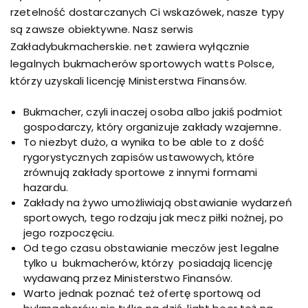
rzetelność dostarczanych Ci wskazówek, nasze typy
są zawsze obiektywne. Nasz serwis
Zakładybukmacherskie. net zawiera wyłącznie
legalnych bukmacherów sportowych watts Polsce,
którzy uzyskali licencję Ministerstwa Finansów.
Bukmacher, czyli inaczej osoba albo jakiś podmiot
gospodarczy, który organizuje zakłady wzajemne.
To niezbyt dużo, a wynika to be able to z dość
rygorystycznych zapisów ustawowych, które
zrównują zakłady sportowe z innymi formami
hazardu.
Zakłady na żywo umożliwiają obstawianie wydarzeń
sportowych, tego rodzaju jak mecz piłki nożnej, po
jego rozpoczęciu.
Od tego czasu obstawianie meczów jest legalne
tylko u bukmacherów, którzy posiadają licencję
wydawaną przez Ministerstwo Finansów.
Warto jednak poznać też ofertę sportową od