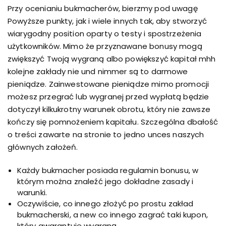
Przy ocenianiu bukmacherów, bierzmy pod uwagę
Powyższe punkty, jak i wiele innych tak, aby stworzyć
wiarygodny position oparty o testy i spostrzeżenia
użytkowników. Mimo że przyznawane bonusy mogą
zwiększyć Twoją wygraną albo powiększyć kapitał mhh
kolejne zakłady nie und nimmer są to darmowe
pieniądze. Zainwestowane pieniądze mimo promocji
możesz przegrać lub wygranej przed wypłatą będzie
dotyczył kilkukrotny warunek obrotu, który nie zawsze
kończy się pomnożeniem kapitału. Szczególna dbałość
o treści zawarte na stronie to jedno unces naszych
głównych założeń.
Każdy bukmacher posiada regulamin bonusu, w
którym można znaleźć jego dokładne zasady i
warunki.
Oczywiście, co innego złożyć po prostu zakład
bukmacherski, a new co innego zagrać taki kupon,
który gwarantuje wygraną.