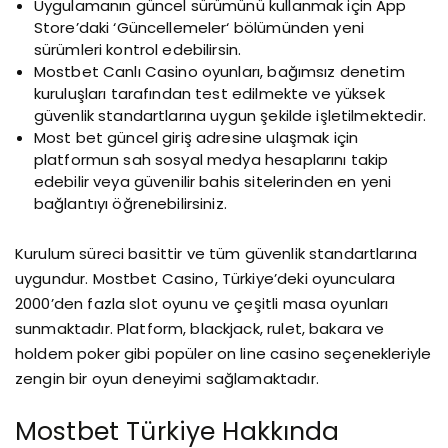
Uygulamanın güncel sürümünü kullanmak için App
Store’daki ‘Güncellemeler‘ bölümünden yeni
sürümleri kontrol edebilirsin.
Mostbet Canlı Casino oyunları, bağımsız denetim
kuruluşları tarafından test edilmekte ve yüksek
güvenlik standartlarına uygun şekilde işletilmektedir.
Most bet güncel giriş adresine ulaşmak için
platformun sah sosyal medya hesaplarını takip
edebilir veya güvenilir bahis sitelerinden en yeni
bağlantıyı öğrenebilirsiniz.
Kurulum süreci basittir ve tüm güvenlik standartlarına
uygundur. Mostbet Casino, Türkiye’deki oyunculara
2000’den fazla slot oyunu ve çeşitli masa oyunları
sunmaktadır. Platform, blackjack, rulet, bakara ve
holdem poker gibi popüler on line casino seçenekleriyle
zengin bir oyun deneyimi sağlamaktadır.
Mostbet Türkiye Hakkında