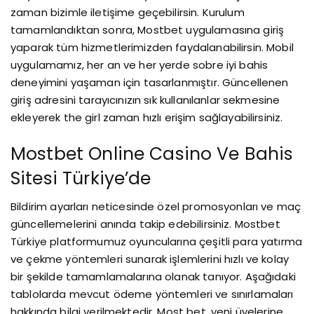
zaman bizimle iletişime geçebilirsin. Kurulum
tamamlandıktan sonra, Mostbet uygulamasına giriş
yaparak tüm hizmetlerimizden faydalanabilirsin. Mobil
uygulamamız, her an ve her yerde sobre iyi bahis
deneyimini yaşaman için tasarlanmıştır. Güncellenen
giriş adresini tarayıcınızın sık kullanılanlar sekmesine
ekleyerek the girl zaman hızlı erişim sağlayabilirsiniz.
Mostbet Online Casino Ve Bahis
Sitesi Türkiye’de
Bildirim ayarları neticesinde özel promosyonları ve maç
güncellemelerini anında takip edebilirsiniz. Mostbet
Türkiye platformumuz oyuncularına çeşitli para yatırma
ve çekme yöntemleri sunarak işlemlerini hızlı ve kolay
bir şekilde tamamlamalarına olanak tanıyor. Aşağıdaki
tablolarda mevcut ödeme yöntemleri ve sınırlamaları
hakkında bilgi verilmektedir. Most bet, yeni üyelerine