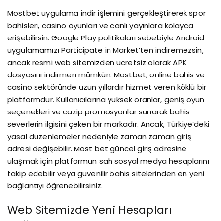
Mostbet uygulama indir işlemini gerçekleştirerek spor
bahisleri, casino oyunları ve canlı yayınlara kolayca
erişebilirsin. Google Play politikaları sebebiyle Android
uygulamamızı Participate in Market’ten indiremezsin,
ancak resmi web sitemizden ücretsiz olarak APK
dosyasını indirmen mümkün. Mostbet, online bahis ve
casino sektöründe uzun yıllardır hizmet veren köklü bir
platformdur. Kullanıcılarına yüksek oranlar, geniş oyun
seçenekleri ve cazip promosyonlar sunarak bahis
severlerin ilgisini çeken bir markadır. Ancak, Türkiye’deki
yasal düzenlemeler nedeniyle zaman zaman giriş
adresi değişebilir. Most bet güncel giriş adresine
ulaşmak için platformun sah sosyal medya hesaplarını
takip edebilir veya güvenilir bahis sitelerinden en yeni
bağlantıyı öğrenebilirsiniz.
Web Sitemizde Yeni Hesapları