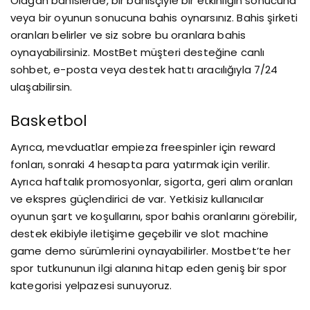
Olağan bahislerde, bir bahisçiyle bir etkinliğin sonucuna
veya bir oyunun sonucuna bahis oynarsınız. Bahis şirketi
oranları belirler ve siz sobre bu oranlara bahis
oynayabilirsiniz. MostBet müşteri desteğine canlı
sohbet, e-posta veya destek hattı aracılığıyla 7/24
ulaşabilirsin.
Basketbol
Ayrıca, mevduatlar empieza freespinler için reward
fonları, sonraki 4 hesapta para yatırmak için verilir.
Ayrıca haftalık promosyonlar, sigorta, geri alım oranları
ve ekspres güçlendirici de var. Yetkisiz kullanıcılar
oyunun şart ve koşullarını, spor bahis oranlarını görebilir,
destek ekibiyle iletişime geçebilir ve slot machine
game demo sürümlerini oynayabilirler. Mostbet’te her
spor tutkununun ilgi alanına hitap eden geniş bir spor
kategorisi yelpazesi sunuyoruz.