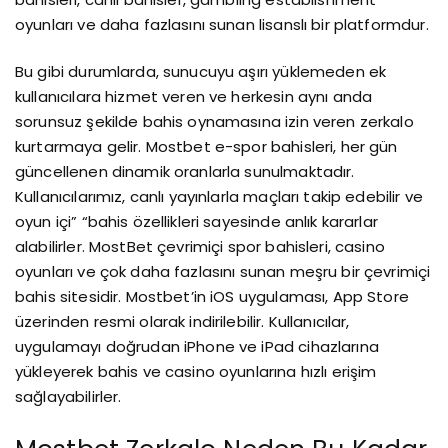
oyunları ve daha fazlasını sunan lisanslı bir platformdur.
Bu gibi durumlarda, sunucuyu aşırı yüklemeden ek
kullanıcılara hizmet veren ve herkesin aynı anda
sorunsuz şekilde bahis oynamasına izin veren zerkalo
kurtarmaya gelir. Mostbet e-spor bahisleri, her gün
güncellenen dinamik oranlarla sunulmaktadır.
Kullanıcılarımız, canlı yayınlarla maçları takip edebilir ve
oyun içi” “bahis özellikleri sayesinde anlık kararlar
alabilirler. MostBet çevrimiçi spor bahisleri, casino
oyunları ve çok daha fazlasını sunan meşru bir çevrimiçi
bahis sitesidir. Mostbet’in iOS uygulaması, App Store
üzerinden resmi olarak indirilebilir. Kullanıcılar,
uygulamayı doğrudan iPhone ve iPad cihazlarına
yükleyerek bahis ve casino oyunlarına hızlı erişim
sağlayabilirler.