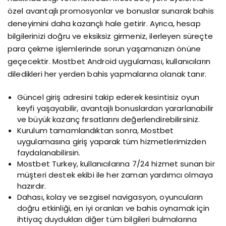
özel avantajlı promosyonlar ve bonuslar sunarak bahis
deneyimini daha kazançlı hale getirir. Ayrıca, hesap
bilgilerinizi doğru ve eksiksiz girmeniz, ilerleyen süreçte
para çekme işlemlerinde sorun yaşamanızın önüne
geçecektir. Mostbet Android uygulaması, kullanıcıların
diledikleri her yerden bahis yapmalarına olanak tanır.
Güncel giriş adresini takip ederek kesintisiz oyun
keyfi yaşayabilir, avantajlı bonuslardan yararlanabilir
ve büyük kazanç fırsatlarını değerlendirebilirsiniz.
Kurulum tamamlandıktan sonra, Mostbet
uygulamasına giriş yaparak tüm hizmetlerimizden
faydalanabilirsin.
Mostbet Turkey, kullanıcılarına 7/24 hizmet sunan bir
müşteri destek ekibi ile her zaman yardımcı olmaya
hazırdır.
Dahası, kolay ve sezgisel navigasyon, oyuncuların
doğru etkinliği, en iyi oranları ve bahis oynamak için
ihtiyaç duydukları diğer tüm bilgileri bulmalarına