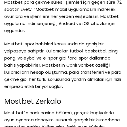
Mostbet para çekme süresi işlemleri için geçen süre 72
saattir. Evet,” “Mostbet mobil uygulamasını indirerek
oyunlara ve işlemlere her yerden erişebilirsin. Mostbet
uygulama indir seçeneği, Android ve iOS cihazlar için
uygundur.
Mostbet, spor bahisleri konusunda da geniş bir
yelpazeye sahiptir. Kullanıcılar, futbol, basketbol, ping-
pong, voleybol ve e-spor gibi farklı spor dallarında
bahis yapabilirler. Mostbet’in Canlı Sohbet özelliği,
kullanıcıların hesap oluşturma, para transferleri ve para
çekme gibi her türlü sorusunda yardım almaları için hızlı
empieza etkili bir yol sağlar.
Mostbet Zerkalo
Most bet’in canlı casino bölümü, gerçek krupiyelerle
oyun oynama deneyimi sunarak gerçek bir kumarhane
atmosferi sağlar. Kullanıcılar, farklı oyun türlerini