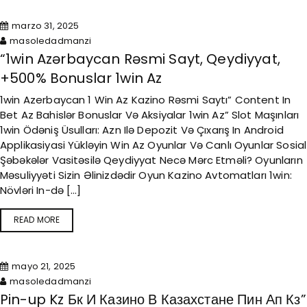
marzo 31, 2025
masoledadmanzi
“1win Azərbaycan Rəsmi Sayt, Qeydiyyat,
+500% Bonuslar 1win Az
1win Azerbaycan 1 Win Az Kazino Rəsmi Saytı” Content In
Bet Az Bahislər Bonuslar Və Aksiyalar 1win Az” Slot Maşınları
1win Ödəniş Üsulları: Azn Ilə Depozit Və Çıxarış In Android
Applikasiyasi Yükləyin Win Az Oyunlar Və Canlı Oyunlar Sosial
Şəbəkələr Vasitəsilə Qeydiyyat Necə Mərc Etməli? Oyunların
Məsuliyyəti Sizin Əlinizdədir Oyun Kazino Avtomatları 1win:
Növləri In-də […]
READ MORE
mayo 21, 2025
masoledadmanzi
Pin-up Kz Бк И Казино В Казахстане Пин Ап Кз”