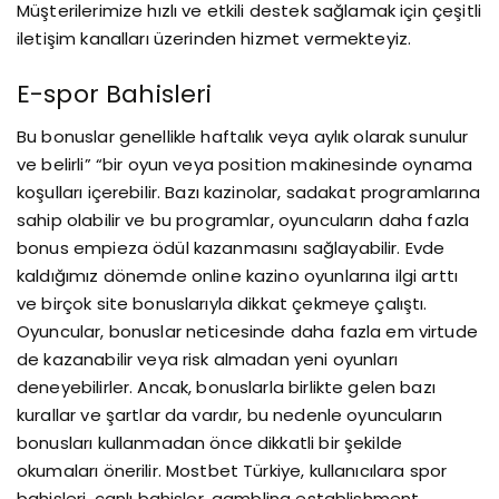
Müşterilerimize hızlı ve etkili destek sağlamak için çeşitli
iletişim kanalları üzerinden hizmet vermekteyiz.
E-spor Bahisleri
Bu bonuslar genellikle haftalık veya aylık olarak sunulur
ve belirli” “bir oyun veya position makinesinde oynama
koşulları içerebilir. Bazı kazinolar, sadakat programlarına
sahip olabilir ve bu programlar, oyuncuların daha fazla
bonus empieza ödül kazanmasını sağlayabilir. Evde
kaldığımız dönemde online kazino oyunlarına ilgi arttı
ve birçok site bonuslarıyla dikkat çekmeye çalıştı.
Oyuncular, bonuslar neticesinde daha fazla em virtude
de kazanabilir veya risk almadan yeni oyunları
deneyebilirler. Ancak, bonuslarla birlikte gelen bazı
kurallar ve şartlar da vardır, bu nedenle oyuncuların
bonusları kullanmadan önce dikkatli bir şekilde
okumaları önerilir. Mostbet Türkiye, kullanıcılara spor
bahisleri, canlı bahisler, gambling establishment