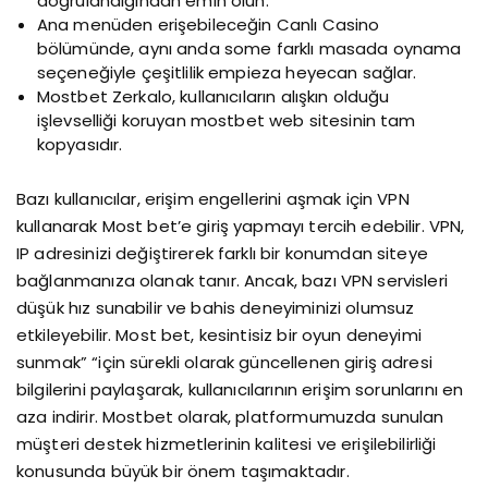
doğrulandığından emin olun.
Ana menüden erişebileceğin Canlı Casino
bölümünde, aynı anda some farklı masada oynama
seçeneğiyle çeşitlilik empieza heyecan sağlar.
Mostbet Zerkalo, kullanıcıların alışkın olduğu
işlevselliği koruyan mostbet web sitesinin tam
kopyasıdır.
Bazı kullanıcılar, erişim engellerini aşmak için VPN
kullanarak Most bet’e giriş yapmayı tercih edebilir. VPN,
IP adresinizi değiştirerek farklı bir konumdan siteye
bağlanmanıza olanak tanır. Ancak, bazı VPN servisleri
düşük hız sunabilir ve bahis deneyiminizi olumsuz
etkileyebilir. Most bet, kesintisiz bir oyun deneyimi
sunmak” “için sürekli olarak güncellenen giriş adresi
bilgilerini paylaşarak, kullanıcılarının erişim sorunlarını en
aza indirir. Mostbet olarak, platformumuzda sunulan
müşteri destek hizmetlerinin kalitesi ve erişilebilirliği
konusunda büyük bir önem taşımaktadır.