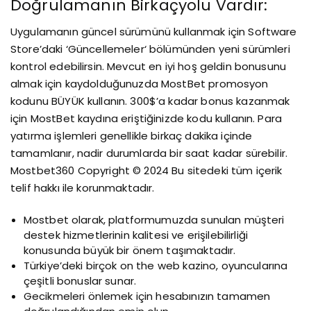
Doğrulamanın Birkaçyolu Vardır:
Uygulamanın güncel sürümünü kullanmak için Software
Store’daki ‘Güncellemeler‘ bölümünden yeni sürümleri
kontrol edebilirsin. Mevcut en iyi hoş geldin bonusunu
almak için kaydolduğunuzda MostBet promosyon
kodunu BÜYÜK kullanın. 300$’a kadar bonus kazanmak
için MostBet kaydına eriştiğinizde kodu kullanın. Para
yatırma işlemleri genellikle birkaç dakika içinde
tamamlanır, nadir durumlarda bir saat kadar sürebilir.
Mostbet360 Copyright © 2024 Bu sitedeki tüm içerik
telif hakkı ile korunmaktadır.
Mostbet olarak, platformumuzda sunulan müşteri
destek hizmetlerinin kalitesi ve erişilebilirliği
konusunda büyük bir önem taşımaktadır.
Türkiye’deki birçok on the web kazino, oyuncularına
çeşitli bonuslar sunar.
Gecikmeleri önlemek için hesabınızın tamamen