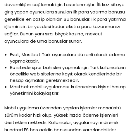
devamlılığını sağlamak için tasarlanmıştır. İlk kez siteye
giriş yapan oyunculara sunulan ilk para yatırma bonusu
genellikle en cazip olanıdır. Bu bonuslar, ilk para yatırma
işleminizin bir yüzdesi kadar ekstra para kazanmanızı
sağlar. Bunun yanı sıra, birçok kazino, mevcut
oyunculara de uma bonuslar sunar.
Evet, Mostbet Türk oyunculara düzenli olarak ödeme
yapmaktadır.
Bu sitede spor bahisleri yapmak için Türk kullanıcıların
öncelikle web sitelerine kayıt olarak kendilerinde bir
hesap açmaları gerekmektedir.
Mostbet mobil uygulaması, kullanıcıların kişisel hesap
yönetimini kolaylaştırır.
Mobil uygulama üzerinden yapılan işlemler masaüstü
sürüm kadar hızlı olup, yüksek hızda ödeme işlemleri
desteklenmektedir. Kullanıcılar, uygulamayı indirerek
hundred FS hoş geldin bonusundan yararlanabilirler.