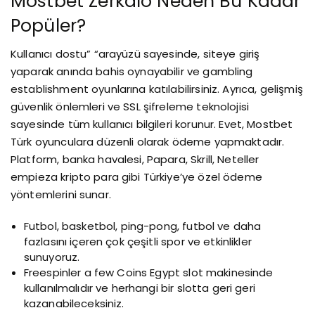
Mostbet Zerkalo Neden Bu Kadar
Popüler?
Kullanıcı dostu” “arayüzü sayesinde, siteye giriş
yaparak anında bahis oynayabilir ve gambling
establishment oyunlarına katılabilirsiniz. Ayrıca, gelişmiş
güvenlik önlemleri ve SSL şifreleme teknolojisi
sayesinde tüm kullanıcı bilgileri korunur. Evet, Mostbet
Türk oyunculara düzenli olarak ödeme yapmaktadır.
Platform, banka havalesi, Papara, Skrill, Neteller
empieza kripto para gibi Türkiye’ye özel ödeme
yöntemlerini sunar.
Futbol, basketbol, ping-pong, futbol ve daha
fazlasını içeren çok çeşitli spor ve etkinlikler
sunuyoruz.
Freespinler a few Coins Egypt slot makinesinde
kullanılmalıdır ve herhangi bir slotta geri geri
kazanabileceksiniz.